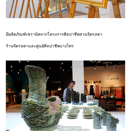
มีผลิตภัณฑ์เซรามิคจากโครงการศิลปาชีพสวนจิตรลดา
ร้านจิตรลดาและศูนย์ศิลปาชีพบางไทร