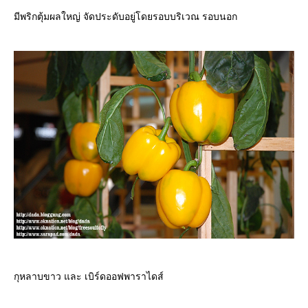
มีพริกตุ้มผลใหญ่ จัดประดับอยู่โดยรอบบริเวณ รอบนอก
กุหลาบขาว และ เบิร์ดออฟพาราไดส์