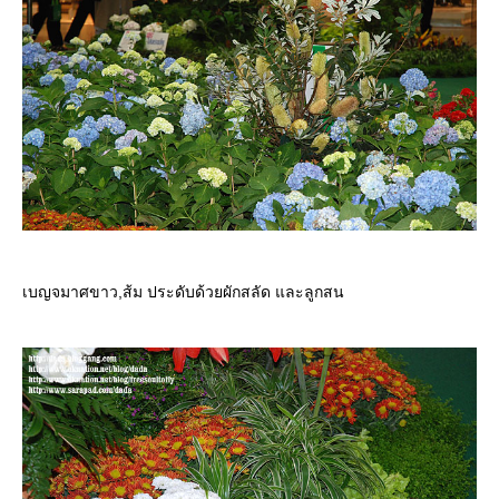
เบญจมาศขาว,ส้ม ประดับด้วยผักสลัด และลูกสน