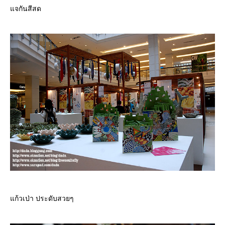
จกันสีสด
ก้วเป่า ประดับสวยๆ