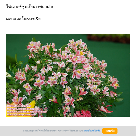
ช้เลนซ์ซูมเก็บภาพมาฝาก
ดอกแอสโตรมาเรี
BlogGang.com ใช้คุกกี้เพื่อพัฒนาประสบการณ์การใช้งานของคุณ
อ่านเพิ่มเติมได้ที่นี่
สนปดารกอน ดอกนี้ดอกใหญ่มากช่อดอกเลยถ่วงโน้มโค้งงอ