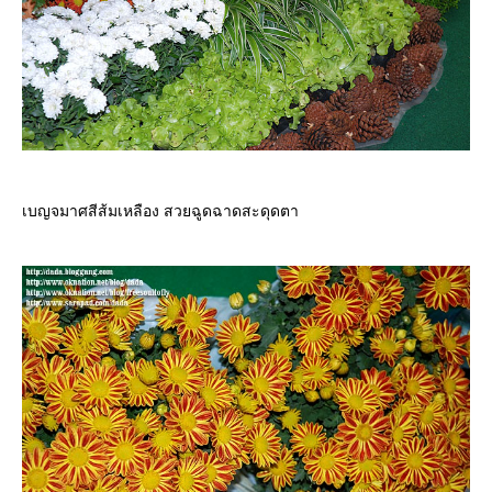
เบญจมาศสีส้มเหลือง สวยฉูดฉาดสะดุดตา