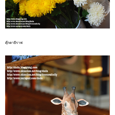
ตุ๊กตายีราฟ