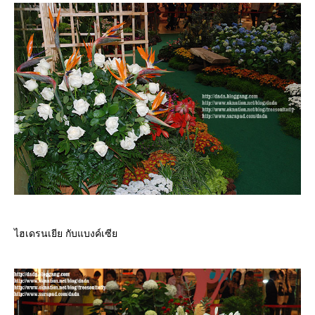
ไฮเดรนเยีย กับแบงค์เซี