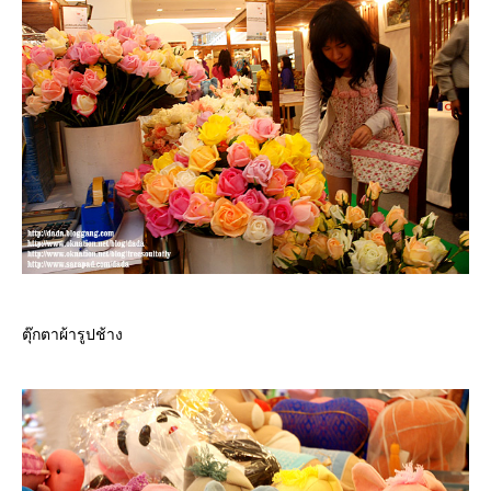
ตุ๊กตาผ้ารูปช้าง