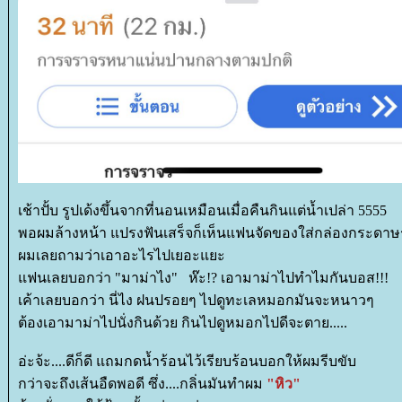
เช้าปั้บ รูปเด้งขึ้นจากที่นอนเหมือนเมื่อคืนกินแต่น้ำเปล่า 5555
พอผมล้างหน้า แปรงฟันเสร็จก็เห็นแฟนจัดของใส่กล่องกระดาษ
ผมเลยถามว่าเอาอะไรไปเยอะแยะ
ฟนเลยบอกว่า "มาม่าไง" ห๊ะ!? เอามาม่าไปทำไมกันบอส!!!
เค้าเลยบอกว่า นี่ไง ฝนปรอยๆ ไปดูทะเลหมอกมันจะหนาวๆ
ต้องเอามาม่าไปนั่งกินด้วย กินไปดูหมอกไปดีจะตาย.....
อ่ะจ้ะ....ดีก็ดี แถมกดน้ำร้อนไว้เรียบร้อนบอกให้ผมรีบขับ
กว่าจะถึงเส้นอืดพอดี ซึ่ง....กลิ่นมันทำผม
"หิว"