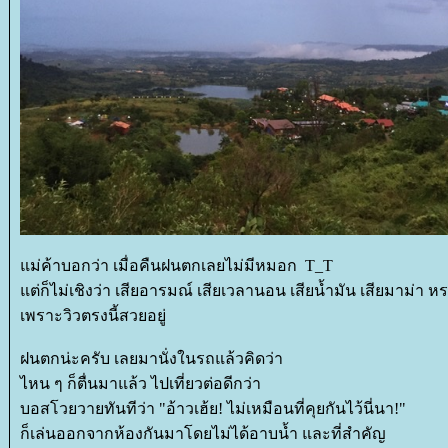
ม่ค้าบอกว่า เมื่อคืนฝนตกเลยไม่มีหมอก T_T
ต่ก็ไม่เชิงว่า เสียอารมณ์ เสียเวลานอน เสียน้ำมัน เสียมาม่า 
เพราะวิวตรงนี้สวยอยู่
ฝนตกน่ะครับ เลยมานั่งในรถแล้วคิดว่า
ไหน ๆ ก็ตื่นมาแล้ว ไปเที่ยวต่อดีกว่า
บอสโวยวายทันทีว่า "อ้าวเฮ้ย! ไม่เหมือนที่คุยกันไว้นี่นา!"
ก็เล่นออกจากห้องกันมาโดยไม่ได้อาบน้ำ และที่สำคัญ