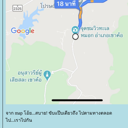
จาก map โอ้ย...สบาย! ขับแป๊บเดียวถึง ไปตามทางตลอด
ไป...เราไปกัน