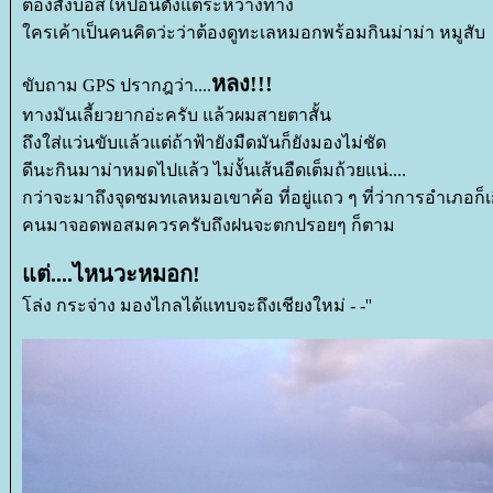
ต้องสั่งบอสให้ป้อนตั้งแต่ระหว่างทาง
ครเค้าเป็นคนคิดว่ะว่าต้องดูทะเลหมอกพร้อมกินม่าม่า หมูสับ
หลง!!!
ขับถาม GPS ปรากฎว่า....
ทางมันเลี้ยวยากอ่ะครับ แล้วผมสายตาสั้น
ถึงใส่แว่นขับแล้วแต่ถ้าฟ้ายังมืดมันก็ยังมองไม่ชัด
ดีนะกินมาม่าหมดไปแล้ว ไม่งั้นเส้นอืดเต็มถ้วยแน่....
กว่าจะมาถึงจุดชมทเลหมอเขาค้อ ที่อยู่แถว ๆ ที่ว่าการอำเภอก็เ
คนมาจอดพอสมควรครับถึงฝนจะตกปรอยๆ ก็ตาม
ต่....ไหนวะหมอก!
ล่ง กระจ่าง มองไกลได้แทบจะถึงเชียงใหม่ - -''