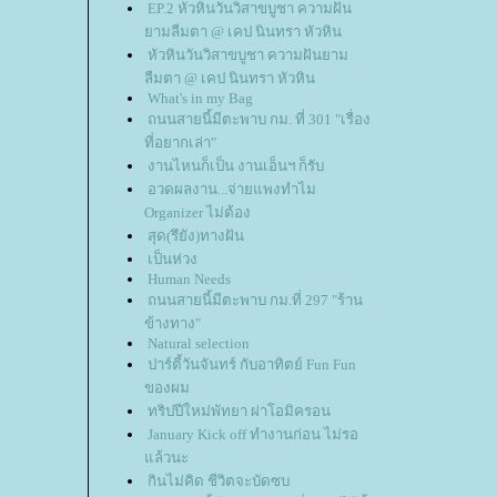
EP.2 หัวหินวันวิสาขบูชา ความฝัน
ามลืมตา @ เคป นินทรา หัวหิน
หัวหินวันวิสาขบูชา ความฝันยาม
ลืมตา @ เคป นินทรา หัวหิน
What's in my Bag
ถนนสายนี้มีตะพาบ กม. ที่ 301 "เรื่อง
ที่อยากเล่า"
งานไหนก็เป็น งานเอ็นฯ ก็รับ
อวดผลงาน...จ่ายแพงทำไม
Organizer ไม่ต้อง
สุด(รึยัง)ทางฝัน
เป็นห่วง
Human Needs
ถนนสายนี้มีตะพาบ กม.ที่ 297 "ร้าน
ข้างทาง"
Natural selection
ปาร์ตี้วันจันทร์ กับอาทิตย์ Fun Fun
ของผม
ทริปปีใหม่พัทยา ผ่าโอมิครอน
January Kick off ทำงานก่อน ไม่รอ
ล้วนะ
กินไม่คิด ชีวิตจะบัดซบ