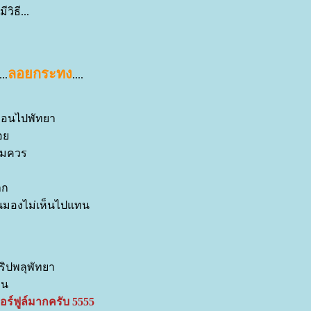
วิธี...
ลอยกระทง
..
....
ก่อนไปพัทยา
่อ
พอสมควร
าก
ือนมองไม่เห็นไปแทน
ริปพลุพัทยา
ทน
ดอร์ฟูล์มากครับ 5555