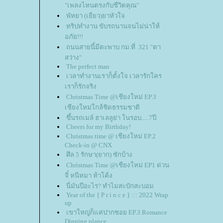
"เพลงไหนตรงกับชีวิตคุณ"
พัทยา (เยียว)ยาหัวใจ
ทริปทำงาน ขับรถนานจนไม่น่าให้
อภัย!!!
ถนนสายนี้มีตะพาบ กม.ที่ 321 "ตา
สว่าง"
The perfect man
เวลาทำงานเราก็ตั้งใจ เวลารักใคร
เราก็รักจริง
Christmas Time @เชียงใหม่ EP.3
เชียงใหม่ใกล้ชิดธรรมชาติ
ขึ้นรถเมล์ ฮาเลลูย่า ในรอบ.....7ปี
Cheers for my Birthday!
Christmas time @ เชียงใหม่ EP.2
Check-in @ CNX
ศีล 5 รักษา(ยาก) ซักบ้าง
Christmas Time @เชียงใหม่ EP1 ด่วน
จี๋ หนีหมา ท้าโค้ง
นี่มันปีอะไร? ทำไมสะบักสะบอม
Year of the { P r i n c e } ::: 2022 Wrap
up
เขาใหญ่ก็แค่ปากซอย EP.3 Romance
Dinning plance