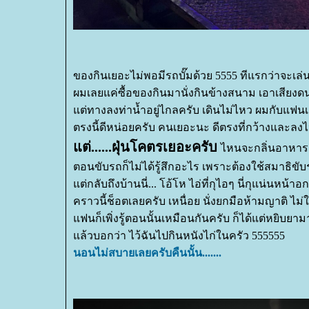
ของกินเยอะไม่พอมีรถบั๊มด้วย 5555 ทีแรกว่าจะเล
ผมเลยแค่ซื้อของกินมานั่งกินข้างสนาม เอาเสียง
ต่ทางลงท่าน้ำอยู่ไกลครับ เดินไม่ไหว ผมกับแฟนเล
ตรงนี้ดีหน่อยครับ คนเยอะนะ ดีตรงที่กว้างและล
ต่......ฝุ่นโคตรเยอะครับ
ไหนจะกลิ่นอาหาร
ตอนขับรถก็ไม่ได้รู้สึกอะไร เพราะต้องใช้สมาธิ
ต่กลับถึงบ้านนี่... โอ้โห ไอ่ที่กุไอๆ นี่กุแน่นหน้าอก
คราวนี้ช็อตเลยครับ เหนื่อย นั่งยกมือห้ามญาติ ไม่
ฟนก็เพิ่งรู้ตอนนั้นเหมือนกันครับ ก็ได้แต่หยิบยาม
ล้วบอกว่า ไว้ฉันไปกินหนังไก่ในครัว 555555
นอนไม่สบายเลยครับคืนนั้น.......