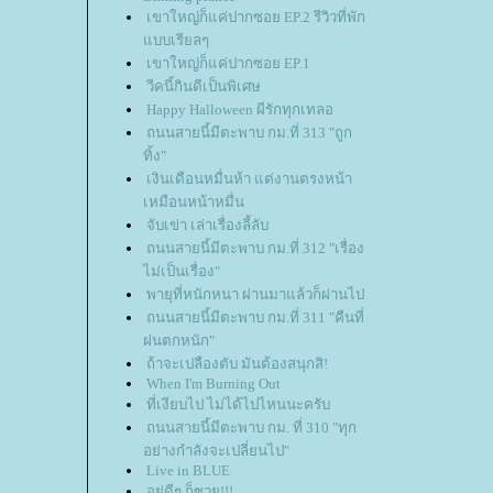
เขาใหญ่ก็แค่ปากซอย EP.2 รีวิวที่พัก
บบเรียลๆ
เขาใหญ่ก็แค่ปากซอย EP.1
วีคนี้กินดีเป็นพิเศษ
Happy Halloween ผีรักทุกเทลอ
ถนนสายนี้มีตะพาบ กม.ที่ 313 "ถูก
ทิ้ง"
เงินเดือนหมื่นห้า แต่งานตรงหน้า
เหมือนหน้าหมื่น
จับเข่า เล่าเรื่องลี้ลับ
ถนนสายนี้มีตะพาบ กม.ที่ 312 "เรื่อง
ไม่เป็นเรื่อง"
พายุที่หนักหนา ผ่านมาแล้วก็ผ่านไป
ถนนสายนี้มีตะพาบ กม.ที่ 311 "คืนที่
ฝนตกหนัก"
ถ้าจะเปลืองตับ มันต้องสนุกสิ!
When I'm Burning Out
ที่เงียบไป ไม่ได้ไปไหนนะครับ
ถนนสายนี้มีตะพาบ กม. ที่ 310 "ทุก
อย่างกำลังจะเปลี่ยนไป"
Live in BLUE
อยู่ดีๆ ก็ซวย!!!