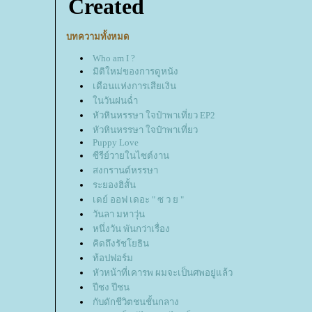
บทความทั้งหมด
Who am I ?
มิติใหม่ของการดูหนัง
เดือนแห่งการเสียเงิน
นวันฝนฉ่ำ
หัวหินหรรษา ใจป๋าพาเที่ยว EP2
หัวหินหรรษา ใจป๋าพาเที่ยว
Puppy Love
ซีรีย์วายในไซต์งาน
สงกรานต์หรรษา
ระยองฮิสั้น
เดย์ ออฟ เดอะ " ซ ว ย "
วันลา มหาวุ่น
หนึ่งวัน พันกว่าเรื่อง
คิดถึงรัชโยธิน
ท้อปฟอร์ม
หัวหน้าที่เคารพ ผมจะเป็นศพอยู่แล้ว
ปีชง ปีชน
กับดักชีวิตชนชั้นกลาง