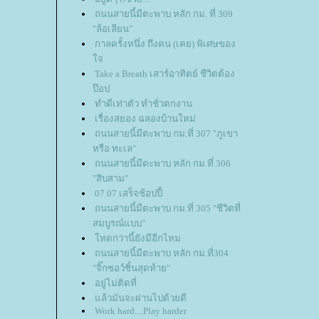
ถนนสายนี้มีตะพาบ หลัก กม. ที่ 309
"ล้อเลียน"
กาลครั้งหนึ่ง ถึงคน (เคย) พิเศษของ
จ
Take a Breath เสาร์อาทิตย์ ชีวิตต้อง
ป๊อป
ทำดีเท่าตัว ทำชั่วตกงาน
เรื่องสยอง ฉลองบ้านใหม่
ถนนสายนี้มีตะพาบ กม.ที่ 307 "ภูเขา
หรือ ทะเล"
ถนนสายนี้มีตะพาบ หลัก กม.ที่ 306
"สิบสาม"
07.07 เสร็จช้อปปี้
ถนนสายนี้มีตะพาบ กม.ที่ 305 "ชีวิตที่
สมบูรณ์แบบ"
หดกว่านี้ยังมีอีกไหม
ถนนสายนี้มีตะพาบ หลัก กม.ที่304
"จิ๊กซอว์ชิ้นสุดท้าย"
อยู่ไม่ติดที่
ล้วมันจะผ่านไปด้วยดี
Work hard....Play harder