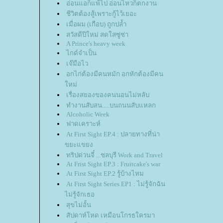
อ่อนแอก็แพ้ไป อ่อนไหวก็ตกงาน
ชีวิตต้องสู้เพราะกู้ไว้เยอะ
เมื่อผม (เกือบ) ถูกปล้ำ
สวัสดีปีใหม่ สดใสซู่ซ่า
A Prince's heavy week
ไกด์จำเป็น
เจ๊มือไว
อกไก่ต้องมีคนหมัก อกหักต้องมีคน
หม่
เรื่องสยองของคนนอนไม่หลับ
ทำงานสับสน.....บนถนนสับแหลก
Alcoholic Week
ฟาดเคราะห์
At First Sight EP.4 : ปลายทางที่น่า
ขยะแขยง
ทริปด่วนจี๋ ...ชลบุรี Work and Travel
At Frist Sight EP.3 : Fruitcake's war
At First Sight EP.2 รู้บ้างไหม
At First Sight Series EP1 : ไม่รู้จักฉัน
ไม่รู้จักเธอ
สุขไม่อั้น
สัปดาห์โหด เหมือนโกรธใครมา