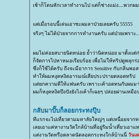
เช้าก็โดนหักเวลาทำงานไป แต่ก็ช่างแม่ง....พวกผมมี
ต่เมื่อรอบนี้เล่นเอาซะผมลาป่วยเลยครับ 55555
จริงๆ ไม่ได้ป่วยจากการทำงานครับ แต่ป่วยเพราะ...
ผมไม่ค่อยสบายนิดหน่อย ย้ำว่านิดหน่อย มาตั้งแต่
ก็จัดการไปหาหมอเรียบร้อย เพื่อไม่ให้ทริปดูพลุกร
ซึ่งก็ใช้ได้ครับ ถึงจะมีอาการ Sensitive กับกลิ่น
ทำให้ผมหงุดหงิดอารมณ์เสียประปรายตลอดทริป
ต่ยกความดีให้แฟนครับ เพราะเค้าอดทนกับผมม
ผมก็หงุดหงิดปึงปังยังไงเค้าก็เฉยๆ ปล่อยผ่านเหม
กลับมาปั๊บก็ลอยกระทงปุ๊บ
ทีแรกจะไปเที่ยวตามมหาลัยใหญ่ๆ แต่เหนื่อยจากท
เลยเอาแค่หางานวัดใกล้บ้านที่อยู่ริมน้ำเที่ยวเอาแ
ต่งานวัดหรือตลาดนัดลอดกระทงใกล้บ้านนี่
วันเ