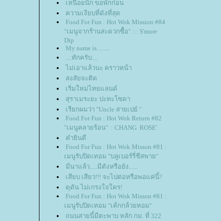
เหนื่อยนัก ขอพักก่อน
ความเงียบที่ดังที่สุด
Food For Fun : Hot Wok Mission #84
"เมนูจากร้านสะดวกซื้อ" ::: S'more
Dip
My name is.........
....ทักครับ....
ไม่เอาแล้วนะ คราวหน้า
สงสัยจะติด
เริ่มใหม่ไทยแลนด์
สุราเมระยะ ปะทะโซดา
เรียกผมว่า "Uncle สายเปย์ "
Food For Fun : Hot Wok Return #82
"เมนูคลายร้อน" : CHANG ROSE'
คำยินดี
Food For Fun : Hot Wok Misson #81 :
เมนูรับปิดเทอม "บลูเบอร์รี่ชีสพาย"
มีนาแล้ว.....มีตังหรือยัง......
เสียบ เสียว!!! จะไปต่อหรือพอแค่นี้?
ดุดัน ไม่เกรงใจใคร!
Food For Fun : Hot Wok Misson #81 :
เมนูรับปิดเทอม "เค้กกล้วยหอม"
ถนนสายนี้มีตะพาบ หลัก กม. ที่ 322