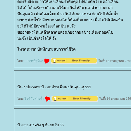
ต้องรีบฉีด อยากให้เธอเลื่อนผ่าฟันคุดไปก่อนดีกว่า แต่ถ้าเลื่อน
ไม่ได้ ก็ต้องรักษาตัว นอนให้พอ กินให้อิ่ม (แต่ลำบากนะ ผ่า
ฟันคุดแล้ว มันต้องเจ็บแน่ จะกินได้เยอะเหรอ ก่อนไปให้ดิ่มน้ำ
มาก ๆ ติดน้ำไปอีกขวด หลังฉีดก็ต้องดื่มเยอะๆ เพื่อไม่ให้เลือดข้น
จะได้ไม่มีปัญหาเรื่องเลือดข้น นะจ๊ะ
ขออวยพรให้แคล้วคลาดปลอดภัยจากผลข้างเคียงตลอดไป
นะจ๊ะ เป็นกำลังใจให้ จ้ะ
หวดหมวด บันทึกประสบการณ์ชีวิต
ดย:
อาจารย์สุวิมล
วันที่: 16 กรกฎาคม 256
นั่น ๆ ปะเหลาะป้า ขอข้าวเพิ่มคงกินจุน่าดู 555
ดย:
ไวน์กับสายน้ำ
วันที่: 16 กรกฎาคม 256
ป้าขายเก่งจริง ๆ ด้วยครับ 55