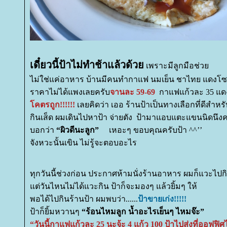
เดี๋ยวนี้ป้าไม่ทำช้าแล้วด้ว
เพราะมีลูกมือช่ว
ไม่ใช่แค่อาหาร บ้านมีคนทำกาแฟ นมเย็น ชาไทย แดงโซ
ราคาไม่ได้แพงเลยครับ
จานละ 59-69
กาแฟแก้วละ 35 แดง
คตรถูก!!!!!!
เลยคิดว่า เออ ร้านป้าเป็นทางเลือกที่ดีสำหรับ
กินเส็ด ผมเดินไปหาป้า จ่ายตัง ป้ามาแอบแตะแขนนิดนึงค
บอกว่า
“ผิวดีนะลูก”
เหอะๆ ขอบคุณครับป้า ^^’’
จังหวะนั้นเขิน ไม่รู้จะตอบอะไร
ทุกวันนี้ช่วงก่อน ประกาศห้ามนั่งร้านอาหาร ผมก็แวะไปกิ
ต่วันไหนไม่ได้แวะกิน ป้าก็จะมองๆ แล้วยิ้มๆ ให้
พอได้ไปกินร้านป้า ผมพบว่า......
ป้าขายเก่ง!!!!!
ป้าก็ยิ้มหวานๆ
“ร้อนไหมลูก น้ำอะไรเย็นๆ ไหมจ๊ะ”
“วันนี้กาแฟแก้วละ 25 นะจ้ะ 4 แก้ว 100 ป้าไปส่งที่ออฟฟิศ