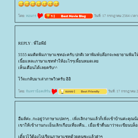
ดย:
หอมกร
วันที่: 17 กรกฎาคม 2564 เวลา
REPLY : พี่โอพีย์
5555 ผมติดพิมภาษาแชทอ่ะครับ ปกติเวลาพิมพ์บล๊อกจะพยายามพิมให้ถูก 
เนี้ยแหละภาษาแชททำให้อะไรๆเพี้ยนหมดเล
เห็นเตือนได้เลยครับ^^
ไว้จะกลับมาเล่าภาพวิวครับ อิอิ
ดย:
จันทราน็อคเทิร์น
วันที่: 17 กรกฎาคม 
อืมส์ค่ะ..กะอยู่ว่าภาษาแปลกๆ... เพิ่งเลิกงานแล้วก็เพิ่งเข้าบ้านค่ะคุณน
เขาให้เข้างานกะเย็นเลิกเกือบเที่ยงคืน... เมื่อเช้าตื่นมาว่าจะเขียนบล็
เดี๋ยวไว้ต้องไปเรียนภาษาแชทด้วยคนซะแล้วฮ่าๆ