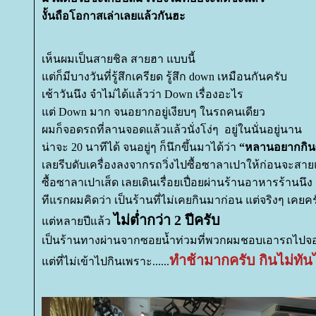
งั้นถือโอกาสเล่าเลยแล้วกันฮะ
เห็นผมเป็นสายชิล สายฮา แบบนี้
ต่ก็มีบางวันที่รู้สึกเครียด รู้สึก down เหมือนกันครับ
เช้าวันนึง จำไม่ได้แล้วว่า Down เรื่องอะไร
ต่ Down มาก จนอยากอยู่เงียบๆ ในรถคนเดียว
ผมก็จอดรถที่ลานจอดแล้วแล้วนั่งโง่ๆ อยู่ในนั่นอยู่นาน
น่าจะ 20 นาทีได้ จนอยู่ๆ ก็นึกขึ้นมาได้ว่า
“หลานอยากกิน
เลยรีบดับเครื่องลงจากรถวิ่งไปซื้อซาลาเปาให้ก่อนจะสา
ซื้อซาลาเปาเส็ด เลยเดินเรื่อยเปื่อยผ่านร้านอาหารร้านนึง
ทีแรกผมคิดว่า เป็นร้านที่ไม่เคยกินมาก่อน แต่จริงๆ เคยคร
ไม่ต่ำกว่า 2 ปีครับ
ต่หลายปีแล้ว
เป็นร้านทางผ่านจากซอยน้ำท่วมที่พวกผมชอบเอารถไปจ
ทำช้ามากครับ กินไม่ทั
ต่ที่ไม่เข้าไปกินเพราะ......