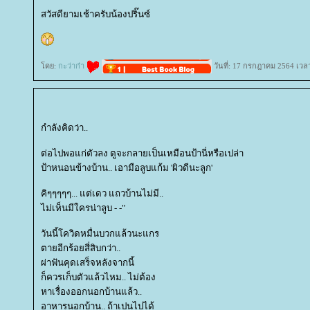
สวัสดียามเช้าครับน้องปริ๊นซ์
ดย:
กะว่าก๋า
วันที่: 17 กรกฎาคม 2564 เวล
กำลังคิดว่า..
ต่อไปพอแก่ตัวลง​ ตูจะกลายเป็นเหมือนป้านี่หรือเปล่า
ป้าหนอนข้างบ้าน.. เอามือลูบแก้ม​ 'ผิวดีนะลูก'
คิๆๆๆๆๆ... แต่เดว​ แถวบ้านไม่มี..
ไม่เห็นมีใครน่าลูบ​ -​ -​"
วันนี้โควิดหมื่นบวกแล้วนะแกร
ตายอีกร้อยสี่สิบกว่า..
ผ่าฟันคุดเสร็จหลังจากนี้
ก็ควรเก็บตัวแล้วไหม.. ไม่ต้อง
หาเรื่องออกนอกบ้านแล้ว..
อาหารนอกบ้าน.. ถ้าเปนไปได้