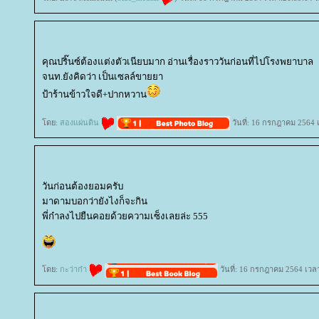
คุณปริ๊นซ์ต้องแต่งตัวเนียบมาก อ่านเรื่องราววันก่อนที่ไปโรงพยาบาล
จนท.ยังคิดว่า เป็นเซลล์ขายยา
ป้าร้านข้าวใจดี+ปากหวาน
ดย:
สองแผ่นดิน
วันที่: 16 กรกฎาคม 2564 
วันก่อนต้องยอมครับ
มาดามบอกว่ายังไงก็จะกิน
พี่ก๋าลงไปยืนคอยด้วยความเซ็งเลยล่ะ 555
ดย:
กะว่าก๋า
วันที่: 16 กรกฎาคม 2564 เวล