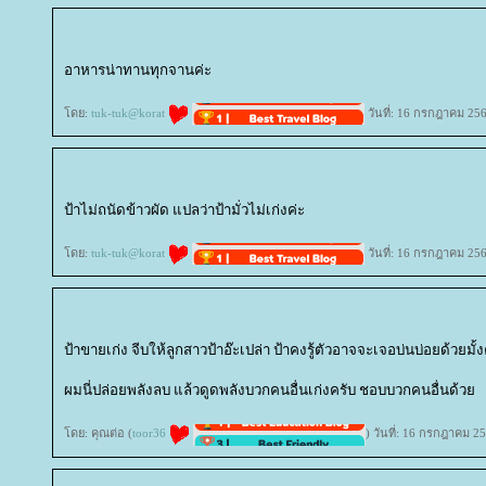
อาหารน่าทานทุกจานค่ะ
ดย:
tuk-tuk@korat
วันที่: 16 กรกฎาคม 25
ป้าไม่ถนัดข้าวผัด แปลว่าป้ามั่วไม่เก่งค่ะ
ดย:
tuk-tuk@korat
วันที่: 16 กรกฎาคม 25
ป้าขายเก่ง จีบให้ลูกสาวป้าอ๊ะเปล่า ป้าคงรู้ตัวอาจจะเจอบ่นบ่อยด้วยมั้ง
ผมนี่ปล่อยพลังลบ แล้วดูดพลังบวกคนอื่นเก่งครับ ชอบบวกคนอื่นด้ว
ดย: คุณต่อ (
toor36
) วันที่: 16 กรกฎาคม 2