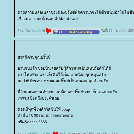
ด้วยความหล่อเหลาของน้องปริ๊นซ์พี่คิดว่าน่าจะได้ข้าวเพิ่มอีกในไม่ช้า
เรื่องบวก ๆ นะ ด้านลบพี่ปล่อยผ่านละ
ดย:
The Kop Civil
วันที่: 16 กรกฎาคม 256
สวัสดีครับคุณปริ๊นซ์
อ่านจบแล้ว ชอบป้าเลยครับ รู้สึกว่าแกเป็นคนปรับตัวได้ดี
ตรงไหนที่บกพร่องก็เติมให้เต็ม แบบนี้น่าอุดหนุนครับ
ผมว่าที่ป้าชอบ เพราะคุณปริ๊นซ์เป็นคนคุยสนุกด้วยครับ
นี่ถ้าคุณหลานเค้ามาอ่านบล็อกอาปริ๊นซ์น่าจะยิ้มแฉ่งนะครับ
เพราะเขียนถึงประจำเล
ตอนนี้ทุกที่ เทคิววัคซีนให้ 60up
ดังนั้น 18-59 เธอต้องรอดดดดดด
กรีดร้องงงง 5555
ดย:
มาช้ายังดีกว่าไม่มา
วันที่: 16 กรกฎาคม 2564 เวลา:17:14:22 น.