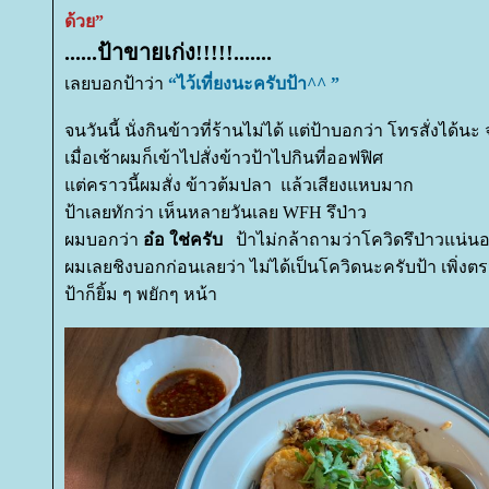
ด้วย”
......ป้าขายเก่ง!!!!!.......
เลยบอกป้าว่า
“ไว้เที่ยงนะครับป้า^^ ”
จนวันนี้ นั่งกินข้าวที่ร้านไม่ได้ แต่ป้าบอกว่า โทรสั่งได้น
เมื่อเช้าผมก็เข้าไปสั่งข้าวป้าไปกินที่ออฟฟิศ
ต่คราวนี้ผมสั่ง ข้าวต้มปลา แล้วเสียงแหบมาก
ป้าเลยทักว่า เห็นหลายวันเลย WFH รึป่าว
ผมบอกว่า
อ๋อ ใช่ครับ
ป้าไม่กล้าถามว่าโควิดรึป่าวแน่น
ผมเลยชิงบอกก่อนเลยว่า ไม่ได้เป็นโควิดนะครับป้า เพิ่ง
ป้าก็ยิ้ม ๆ พยักๆ หน้า