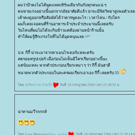
ผมว่าป้าคงไม่ได้พูดแพทเทิร์นเดียวกันกับทุกคนแน่ ๆ
คนขายเก่งอย่างนี้นอกจากอัธยาศัยดีแล้ว น่าจะมีจิตวิทยาสูงพอตัวเล
เค้าคงดูออกหรือสัมผัสได้ว่าควรพูดอะไร / เวลาไหน / กับใคร
ผมก็เคยเจอคนที่ร้านอาหารเจ้าประจำประมาณนี้เลยครับ
วันไหนที่ผมไม่ได้จะกินข้าวแต่ต้องผ่านหน้าร้านนั้น
ทำให้ผมรู้สึกเกรงใจที่ไม่ได้อุดหนุนเลย ^^"
ป.ล. กีกี้ น่าจะมาจากคาเมนไรเดอร์แหละครับ
สตรอมทรูปเปอร์ เมื่อก่อนไม่เห็นมีใครเรียกอย่างนี้นะ
ต่นั่นแหละ พวกตัวประกอบเรียกเหมา ๆ ว่า กีกี้ มันฮาดี
ขนาดพวกตัวประกอบในละครผมเรียกเอาเอง กีกี้ เลยครับ 55
ดย:
ทุเรียนกวน ป่วนรัก
วันที่: 16 กรกฎาคม 2564 เวลา:21:36:32 น.
น่าทานมว๊ากกกส์
ดย: Love Memoirist (
blue_medsai
) วันที่: 16 กรกฎาคม 2564 เวลา:21:59:14 