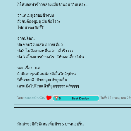
ก็ให้บอสทำข้าวกล่องเมียรักพอมากินเหอะ..
ว่าแต่เมนูอร่อยข้างบน
ถึงกับต้องซูมดู​ มันคือไรวะ
ไข่ดสวระเบิดงี๊รึ..
จากบล็อก..
ปล.ชอบวิวบนสุด​ อยากเที่ยว
ปล2. ไม่ถึงสามหมื่นเว่ย.. มั่วร๊าววว
ปล.3 เลี้ยงแกรบ้าบอไร.. ให้บอสเลี้ยงโน่น
นอกเรื่อง.. แต่.....
ถ้ามีเดกๆเหมือนน้องผีเสื้อใกล้ๆบ้าน
นี่ก็น่าจะดี.. ป้าจะลูบเช้าลูบเย็น
เอาแป้งไปโรยแล้วก็ลูบๆๆๆๆๆ​ คริๆๆๆๆ
ดย:
nonnoiGiwGiw
วันที่: 17 กรกฎาคม 25
มันน่าจะมีสั่งพิเศษเพิ่มข้าว 5 บาทนะปริ้น