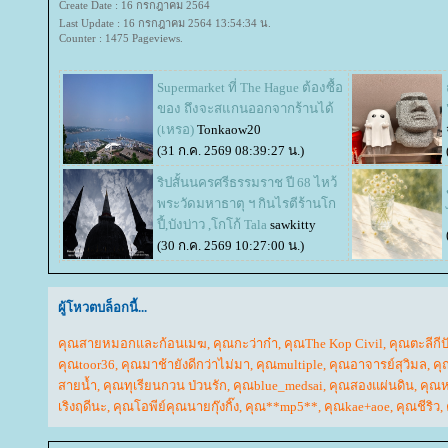
Create Date : 16 กรกฎาคม 2564
Last Update : 16 กรกฎาคม 2564 13:54:34 น.
Counter : 1475 Pageviews.
Supermarket ที่ The Hague ต้องซื้อ
ของ ถึงจะสแกนออกจากร้านได้
(เหรอ)
Tonkaow20
(31 ก.ค. 2569 08:39:27 น.)
ริปสั้นนครศรีธรรมราช ปี 68 ไหว้
พระวัดมหาธาตุ ฯ กินไรตีร้านโก
ปี้,บังบ่าว ,โกโก้ Tala
sawkitty
(30 ก.ค. 2569 10:27:00 น.)
ผู้โหวตบล็อกนี้...
คุณสายหมอกและก้อนเมฆ
,
คุณกะว่าก๋า
,
คุณThe Kop Civil
,
คุณตะลีกีป
คุณtoor36
,
คุณมาช้ายังดีกว่าไม่มา
,
คุณmultiple
,
คุณอาจารย์สุวิมล
,
คุ
สายน้ำ
,
คุณทุเรียนกวน ป่วนรัก
,
คุณblue_medsai
,
คุณสองแผ่นดิน
,
คุณ
เริงฤดีนะ
,
คุณโอพีย์คุณนายกุ๊งกิ๊ง
,
คุณ**mp5**
,
คุณkae+aoe
,
คุณชีริว
,