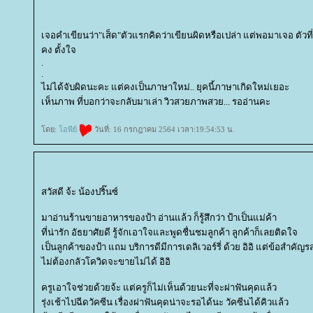
เจอคำเขียนว่า"เส็ด"ตัวแรกคิดว่าเขียนผิดหรือเปล่า แต่พอมาเจอ ตัวที่
คง ตั้งใจ
.
.
ไม่ได้จับผิดนะคะ แต่คงเป็นภาษาใหม่.. ยุคนี้ภาษาเกิดใหม่เยอะ
เห็นภาพ ที่บอกว่าจะกลับมาเล่า วิวสวยภาพสวย... รออ่านคะ
ดย:
อพีย์
วันที่: 16 กรกฎาคม 2564 เวลา:19:54:53 น.
สวัสดี จ้ะ น้องปริ๊นซ์
มาอ่านร้านขายอาหารของป้า อ่านแล้ว ก็รู้สึกว่า ป้าเป็นแม่ค้า
ที่น่ารัก อัธยาศัยดี รู้จักเอาใจและพูดชื่นชมลูกค้า ลูกค้าก็เลยติดใจ
เป็นลูกค้าของป้า แถม บริการดีมีการเดลิเวอร์รี่ ด้วย อิอิ แต่ข้อสำคั
ไม่ต้องกลัวโควิดจะขายไม่ได้ อิอิ
ครูเอาใจช่วยด้วยจ้ะ แต่ครูก็ไม่เห็นด้วยนะที่จะผ่าฟันคุดแล้ว
รุ่งเช้าไปฉีดวัคซีน เรื่องผ่าฟันคุดน่าจะรอได้นะ วัคซีนได้คิวแล้ว