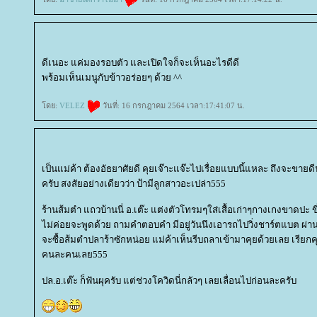
ดีเนอะ แค่มองรอบตัว และเปิดใจก็จะเห็นอะไรดีดี
พร้อมเห็นเมนูกับข้าวอร่อยๆ ด้วย ^^
ดย:
VELEZ
วันที่: 16 กรกฎาคม 2564 เวลา:17:41:07 น.
เป็นแม่ค้า ต้องอัธยาศัยดี คุยเจ๊าะแจ๊ะไปเรื่อยแบบนี้แหละ ถึงจะขาย
ครับ สงสัยอย่างเดียวว่า ป้ามีลูกสาวอะเปล่า555
ร้านส้มตำ แถวบ้านนี่ อ.เต๊ะ แต่งตัวโทรมๆใส่เสื้อเก่าๆกางเกงขาดปะ ข
ไม่ค่อยจะพูดด้วย ถามคำตอบคำ มีอยู่วันนึงเอารถไปวิ่งชาร์ตแบต ผ่า
จะซื้อส้มตำปลาร้าซักหน่อย แม่ค้าเห็นรีบถลาเข้ามาคุยด้วยเลย เรียกค
คนละคนเลย555
ปล.อ.เต๊ะ ก็ฟันผุครับ แต่ช่วงโควิดนี่กลัวๆ เลยเลื่อนไปก่อนละครับ