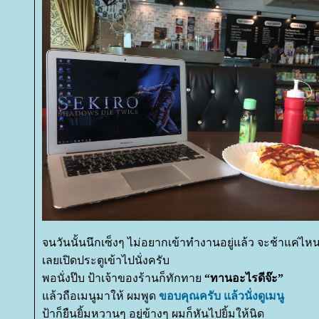
จนวันนั้นนึกเซ็งๆ ไม่อยากเข้าทำงานอยู่แล้ว จะช้าแค่ไห
เลยเปิดประตูเข้าไปนั่งครับ
พอนั่งป๊บ ป้าเจ้าของร้านก็ทักทา
“ทานอะไรดีจ๊ะ”
ล้วถือเมนูมาให้ ผมพูด
ขอบคุณครับ แล้วนั่งดูเมนู
ป้าก็ยืนยิ้มหวานๆ อยู่ข้างๆ ผมก็หันไปยิ้มให้นิด