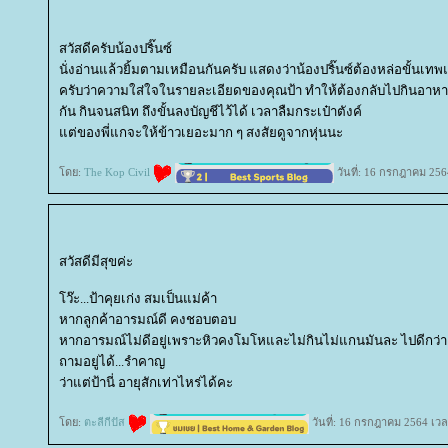
สวัสดีครับน้องปริ๊นซ์
นั่งอ่านแล้วยิ้มตามเหมือนกันครับ แสดงว่าน้องปริ๊นซ์ต้องหล่อขั้นเท
ครับว่าความใส่ใจในรายละเอียดของคุณป้า ทำให้ต้องกลับไปกินอาหารร้า
กัน กินจนสนิท ถึงขั้นลงบัญชีไว้ได้ เวลาลืมกระเป๋าตังค์
ต่ของพี่แกจะให้ข้าวเยอะมาก ๆ สงสัยดูจากหุ่นนะ
ดย:
The Kop Civil
วันที่: 16 กรกฎาคม 256
สวัสดีมีสุขค่ะ
ว๊ะ...ป้าคุยเก่ง สมเป็นแม่ค้า
หากลูกค้าอารมณ์ดี คงชอบตอบ
หากอารมณ์ไม่ดีอยู่เพราะหิวคงโมโหและไม่กินไม่แกนมันละ ไปดีกว่า
ถามอยู่ได้...รำคาญ
ว่าแต่ป้านี่ อายุสักเท่าไหร่ได้คะ
ดย:
ตะลีกีปัส
วันที่: 16 กรกฎาคม 2564 เวล