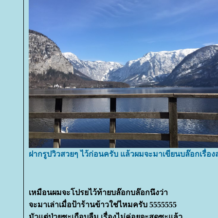
ฝากรูปวิวสวยๆ ไว้ก่อนครับ แล้วผมจะมาเขียนบล๊อกเรื่องสถ
เหมือนผมจะโปรยไว้ท้ายบล๊อกบล๊อกนึงว่า
จะมาเล่าเมื่อป้าร้านข้าวใช่ไหมครับ 5555555
มัวแต่ป่วยซะเกือบลืม เรื่องไม่ค่อยจะสดซะแล้ว