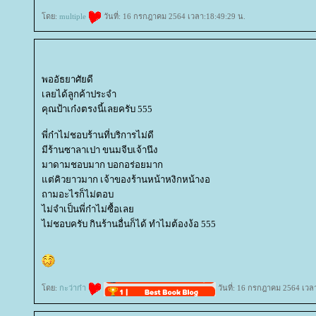
ดย:
multiple
วันที่: 16 กรกฎาคม 2564 เวลา:18:49:29 น.
พออัธยาศัยดี
เลยได้ลูกค้าประจำ
คุณป้าเก๋งตรงนี้เลยครับ 555
พี่ก๋าไม่ชอบร้านที่บริการไม่ดี
มีร้านซาลาเปา ขนมจีบเจ้านึง
มาดามชอบมาก บอกอร่อยมาก
ต่คิวยาวมาก เจ้าของร้านหน้าหงิกหน้างอ
ถามอะไรก็ไม่ตอบ
ไม่จำเป็นพี่ก๋าไม่ซื้อเล
ไม่ชอบครับ กินร้านอื่นก็ได้ ทำไมต้องง้อ 555
ดย:
กะว่าก๋า
วันที่: 16 กรกฎาคม 2564 เวล