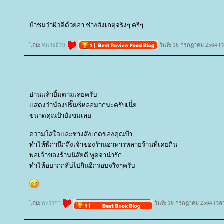
ป้าชมว่าผิวดีด้วยอ่า ช่างสังเกตุจริงๆ คริๆ
ดย:
ทนายอ้วน
วันที่: 16 กรกฎาคม 2564 เ
อ่านแล้วยิ้มตามเลยครับ
สดงว่าน้องปริ๊นซ์หล่อมากนะครับเนี่
ขนาดคุณป้ายังชมเล
ความใส่ใจและช่างสังเกตของคุณป้า
ทำให้พี่ก๋านึกถึงเจ้าของร้านอาหารหลายร้านที่เคยกิน
พอเจ้าของร้านนิสัยดี พูดจาน่ารัก
ทำให้อยากกลับไปกินอีกรอบจริงๆครับ
ดย:
กะว่าก๋า
วันที่: 16 กรกฎาคม 2564 เวล