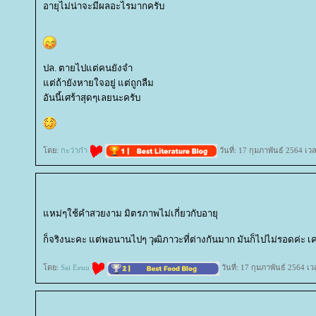
อายุไม่น่าจะมีผลอะไรมากครับ
ปล. ตายไปแต่คนยังจำ
ต่ถ้ายังหายใจอยู่ แต่ถูกลืม
อันนี้เศร้าสุดๆเลยนะครับ
ดย:
กะว่าก๋า
วันที่: 17 กุมภาพันธ์ 2564 เว
หม่ๆใช้คำสวยงาม มิตรภาพไม่เกี่ยวกับอายุ
ก็จริงนะคะ แต่พอนานไปๆ วุฒิภาวะที่ต่างกันมาก มันก็ไปไม่รอดค่ะ เ
ดย:
Sai Eeuu
วันที่: 17 กุมภาพันธ์ 2564 เ