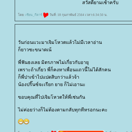
สวัสดียามเช้าครับ
ดย:
เซียน_กีตาร์
วันที่: 18 กุมภาพันธ์ 2564 เวลา:6:34:50 น.
วันก่อนแวะมาเจิมโหวตแล้วไม่มีเวลาอ่าน
ก็ยาวซะขนาดเน้
พี่ฟันธงเลย มิตรภาพไม่เกี่ยวกับอายุ
เพราะถ้าเกี่ยว พี่ก็คงหาเพื่อนแถวนี้ไม่ได้สักคน
ก็พี่ปาเข้าไปแปดสิบกว่าแล้วจ้า
น้องปริ๊นซ์จะเรียก ยาย ก็ไม่เอานะ
ขอบคุณที่ไปเจิมโหวตให้พี่เช่นกัน
ไม่ค่อยว่างก็ไม่ต้องตามกลับทุกทีหรอกนะคะ