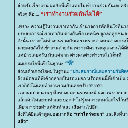
สำหรับเรื่องงาน ผมกับพี่เค้าแทบไม่ทำงานร่วมกันเลยครั
“เราทำงานร่วมกันไม่ได้”
จริงๆ คือ....
เพราะ ความรู้ในงานเราเท่ากัน อำนาจการตัดสินใจที่นาย
ประสบการณ์เราเท่ากัน ต่างกันคือ เทคนิค ลูกล่อลูกชน t
ดังนั้น เราจะไม่ทำงานร่วมกันเลย เพราะต่างคนต่างเกรง
นายเคยสั่งให้เข้างานด้วยกัน เพราะคิดว่าจะดูแลงานได้ดีที
ค่ป่าวเลยครับ มันแค่มาก ต่างคนต่างทำงานไม่เต็มที่
“พี่”
ผมเกรงใจพี่เค้าในฐานะ
ส่วนเค้าเกรงใจผมในฐานะ
“ประสบกาณ์และความรับผิด
ถึงแม้ตอนที่พี่เค้ากลายเป็นรอง ผจก หรือตอนนี้ที่เค้าเป็น
เราก็ยังไม่เคยทำงานร่วมกันเลยครับ 555555
เวลาผมป่วยนานๆ คือช่วงเวลานรกของพี่ ผจก เพราะนา
ล้วเค้าไม่อยากทำเลย บอกว่าไม่รู้ผมวางเกมส์อะไรไว้หร
เดี๋ยวมาช่วยทำแต่ดันทำเละ เสียงานไปอีก
สิ่งที่ได้ยินเค้าพูดบ่อยมากคือ
“เท่าไหร่จะมา”
ละสิ่งที่นา
ล้ว”