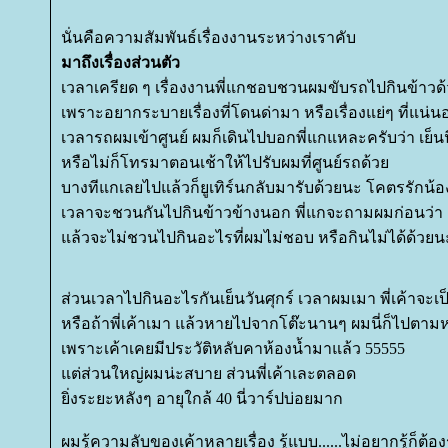
นั่นคือความสัมพันธ์เรื่องงานระหว่างเราคับ
มาถึงเรื่องส่วนตัว
เวลาเครียด ๆ เรื่องงานพี่แกชอบชวนผมขับรถไปกินข้าวด้
เพราะอยากระบายเรื่องที่โดนด่ามา หรือเรื่องแย่ๆ ที่แน่น
เวลารถผมเข้าศูนย์ ผมก็เดินไปบอกพี่แกแหละครับว่า เย็นนี
หรือไม่ก็โทรมาตอนเช้าให้ไปรับผมที่ศูนย์รถด้ว
บางทีแกเลยไปแล้วก็ยูเทิร์นกลับมารับด้วยนะ โคตรรักน้อ
เวลาจะชวนกันไปกินข้าวข้างนอก พี่แกจะถามผมก่อนว่า
ล้วจะไม่ชวนไปกินอะไรที่ผมไม่ชอบ หรือกินไม่ได้ด้วยน
ส่วนเวลาไปกินอะไรกันเย็นวันศุกร์ เวลาผมเมา พี่เค้าจะเป
หรือถ้าพี่เค้าเมา แล้วหายไปจากโต๊ะนานๆ ผมนี่ก็ไปตา
เพราะเค้าเคยมีประวัติหลับคาห้องน้ำมาแล้ว 55555
ต่ส่วนใหญ่ผมน่ะสบาย ส่วนพี่เค้าเละตลอด
ิ่งระยะหลังๆ อายุใกล้ 40 นี่วาร์ปบ่อยมาก
ผมรู้ความลับของเค้าหลายเรื่อง รู้แบบ......ไม่อยากรู้ก็ต้องร