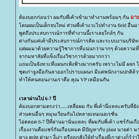
อาย
ต้องบอกก่อนว่า ผมกับพี่เค้าเข้ามาทำงานพร้อมๆ กัน
ดนผมเป็นเด็กจบใหม่ ส่วนพี่เค้าแวะไปทำงาน field อื่
พูดถึงประสบการณ์การที่ทำงานนี้เราเลยใกล้ๆ กัน
ต่างกันแค่เค้ามีประสบการณ์การคิด และระบบงานบริษั
ต่ผมมาด้วยความรู้วิชาการที่แน่นกว่ามากๆ ด้วยความที่เ
จากมหาลัยที่แข็งเรื่องวิชาการด้วยมากกว่า
ถมเป็นจังหวะที่แผนกเฟ้งฟ้างมากครับ เพราะไม่มี ผจก ไม่
ชุดเก่าจูงมือกันลาออกไปราบแผนก มีแค่พนักงานปกติล้
ทำให้คนสอนงานเราคือ คุณ VP เหมือนกัน
เวลาผ่านไป 6-7 ปี
ต้องบอกตามตรงว่า......เหลือผม กับ พี่เค้านี่แหละครับที่ยังคง
ส่วนคนอื่นๆ หมุนเวียนกันไปหลายเจนเนอเรชั่น
ไอ่ตลอด 6-7 ปีที่ผ่านมานั่นแหละ ที่ผมกับพี่เค้า แชร์กันเกื
เรื่องงานคือแชร์กันเกือบหมด มีปัญหากับ plant นายด่า นาย
ทาง ตปท ด่ามา งี่เง่า หรือถูกสั่งให้ทำเรื่องที่เราต่างก็รู