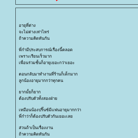
อายุที่ต่าง
จะไม่ต่างเท่าไหร่
ถ้าความคิดทันกัน
พี่ก๋ามีประสบการณ์เรื่องนี้ตลอด
เพราะเรียนเร็วมาก
เพื่อนร่วมชั้นก็อายุเยอะกว่าเยอะ
ตอนกลับมาทำงานที่ร้านก็เด็กมาก
ลูกน้องอายุมากกว่าทุกคน
ากมั้ยก็ยาก
ต้องปรับตัวทั้งสองฝ่า
เหมือนน้องปริ๊นซ์มีแฟนอายุมากกว่า
พี่ก๋าว่าก็ต้องปรับตัวกันเยอะเล
ส่วนถ้าเป็นเรื่องงาน
ถ้าความคิดทันกัน