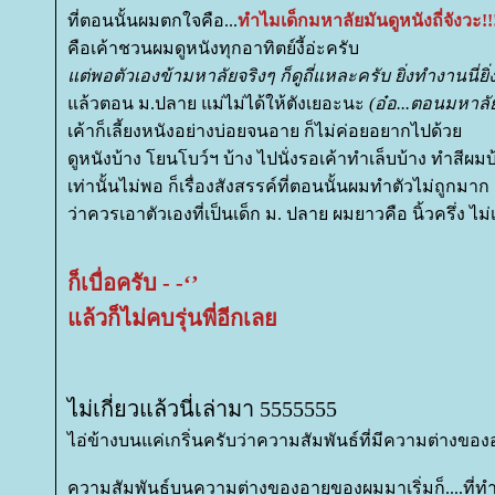
ที่ตอนนั้นผมตกใจคือ...
ทำไมเด็กมหาลัยมันดูหนังถี่จังวะ!!
คือเค้าชวนผมดูหนังทุกอาทิตย์งี้อ่ะครับ
ต่พอตัวเองข้ามหาลัยจริงๆ ก็ดูถี่แหละครับ ยิ่งทำงานนี่ยิ่
ล้วตอน ม.ปลาย แม่ไม่ได้ให้ตังเยอะนะ
(อ๋อ...ตอนมหาลัย
เค้าก็เลี้ยงหนังอย่างบ่อยจนอาย ก็ไม่ค่อยอยากไปด้ว
ดูหนังบ้าง โยนโบว์ฯ บ้าง ไปนั่งรอเค้าทำเล็บบ้าง ทำสีผมบ
เท่านั้นไม่พอ ก็เรื่องสังสรรค์ที่ตอนนั้นผมทำตัวไม่ถูกมาก
ว่าควรเอาตัวเองที่เป็นเด็ก ม. ปลาย ผมยาวคือ นิ้วครึ่ง ไม
ก็เบื่อครับ - -‘’
ล้วก็ไม่คบรุ่นพี่อีกเล
ไม่เกี่ยวแล้วนี่เล่ามา 5555555
ไอ่ข้างบนแค่เกริ่นครับว่าความสัมพันธ์ที่มีความต่างขอ
ความสัมพันธ์บนความต่างของอายุของผมมาเริ่มก็....ที่ท