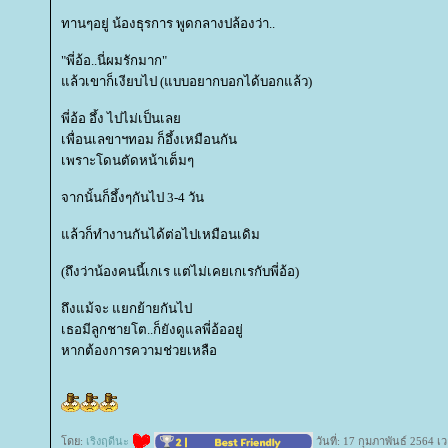
ทานๆอยู่ น้องธุรการ พูดกลางปล้องว่า..
"พี่อ้อ..นี่ผมรักมาก"
ล้วเขาก็เงียบไป (แบบอยากบอกได้บอกแล้ว)
พี่อ้อ อึ้ง ไปไม่เป็นเล
เพื่อนเลขาฯทอม ก็อึ้งเหมือนกัน
เพราะโดนตัดหน้าเต็มๆ
จากนั้นก็อึ้งๆกันไป 3-4 วัน
ล้วก็ทำงานกันได้ต่อไปเหมือนเดิม
(ถึงว่าน้องคนนี้เกเร แต่ไม่เคยเกเรกับพี่อ้อ)
ถึงแม้จะ แยกย้ายกันไป
เธอมีลูกชายโต..ก็ยังดูแลพี่อ้ออยู่
หากต้องการความช่วยเหลือ
ดย:
เริงฤดีนะ
วันที่: 17 กุมภาพันธ์ 2564 เ