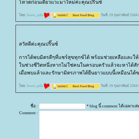
หวตก่อนเดี๋ยวแวะมาใหม่ค่ะคุณปริ๊นซ์
ดย:
Sweet_pills
วันที่: 19 กุมภาพันธ์ 2564
สวัสดีค่ะคุณปริ๊นซ์
การได้พบมิตรดีๆที่แชร์สุขทุกข์ได้ พร้อมช่วยเหลือและให
นช่วงชีวิตหนึ่งหากไม่ใช่คนในครอบครัวแล้วจะหาได้สั
เมื่อพบแล้วและรักษามิตรภาพได้ยืนยาวแบบนี้เหมือนได้
ดย:
Sweet_pills
วันที่: 19 กุมภาพันธ์ 2564
ชื่อ :
* blog นี้ comment ได้เฉพาะส
Comment :