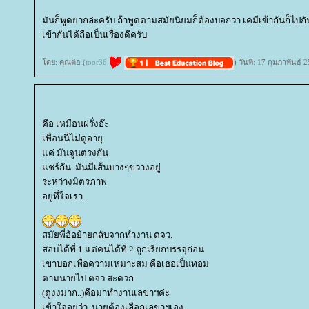
มันก็พูดยากล่ะครับ ถ้าพูดตามสมัยนิยมก็ต้องบอกว่า เคมีเข้ากันก็ไปกัน
เข้ากันได้ถือเป็นเรื่องดีครับ
ดย: คุณต่อ (
toor36
) วันที่: 17 กุมภาพันธ์
คือ เหมือนฝรั่งอ๊ะ
เพื่อนนี่ไม่ดูอายุ
ค่ มันจูนตรงกัน
ชร์กัน..มันมีเส้นบางๆขวางอยู่
ระหว่างมิตรภาพ
อยู่ที่ใจเรา..
สมัยพี่อ้อย้ายกลับจากทำงาน ตจว.
สอบได้ที่ 1 แต่คนได้ที่ 2 ถูกเรียกบรรจุก่อน
เขาบอกเพื่อความเหมาะสม คือเธอเป็นทอม
ตามนายไป ตจว.สะดวก
(ตูงงมาก..)คือมาทำงานเลขาฯค่ะ
เข้าใจอยู่ว่า..นายต้องเลือกเลขาฯเอง