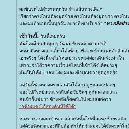
ผมขับรถไปทำงานทุกวัน ผ่านเส้นทางเดิมๆ
เรียกว่าตรงไหนต้องมุดซ้าย ตรงไหนต้องมุดขวา ตรงไห
ละผมทำแบบนั้นทุกวัน อย่างที่เขาเรียกว่า
"ทางเสือผ่า
เช้าวันนี้
...วันนี้เลยครับ
มันก็เหมือนกับทุก ๆ วัน ผมขับรถมาตามปกติ
จนมาถึงทางแยกเลี้ยวโค้งซ้าย เพื่อจะเข้าถนนหลักอีกเส้
เอาจริงๆ โค้งนี้ผมไม่เคยเบรก จะแค่ผ่อนคันเร่งเท่านั้น
เพราะจำได้ว่าความเร็วแค่ไหนที่เข้าโค้งได้สบายๆ
มันเป็นโค้ง 2 เลน โดยผมจะเข้าเลนขวาสุดทุกครั้ง
ต่วันนี้ช่วงทางตรงก่อนถึงโค้ง รถดูชะลอแปลกๆ
มองไปมีรถบัสและรถสิบล้อขับชิลๆ คู่กันคนละเลน
คนช้าก็แช่ขวา ข้างหลังก็ติดกันไป ผมเลยคิดว่า
"กุต้องแซงไอ้สองคันนี้ให้ได้"
ช่วงทางตรงผมเข้าขวาแล้วเร่งขึ้นไปเพื่อแซงซ้ายรถบัส
ต่ด้วยจังหวะของพี่สิบล้อ ทำให้กว่าผมจะได้จังหวะก็ใกล