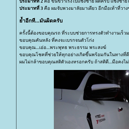
ประมาทที่ 2
คือ ขึ้นขวาเร่งไปแซงซ้าย ผิดครับ แซงซ้ายไ
ประมาทที่ 3
คือ ผมจับพวงมาลัยมาเดียว อีกมือเท้าที่วา
้ำอีกที...มันผิดครับ
ครั้งนี้ต้องขอบคุณรถ ที่ระบบช่วยการทรงตัวทำงานเร็วม
ขอบคุณคันหลัง ที่คงจะเบรกจนตัวโก่ง
ขอบคุณ...เอ่อ...พระพุทธ พระธรรม พระสงฆ์
ขอบคุณโชคที่ช่วยให้ทุกอย่างเกิดขึ้นพร้อมกันในทางที่ดี
ผมไม่กล้าขอบคุณสติตัวเองหรอกครับ ถ้าสติดี...มือคง