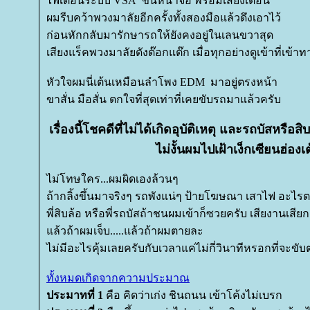
ไฟเตือนระบบ VSA ขึ้นหน้าจอ พร้อมเสียงเตือน
ผมรีบคว้าพวงมาลัยอีกครั้งทั้งสองมือแล้วดึงเอาไว้
ก่อนหักกลับมารักษารถให้ยังคงอยู่ในเลนขวาสุด
เสียงแร็คพวงมาลัยดังต๊อกแต๊ก เมื่อทุกอย่างดูเข้าที่เข้าท
หัวใจผมนี่เต้นเหมือนลำโพง EDM มาอยู่ตรงหน้า
ขาสั่น มือสั่น ตกใจที่สุดเท่าที่เคยขับรถมาแล้วครับ
เรื่องนี้โชคดีที่ไม่ได้เกิดอุบัติเหตุ และรถบัสหรือ
ไม่งั้นผมไปเฝ้าเง็กเซียนฮ่องเ
ไม่โทษใคร...ผมผิดเองล้วนๆ
ถ้ากลิ้งขึ้นมาจริงๆ รถพังแน่ๆ ป้ายโฆษณา เสาไฟ อะไรต
พี่สิบล้อ หรือพี่รถบัสถ้าชนผมเข้าก็ซวยครับ เสียงานเสีย
ล้วถ้าผมเจ็บ.....แล้วถ้าผมตายละ
ไม่มีอะไรคุ้มเลยครับกับเวลาแค่ไม่กี่วินาทีหรอกที่จะขับ
ทั้งหมดเกิดจากความประมาณ
ประมาทที่ 1
คือ คิดว่าเก่ง ชินถนน เข้าโค้งไม่เบรก