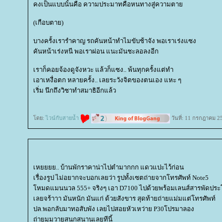
คงเป็นแบบนั้นคือ ความประมาทคือหนทางสู่ความตา
(เกือบตาย)
บางครั้งเรารำคาญ รถคันหน้าทำไมขับช้าจัง พอเราเร่งแซง
คันหน้าเร่งหนี พอเราผ่อน แนะมันชะลอลงอีก
เราก็คอยจ้องดูจังหวะ แล้วก็แซง.. พ้นทุกครั้งแต่ทำ
เอาเหงื่อตก หลายครั้ง.. เลยระวังจิตของตนเอง แหะ ๆ
เริ่ม นึกถึงวิชาทำสมาธิอีกแล้ว
ดย:
ไวน์กับสายน้ำ
วันที่: 11 กรกฎาคม 2
เหยยยย.. บ้านพักราคาน่าไปตำมากกก แดวแปะไว้ก่อน
เรื่องรูป ไม่อยากจะบอกเลยว่า รูปทั้งเซตถ่ายจากโทรศัพท์ Note5
หมดแมนนวล 555+ จริงๆ เอา D7100 ไปด้วยพร้อมเลนส์สารพัดประโยช
เลยจร้าาา มันหนัก มันแก่ ด้วยสังขาร สุดท้ายถ่ายแม่มแต่โทรศัพท์
ปล.พอกลับมาทอสับพัง เลยไปสอยหัวเหว่าย P30โปรมาลอง
ถ่ายมุมวายสนุกสนานเลยทีนี้