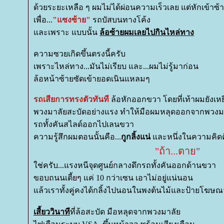
ด้วยระยะเหลือ ๆ ผมไม่ได้ผ่อนความเร็วเลย แต่หักเข้าซ้า
เพื่อ...
"แซงซ้าย"
รถบัสบนทางโค้ง
ละเพราะ แบบนั้น
ล้อซ้ายผมเลยไปกินไหล่ทาง
ความซวยเกิดขึ้นตรงนี้ครับ
เพราะไหล่ทาง...มันไม่เรียบ และ...ผมไม่รู้มาก่อน
ล้อหน้าซ้ายซัดเข้ายอดเนินแหลมๆ
รถเสียการทรงตัวทันที
ล้อหักออกขวา โดยที่เท้าผมยังเหย
พวงมาลัยสะบัดอย่างแรง ทำให้มือผมหลุดออกจากพวงมา
รถทั้งคันสไลด์ออกไปเลนขวา
ความรู้สึกผมตอนนั้นคือ...
กูกลิ้งแน่
ละหนึ่งในความคิด
"ถ้า...ตาย"
ช่ครับ...แรงหนีจุดศูนย์กลางดึกรถทั้งคันออกด้านขวา
ขอบถนนเตี้ยๆ แค่ 10 กว่าเซน เอาไม่อยู่แน่นอน
ล้วเราทั้งคู่คงได้กลิ้งไปนอนในพงต้นไม้และป้ายโฆษณ
เสี้ยววินาที
ที่ล้อสะบัด มือหลุดจากพวงมาลั