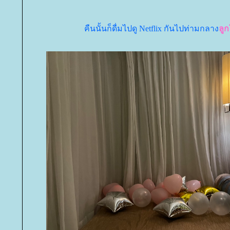
คืนนั้นก็ดื่มไปดู Netflix กันไปท่ามกลาง
ลูก