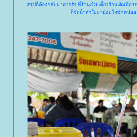
สรุปก็ต้องกลับมาตายรัง ที่ร้านก๋วยเตี๋ยวร้านเดิมที่
ก็จัดน้ำลำใยมาย้อมใจซักหน่