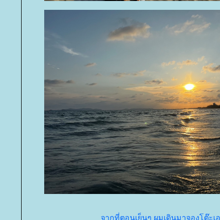
จากที่ตอนเย็นๆ ผมเดินมาจองโต๊ะเอ