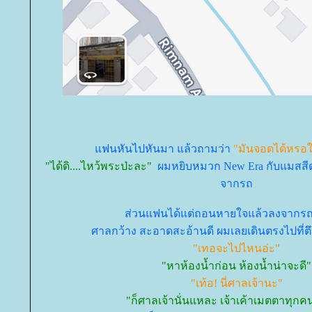
ฟนหันไปหันมา แล้วถามว่า
"มันจอดได้หรอใน
"ได้ดิ....ไหว้พระป่ะละ"
ผมหยิบหมวก New Era กับแมสสีด
จากรถ
ส่วนแฟนได้แต่ถอนหายใจแล้วลงจากร
ศาลกว้าง สะอาดสะอ้านดี ผมเลยเดินตรงไปที่ต
"เทอจะไปไหนอ่ะ"
"หาห้องน้ำก่อน ห้องน้ำน่าจะดี"
"เท้อ! นี่ศาลเจ้านะ"
"ก็ศาลเจ้านั่นแหละ เจ้าเค้าเมตตาทุก