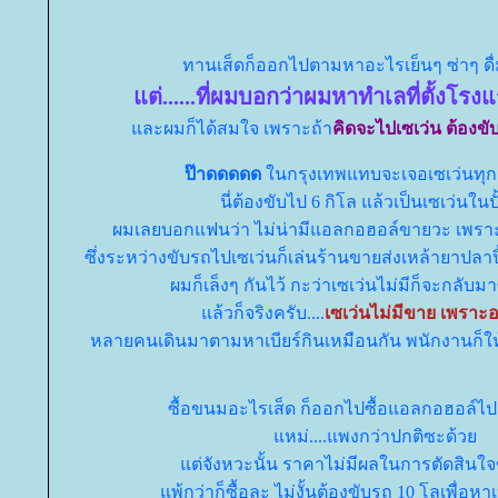
ทานเส็ดก็ออกไปตามหาอะไรเย็นๆ ซ่าๆ ดื่ม
ต่......ที่ผมบอกว่าผมหาทำเลที่ตั้งโรงแ
ละผมก็ได้สมใจ เพราะถ้า
คิดจะไปเซเว่น ต้องขั
ป๊าดดดดด
นกรุงเทพแทบจะเจอเซเว่นทุก
นี่ต้องขับไป 6 กิโล แล้วเป็นเซเว่นในป
ผมเลยบอกแฟนว่า ไม่น่ามีแอลกอฮอล์ขายวะ เพราะข
ซึ่งระหว่างขับรถไปเซเว่นก็เล่นร้านขายส่งเหล้ายาปลา
ผมก็เล็งๆ กันไว้ กะว่าเซเว่นไม่มีก็จะกลับม
ล้วก็จริงครับ....
เซเว่นไม่มีขาย เพราะอย
หลายคนเดินมาตามหาเบียร์กินเหมือนกัน พนักงานก็ใ
ซื้อขนมอะไรเส็ด ก็ออกไปซื้อแอลกอฮอล์ไปดื
หม่....แพงกว่าปกติซะด้ว
ต่จังหวะนั้น ราคาไม่มีผลในการตัดสินใจ
พ้กว่าก็ซื้อละ ไม่งั้นต้องขับรถ 10 โลเพื่อหาเบี