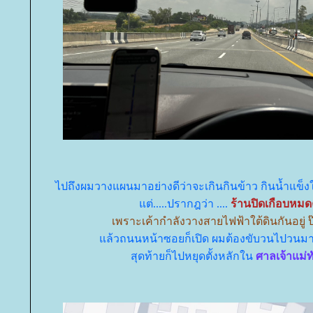
ไปถึงผมวางแผนมาอย่างดีว่าจะเกินกินข้าว กินน้ำแข็ง
ต่.....ปรากฎว่า ....
ร้านปิดเกือบหม
เพราะเค้ากำลังวางสายไฟฟ้าใต้ดินกันอยู่
ล้วถนนหน้าซอยก็เปิด ผมต้องขับวนไปวนมาเป
สุดท้ายก็ไปหยุดตั้งหลักใน
ศาลเจ้าแม่ทั