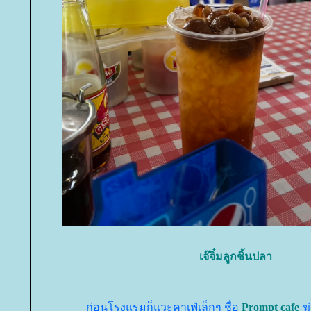
เจ๊จิ๋มลูกชิ้นปลา
ก่อนโรงแรมก็แวะคาเฟ่เล็กๆ ชื่อ
Prompt cafe
ฆ