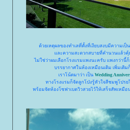
ด้วยเหตุผลของทำเลที่ตั้งที่เงียบสงบมีความเป็
ละความสะดวกสบายที่คำนวนแล้วคุ
ไม่ใช่ว่าผมเลือกโรงแรมแพงนะครับ แพงกว่านี้ก็มี
บรรยากาศในห้องเหมือนเดิม เพิ่มเติมก็แ
เราโน้ตมาว่า เป็น
Wedding Anniver
ทางโรงแรมก็จัดลูกโป่งรู้หัวใจสีชมพูโปรยไ
พร้อมจัดห้องโซฟาเบดวิวสวยไว้ให้เสร็จสัพเหมือ