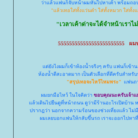
ว่าแล้วแฟนก็จับหน้าผมหันไปหาเค้า พร้อมถอน
"แล้วเทอใส่ทั้งแว่นดำ ใส่ทั้งหมวก ใส่ทั
"เวลาเค้าด่าจะได้จำหน้าเราไ
555555555555555555555555 ผมพู
ต่ยังไงผมก็เข้าห้องน้ำจริงๆ ครับ แฟนก็เข้านะ
ห้องน้ำดีสะอาดมาก เป็นตัวเลือกที่ดีครับสำหร
"สรุปเทอจะไหว้ไหมพระ"
ฟนถ
ผมยกมือไหว้ ในใจคิดว่า
ขอบคุณนะครับเจ้าแม
ล้วเดินไปยืนดูที่หน้าถนน ดูว่ามีร้านอะไรเปิดบ้าน ห
ปรากฎว่า นอกจากความร้อนของช่วงเที่ยงแล้ว ไม่มี
ผมเลยบอกแฟนให้กลับขึ้นรถ เราจะออกไปหาที่กิน