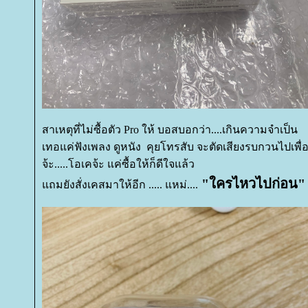
สาเหตุที่ไม่ซื้อตัว Pro ให้ บอสบอกว่า....เกินความจำเป็น
เทอแค่ฟังเพลง ดูหนัง คุยโทรสับ จะตัดเสียงรบกวนไปเพื่
จ้ะ.....โอเคจ้ะ แค่ซื้อให้ก็ดีใจแล้ว
"ใครไหวไปก่อน
ถมยังสั่งเคสมาให้อีก ..... แหม่....