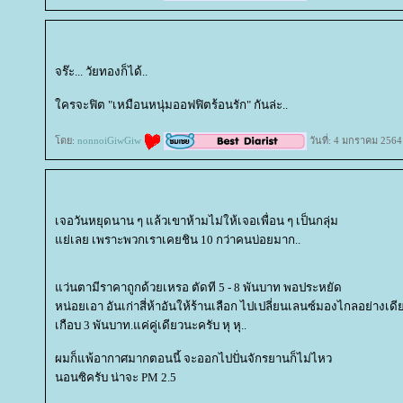
จร๊ะ... วัยทองก็ได้..
ครจะฟิต "เหมือนหนุ่มออฟฟิตร้อนรัก" กันล่ะ..
ดย:
nonnoiGiwGiw
วันที่: 4 มกราคม 2564
เจอวันหยุดนาน ๆ แล้วเขาห้ามไม่ให้เจอเพื่อน ๆ เป็นกลุ่ม
่เลย เพราะพวกเราเคยชิน 10 กว่าคนบ่อยมาก..
ว่นตามีราคาถูกด้วยเหรอ ตัดที 5 - 8 พันบาท พอประหยัด
หน่อยเอา อันเก่าสี่ห้าอันให้ร้านเลือก ไปเปลี่ยนเลนซ์มองไกลอย่างเดี
เกือบ 3 พันบาท.แค่คู่เดียวนะครับ หุ หุ..
ผมก็แพ้อากาศมากตอนนี้ จะออกไปปั่นจักรยานก็ไม่ไหว
นอนซิครับ น่าจะ PM 2.5