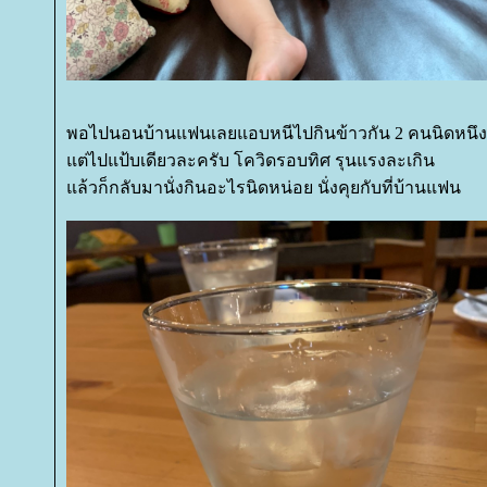
พอไปนอนบ้านแฟนเลยแอบหนีไปกินข้าวกัน 2 คนนิดหนึง
ต่ไปแป้บเดียวละครับ โควิดรอบทิศ รุนแรงละเกิน
ล้วก็กลับมานั่งกินอะไรนิดหน่อย นั่งคุยกับที่บ้านแฟน