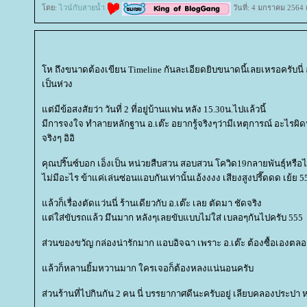
ดย:
ไวน์กับสายน้ำ
วันที่: 4 มกราคม 2564 
ห ถึงขนาดต้องเขียน Timeline กันละเอียดยิบขนาดนี้เลยเหรอครับนี่ อ
เป็นห่วง
ต่มีข้อสงสัยว่า วันที่ 2 ที่อยู่บ้านแฟน หลัง 15.30น.ไปแล้วนี้
มีการจงใจ ทำลายหลักฐาน อ.เต๊ะ อยากรู้จริงๆว่ามีเหตุการณ์ อะไรผิดป
จริงๆ อิอิ
คุณปริ๊นซ์บอก เอ็งเป็น หน่วยสืบสวน สอบสวน โควิด19กลายพันธุ์หรือไง
ไม่มีอะไร ข้าแค่เล่นซ่อนแอบกันเท่านั้นเอ้งงงง เสียงสูงปรี๊ดดด เย้ย 5
ล้วก็เรื่องตัดแว่นนี่ ร้านเดียวกับ อ.เต๊ะ เลย ตัดมา ชัดจริง
ต่ใส่ขับรถแล้ว มึนมาก หลังๆเลยขับแบบไม่ใส่ เบลอๆกันไปครับ 555
ส่วนของขวัญ กล่องน่ารักมาก แอบอิจฉา เพราะ อ.เต๊ะ ต้องซื้อเองตลอ
ล้วก็หลานยิ้มหวานมาก ใครเจอก็ต้องหลงแน่นอนครับ
ส่วนร้านที่ไปกินกัน 2 คน นี่ บรรยากาศดีนะครับอยู่ เลียบคลองประปา ห