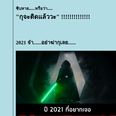
ชิบหาย......หรือว่า.....
"กุจะติดแล้ววะ" !!!!!!!!!!!!!!
2021 จ๋า......อย่าฆ่ากุเลย......