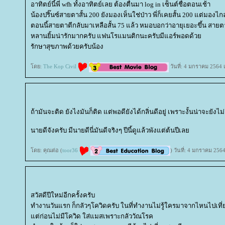
อาทิตย์นี้พี่ wfh ทั้งอาทิตย์เลย ต้องตื่นมา log in เซ็นต์ชื่อตอนเช้า
น้องปริ๊นซ์สายตาสั้น 200 ยังมองเห็นใช่ป่าว พี่ก็เคยสั้น 200 แต่มองไ
ตอนนี้สายตาตีกลับมาเหลือสั้น 75 แล้ว หมอบอกว่าอายุเยอะขึ้น สายต
หลานยิ้มน่ารักมากครับ แฟนโรแมนติกนะครับมีแอร์พอดด้ว
รักษาสุขภาพด้วยครับน้อง
ดย:
The Kop Civil
วันที่: 4 มกราคม 2564 
ถ้ามันจะติด ยังไงมันก็ติด แต่พอดียังได้กลิ่นดีอยู่ เพราะงั้นน่าจะยังไม
นายดีจังครับ มีนายดีนี่มันดีจริงๆ ปีนี้ดูแล้วพังแต่ต้นปีเล
ดย: คุณต่อ (
toor36
) วันที่: 4 มกราคม 256
สวัสดีปีใหม่อีกครั้งครับ
ทำงานวันแรก ก็กลัวๆโควิดครับ ในที่ทำงานไม่รู้ใครมาจากไหนไปเที่
ต่ก่อนไม่มีโควิด ใส่แมสเพราะกลัววัณโรค