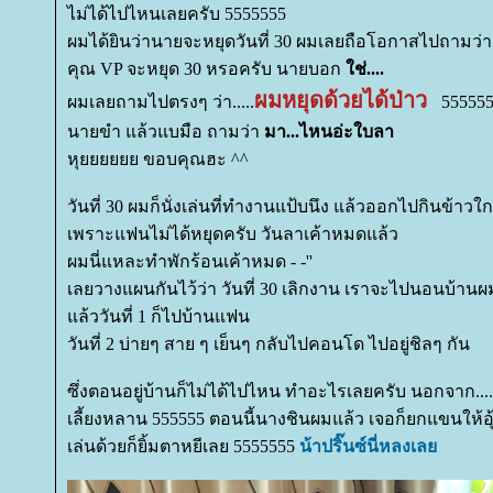
ไม่ได้ไปไหนเลยครับ 5555555
ผมได้ยินว่านายจะหยุดวันที่ 30 ผมเลยถือโอกาสไปถามว่า.
คุณ VP จะหยุด 30 หรอครับ นายบอก
ช่....
ผมหยุดด้วยได้ป่าว
ผมเลยถามไปตรงๆ ว่า.....
555555
นายขำ แล้วแบมือ ถามว่า
มา...ไหนอ่ะใบลา
หุยยยยยย ขอบคุณฮะ ^^
วันที่ 30 ผมก็นั่งเล่นที่ทำงานแป้บนึง แล้วออกไปกินข้าว
เพราะแฟนไม่ได้หยุดครับ วันลาเค้าหมดแล้ว
ผมนี่แหละทำพักร้อนเค้าหมด - -''
เลยวางแผนกันไว้ว่า วันที่ 30 เลิกงาน เราจะไปนอนบ้านผ
ล้ววันที่ 1 ก็ไปบ้านแฟน
วันที่ 2 บ่ายๆ สาย ๆ เย็นๆ กลับไปคอนโด ไปอยู่ชิลๆ กัน
ซึ่งตอนอยู่บ้านก็ไม่ได้ไปไหน ทำอะไรเลยครับ นอกจาก....
เลี้ยงหลาน 555555 ตอนนี้นางชินผมแล้ว เจอก็ยกแขนให้อ
เล่นด้วยก็ยิ้มตาหยีเลย 5555555
น้าปริ๊นซ์นี่หลงเล