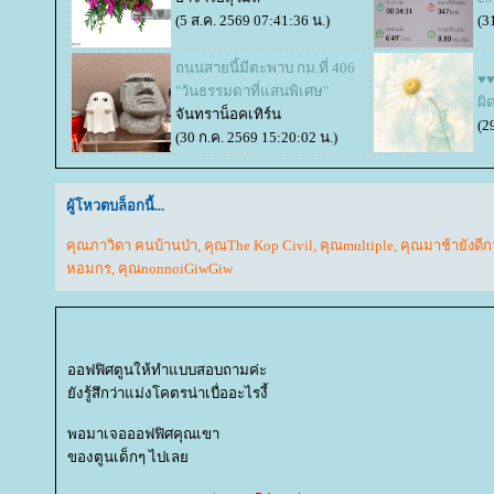
(5 ส.ค. 2569 07:41:36 น.)
(3
ถนนสายนี้มีตะพาบ กม.ที่ 406
♥♥
"วันธรรมดาที่แสนพิเศษ"
ผิ
จันทราน็อคเทิร์น
(2
(30 ก.ค. 2569 15:20:02 น.)
ผู้โหวตบล็อกนี้...
คุณภาวิดา คนบ้านป่า
,
คุณThe Kop Civil
,
คุณmultiple
,
คุณมาช้ายังดีก
หอมกร
,
คุณnonnoiGiwGiw
ออฟฟิศตูนให้ทำแบบสอบถามค่ะ
ังรู้สึกว่าแม่งโคตรน่าเบื่ออะไรงี้
พอมาเจอออฟฟิศคุณเขา
ของตูนเด็กๆ ไปเล