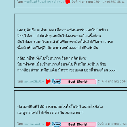
ดย:
พระจันทร์สีม่วงง่วงๆ สม่ำเสมอ
วันที่: 4 มกราคม 2564 เวลา:15:52:58 น.
เออ กุติดยังวะ ด้วย Too เมื่อวานเพื่อนมารับออกไปกินข้าว
จิงๆ ไม่อยากไปแต่ปฐฺเสธมันไปสองรอบแล้ว ครั้งก่อน
มันไปถอยรถมาใหม่ แล้วติดฟีมเซรามิคก็ดันไปเปิดกระจกรถ
ซึ่งเค้าห้ามเปิดรู้สึกผิดมาก เลยต้องออกไปกินกับมัน
กลับมาบ้าน ทั้งไปทั้งหนาวๆ ร้อนๆ กุติดยังวะ
นี่มาทำงานเมื่อเช้าหนาวเสื้อบางไป ก็เหมือนจะอึนๆ ด้ว
สาวน้อยน่ารักเหมือนเดิม มีความชอบเคส บอสนี่ช่างเลือก 555+
ดย:
nonnoiGiwGiw
วันที่: 4 มกราคม 2564
ปล ออฟฟิตพี่ไม่มีการถามอะไรทั้งสิ้นไปไหนอะไรยังไง
ต่ดูจากเฟส ไปเที่ยว ตจว กันเยอะมากกก
ดย:
nonnoiGiwGiw
วันที่: 4 มกราคม 2564