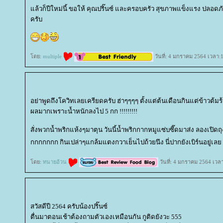
ล้วก็ปีใหม่นี้ ขอให้ คุณปริ๊นซ์ และครอบครัว สุขภาพแข็งแรง ปลอดภ
ครับ
ดย:
multiple
วันที่: 4 มกราคม 2564 เวลา:
อย่าพูดถึงโควิทเลยเครียดครับ ฮ่าๆๆๆๆ ตั้งแต่ต้นเดือนกินแต่ข้าวต้มร้
ผลมากเพราะน้ำหนักลงไป 5 กก !!!!!!!!!
สั่งพวกน้ำพริกแห้งๆมาตุน วันนี้น้ำพริกกากหมูแซ่บซี๊ดมาส่ง ลองเปิ
กกกกกกก กินเปล่าๆแกล้มแตงกวาเย็นไปถ้วยนึง นี่ปากยังเบิร์นอยู่เล
ดย:
ทนายอ้วน
วันที่: 4 มกราคม 2564 เวล
สวัสดีปี 2564 ครับน้องปริ๊นซ์
ตื่นมาตอนเช้าต้องถามตัวเองเหมือนกัน กูติดยังวะ 555