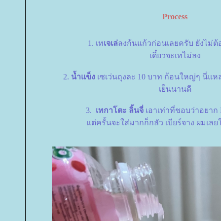
Process
1. เท
เจเล่
ลงก้นแก้วก่อนเลยครับ ยังไม่ต้
เดี๋ยวจะเทไม่ลง
2.
น้ำแข็ง
เซเว่นถุงละ 10 บาท ก้อนใหญ่ๆ นี่แห
เย็นนานดี
3.
เทกาโตะ ลิ้นจี่
เอาเท่าที่ชอบว่าอยาก 
ต่ครั้นจะใส่มากก็กลัว เบียร์จาง ผมเลย