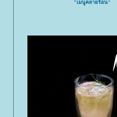
"เมนูคลายร้อน"