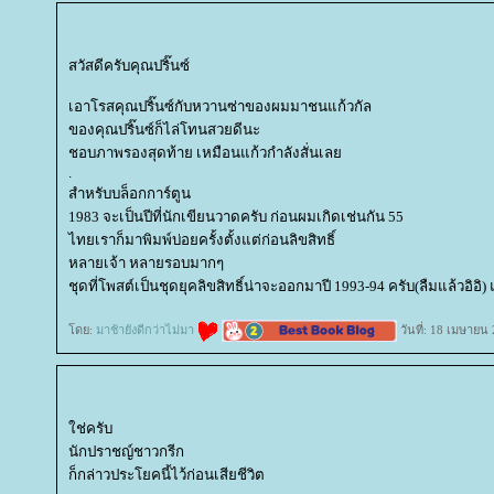
สวัสดีครับคุณปริ๊นซ์
เอาโรสคุณปริ๊นซ์กับหวานซ่าของผมมาชนแก้วกัล
ของคุณปริ๊นซ์ก็ไล่โทนสวยดีนะ
ชอบภาพรองสุดท้าย เหมือนแก้วกำลังสั่นเล
.
สำหรับบล็อกการ์ตูน
1983 จะเป็นปีที่นักเขียนวาดครับ ก่อนผมเกิดเช่นกัน 55
ไทยเราก็มาพิมพ์บ่อยครั้งตั้งแต่ก่อนลิขสิทธิ์
หลายเจ้า หลายรอบมากๆ
ชุดที่โพสต์เป็นชุดยุคลิขสิทธิ์น่าจะออกมาปี 1993-94 ครับ(ลืมแล้วอิอิ) แต
ดย:
มาช้ายังดีกว่าไม่มา
วันที่: 18 เมษายน
ช่ครับ
นักปราชญ์ชาวกรีก
ก็กล่าวประโยคนี้ไว้ก่อนเสียชีวิต