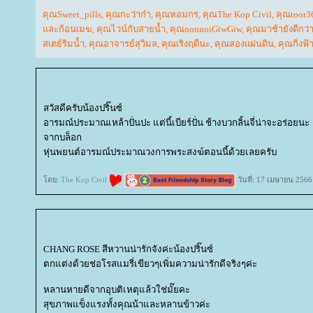
คุณSweet_pills
,
คุณกะว่าก๋า
,
คุณหอมกร
,
คุณThe Kop Civil
,
คุณtoor3
ละก้อนเมฆ
,
คุณไวน์กับสายน้ำ
,
คุณnonnoiGiwGiw
,
คุณมาช้ายังดีกว่
สเตย์ริมน้ำ
,
คุณอาจารย์สุวิมล
,
คุณเริงฤดีนะ
,
คุณสองแผ่นดิน
,
คุณกิ่งฟ้
สวัสดีครับน้องปริ๊นซ์
อารมณ์ประมาณเหล้าปั่นปะ แต่นี้เบียร์ปั่น ช้างบวกลิ้นจี่น่าจะอร่อยนะ
จากบล็อก
หุ่นพยนต์อารมณ์ประมาณวงการพระสงฆ์ตอนนี้ด้วยเลยครับ
ดย:
The Kop Civil
วันที่: 17 เมษายน 2566
CHANG ROSE สีหวานน่ารักจังค่ะน้องปริ๊นซ์
ตกแต่งด้วยช่อโรสแมรี่เขียวๆเพิ่มความน่ารักดีจริงๆค่ะ
หลานหายดีจากอุบติเหตุแล้วใช่มั๊ยคะ
สุขภาพแข็งแรงทั้งคุณน้าและหลานข้าวค่ะ