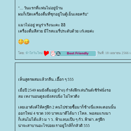
".... วันแรกที่แฟนไม่อยู่บ้าน
ผมก็เปิดเครื่องดื่มที่ซุกอยู่ในตู้เย็นเลยครับ"
มวไม่อยู่ หนูร่าเริงนะคะ อิอิ
เครื่องดื่มสีสวย มีโรสแมรี่ประดับด้วย เก๋เลยค่ะ
ดย:
ฟ้าใสวันใหม่
วันที่: 18 เมษายน 2566 
เห็นสูตรผสมแล้วกลืน..เอื๊อก ๆ 555
เมื่อปี 2549 ผมยังดื่มอยู่(บ้าง) กำลังฝึกเล่นวินด์เซิร์ฟนั่งรอ
ลม เหงานอนดูธงยังสงบนิ่ง ไม่ไหวติง
เลยเอาตังค์ให้ครูฝึก 2 คนไปช่วยซื้อมาก็ช้างนี่แหละตอนนั้น
ออกใหม่ 4 ขวด 100 บาทเมาดีได้มา 1โหล.. พอลมแรงมา
ก็เล่นไม่ได้แล้ว ม า ว.. ฟ้าแลบแป๊บ ๆ กัว..ฟ้าผ่า..ครูฝึก
น่าจะสาบานอะไรบ่อยเราอยู่ใกล้ก็กลัวดิ 555