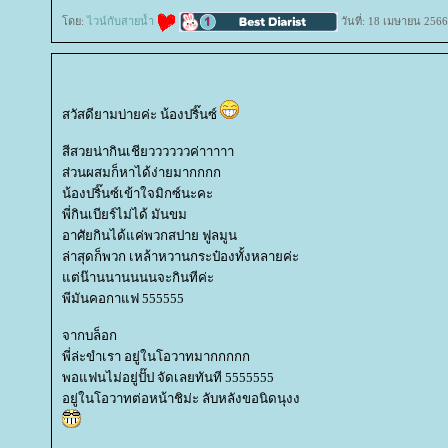
ดย:
ไวน์กับสายน้ำ
วันที่: 18 เมษายน 2566
สวัสดียามบ่ายค่ะ น้องปริ๊นซ์
สีสวยน่ากินเชียววววววค่าาาาา
ส่วนผสมก็หาได้ง่ายมากกกก
น้องปริ๊นซ์เข้าใจมิกซ์นะคะ
พี่กินเบียร์ไม่ได้ มันขม
อาศัยกินได้แค่พวกสปาย ฟูลมูน
ล่าสุดก็พวก เหล้าหวานกระป๋องทั้งหลายค่ะ
ต่น๊านนานนนนจะกินทีค่ะ
พีมันคอกาแฟ 555555
จากบล็อก
พี่ล่ะขำเรา อยู่ในโอวาทมากกกกก
พอแฟนไม่อยู่ปั๊ป จัดเลยทันที 5555555
อยู่ในโอวาทต่อหน้าชิม่ะ ลับหลังขอนิดนุงง