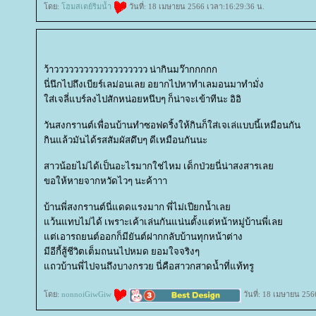
ดย:
ฮมสเตย์ริมน้ำ
วันที่: 18 เมษายน 2566 เวลา:16:29:36 น.
ว้าววววววววววววววววววว น่ากินมว๊ากกกกก
นี่นึกไปถึงเบียร์เลม่อนเลย อยากไปหาทำเลมอนมาทำมั่ง
ส่เจลี่แบร์ลงไปสักหน่อยหนึบๆ ก็น่าจะเข้าทีนะ อิอิ
วันสงกรานต์เพื่อนบ้านทำซอฟดริ้งให้กินก็ใส่เจเล่แบบนี้เหมือนกัน
กินแล้วมันได้รสสัมผัสดึบๆ ดีเหมือนกันนะ
สาวน้อยไม่ได้เป็นอะไรมากใช่ไหม เด็กป่วยนี่น่าสงสารเล
ขอให้หายจากหวัดไวๆ นะค้าาา
บ้านพี่สงกรานต์นี่แดดแรงมาก พี่ไม่เปียกน้ำเล
ว้นแทบไม่ได้ เพราะเค้าเล่นกันแน่นตั้งแต่หน้าหมู่บ้านพี่เล
ต่เอารถยนต์ออกก็มียันต์ฝากกลับบ้านทุกหน้าต่าง
มีอีกี้สู้ชีวิตเต็มถนนไปหมด ยอมใจจริงๆ
ถวบ้านพี่ไปจนถึงบางกรวย นี่คือสาวกสาดน้ำที่แท้ทรู
ดย:
nonnoiGiwGiw
วันที่: 18 เมษายน 256