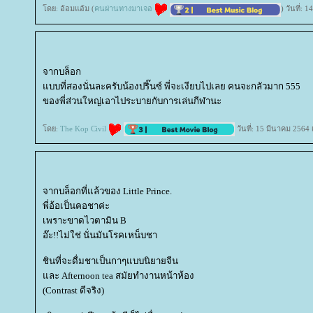
ดย: อ้อมแอ้ม (
คนผ่านทางมาเจอ
) วันที่:
จากบล็อก
บบที่สองนั่นละครับน้องปริ๊นซ์ พี่จะเงียบไปเลย คนจะกลัวมาก 555
ของพี่ส่วนใหญ่เอาไประบายกับการเล่นกีฬานะ
ดย:
The Kop Civil
วันที่: 15 มีนาคม 2564
จากบล็อกที่แล้วของ Little Prince.
พี่อ้อเป็นคอชาค่ะ
เพราะขาดไวตามิน B
อ๊ะ!!ไม่ใช่ นั่นมันโรคเหน็บชา
ชินที่จะดื่มชาเป็นกาๆแบบนิยายจีน
ละ Afternoon tea สมัยทำงานหน้าห้อง
(Contrast ดีจริง)