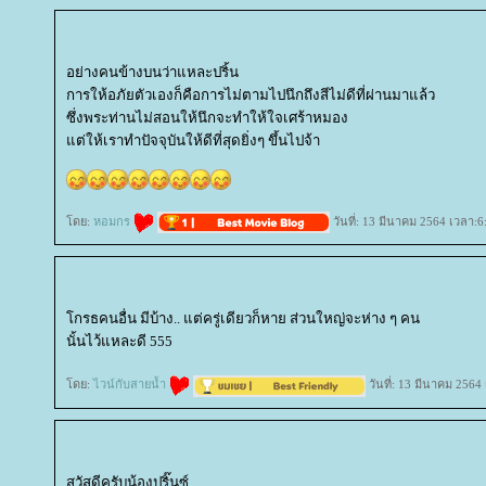
อย่างคนข้างบนว่าแหละปริ้น
การให้อภัยตัวเองก็คือการไม่ตามไปนึกถึงสีไม่ดีที่ผ่านมาแล้ว
ซึ่งพระท่านไม่สอนให้นึกจะทำให้ใจเศร้าหมอง
ต่ให้เราทำปัจจุบันให้ดีที่สุดยิ่งๆ ขึ้นไปจ้า
ดย:
หอมกร
วันที่: 13 มีนาคม 2564 เวลา:6
กรธคนอื่น มีบ้าง.. แต่ครู่เดียวก็หาย ส่วนใหญ่จะห่าง ๆ คน
นั้นไว้แหละดี 555
ดย:
ไวน์กับสายน้ำ
วันที่: 13 มีนาคม 2564
สวัสดีครับน้องปริ๊นซ์