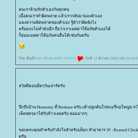
คนเราล้วนรักตัวเองกันทุกคน
เมื่อคนเราทำผิดพลาด แล้วเรากลับมามองตัวเอง
มองความผิดพลาดของตัวเอง รู้ตัวว่าผิดยังไง
พร้อมจะไม่ทำมันอีก ถือว่าเราเมตตาให้อภัยตัวเองได้
ก็ย่อมเมตตาให้อภัยคนอื่นได้เช่นกันครับ
ดย: สีเมจิก (
สมาชิกหมายเลข 5106714
) วันที่: 13 มีนาคม 2564 เวลา:13:14:2
สวัสดีตอนมืดๆวันเสาร์ครับ
นึกถึงบ้าน Homestay ที่ Brisbane ครับ เค้าปลูกต้นโรสแมรี่กอใหญ่มา
เด็ดสดๆมาใส่กับข้าวเลยครับ หอมมากๆ
ขอบพระคุณสำหรับกำลังใจสำหรับบล็อก ทำอาหาร 3F - Roasted Chicken
ครับ