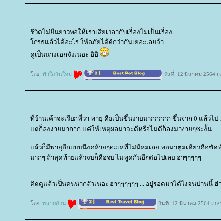
ชีวิตไม่ยืนยาวพอให้เราเสียเวลากับเรื่องไม่เป็นเรื่อง
กรธแล้วได้อะไร ให้อภัยได้ดีกว่ากันเยอะเลยจ้า
ดูเป็นนางเอกจังเนอะ อิอิ
ดย:
ฟ้าใสวันใหม่
วันที่: 12 มีนาคม 2564 เ
ที่บ้านเค้าจะเรียกพี่ว่า พายุ คือเป็นขึ้นง่ายมากกกกก ขึ้นจาก 0 แล้วไป 1
ต่ก็ลงง่ายมากกก แค่ให้เหตุผลมาจะดีหรือไม่ดีก็ลงมาง่ายๆซะงั้น
ล้วก็มีพายุอีกแบบนึงคล้ายๆทะเลที่ไม่มีลมเลย พอมาตูมเดียวคือซัดพัง
มากๆ ถ้าสุดท้ายแล้วจบก็คือจบ ไม่พูดกันอีกต่อไปเลย ฮ่าๆๆๆๆๆ
คิดดูแล้วเป็นคนน่ากลัวเนอะ ฮ่าๆๆๆๆๆๆ ... อยู่รอดมาได้ไงจนป่านนี้ ฮ่
ดย:
ทนายอ้วน
วันที่: 12 มีนาคม 2564 เวล