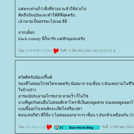
ต่พระท่านก็ว่าสิ่งที่ล่วงมาแล้วให้ล่วงไป
คิดถึงปัจจุบันและทำให้ดีที่สุดครับ
เอ๋ กลายเป็นธรรมะไปเฉย อิอิ
จากบล็อก
black comedy นี่ก็น่ารัก แต่หักมุมน่ะครับ
ดย:
มาช้ายังดีกว่าไม่มา
วันที่: 12 มีนาคม 2564 เวลา:21:51:51 น.
สวัสดีครับน้องปริ๊นซ์
ของพี่ไม่ค่อยโกรธใครเลยครับ น้อยมาก จนเพื่อน ๆ มันเคยถามในชีวิต
จบ้างป่าว
อารมณ์ประมาณโกรธง่าย หายเร็ว ก็ไม่ใช่
บางทีพูดกับคนอื่นไม่ค่อยดีเท่าไหร่ พี่เป็นคนพูดตรง จนเผลอพูดออกไป 
บบนี้ออกไป คนฟังจะเสียใจหรือเปล่า
ตอนเล่นกีฬา พี่ก็นิ่ง ๆ ไม่ค่อยออกอาการ เพื่อน ๆ มันกลัวเหมือนกัน 55
ดย:
The Kop Civil
วันที่: 12 มีนาคม 2564