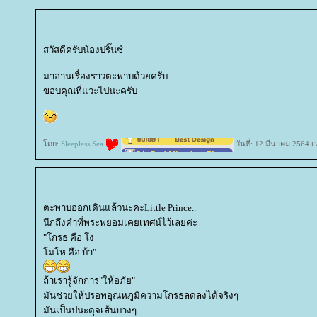
สวัสดีครับน้องปริ๊นซ์
มาอ่านเรื่องราวตะพาบด้วยครับ
ขอบคุณที่แวะไปนะครับ
ดย:
Sleepless Sea
วันที่: 12 มีนาคม 2564 
ตะพาบออกเดินแล้วนะคะLittle Prince..
นึกถึงคำที่พระพยอมเคยเทศน์ไว้เลยค่ะ
"โกรธ คือ โง่
มโห คือ บ้า"
ถ้าเรารู้จักการ"ให้อภัย"
มันช่วยให้ปรอทอุณหภูมิความโกรธลดลงได้จริงๆ
มันเป็นปนะดุจเส้นบางๆ