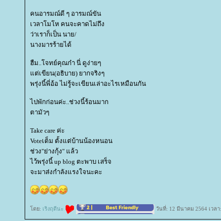
คนอารมณ์ดี ๆ อารมณ์ขัน
เวลาโมโห คนจะคาดไม่ถึง
ว่าเราก็เป็น นาย/
นางมารร้ายได้
ฮืม..โจทย์คุณก๋า นี่ ดูง่ายๆ
ต่เขียน(อธิบาย) ยากจริงๆ
พรุ่งนี้พี่อ้อ ไม่รู้จะเขียนเล่าอะไรเหมือนกัน
ไปพักก่อนค่ะ..ช่วงนี้ร้อนมาก
ตามัวๆ
Take care ค่ะ
Voteเต็ม ตั้งแต่บ้านน้องหนอน
ช่วง"ย่างกุ้ง" แล้ว
ไว้พรุ่งนี้ up blog ตะพาบ เสร็จ
จะมาส่งกำลังแรงใจนะคะ
ดย:
เริงฤดีนะ
วันที่: 12 มีนาคม 2564 เวลา