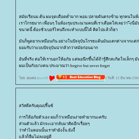
สมัยเรียนม.ต้น ผมจุดเดือดต่ำมาก พอม.ปลายดันตรงข้าม ทุกคนในห้องรู
เราโกรธมาก เพื่อนๆ ในห้องรุมประณามคนที่เราเดือดใส่เลยว่า -ึงนี่
ขนาดนี้ ต้องชั่วเบอร์ไหนถึงจะทำแบบนี้ได้ คิดไปแล้วก็ฮา
มันก็พูดยากเหมือนกัน อย่างในปัจจุบันโกรธแค้นมันแตกต่างจากแต่ก่อ
อมรับว่าแบบปัจจุบันน่ากลัวกว่าสมัยก่อนมาก
อันที่จริง ต่อให้เราบอกให้อภัย แต่พอนึกขึ้นได้ถ้ารู้สึกสะกิดใจเล็กๆ ม
ผมเป็นกับบางคน ประมาณว่า forgive but never forget
ดย: คุณต่อ (
toor36
) วันที่: 12 มีนาคม 25
สวัสดีครับคุณปริ๊นซ์
การให้อภัยตัวเอง ผมก็ว่าเหมือนง่ายทำยากนะครับ
ส่วนตัวแล้ว มักจะเอากลับมาคิดอีกเรื่อยๆ
ว่าทำไมตอนนั้นเราทำยังงั้น ยังงี้
ล้วก็ลืมไม่ลงอยู่ดี