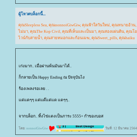
ผู้โหวตบล็อกนี้...
คุณSleepless Sea
,
คุณnonnoiGiwGiw
,
คุณฟ้าใสวันใหม่
,
คุณทนายอ้วน
ไม่มา
,
คุณThe Kop Civil
,
คุณที่เห็นและเป็นมา
,
คุณสองแผ่นดิน
,
คุณโอ
ไวน์กับสายน้ำ
,
คุณสายหมอกและก้อนเมฆ
,
คุณSweet_pills
,
คุณhaiku
เก่งมาก.. เมื่อผ่านพ้นมันมาได้..
ก็กลายเป็น Happy Ending ณ ปัจจุบันไง
ร้องเพลงรอเลย . .
ด่แดๆๆ แด่แด๊แด่แด แดๆๆ..
จากบล็อก.. ทิ้งไข่แดงเป็นภาระ 5555+ กำของบอส
ดย:
nonnoiGiwGiw
วันที่: 12 มีนาคม 256