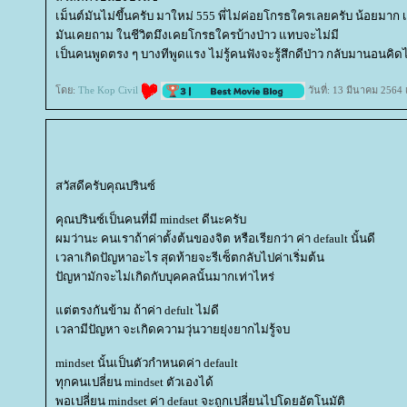
เม็นต์มันไม่ขึ้นครับ มาใหม่ 555 พี่ไม่ค่อยโกรธใครเลยครับ น้อยมาก เ
มันเคยถาม ในชีวิตมึงเคยโกรธใครบ้างป่าว แทบจะไม่มี
เป็นคนพูดตรง ๆ บางทีพูดแรง ไม่รู้คนฟังจะรู้สึกดีป่าว กลับมานอนค
ดย:
The Kop Civil
วันที่: 13 มีนาคม 2564
สวัสดีครับคุณปรินซ์
คุณปรินซ์เป็นคนที่มี mindset ดีนะครับ
ผมว่านะ คนเราถ้าค่าตั้งต้นของจิต หรือเรียกว่า ค่า default นั้นดี
เวลาเกิดปัญหาอะไร สุดท้ายจะรีเซ็ตกลับไปค่าเริ่มต้น
ปัญหามักจะไม่เกิดกับบุคคลนั้นมากเท่าไหร่
ต่ตรงกันข้าม ถ้าค่า defult ไม่ดี
เวลามีปัญหา จะเกิดความวุ่นวายยุ่งยากไม่รู้จบ
mindset นั้นเป็นตัวกำหนดค่า default
ทุกคนเปลี่ยน mindset ตัวเองได้
พอเปลี่ยน mindset ค่า defaut จะถูกเปลี่ยนไปโดยอัตโนมัติ