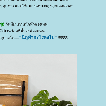
นๆ คุยงาน และใช้สมองแทบจะสูงสุดตลอดเวลา
พุธ
วันที่ฝนตกหนักทั่วกรุงเทพ
มถึงบ้านก่อนที่น้ำจะท่วมถนน
"นี่กุทำอะไรลงไป"
สดุกองโต.....
55555