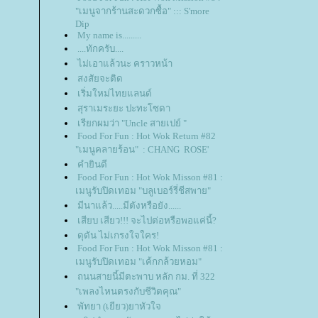
"เมนูจากร้านสะดวกซื้อ" ::: S'more
Dip
My name is.........
....ทักครับ....
ไม่เอาแล้วนะ คราวหน้า
สงสัยจะติด
เริ่มใหม่ไทยแลนด์
สุราเมระยะ ปะทะโซดา
เรียกผมว่า "Uncle สายเปย์ "
Food For Fun : Hot Wok Return #82
"เมนูคลายร้อน" : CHANG ROSE'
คำยินดี
Food For Fun : Hot Wok Misson #81 :
เมนูรับปิดเทอม "บลูเบอร์รี่ชีสพาย"
มีนาแล้ว.....มีตังหรือยัง......
เสียบ เสียว!!! จะไปต่อหรือพอแค่นี้?
ดุดัน ไม่เกรงใจใคร!
Food For Fun : Hot Wok Misson #81 :
เมนูรับปิดเทอม "เค้กกล้วยหอม"
ถนนสายนี้มีตะพาบ หลัก กม. ที่ 322
"เพลงไหนตรงกับชีวิตคุณ"
พัทยา (เยียว)ยาหัวใจ