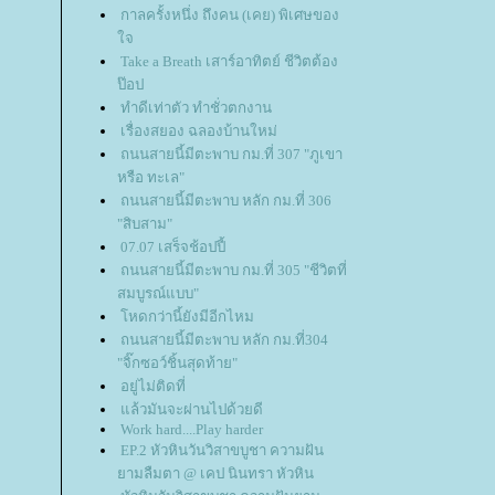
กาลครั้งหนึ่ง ถึงคน (เคย) พิเศษของ
จ
Take a Breath เสาร์อาทิตย์ ชีวิตต้อง
ป๊อป
ทำดีเท่าตัว ทำชั่วตกงาน
เรื่องสยอง ฉลองบ้านใหม่
ถนนสายนี้มีตะพาบ กม.ที่ 307 "ภูเขา
หรือ ทะเล"
ถนนสายนี้มีตะพาบ หลัก กม.ที่ 306
"สิบสาม"
07.07 เสร็จช้อปปี้
ถนนสายนี้มีตะพาบ กม.ที่ 305 "ชีวิตที่
สมบูรณ์แบบ"
หดกว่านี้ยังมีอีกไหม
ถนนสายนี้มีตะพาบ หลัก กม.ที่304
"จิ๊กซอว์ชิ้นสุดท้าย"
อยู่ไม่ติดที่
ล้วมันจะผ่านไปด้วยดี
Work hard....Play harder
EP.2 หัวหินวันวิสาขบูชา ความฝัน
ามลืมตา @ เคป นินทรา หัวหิน