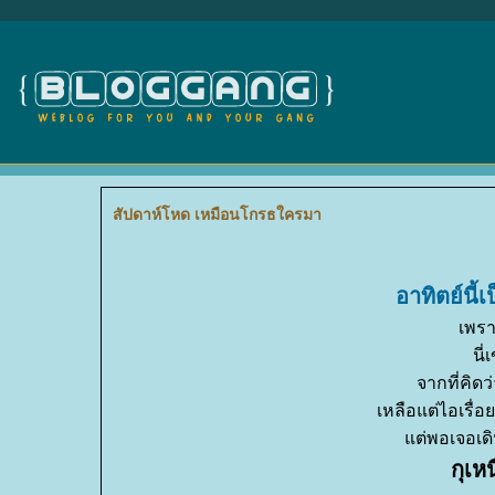
สัปดาห์โหด เหมือนโกรธใครมา
อาทิตย์นี้
เพรา
นี่
จากที่คิดว
เหลือแต่ไอเรื่อ
ต่พอเจอเดิน
กุเห