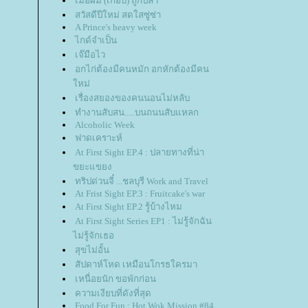
เมื่อผม (เกือบ) ถูกปล้ำ
สวัสดีปีใหม่ สดใสซู่ซ่า
A Prince's heavy week
ไกด์จำเป็น
เจ๊มือไว
อกไก่ต้องมีคนหมัก อกหักต้องมีคน
หม่
เรื่องสยองของคนนอนไม่หลับ
ทำงานสับสน.....บนถนนสับแหลก
Alcoholic Week
ฟาดเคราะห์
At First Sight EP.4 : ปลายทางที่น่า
ขยะแขยง
ทริปด่วนจี๋ ...ชลบุรี Work and Travel
At Frist Sight EP.3 : Fruitcake's war
At First Sight EP.2 รู้บ้างไหม
At First Sight Series EP1 : ไม่รู้จักฉัน
ไม่รู้จักเธอ
สุขไม่อั้น
สัปดาห์โหด เหมือนโกรธใครมา
เหนื่อยนัก ขอพักก่อน
ความเงียบที่ดังที่สุด
Food For Fun : Hot Wok Mission #84