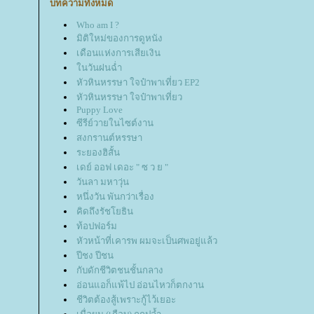
บทความทั้งหมด
Who am I ?
มิติใหม่ของการดูหนัง
เดือนแห่งการเสียเงิน
นวันฝนฉ่ำ
หัวหินหรรษา ใจป๋าพาเที่ยว EP2
หัวหินหรรษา ใจป๋าพาเที่ยว
Puppy Love
ซีรีย์วายในไซต์งาน
สงกรานต์หรรษา
ระยองฮิสั้น
เดย์ ออฟ เดอะ " ซ ว ย "
วันลา มหาวุ่น
หนึ่งวัน พันกว่าเรื่อง
คิดถึงรัชโยธิน
ท้อปฟอร์ม
หัวหน้าที่เคารพ ผมจะเป็นศพอยู่แล้ว
ปีชง ปีชน
กับดักชีวิตชนชั้นกลาง
อ่อนแอก็แพ้ไป อ่อนไหวก็ตกงาน
ชีวิตต้องสู้เพราะกู้ไว้เยอะ