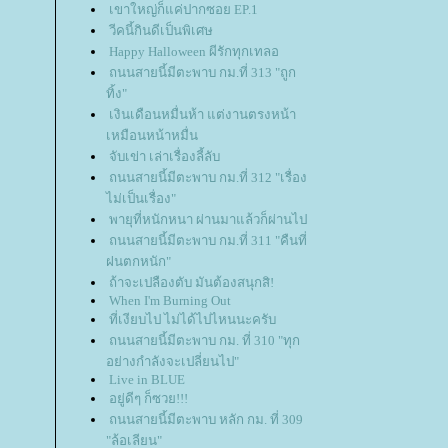
เขาใหญ่ก็แค่ปากซอย EP.1
วีคนี้กินดีเป็นพิเศษ
Happy Halloween ผีรักทุกเทลอ
ถนนสายนี้มีตะพาบ กม.ที่ 313 "ถูก
ทิ้ง"
เงินเดือนหมื่นห้า แต่งานตรงหน้า
เหมือนหน้าหมื่น
จับเข่า เล่าเรื่องลี้ลับ
ถนนสายนี้มีตะพาบ กม.ที่ 312 "เรื่อง
ไม่เป็นเรื่อง"
พายุที่หนักหนา ผ่านมาแล้วก็ผ่านไป
ถนนสายนี้มีตะพาบ กม.ที่ 311 "คืนที่
ฝนตกหนัก"
ถ้าจะเปลืองตับ มันต้องสนุกสิ!
When I'm Burning Out
ที่เงียบไป ไม่ได้ไปไหนนะครับ
ถนนสายนี้มีตะพาบ กม. ที่ 310 "ทุก
อย่างกำลังจะเปลี่ยนไป"
Live in BLUE
อยู่ดีๆ ก็ซวย!!!
ถนนสายนี้มีตะพาบ หลัก กม. ที่ 309
"ล้อเลียน"