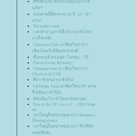
ทริปทำงาน ขับรถนานจนไม่น่าให้
อภัย!!!
ถนนสายนี้มีตะพาบ กม.ที่ 321 "ตา
สว่าง"
The perfect man
เวลาทำงานเราก็ตั้งใจ เวลารักใคร
เราก็รักจริง
Christmas Time @เชียงใหม่ EP.3
เชียงใหม่ใกล้ชิดธรรมชาติ
ขึ้นรถเมล์ ฮาเลลูย่า ในรอบ.....7ปี
Cheers for my Birthday!
Christmas time @ เชียงใหม่ EP.2
Check-in @ CNX
ศีล 5 รักษา(ยาก) ซักบ้าง
Christmas Time @เชียงใหม่ EP1 ด่วน
จี๋ หนีหมา ท้าโค้ง
นี่มันปีอะไร? ทำไมสะบักสะบอม
Year of the { P r i n c e } ::: 2022 Wrap
up
เขาใหญ่ก็แค่ปากซอย EP.3 Romance
Dinning plance
เขาใหญ่ก็แค่ปากซอย EP.2 รีวิวที่พัก
บบเรียลๆ