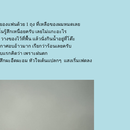
อ มีของแฟนด้วย 1 ถุง ที่เหลือของผมหมดเล
นรู้สึกเหนื่อยครับ เลยไม่แกะอะไร
างของไว้ที่พื้น แล้วนั่งกินน้ำอยู่ที่โต๊ะ
ึกอากาศอบอ้าวมาก เรียกว่าร้อนเลยครับ
บแรกคิดว่า เพราะฝนตก
สึกผะอืดผะอม หัวใจเต้นแปลกๆ แสงเริ่มเฟดลง