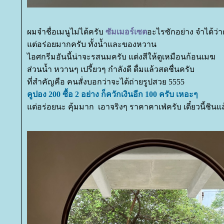
ผมจำชื่อเมนูไม่ได้ครับ
ซัมเมอร์เซต
อะไรซักอย่าง จำได้ว่าต
ต่อร่อยมากครับ ทั้งน้ำและของหวาน
ไอศกรีมอันนี้น่าจะรสนมครับ แต่งสีให้ดูเหมือนก้อนเมฆ
ส่วนน้ำ หวานๆ เปรี้ยวๆ กำลังดี ดื่มแล้วสดชื่นครับ
ที่สำคัญคือ คนสั่งบอกว่าจะได้ถ่ายรูปสวย 5555
คูปอง 200 ซื้อ 2 อย่าง ก็ควักเงินอีก 100 ครับ เหอะๆ
ต่อร่อยนะ คุ้มมาก เอาจริงๆ ราคาคาเฟ่ครับ เดี๋ยวนี้ชินแล