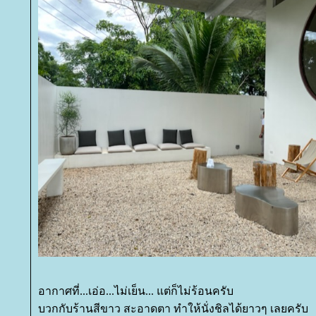
อากาศที่...เอ่อ...ไม่เย็น... แต่ก็ไม่ร้อนครับ
บวกกับร้านสีขาว สะอาดตา ทำให้นั่งชิลได้ยาวๆ เลยครับ