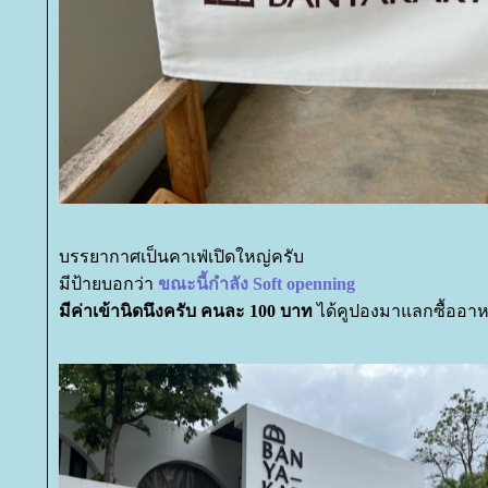
บรรยากาศเป็นคาเฟ่เปิดใหญ่ครับ
มีป้ายบอกว่า
ขณะนี้กำลัง Soft openning
มีค่าเข้านิดนึงครับ คนละ 100 บาท
ได้คูปองมาแลกซื้ออาหา