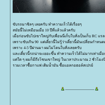
ขับรถมาชิลๆ เลยครับ ทำความเร็วได้เรื่อยๆ
สมัยนี้ไม่เหมือนเมื่อ 10 ปีที่แล้วแล้วครับ
เมื่อก่อนขับไปเขาใหญ่กับเพื่อนนี่เก็บใบสั่งเป็นเก็บ RC แรล
เพราะขับเกิน 90 แต่เดี๋ยวนี้ไม่รู้ว่าเดี๋ยวนี้มันเปลี่ยนกำ
เพราะ 4-5 ปีผ่านมา ผมไม่โดนใบสั่งเลยครับ
ละเดี๋ยวนี้รถน่าจะเยอะขึ้น ทำความเร็วได้ไม่มากเท่าเมื่
ต่ใด ๆ ผมก็มีถึงโซนเขาใหญ่ ในเวลาประมาณ 2 ชั่วโมงน
รวมเวลาซื้อกาแฟ เติมน้ำมัน ซื้อแอลกอฮอล์สเปรย์
-------------------------------