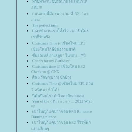
ทริปทำงาน ขับรถนานจนไม่น่าให้
อภัย!!!
ถนนสายนี้มีตะพาบ กม.ที่ 321 "ตา
สว่าง"
The perfect man
เวลาทำงานเราก็ตั้งใจ เวลารักใคร
เราก็รักจริง
Christmas Time @เชียงใหม่ EP.3
เชียงใหม่ใกล้ชิดธรรมชาติ
ขึ้นรถเมล์ ฮาเลลูย่า ในรอบ.....7ปี
Cheers for my Birthday!
Christmas time @ เชียงใหม่ EP.2
Check-in @ CNX
ศีล 5 รักษา(ยาก) ซักบ้าง
Christmas Time @เชียงใหม่ EP1 ด่วน
จี๋ หนีหมา ท้าโค้ง
นี่มันปีอะไร? ทำไมสะบักสะบอม
Year of the { P r i n c e } ::: 2022 Wrap
up
เขาใหญ่ก็แค่ปากซอย EP.3 Romance
Dinning plance
เขาใหญ่ก็แค่ปากซอย EP.2 รีวิวที่พัก
บบเรียลๆ