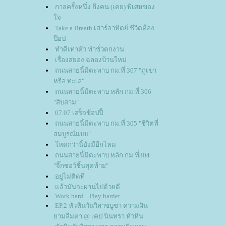
กาลครั้งหนึ่ง ถึงคน (เคย) พิเศษของ
จ
Take a Breath เสาร์อาทิตย์ ชีวิตต้อง
ป๊อป
ทำดีเท่าตัว ทำชั่วตกงาน
เรื่องสยอง ฉลองบ้านใหม่
ถนนสายนี้มีตะพาบ กม.ที่ 307 "ภูเขา
หรือ ทะเล"
ถนนสายนี้มีตะพาบ หลัก กม.ที่ 306
"สิบสาม"
07.07 เสร็จช้อปปี้
ถนนสายนี้มีตะพาบ กม.ที่ 305 "ชีวิตที่
สมบูรณ์แบบ"
หดกว่านี้ยังมีอีกไหม
ถนนสายนี้มีตะพาบ หลัก กม.ที่304
"จิ๊กซอว์ชิ้นสุดท้าย"
อยู่ไม่ติดที่
ล้วมันจะผ่านไปด้วยดี
Work hard....Play harder
EP.2 หัวหินวันวิสาขบูชา ความฝัน
ามลืมตา @ เคป นินทรา หัวหิน