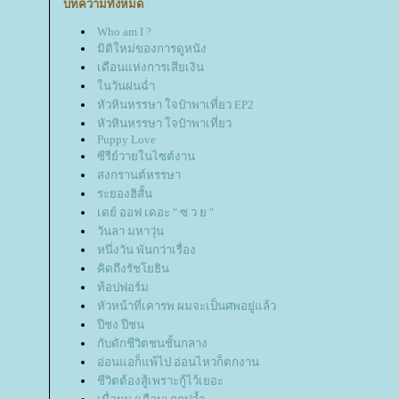
บทความทั้งหมด
Who am I ?
มิติใหม่ของการดูหนัง
เดือนแห่งการเสียเงิน
นวันฝนฉ่ำ
หัวหินหรรษา ใจป๋าพาเที่ยว EP2
หัวหินหรรษา ใจป๋าพาเที่ยว
Puppy Love
ซีรีย์วายในไซต์งาน
สงกรานต์หรรษา
ระยองฮิสั้น
เดย์ ออฟ เดอะ " ซ ว ย "
วันลา มหาวุ่น
หนึ่งวัน พันกว่าเรื่อง
คิดถึงรัชโยธิน
ท้อปฟอร์ม
หัวหน้าที่เคารพ ผมจะเป็นศพอยู่แล้ว
ปีชง ปีชน
กับดักชีวิตชนชั้นกลาง
อ่อนแอก็แพ้ไป อ่อนไหวก็ตกงาน
ชีวิตต้องสู้เพราะกู้ไว้เยอะ