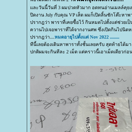
ละวันนี้วันที่ 3 ผมปวดหัวมาก อดทนอ่านเมลล์คุ
ปิดงาน July กับคุณ VP เส็ด ผมก็เปิดลิ้นชักโต๊ะหา
ปรากฎว่า พาราที่เคยซื้อไว้ กินหมดไปตั้งแต่ช่วยเป็
ควานไปเจอพาราที่ได้จากงานศพ ซึ่งเปิดกินไปนิดห
ปรากฎว่า....
หมดอายุไปตั้งแต่ Nov 2022 ........
ทีนี้เลยต้องเดินหาพาราทั้งชั้นเลยครับ สุดท้ายได้มา 
ปกติผมจะกินทีละ 2 เม็ด แต่คราวนี้เอาเม็ดเดียวก่อ