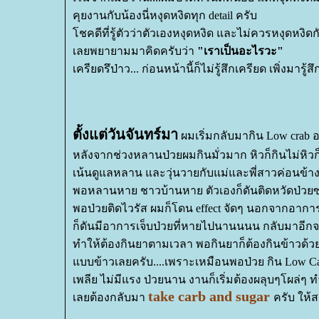
คุยงานกับน้องนี่หงุดหงิดทุก detail ครับ
ชคดีที่รู้ตัวว่าตัวเองหงุดหงิด และไม่ควรหงุดหงิดกับ
เลยพยายามมาคิดครับว่า
"เราเป็นอะไรวะ"
เครียดรึป่าว... ก่อนหน้านี้ก็ไม่รู้สึกเครียด เพิ่งมารู้
ตั้งแต่วันจันทร์มา
ผมเริ่มกลับมากิน Low crab อย
หลังจากช่วงหลานป่วยผมกินมั่วมาก หิวก็กินไม่หิวก็
เน้นดูแลหลาน และวุ่นวายกับแม่และพี่สาวค่อนข้
พอหลานหาย ชาวบ้านหาย ตัวเองก็ดันติดหวัดป่วย
พอป่วยติดไวรัส ผมก็โดน effect จัดๆ นอกจากอากา
ก็ดันมีอาการเจ็บป่วยที่หายไปนานนนน กลับมาอีก
ทำให้ต้องกินยาตามเวลา พอกินยาก็ต้องกินข้าวด้
บบข้าวเลยครับ....เพราะเหมือนพอป่วย กิน Low Ca
เพลีย ไม่มีแรง ป่วยนาน งานก็เริ่มต้องผลุบๆโผล่ๆ
take carb and sugar
เลยต้องกลับมา
ครับ ให้ส