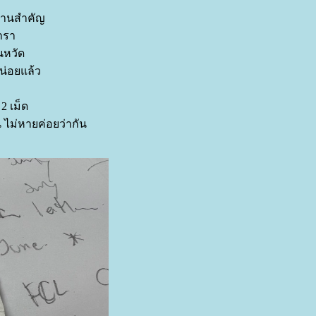
ยงานสำคัญ
พารา
นหวัด
น่อยแล้ว
2 เม็ด
น ไม่หายค่อยว่ากัน