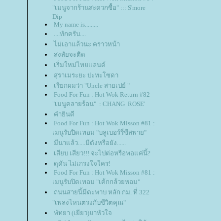
"เมนูจากร้านสะดวกซื้อ" ::: S'more
Dip
My name is.........
....ทักครับ....
ไม่เอาแล้วนะ คราวหน้า
สงสัยจะติด
เริ่มใหม่ไทยแลนด์
สุราเมระยะ ปะทะโซดา
เรียกผมว่า "Uncle สายเปย์ "
Food For Fun : Hot Wok Return #82
"เมนูคลายร้อน" : CHANG ROSE'
คำยินดี
Food For Fun : Hot Wok Misson #81 :
เมนูรับปิดเทอม "บลูเบอร์รี่ชีสพาย"
มีนาแล้ว.....มีตังหรือยัง......
เสียบ เสียว!!! จะไปต่อหรือพอแค่นี้?
ดุดัน ไม่เกรงใจใคร!
Food For Fun : Hot Wok Misson #81 :
เมนูรับปิดเทอม "เค้กกล้วยหอม"
ถนนสายนี้มีตะพาบ หลัก กม. ที่ 322
"เพลงไหนตรงกับชีวิตคุณ"
พัทยา (เยียว)ยาหัวใจ