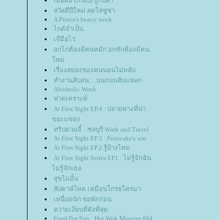
เมื่อผม (เกือบ) ถูกปล้ำ
สวัสดีปีใหม่ สดใสซู่ซ่า
A Prince's heavy week
ไกด์จำเป็น
เจ๊มือไว
อกไก่ต้องมีคนหมัก อกหักต้องมีคน
หม่
เรื่องสยองของคนนอนไม่หลับ
ทำงานสับสน.....บนถนนสับแหลก
Alcoholic Week
ฟาดเคราะห์
At First Sight EP.4 : ปลายทางที่น่า
ขยะแขยง
ทริปด่วนจี๋ ...ชลบุรี Work and Travel
At Frist Sight EP.3 : Fruitcake's war
At First Sight EP.2 รู้บ้างไหม
At First Sight Series EP1 : ไม่รู้จักฉัน
ไม่รู้จักเธอ
สุขไม่อั้น
สัปดาห์โหด เหมือนโกรธใครมา
เหนื่อยนัก ขอพักก่อน
ความเงียบที่ดังที่สุด
Food For Fun : Hot Wok Mission #84