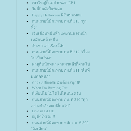
เขาใหญ่ก็แค่ปากซอย EP.1
วีคนี้กินดีเป็นพิเศษ
Happy Halloween ผีรักทุกเทลอ
ถนนสายนี้มีตะพาบ กม.ที่ 313 "ถูก
ทิ้ง"
เงินเดือนหมื่นห้า แต่งานตรงหน้า
เหมือนหน้าหมื่น
จับเข่า เล่าเรื่องลี้ลับ
ถนนสายนี้มีตะพาบ กม.ที่ 312 "เรื่อง
ไม่เป็นเรื่อง"
พายุที่หนักหนา ผ่านมาแล้วก็ผ่านไป
ถนนสายนี้มีตะพาบ กม.ที่ 311 "คืนที่
ฝนตกหนัก"
ถ้าจะเปลืองตับ มันต้องสนุกสิ!
When I'm Burning Out
ที่เงียบไป ไม่ได้ไปไหนนะครับ
ถนนสายนี้มีตะพาบ กม. ที่ 310 "ทุก
อย่างกำลังจะเปลี่ยนไป"
Live in BLUE
อยู่ดีๆ ก็ซวย!!!
ถนนสายนี้มีตะพาบ หลัก กม. ที่ 309
"ล้อเลียน"