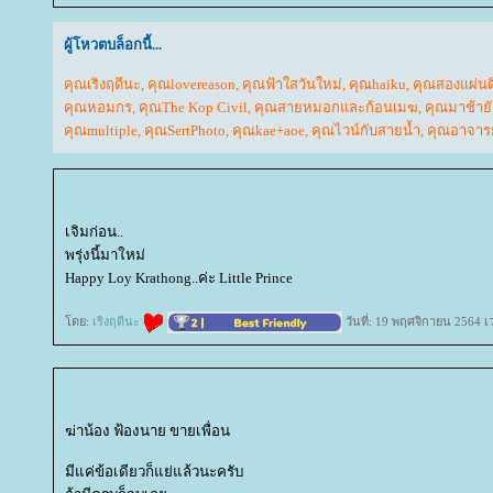
ผู้โหวตบล็อกนี้...
คุณเริงฤดีนะ
,
คุณlovereason
,
คุณฟ้าใสวันใหม่
,
คุณhaiku
,
คุณสองแผ่นด
คุณหอมกร
,
คุณThe Kop Civil
,
คุณสายหมอกและก้อนเมฆ
,
คุณมาช้ายั
คุณmultiple
,
คุณSertPhoto
,
คุณkae+aoe
,
คุณไวน์กับสายน้ำ
,
คุณอาจารย
เจิมก่อน..
พรุ่งนี้มาใหม่
Happy Loy Krathong..ค่ะ Little Prince
ดย:
เริงฤดีนะ
วันที่: 19 พฤศจิกายน 2564 เ
ฆ่าน้อง ฟ้องนาย ขายเพื่อน
มีแค่ข้อเดียวก็แย่แล้วนะครับ