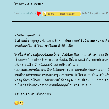
หวดหมวด ตะพาบ ฯ
ดย:
อาจารย์สุวิมล
วันที่: 22 พฤศจิกายน 25
สวัสดีค่า คุณปรินซ์
ไปอ่านบล็อกมูฟทูเฮฟเว่นมาแล้วค่า ไม่กล้าเมนต์ชื่ออังกฤษเลยค่ะกล
งงหน่อยๆ ไม่เข้าใจมากๆ งือออ ปกติไม่เป็น
นเรื่องรุ้งต้องอยู่แบบปลอมเป็นชายไปก่อน มีแต่คุณภพรู้เพราะ 55 คิด
เรื่องแพทย์แผนไทยรักษาแต่ละครั้งต้องมีทั้งนวดแล้วก็จ่ายยาประกอ
จริงๆ ค่ะ แล้วก็ต้องนัดต่อเนื่องด้วยถึงจะดีเนาะ
นุ่นก็ชอบแต่ถ้าต้องนวดด้วยนี่เจ็บมาก ชอบแต่นวดมือ ข้อแขนคลายเส้
งานบ้าง แล้วชอบแบกของหนักๆ สะพายกระเป๋าโดเรมอน มันจะเป็นเรื
หลังๆ ต้องพักบ้างค่ะ แต่นวดช่วยได้จริงๆ ค่ะ ชอบ นี่เลยเป็นแรงบันดาลใ
จะไปเรื่องร้านอาหารบ้าง อ่านบล็อกคุณไวน์ชักจะอินค่ะ 55
ขอบคุณคุณปรินซ์มากๆ ค่า