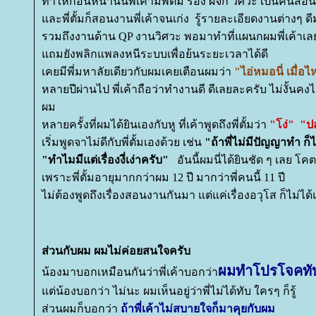
ทำให้ก่อนหน้านั้นพี่เค้ามีพี่ตั้ม รอง ผจก วิศวะ เป็นคนส
ละพี่ตั้มก็สอนงานพี่เค้าจนเก่ง รู้รายละเอียดงานต่างๆ ด
รวมถึงงานด้าน QP งานวิศวะ พอมาทำที่แผนกผมพี่เค้าเ
ถมยังพลิกแพลงหนีระบบเพื่อย้นระยะเวลาได้ดี
เคยมีพี่มหาลัยเดียวกับผมเคยเตือนผมว่า
"ไอ่หมอนี่ เมื่อไ
หลายปีผ่านไป พี่เค้าถือว่าทำงานดี ดีเลยละครับ ไม่งั้นคงไ
ผม
หลายครั้งที่ผมได้ยินเองกับหู ที่เค้าพูดถึงพี่ตั้มว่า
"โง่"
"ป
เริ่มพูดจาไม่ดีกับพี่ตั้มเองด้วย เช่น
"ถ้าพี่ไม่มีปัญญาทำ 
"ทำไมมีแต่เรื่องงี่เง่าครับ"
อันนี้ผมนี่ได้ยินชัด ๆ เลย 
เพราะพี่ตั้มอายุมากกว่าผม 12 ปี มากว่าพี่คนนี้ 11 ปี
ไม่ต้องพูดถึงเรื่องสอนงานกันมา แต่แค่เรื่องอวุโส ก็ไม่ได
ส่วนกับผม ผมไม่ค่อยสนใจครับ
ผมทำโปรโจคทับ
น้องมาบอกเหมือนกันว่าพี่เค้าบอกว่า
ต่น้องบอกว่า ไม่นะ ผมเห็นอยู่ว่าพี่ไม่ได้ทับ ใครๆ ก็รู้
ส่วนผมก็บอกว่า
ถ้าพี่เค้าไม่สบายใจก็มาคุยกับผม