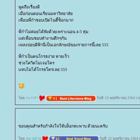
พูดถึงเรื่องผี
เมื่อก่อนตอนเรียนมหาวิทยาลั
เพื่อนพี่ก๋าชอบเปิดไนตี้ช็อกมาก
พี่ก๋าไม่ค่อยได้ฟังด้วยเพราะนอน 4-5 ทุ่ม
ต่เพื่อนชอบทำงานดึกๆกัน
เพลงปอบผีฟ้านี่เป็นเอกลักษณ์ของรายการนี้เลย 555
พี่ก๋าเป็นคนโกรธง่าย หายเร็ว
ช่วงโควิดไม่เจอใคร
ทบไม่ได้โกรธใครเลย 555
ดย:
กะว่าก๋า
วันที่: 22 พฤศจิกายน 2564 เว
ขอบคุณสำหรับกำลังใจให้บล็อกตะพาบ ด้วยนะครับ
ดย:
ทนายอ้วน
วันที่: 22 พฤศจิกายน 2564 