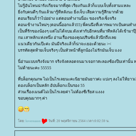
ไม่รู้อันไหนน่ารังเกียจมากที่สุด เรียงกันแล้วก็แบบเจ็บทั้งสามแหละ
ิ่งกับคนดีๆ กันแล้วมารู้ทีหลังนะ ยิ่งเจ็บ เสียความรู้สึกมากด้ว
ตอนเรียนก็ว่าไปอย่าง แต่ตอนทำงานนี่อะ ของจริงเซ็งจริง
ตอนเข้างานใหม่ๆ (ตอนนี้ออกแล้ว55) พี่คนนึงที่เคารพมากเป้นคนทำง
เป็นที่รักของน้องๆ แต่ไม่ได้จบม.ดังเท่ากับอีกคนที่มาทีหลังได้เข้ามาป
กม.เสาหลักแห่งหนึ่ง อ่านเรื่องของคุณปรินซ์แล้วนึกถึงเล
นวเดียวกันเป๊ะค่ะ มันมีจริงแล้วก็น่าจะเยอะด้วยนะ ><
บรรทัดสุดท้ายเจ็บจริงๆ เป็นหัวหน้าที่ลูกน้องไม่รักมันเจ็บ แงง
นี่อ่านแบบจริงจังมาก จริงจังตลอดจนมาเจอกาสะลองซ้องปีบเท่านั้น ห
ไม่ด้ายนะคะ 55555
ที่บล็อกคุณภพ ไม่เป็นไรเลยนะคะนิยายมันยาวค่ะ แบ่งๆ ลงไม่ให้ยาวเกิ
ดองบล็อกเป็นหลัก อัปบล็อกเเป็นรอง 55
ส่วนเรื่องเมนต์ไม่เป็นไรเลยค่า ไม่ต้องซีเรียส แงงง
ขอบคุณมากๆ ค่า
ดย:
lovereason
วันที่: 20 พฤศจิกายน 2564 เวลา:0:02:59 น.