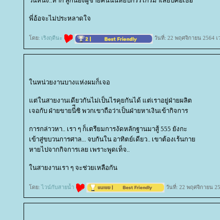
วันหนึ่ง..หาก ลูกน้องผู้ชายคนนั้นหยิบกรรไกรมาเสียบคอเธอ
พี่อ้อจะไม่ประหลาดใจ
ดย:
เริงฤดีนะ
วันที่: 22 พฤศจิกายน 2564 เ
นหน่วยงานบางแห่งผมก็เจอ
ต่ในสายงานเดียวกันไม่เป็นไรคุยกันได้ แต่เราอยู่ฝ่ายผลิต
เจอกับ ฝ่ายขายนี่ีซิ พวกเขาถือว่าเป็นฝ่ายหาเงินเข้ากิจการ
การกล่าวหา.. เรา ๆ ก็เตรียมการงัดหลักฐานมาสู้ 555 ยังกะ
เข้าสู่ขบวนการศาล... จบกันใน อาทิตย์เดียว.. เขาต้องเร้นกา
หายไปจากกิจการเลย เพราะพูดเท็จ..
นสายงานเรา ๆ จะช่วยเหลือกัน
ดย:
ไวน์กับสายน้ำ
วันที่: 22 พฤศจิกายน 2