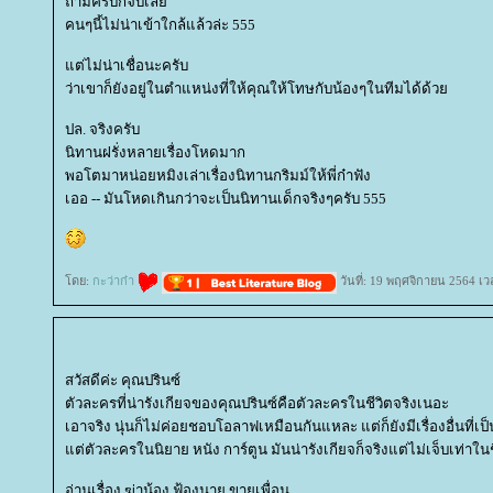
ถ้ามีครบก็จบเล
คนๆนี้ไม่น่าเข้าใกล้แล้วล่ะ 555
ต่ไม่น่าเชื่อนะครับ
ว่าเขาก็ยังอยู่ในตำแหน่งที่ให้คุณให้โทษกับน้องๆในทีมได้ด้ว
ปล. จริงครับ
นิทานฝรั่งหลายเรื่องโหดมาก
พอโตมาหน่อยหมิงเล่าเรื่องนิทานกริมม์ให้พี่ก๋าฟัง
เออ -- มันโหดเกินกว่าจะเป็นนิทานเด็กจริงๆครับ 555
ดย:
กะว่าก๋า
วันที่: 19 พฤศจิกายน 2564 เว
สวัสดีค่ะ คุณปรินซ์
ตัวละครที่น่ารังเกียจของคุณปรินซ์คือตัวละครในชีวิตจริงเนอะ
เอาจริง นุ่นก็ไม่ค่อยชอบโอลาฟเหมือนกันแหละ แต่ก็ยังมีเรื่องอื่นที่เ
ต่ตัวละครในนิยาย หนัง การ์ตูน มันน่ารังเกียจก็จริงแต่ไม่เจ็บเท่าใน
อ่านเรื่อง ฆ่าน้อง ฟ้องนาย ขายเพื่อน