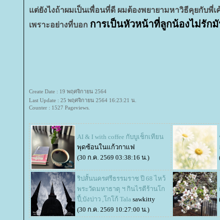
ต่ยังไงถ้าผมเป็นเพื่อนที่ดี ผมต้องพยายามหาวิธีคุยกับพี่เ
การเป็นหัวหน้าที่ลูกน้องไม่รักม
เพราะอย่างที่บอก
Create Date : 19 พฤศจิกายน 2564
Last Update : 25 พฤศจิกายน 2564 16:23:21 น.
Counter : 1527 Pageviews.
AI & I with coffee กับบูเช็กเทียน
พุดซ้อนในแก้วกาแฟ
(30 ก.ค. 2569 03:38:16 น.)
ริปสั้นนครศรีธรรมราช ปี 68 ไหว้
พระวัดมหาธาตุ ฯ กินไรตีร้านโก
ปี้,บังบ่าว ,โกโก้ Tala
sawkitty
(30 ก.ค. 2569 10:27:00 น.)