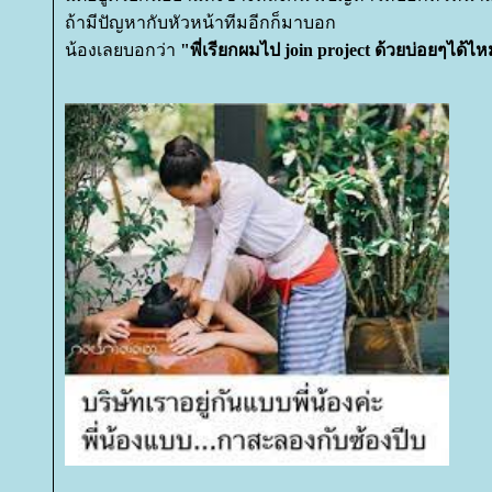
ถ้ามีปัญหากับหัวหน้าทีมอีกก็มาบอก
น้องเลยบอกว่า
"พี่เรียกผมไป join project ด้วยบ่อยๆได้ไ