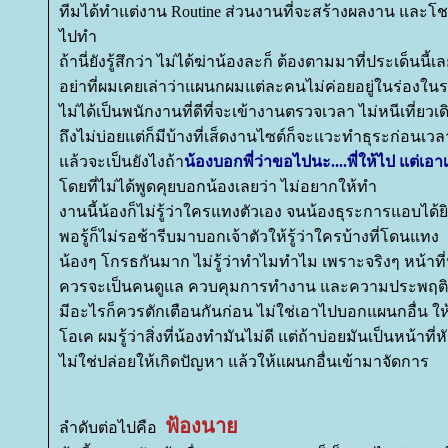
ทีมได้ทำแต่งาน Routine ส่วนงานที่จะสร้างผลงาน และโ
ไปทำ
ถ้านี่ยังรู้สึกว่า ไม่ได้ฆ่าน้องละก็ ต้องตามมาที่ประเด็นนี้เ
อย่าที่ผมเคยเล่าว่าแผนกผมแต่ละคนไม่ค่อยอยู่ในร่องในร
ไม่ได้เป็นพนักงานที่ดีที่จะเข้างานตรวจเวลา ไม่หนีเที่ยวเด
ถึงไม่บ่อยแต่ก็มีบ้างที่เส็ดงานไซต์ก็จะแวะทำธุระก่อนเว
ล้วจะเป็นยังไงถ้า
น้องบอกพี่ว่าขอไปนะ....พี่ให้ไป แต่เอา
ดยที่ไม่ได้พูดคุยบอกน้องเลยว่า ไม่อยากให้ทำ
งานนี้น้องก็ไม่รู้ว่าใครแทงตัวเอง จนน้องธุระการแอบได้ย
พอรู้ก็ไม่รอช้ารีบมาบอกเจ้าตัวให้รู้ว่าใครบ้างที่โดนแทง
น้องๆ โกรธกันมาก ไม่รู้ว่าทำไมทำไม เพราะจริงๆ หน้าที่
ควรจะเป็นคนดูแล ควบคุมการทำงาน และความประพฤติ
มีอะไรก็ควรตักเตือนกันก่อน ไม่ใช่เอาไปบอกแผนกอื่น
อเค ผมรู้ว่าสิ่งที่น้องทำมันไม่ดี แต่ถ้าบ่อยมันเป็นหน้าที่
ไม่ใช่ปล่อยให้เกิดปัญหา แล้วให้แผนกอื่นเข้ามาจัดการ
ฟ้องนา
ลำดับต่อไปคือ