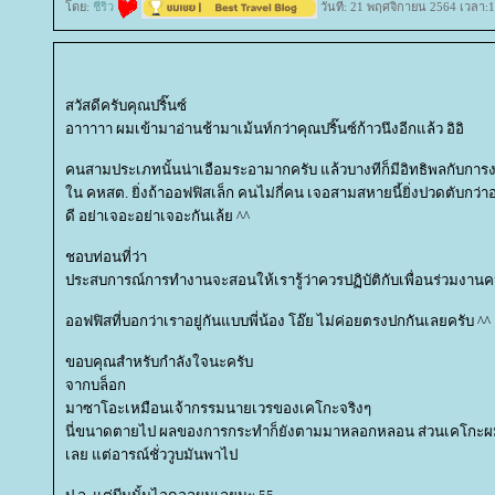
ดย:
ชีริว
วันที่: 21 พฤศจิกายน 2564 เวลา:1
สวัสดีครับคุณปริ๊นซ์
อาาาาา ผมเข้ามาอ่านช้ามาเม้นท์กว่าคุณปริ๊นซ์ก้าวนึงอีกแล้ว อิอิ
คนสามประเภทนั้นน่าเอือมระอามากครับ แล้วบางทีก็มีอิทธิพลกับก
น คหสต. ยิ่งถ้าออฟฟิสเล็ก คนไม่กี่คน เจอสามสหายนี้ยิ่งปวดตับกว่า
ดี อย่าเจอะอย่าเจอะกันเล้ย ^^
ชอบท่อนที่ว่า
ประสบการณ์การทำงานจะสอนให้เรารู้ว่าควรปฏิบัติกับเพื่อนร่วมงา
ออฟฟิสที่บอกว่าเราอยู่กันแบบพี่น้อง โอ๊ย ไม่ค่อยตรงปกกันเลยครับ ^^
ขอบคุณสำหรับกำลังใจนะครับ
จากบล็อก
มาซาโอะเหมือนเจ้ากรรมนายเวรของเคโกะจริงๆ
นี่ขนาดตายไป ผลของการกระทำก็ยังตามมาหลอกหลอน ส่วนเคโกะผมเสี
เลย แต่อารณ์ชั่ววูบมันพาไป