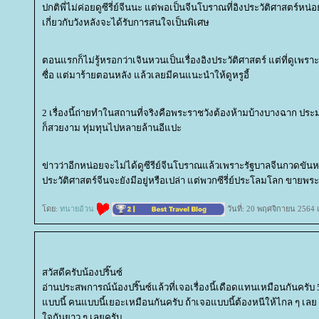
ปกติพี่ไม่ค่อยดูซีรี่ย์จีนนะ แต่พอเป็นจีนโบราณที่อิงประวัติศาสตร์หน่อ
เกี่ยวกับวังหลังจะได้รับการสนใจเป็นพิเศษ
ตอนแรกก็ไม่รู้หรอกว่าเจินหวนเป็นเรื่องอิงประวัติศาสตร์ แต่ที่ดูเพรา
ซื่อ แต่มาร้ายตอนหลัง แล้วเลยมีคนแนะนำให้ดูหรูอี้
2 เรื่องนี้ถ่ายทำในสถานที่จริงคือพระราชวังต้องห้ามบ้างบางฉาก ประ
ก็สวยงาม ทุ่มทุนไปหลายล้านอีแปะ
ข่าวว่าอีกหน่อยจะไม่ได้ดูซีรีย์จีนโบราณแล้วเพราะรัฐบาลจีนกวดขันหนัก 
ประวัติศาสตร์จีนจะยังมีอยู่หรือเปล่า แต่พวกซีรี่ย์ประโลมโลก ขาย
ดย:
ทนายอ้วน
วันที่: 20 พฤศจิกายน 2564 
สวัสดีครับน้องปริ๊นซ์
อ่านประสพการณ์น้องปริ๊นซ์แล้วที่เจอเรื่องนี้เดือดแทนเหมือนกันครับ
บบนี้ คนแบบนี้เยอะเหมือนกันครับ ถ้าเจอแบบนี้ต้องหนีให้ไกล ๆ เลย ถ้
จกันยาว ๆ เลยครับ