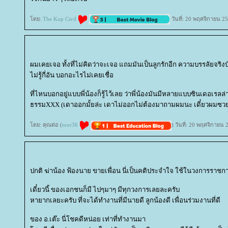
ดย:
The Kop Civil
วันที่: 20 พฤศจิกายน 2
ผมเคยเจอ ทั้งที่ไม่คิดว่าจะเจอ แถมมันเป็นลูกรักอีก ความบรรลัยจริ
ไม่รู้กี่อัน บอกอะไรไม่เคยเชื่อ
ที่ไหนบอกอยู่แบบพี่น้องก็รู้ไว้เลย ว่าพี่น้องมันมีหลายแบบซินเดอเร
ธรรมXXX (เดาออกมั้ยล่ะ เดาไม่ออกไม่ต้องมาถามผมนะ เดี๋ยวผมซว
ดย: คุณต่อ (
toor36
) วันที่: 20 พฤศจิกายน
ปกติ ฆ่าน้อง ฟ้องนาย ขายเพื่อน นี่เป็นคติประจำใจ ใช้ในวงการราชก
เดี๋ยวนี้ ของเอกชนก็มี ไปๆมาๆ มีทุกวงการเลยละครับ
หายากเลยะครับ ที่จะได้ทำงานที่มีนายดี ลูกน้องดี เพื่อนร่วมงานที่ดี
ของ อ.เต๊ะ นี่โชคดีหน่อย เท่าที่ทำงานมา