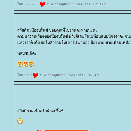
ดย:
lovereason
วันที่: 22 พฤศจิกายน 2564 เวลา:22:21:11 น.
สวัสดีค่ะน้องปริ๊นซ์ ขอบคุณที่ไปอ่านตะพาบนะคะ
ตามมาอ่านเรื่องของน้องปริ๊นซ์ พี่กิ่งก็เคยโดนเพื่อนแบบนี้จริงๆค่ะ จนเ
ล้ว เราก็ได้แต่อโหสิกรรมให้เค้าไป ฆ่าน้อง ฟ้องนาย ขายเพื่อนเหมือ
หลับฝันดีค่ะ
ดย:
กิ่งฟ้า
วันที่: 22 พฤศจิกายน 2564 เวลา:23:35:54 น.
สวัสดียามเช้าครับน้องปริ๊นซ์