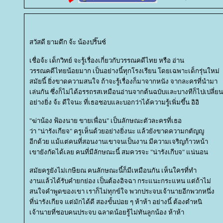
สวัสดี ยามดึก จ้ะ น้องปริ๊นซ์
เชื่อจ้ะ เด็กวิทย์ จะรู้เรื่องเกี่ยวกับวรรณคดีไทย หรือ อ่าน
วรรณคดีไทยน้อยมาก เป็นอย่างนี้ทุกโรงเรียน โดยเฉพาะเด็กรุ่นใหม่
สมัยนี้ ยิ่งขาดความสนใจ ถ้าจะรู้เรื่องก็มาจากหนัง จากละครที่นำมา
เล่นกัน ซึ่งก็ไม่ได้อรรถรสเหมือนอ่านจากต้นฉบับและบางทีก็ไปเปลี่ยนเร
อย่างยิ่ง จ้ะ ดีใจนะ ที่เธอชอบและบอกว่าได้ความรู้เพิ่มขึ้น อิอิ
"ฆ่าน้อง ฟ้องนาย ขายเพื่อน" เป็นลักษณะตัวละครที่เธอ
ว่า "น่ารังเกียจ" ครูเห็นด้วยอย่างยิ่งนะ แล้วยังขาดความกตัญญู
อีกด้วย แม้แต่คนที่สอนงานเขาจนเป็นงาน มีความเจริญก้าวหน้า
เขายังกัดได้เลย คนที่มีลักษณะนี้ สมควรจะ "น่ารังเกีบจ" แน่นอน
สมัยครูยังไม่เกษียณ คนลักษณะนี้ก็มีเหมือนกัน เห็นใครที่ทำ
งานแล้วได้รับคำยกย่อง เป็นต้องอิจฉา กระแนะกระแหน แต่ถ้าไม่
สนใจคำพูดของเขา เราก็ไม่ทุกข์ใจ พวกประจบเจ้านายอีกพวกหนึ่ง
ที่น่ารังเกียจ แต่มักได้ดี สองขั้นบ่อย ๆ ห้าห้า อย่างนี้ ต้องตำหนิ
เจ้านายที่ชอบคนประจบ ฉลาดน้อยรู้ไม่ทันลูกน้อง ห้าห้า