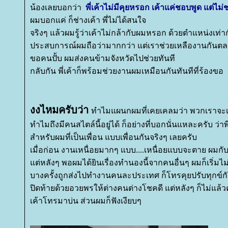
น้องเลยบอกว่า
พี่เค้าไม่มีคุยหรอก เค้าแค่ชอบพูด แต่ไม่
ผมบอกแค่ ก็ช่างเค้า พี่ไม่ได้สนใจ
จริงๆ แล้วผมรู้ว่าเค้าไม่กล้ากับผมหรอก ด้วยตำแหน่งเท่า
ประสบการณ์ผมถือว่ามากกว่า แต่เราช่วยเหลืองานกันต
ขอคนปั้บ ผมส่งคนข้ามจังหวัดไปช่วยทันที
กลับกัน พี่เค้าก็พร้อมช่วยงานผมเหมือนกันทันทีที่ร้องขอ
งงไหมครับว่า
ทำไมแผนกผมที่เคยเคลมว่า พวกเราจะ
ทำไมถึงมีคนสไตล์นี้อยู่ได้ ก็อย่างที่บอกนั่นแหละครับ ว่า
สำหรับผมที่เป็นเพื่อน แบบเพื่อนกันจริงๆ เลยครับ
เมื่อก่อน งานเหนื่อยมากๆ แบบ....เหนื่อยแบบจะตาย ผมกับพี
ต่หลังๆ พอผมได้ยินเรื่องทำนองนี้จากคนอื่นๆ ผมก็เริ่ม
บางครั้งถูกส่งไปทำงานคนละประเทศ ก็โทรคุยปรับทุกข์ก
ปิดท้ายด้วยอวยพรให้ต่างคนต่างโชคดี แต่หลังๆ ก็ไม่แล้ว
เค้าโทรมาบ่น ส่วนผมก็ฟังเงียบๆ