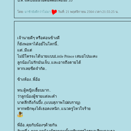
ป.ล. แต่บีนนั้นไอดอลผมเลยนะ 55
ดย:
มาช้ายังดีกว่าไม่มา
วันที่: 21 พฤศจิกายน 2564 เวลา:21:55:25 น.
เจ้านายดีๆ หรือค่อนข้างดี
ก็ยังพอหาได้อยํ่ในโลกนี้..
ต่..มีแต่
ไม่มีใครจะได้นายแบบLittle Prince เสมอไปนะคะ
ลูกน้องไม่รักมันเจ็บ..และอาจถึงตายได้
หากเลยขีดจำกัด..
ข้างห้อง..พี่อ้อ
หน.ผู้หญิงเฮี้ยบมาก..
ว่าลูกน้องผู้ชายแต่ละคำ
บาดลึกถึงก้นบึ้ง..(แบบสุภาพโปฝบราญ)
หากหยิกพุงได้เธอคงหนิก..แนวครูไหวใจร้า
พี่อ้อ..คุยกับน้องๆด้วยกัน