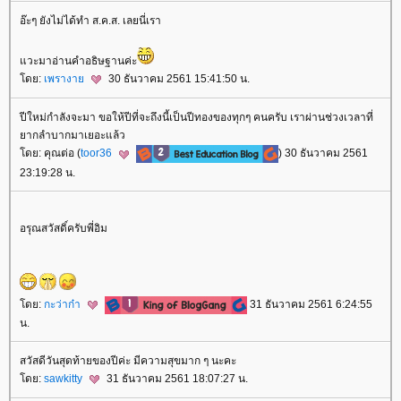
อ๊ะๆ ยังไม่ได้ทำ ส.ค.ส. เลยนี่เรา
วะมาอ่านคำอธิษฐานค่ะ
ดย:
เพรางา
30 ธันวาคม 2561 15:41:50 น.
ปีใหม่กำลังจะมา ขอให้ปีที่จะถึงนี้เป็นปีทองของทุกๆ คนครับ เราผ่านช่วงเวลาที่
ากลำบากมาเยอะแล้ว
ดย: คุณต่อ (
toor36
) 30 ธันวาคม 2561
23:19:28 น.
อรุณสวัสดิ์ครับพี่อิม
ดย:
กะว่าก๋า
31 ธันวาคม 2561 6:24:55
น.
สวัสดีวันสุดท้ายของปีค่ะ มีความสุขมาก ๆ นะคะ
ดย:
sawkitty
31 ธันวาคม 2561 18:07:27 น.