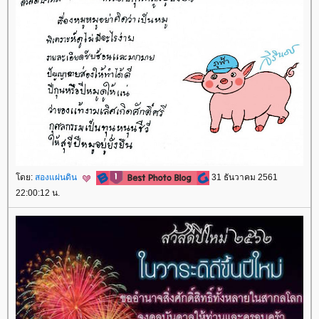
ดย:
สองแผ่นดิน
31 ธันวาคม 2561
22:00:12 น.