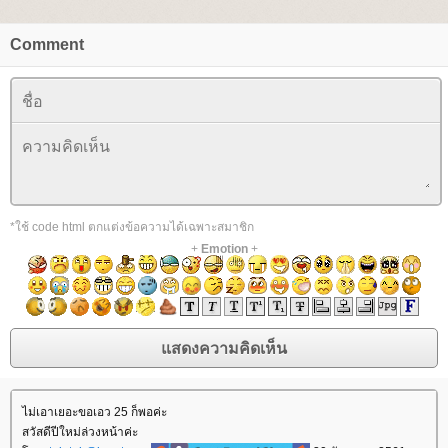
Comment
*ใช้ code html ตกแต่งข้อความได้เฉพาะสมาชิก
+
Emotion
+
ไม่เอาเยอะขอเอว 25 ก็พอค่ะ
สวัสดีปีใหม่ล่วงหน้าค่ะ