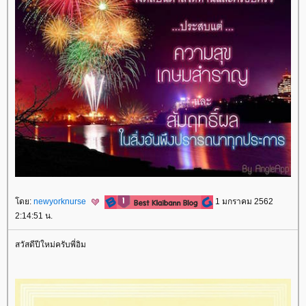
ดย:
newyorknurse
1 มกราคม 2562
2:14:51 น.
สวัสดีปีใหม่ครับพี่อิม