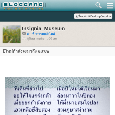
Insignia_Museum
ฝากข้อความหลังไมค์
ผู้ติดตามบล็อก : 66 คน
ปีใหม่กำลังจะมาถึง ๒๕๖๒