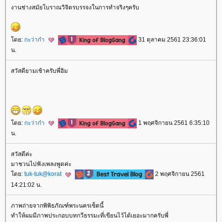
งานช่างสมัยโบราณวิจิตรบรรจงในการทำจริงๆครับ
ดย:
กะว่าก๋า
31 ตุลาคม 2561 23:36:01
น.
สวัสดียามเช้าครับพี่อิม
ดย:
กะว่าก๋า
1 พฤศจิกายน 2561 6:35:10
น.
สวัสดีค่ะ
มาชวนไปฟังเพลงพูดค่ะ
ดย:
tuk-tuk@korat
2 พฤศจิกายน 2561
14:21:02 น.
ภาพถ่ายจากพิพิธภัณฑ์พระนครเซ็ตนี้
ทำให้ผมมีภาพประกอบบทกวีธรรมะที่เขียนไว้ได้เยอะมากครับพี่