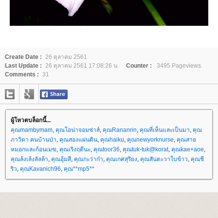
Create Date :
26 ตุลาคม 2561
Last Update :
26 ตุลาคม 2561 17:08:26 น.
Counter :
3495 Pageviews.
Comments :
31
ผู้โหวตบล็อกนี้...
คุณmambymam
,
คุณโอน่าจอมซ่าส์
,
คุณRananrin
,
คุณที่เห็นและเป็นมา
,
คุณ
ภาวิดา คนบ้านป่า
,
คุณสองแผ่นดิน
,
คุณhaiku
,
คุณnewyorknurse
,
คุณสา
หมอกและก้อนเมฆ
,
คุณเริงฤดีนะ
,
คุณtoor36
,
คุณtuk-tuk@korat
,
คุณkae+aoe
,
คุณล้งเล้งลัลล้า
,
คุณอุ้มสี
,
คุณกะว่าก๋า
,
คุณเกศสุริยง
,
คุณสันตะวาใบข้าว
,
คุณชี
ริว
,
คุณKavanich96
,
คุณ**mp5**