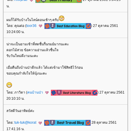
น.
ผมก็ได้รับบ้างในไลน์ตอนเช้าๆ ครับ
ดย: คุณต่อ (
toor36
) 27 ตุลาคม 2561
10:24:00 น.
น่าจะเป็นยามเช้าที่สดชื่นรื่นรมย์มากนะคะ
ดอกไม้สวย ข้อความอ่านแล้วชื่นใจ
รับวันใหม่ดีงามนะคะ
เมื่อคืนถึงบ้านป่าดึกแล้ว ได้แต่เข้ามาใช้สิทธิไว้ก่อน
ขอบคุณกำลังใจให้นุ้งนะคะ
ดย: ภาวิดา (
คนบ้านป่า
) 27 ตุลาคม 2561
20:10:10 น.
สวัสดีวันอาทิตย์ค่ะ
ดย:
tuk-tuk@korat
28 ตุลาคม 2561
17:41:16 น.