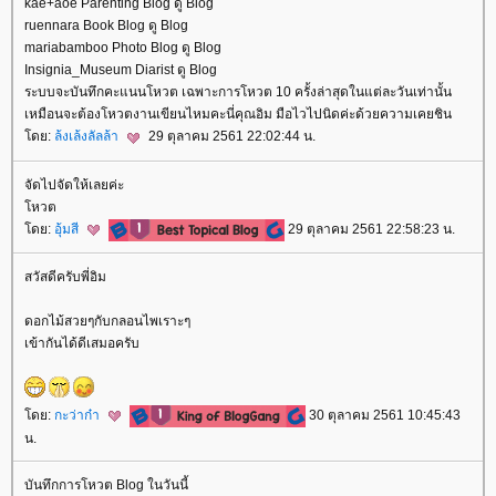
kae+aoe Parenting Blog ดู Blog
ruennara Book Blog ดู Blog
mariabamboo Photo Blog ดู Blog
Insignia_Museum Diarist ดู Blog
ระบบจะบันทึกคะแนนโหวต เฉพาะการโหวต 10 ครั้งล่าสุดในแต่ละวันเท่านั้น
เหมือนจะต้องโหวตงานเขียนไหมคะนี่คุณอิม มือไวไปนิดค่ะด้วยความเคยชิน
ดย:
ล้งเล้งลัลล้า
29 ตุลาคม 2561 22:02:44 น.
จัดไปจัดให้เลยค่ะ
หวต
ดย:
อุ้มสี
29 ตุลาคม 2561 22:58:23 น.
สวัสดีครับพี่อิม
ดอกไม้สวยๆกับกลอนไพเราะๆ
เข้ากันได้ดีเสมอครับ
ดย:
กะว่าก๋า
30 ตุลาคม 2561 10:45:43
น.
บันทึกการโหวต Blog ในวันนี้