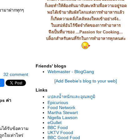
ก็เลยทำให้ต้องหันมาจับตะหลิวเพื่อความอยู่รอด
กเอามาฝากทุกๆ
พอได้เข้ามาสัมผัสโลกแห่งการทำอาหารแล้ว
ก็เกิดความคลั่งไคล้หลงใหลเข้าอย่างจัง..
นเสน่ห์อันไร้ขีดจำกัดของการทำอาหาร
จึงเป็นที่มาของ ...Passion for Cooking...
บล็อกสำหรับคนที่รักในการทำอาหารทุกคนค่ะ
Friends' blogs
Webmaster - BlogGang
32 comment
[Add Beebie's blog to your web]
k
Links
ปลงน้ำหนักและอุณหภูมิ
ps ค่า
Epicurious
Food Network
Martha Stewart
Nigella Lawson
eGullet
BBC Food
นได้รับข้อความ
UKTV Foood
ูกใจเท่าไหร่
BBC Good Food