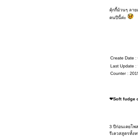
บางกรอบ
❤Pumpkin Custard - สังขยา
คุ้กกี้ม้วนๆ ล
ฟักทอง ส่งการบ้านพี่แอนน์
คนปีนี้ค่ะ
(clayann) ค่ะ
❤Hello Kitty Cookies - คุ้กกี้คิตตี้
❤Gummy Hearts & Sparkling
Cranberry-Pomegranate
❤Carrot Cupcakes - คัพเค้ก
ครอท
❤ Chrysanthemum Cake, a
Create Date :
tribute to my "mum" - มินิเค้กดอก
Last Update :
เบญจมาศ ด้วยรักและอาลัยแม่ค่ะ
Counter : 201
❤Coffee Crunch Cake - เค้ก
กาแฟและคอฟฟี่ครันช์ (ลงใหม่
เพราะเผลอกดลบบล็อกไปค่ะ -_-")
❤Chocolate Sandwich Cookies -
❤Soft fudge c
คุ้กกี้แซนด์วิชช็อคโกแลต
❤Toffee Strawberries - สตรอ
เบอร์รี่เคลือบทอฟฟี่
❤Sunflower Cake - เค้กชิฟฟ่อน
3 ปีก่อนเคยโพส
รูปดอกทานตะวัน
รีเควสสูตรทั้ง
❤Raisin Bread - ขนมปังลูกเกด