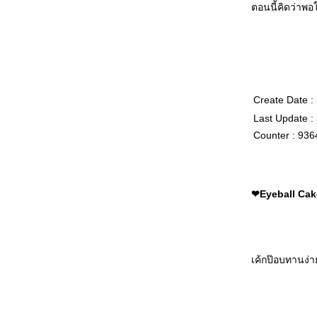
ตอนนี้คิดว่าพอ
❤Blueberry Cream Cake - เค้ก
นมสดบลูเบอร์รี่
❤Chocolate Cookies - คุ้กกี้ช็อค
กแลต
❤Blueberry Muffins - มัฟฟิ่นบลู
เบอร์รี่
Create Date :
❤Christmas Cupcakes - คัพเค้ก
Last Update :
คริสต์มาส
❤Stained Glass Cookies - คุ้กกี้
Counter : 936
กระจกสี
❤Tarte au Chocolat - ช็อคโกแลต
ทาร์ต
❤Eyeball Cake
❤Kolacky - คุ้กกี้ครีมชีสไส้แยม
❤Mummy Cupcakes - คัพเค้กหน้า
มัมมี่
❤Pecan Pie Bars - พีคานพายคุ้กกี้
บาร์
เค้กป๊อบทานง่
❤Frosted Lemon Cookies - คุ้
กกี้เลม่อน
❤Blackberry Cheesecake - ชีส