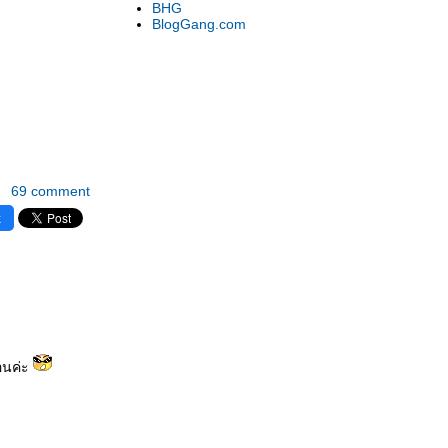
BHG
BlogGang.com
69 comment
k
อนค่ะ