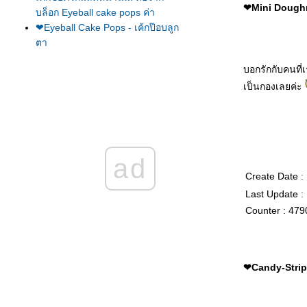
❤Mini Doughnu
บล็อก Eyeball cake pops ค่า
❤Eyeball Cake Pops - เค้กป๊อบลูก
ตา
❤Strawberry Cake with White
Chocolate Buttercream - เค้กสต
บอกรักกับคนที่
รอเบอร์รี่และไวท์ช็อคโกแลตบัต
เป็นกองเลยค่ะ
เตอร์ครีม
❤Witch's Fingers Cookies - คุ้กกี้
นิ้วมือแม่มด
❤Cheddar Goldfish Crackers -
ครกเกอร์เชดด้าร์ชีส
ad
❤Firework Cupcakes - คัพเค้ก
Create Date :
ดอกไม้ไฟ
Last Update :
❤Chicken Farm Special Project :
Queen of The Afternoon Tea
Counter : 479
หมายเลย 44 ~ Blueberry &
Lemon ค่า
❤Mini Pizza Buns - ขนมปังหน้า
พิซซ่า
❤Candy-Stripe 
❤Thin & Crispy Oatmeal Raisin
Cookies - คุ้กกี้ข้าวโอ๊ดลูกเกดสูตร