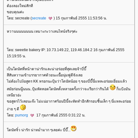
ต้องลองใหม่สักที
ขอบคุณค่ะ
ดย: secreate (
secreate
) 15 กุมภาพันธ์ 2555 11:53:56 น.
หวานนนนนนนน เหมาะกะวาเลนไทน์จริงๆค่ะ
ดย: sweetie bakery IP: 10.73.149.22, 119.46.184.2 16 กุมภาพันธ์ 2555
15:19:55 น.
เป็นโดนัทที่หน้าตาน่ารักและน่าอร่อยที่สุดเลยจ้าบี่บี๊
สีสันหวานเข้าบรรยากาศด้วยนะเนื้อนุ่มฟูดีจังเล
ไม่ต้องไปง้อสูตร KK หรอกนะปุ้มว่าโดนัทน้อย ๆ ของบี่บี๊นี่แหละอร่อยเยี่ยมแล้ว
สมัยก่อนนู๊นนน..ปุ้มหัดทอดโดนัทตั้งหลายครั้งกว่าจะเรียกว่ากินได้
ก็แป้งมัน
เหนียวอ่ะ
ขอสูตรไว้เลยนะจ๊ะ ไม่แน่อากาศร้อนปีนี้จะหัดทำอีกสักรอบชิ้นเล็ก ๆ นี่แหละอร่อ
ง่าย ๆ ดี
ดย:
pumorg
17 กุมภาพันธ์ 2555 0:31:22 น.
ดนัทจิ๋ว น่ารัก น่าหม่ำมาก ๆเลยค่ะ บี่บี๊...