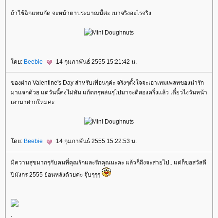
ถ้าใช้ฉีกแทนกัด จะหน้าตาประมาณนี้ค่ะ เบาจริงอะไรจริง
ดย:
Beebie
14 กุมภาพันธ์ 2555 15:21:42 น.
ของฝาก Valentine's Day สำหรับเพื่อนๆค่ะ จริงๆตั้งใจจะเอาเทมเพลทของน่ารัก
มาแจกด้วย แต่วันนี้คงไม่ทัน แก้ตกๆหล่นๆไปมาจะตีสองครึ่งแล้ว เดี๋ยวไงวันหน้า
เอามาฝากใหม่ค่ะ
ดย:
Beebie
14 กุมภาพันธ์ 2555 15:22:53 น.
มีความสุขมากๆกับคนที่คุณรักและรักคุณนะคะ แล้วก็ถึงจะสายไป.. แต่ก็ขอสวัสดี
ปีมังกร 2555 ย้อนหลังด้วยค่ะ จุ๊บๆๆๆ
.