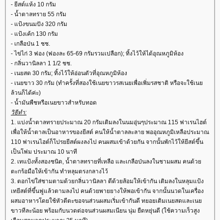
- ยีสต์แห้ง 10 กรัม
- น้ำตาลทราย 55 กรัม
- แป้งขนมปัง 320 กรัม
- แป้งเค้ก 130 กรัม
- เกลือป่น 1 ชช.
- ไข่ไก่ 3 ฟอง (ฟองละ 65-69 กรัมรวมเปลือก); ทิ้งไว้ให้ได้อุณหภูมิห้อง
- กลิ่นวานิลลา 1 1/2 ชช.
- เนยสด 30 กรัม; ทิ้งไว้ให้อ่อนตัวที่อุณหภูมิห้อง
- เนยขาว 30 กรัม (ทำครั้งที่สองใช้เนยขาวรสเนยเพื่อเพิ่มรสชาติ หรือจะใช้เน
ล้วนก็ได้ค่ะ)
- น้ำมันพืชหรือเนยขาวสำหรับทอด
วิธีทำ:
1. แบ่งน้ำตาลทรายประมาณ 20 กรัมเติมลงในนมอุ่นๆประมาณ 115 ฟาเรนไฮต์
เพื่อให้น้ำตาลเป็นอาหารของยีสต์ คนให้น้ำตาลละลาย พออุณหภูมิเหลือประมาณ
110 ฟาเรนไฮต์ก็โปรยยีสต์ผงลงไป คนผสมเข้าด้วยกัน จากนั้นพักไว้ให้ยีสต์ขึ้น
เป็นโฟม ประมาณ 10 นาที
2. เทแป้งทั้งสองชนิด, น้ำตาลทรายที่เหลือ และเกลือป่นลงในชามผสม คนด้ว
ตะกร้อมือให้เข้ากัน ทำหลุมตรงกลางไว้
3. ตอกไข่ใส่ชามตามด้วยกลิ่นวานิลลา ตีด้วยส้อมให้เข้ากัน เติมลงในหลุมแป้ง
เทยีสต์ที่ขึ้นฟูแล้วตามลงไป คนด้วยพายยางให้พอเข้ากัน จากนั้นนวดในเครื่อง
ผสมอาหารโดยใช้หัวตีตะขอจนส่วนผสมเริ่มเข้ากันดี ทยอยเติมเนยสดและเน
ขาวทีละน้อย พร้อมกับนวดต่อจนส่วนผสมเนียน นุ่ม ยืดหยุ่นดี (ใช้ความเร็วสูง