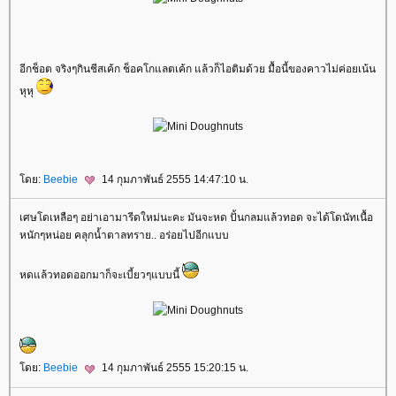
อีกช็อต จริงๆกินชีสเค้ก ช็อคโกแลตเค้ก แล้วก็ไอติมด้วย มื้อนี้ของคาวไม่ค่อยเน้น
หุหุ
ดย:
Beebie
14 กุมภาพันธ์ 2555 14:47:10 น.
เศษโดเหลือๆ อย่าเอามารีดใหม่นะคะ มันจะหด ปั้นกลมแล้วทอด จะได้โดนัทเนื้อ
หนักๆหน่อย คลุกน้ำตาลทราย.. อร่อยไปอีกแบบ
หดแล้วทอดออกมาก็จะเบี้ยวๆแบบนี้
ดย:
Beebie
14 กุมภาพันธ์ 2555 15:20:15 น.