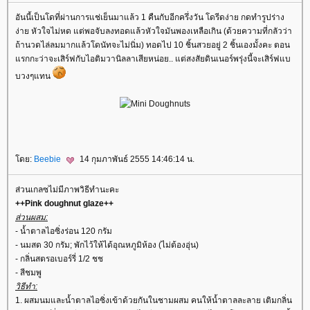
อันนี้เป็นโดที่ผ่านการแช่เย็นมาแล้ว 1 คืนกับอีกครึ่งวัน โดรีดง่าย กดทำรูปร่าง
ง่าย หัวใจไม่หด แต่พอจับลงทอดแล้วหัวใจมันพองเหลือเกิน (ด้วยความที่กลัวว่า
ถ้านวดไล่ลมมากแล้วโดนัทจะไม่นิ่ม) ทอดไป 10 ชิ้นสวยอยู่ 2 ชิ้นเองมั้งคะ ตอน
รกกะว่าจะเสิร์ฟกับไอติมวานิลลาเสียหน่อย.. แต่สงสัยดินเนอร์พรุ่งนี้จะเสิร์ฟแบ
บวงๆแทน
ดย:
Beebie
14 กุมภาพันธ์ 2555 14:46:14 น.
ส่วนเกลซไม่มีภาพวิธีทำนะคะ
++Pink doughnut glaze++
ส่วนผสม:
- น้ำตาลไอซิ่งร่อน 120 กรัม
- นมสด 30 กรัม; พักไว้ให้ได้อุณหภูมิห้อง (ไม่ต้องอุ่น)
- กลิ่นสตรอเบอร์รี่ 1/2 ชช
- สีชมพู
วิธีทำ:
1. ผสมนมและน้ำตาลไอซิ่งเข้าด้วยกันในชามผสม คนให้น้ำตาลละลาย เติมกลิ่น