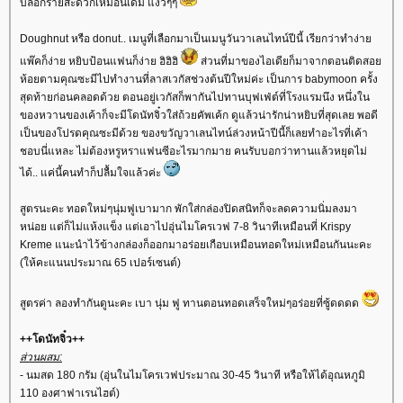
บล็อกรายสะดวกเหมือนเดิม แง้วๆๆ
Doughnut หรือ donut.. เมนูที่เลือกมาเป็นเมนูวันวาเลนไทน์ปีนี้ เรียกว่าทำง่า
พ๊คก็ง่าย หยิบป้อนแฟนก็ง่าย ฮิฮิฮิ
ส่วนที่มาของไอเดียก็มาจากตอนติดสอ
ห้อยตามคุณซะมีไปทำงานที่ลาสเวกัสช่วงต้นปีใหม่ค่ะ เป็นการ babymoon ครั้ง
สุดท้ายก่อนคลอดด้วย ตอนอยู่เวกัสก็พากันไปทานบุฟเฟ่ต์ที่โรงแรมนึง หนึ่งใน
ของหวานของเค้าก็จะมีโดนัทจิ๋วใส่ถ้วยคัพเค้ก ดูแล้วน่ารักน่าหยิบที่สุดเลย พอดี
เป็นของโปรดคุณซะมีด้วย ของขวัญวาเลนไทน์ล่วงหน้าปีนี้ก็เลยทำอะไรที่เค้า
ชอบนี่แหละ ไม่ต้องหรูหราแฟนซีอะไรมากมาย คนรับบอกว่าทานแล้วหยุดไม่
ได้.. แค่นี้คนทำก็ปลื้มใจแล้วค่ะ
สูตรนะคะ ทอดใหม่ๆนุ่มฟูเบามาก พักใส่กล่องปิดสนิทก็จะลดความนิ่มลงมา
หน่อย แต่ก็ไม่แห้งแข็ง แต่เอาไปอุ่นไมโครเวฟ 7-8 วินาทีเหมือนที่ Krispy
Kreme แนะนำไว้ข้างกล่องก็ออกมาอร่อยเกือบเหมือนทอดใหม่เหมือนกันนะคะ
(ให้คะแนนประมาณ 65 เปอร์เซนต์)
สูตรค่า ลองทำกันดูนะคะ เบา นุ่ม ฟู ทานตอนทอดเสร็จใหม่ๆอร่อยที่ซู้ดดดด
++โดนัทจิ๋ว++
ส่วนผสม:
- นมสด 180 กรัม (อุ่นในไมโครเวฟประมาณ 30-45 วินาที หรือให้ได้อุณหภูมิ
110 องศาฟาเรนไฮต์)