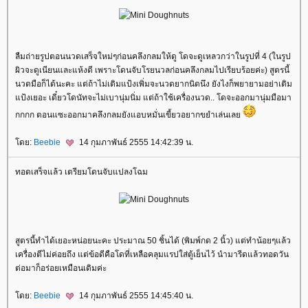
ลืมถ่ายรูปตอนนวดเสร็จใหม่ๆก่อนคลึงกลมให้ดู โดจะดูเหลวกว่าในรูปที่ 4 (ในรูป
ผิวจะดูเนียนและแห้งดี เพราะโดนจับโรยนวลก่อนคลึงกลมไปเรียบร้อยค่ะ) สูตรนี้
นวดมือก็ได้นะคะ แต่ถ้าไม่เติมแป้งเพิ่มจะนวดยากนิดนึง ยังไงก็พยายามอย่าเติม
ป้งเยอะ เดี๋ยวโดนัทจะไม่เบานุ่มนิ่ม แต่ถ้าใช้เครื่องนวด.. โดจะออกมานุ่มมือมา
กกกก ตอนแซะออกมาคลึงกลมยังแอบหมั่นเขี้ยวอยากขยำเล่นเล
ดย:
Beebie
14 กุมภาพันธ์ 2555 14:42:39 น.
ทอดเสร็จแล้ว เตรียมโดนจับแปลงโฉม
สูตรนี้ทำได้เยอะหน่อยนะคะ ประมาณ 50 ชิ้นได้ (พิมพ์กด 2 นิ้ว) แต่ทำน้อยๆแล้ว
เครื่องตีไม่ค่อยถึง แต่ข้อดีคือโดที่เหลือคลุมแรปใส่ตู้เย็นไว้ นำมารีดแล้วทอดวัน
ต่อมาก็อร่อยเหมือนเดิมค่ะ
ดย:
Beebie
14 กุมภาพันธ์ 2555 14:45:40 น.