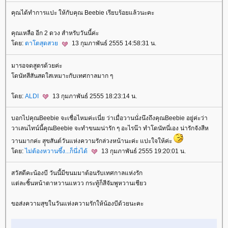
คุณได้ทำการแปะ ให้กับคุณ Beebie เรียบร้อยแล้วนะคะ
คุณเหลือ อีก 2 ดวง สำหรับวันนี้ค่ะ
ดย:
ตาโตสุดสว
13 กุมภาพันธ์ 2555 14:58:31 น.
มารอจดสูตรด้วยค่ะ
ดนัทสีสันสดใสเหมาะกับเทศกาลมาก ๆ
ดย:
ALDI
13 กุมภาพันธ์ 2555 18:23:14 น.
บอกไปคุณBeebie จะเชื่อไหมค่ะเนี่ย ว่าเมื่อวานนั่งนึงถึงคุณBeebie อยู่ค่ะว่า
วาเลนไทน์นี้คุณBeebie จะทำขนมน่ารัก ๆ อะไรน๊า ทำโดนัทนี่เอง น่ารักจังสีห
วานมากค่ะ สุุขสันต์วันแห่งความรักล่วงหน้านะค่ะ แปะใจให้ค่ะ
ดย:
ไม่ต้องหวานซึ้ง...ก็นึ่งได้
13 กุมภาพันธ์ 2555 19:20:01 น.
สวัสดีคะน้องบี วันนี้มีขนมมาต้อนรับเทศกาลแห่งรัก
ต่ละชิ้นหน้าตาหวานแหวว กระทู้ก็สีจัมพูหวานเชียว
ขอส่งความสุขในวันแห่งความรักให้น้องบีด้วยนะคะ