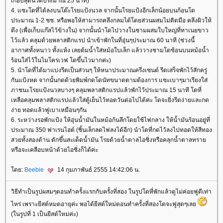
เกือบสุดนวดประมาณ 25 นาที)
4. แซะโดที่ได้ลงบนโต๊ะโรยแป้งนวล จากนั้นโรยแป้งอีกเล็กน้อยบนก้อนโด
ประมาณ 1-2 ชช. หรือพอให้สามารถคลึงกลมได้โดยส่วนผสมไม่ติดมือ คลึงผิวให้
ตึง (เพื่อเก็บแก๊สไว้ข้างใน) จากนั้นนำโดไปวางในชามผสมใบใหญ่ที่ทาเนยขาว
ไว้แล้ว คลุมด้วยพลาสติกแรป นำเข้าพักในที่อุ่นๆประมาณ 60 นาที (ช่วงนี้
อากาศทั้งหนาว ทั้งแห้ง เลยต้มน้ำใส่หม้อใบเล็ก แล้ววางชามโดซ้อนบนหม้อน้ำ
ร้อนใส่ไว้ในไมโครเวฟ โดขึ้นไวมากค่ะ)
5. นำโดที่ได้มาแบ่งรีดเป็นส่วนๆ ให้หนาประมาณครึ่งเซนต์ รีดเสร็จพักไว้สักครู่
กันแป้งหด จากนั้นกดด้วยพิมพ์กดโดนัทขนาดตามต้องการ แซะเบาๆมาเรียงใส่
ภาชนะโรยแป้งนวลบางๆ คลุมพลาสติกแรปแล้วพักไว้ประมาณ 15 นาที โดที่
เหลือคลุมพลาสติกแรปแล้วใส่ตู้เย็นไว้ทอดวันต่อไปได้ค่ะ โดจะยิ่งรีดง่ายและกด
ง่าย ทอดแล้วฟูเบาเหมือนๆกัน
6. ระหว่างรอพักแป้ง ให้อุ่นน้ำมันในหม้อก้นลึกโดยใช้ไฟกลาง ให้น้ำมันร้อนอยู่ที่
ประมาณ 350 ฟาเรนไฮต์ (ชิ้นเล็กลดไฟลงได้อีก) นำโดที่กดไว้ลงไปทอดให้สีทอง
สวยทั้งสองด้าน ตักขึ้นสะเด็ดน้ำมัน โรยด้วยน้ำตาลไอซิ่งหรือคลุกน้ำตาลทรา
หรือจะเคลือบหน้าด้วยไอซิ่งก็ได้ค่ะ
ดย:
Beebie
14 กุมภาพันธ์ 2555 14:42:06 น.
วิธีทำเป็นรูปผสมๆตอนทำครั้งแรกกับครั้งที่สอง ในรูปโดที่พักแล้วดูไม่ค่อยฟูดีเท่า
ไหร่ เพราะยีสต์หมดอายุค่ะ พอได้ยีสต์ใหม่ตอนทำครั้งที่สองโดจะฟูสุดๆเล
(ในรูปที่ 1 เป็นยีสต์ใหม่ค่ะ)