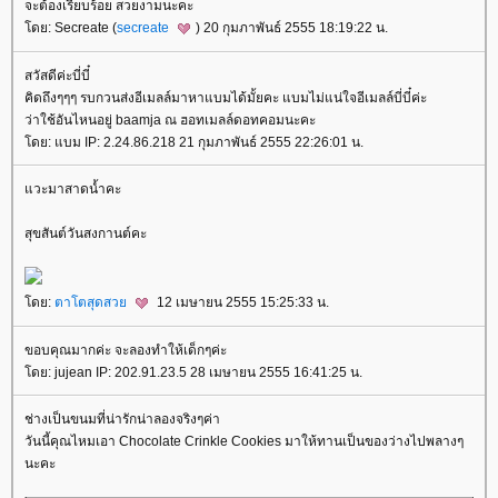
จะต้องเรียบร้อย สวยงามนะคะ
ดย: Secreate (
secreate
) 20 กุมภาพันธ์ 2555 18:19:22 น.
สวัสดีค่ะบี่บี๋
คิดถึงๆๆๆ รบกวนส่งอีเมลล์มาหาแบมได้มั้ยคะ แบมไม่แน่ใจอีเมลล์บี่บี๋ค่ะ
ว่าใช้อันไหนอยู่ baamja ณ ฮอทเมลล์ดอทคอมนะคะ
ดย: แบม IP: 2.24.86.218 21 กุมภาพันธ์ 2555 22:26:01 น.
วะมาสาดน้ำคะ
สุขสันต์วันสงกานต์คะ
ดย:
ตาโตสุดสว
12 เมษายน 2555 15:25:33 น.
ขอบคุณมากค่ะ จะลองทำให้เด็กๆค่ะ
ดย: jujean IP: 202.91.23.5 28 เมษายน 2555 16:41:25 น.
ช่างเป็นขนมที่น่ารักน่าลองจริงๆค่า
วันนี้คุณไหมเอา Chocolate Crinkle Cookies มาให้ทานเป็นของว่างไปพลางๆ
นะคะ