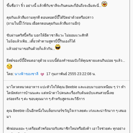
ขึ้นชื่อว่า จิ๋ว อย่างนี้ แล้วพี่กับชาลีจะกินคนละกี่อันถึงจะอิ่มล่ะนี่...
คุยกันแล้วลืมถามทุกที ตอนทอดบี่บี๊ได้ปิดฝาด้วยหรือปล่าว
(ถามในนี้ไว้ก่อน เผื่อตรตอนคุยกันแล้วลืมถามอีก)
ขับผ่านคริสปี้ครีม บอกให้อีตาชาลีแวะ ไม่ยอมแวะสักที
ไม่ง้อแล้วเฟ้ย...เดี๋ยวทำตามสูตรบี่บี๊กินเองก็ได้
ล้วอย่ามาขอกินด้วยก็แล้วกัน...
ีสต์ของบี่บี๊มีหมดอายุด้วย แบบนี้ต้องทำขนมปังให้คุณชายแดนกินบ่อย ๆแล้ว...
ดย:
นางฟ้าของชาลี
17 กุมภาพันธ์ 2555 23:22:08 น.
มาโหวตหมวดอาหาร แปะหัวใจให้คุณ Beebie และแอบมาบอกเหนียม ๆ ว่า ทำ
ดนัทส่งการบ้านนะคะ แต่หน้าตาไปคนละเรื่องกับต้นฉบับแสนสวยนี้เล
อร่อยจริง ๆ ค่ะ ขอบคุณมาก ๆ สำหรับสูตรและวิธีการ
คุณ Beebie เป็นอีกหนึ่งในบล็อกเกอร์ขวัญใจเราเลยค่ะ เก่งและน่ารักมาก ๆ เสมอ
มา
พักผ่อนเยอะ ๆ เตรียมตัวพร้อมรอรับสมาชิกใหม่หรือยังค้า เอาใจช่วยค่ะ ทุกอย่าง