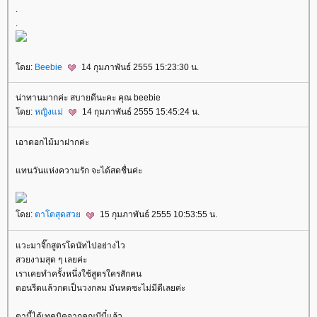
.
.
ดย:
Beebie
14 กุมภาพันธ์ 2555 15:23:30 น.
น่าทานมากค่ะ สบายดีนะคะ คุณ beebie
ดย:
หญิงแม่
14 กุมภาพันธ์ 2555 15:45:24 น.
เอาดอกไม้มาฝากค่ะ
ทนวันแห่งความรัก จะได้สดชื่นค่ะ
ดย:
ตาโตสุดสว
15 กุมภาพันธ์ 2555 10:53:55 น.
วะมาจิ๊กสูตรโดนัทไปอย่างไว
สวยงามสุด ๆ เลยค่ะ
เราเคยทำครั้งหนึ่งใช้สูตรใครสักคน
ตอนรีดแล้วกดเป็นวงกลม มันหดซะไม่มีดีเลยค่ะ
ตานี้ได้เทคนิคจากคุณบีบี๋แล้ว