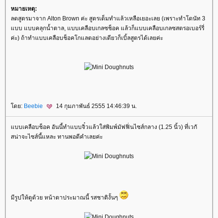
หมายเหตุ:
ลดสูตรมาจาก Alton Brown ค่ะ สูตรเต็มทำแล้วเหลือเยอะเลย (เพราะทำโดนัท 3
บบ แบบคลุกน้ำตาล, แบบเคลือบเกลซช็อค แล้วก็แบบเคลือบเกลซสตรอเบอร์รี่
ค่ะ) ถ้าทำแบบเคลือบช็อคโกแลตอย่างเดียวก็เบิ้ลสูตรได้เลยค่ะ
ดย:
Beebie
14 กุมภาพันธ์ 2555 14:46:39 น.
บบเคลือบช็อค อันนี้ทำแบบจิ๋วแล้วใส่พิมพ์มัฟฟิ่นไซส์กลาง (1.25 นิ้ว) ที่เวกั
สน่าจะไซส์นี้แหละ ทานพอดีคำเลยค่ะ
มีรูปให้ดูด้วย หน้าตาประมาณนี้ รสชาติงั้นๆ