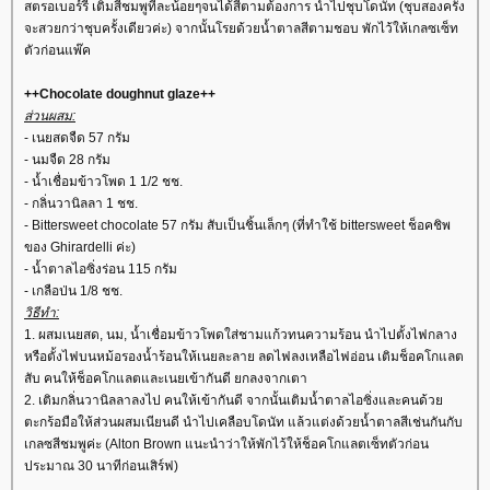
สตรอเบอร์รี่ เติมสีชมพูทีละน้อยๆจนได้สีตามต้องการ นำไปชุบโดนัท (ชุบสองครั้ง
จะสวยกว่าชุบครั้งเดียวค่ะ) จากนั้นโรยด้วยน้ำตาลสีตามชอบ พักไว้ให้เกลซเซ็ท
ตัวก่อนแพ๊ค
++Chocolate doughnut glaze++
ส่วนผสม:
- เนยสดจืด 57 กรัม
- นมจืด 28 กรัม
- น้ำเชื่อมข้าวโพด 1 1/2 ชช.
- กลิ่นวานิลลา 1 ชช.
- Bittersweet chocolate 57 กรัม สับเป็นชิ้นเล็กๆ (ที่ทำใช้ bittersweet ช็อคชิพ
ของ Ghirardelli ค่ะ)
- น้ำตาลไอซิ่งร่อน 115 กรัม
- เกลือป่น 1/8 ชช.
วิธีทำ:
1. ผสมเนยสด, นม, น้ำเชื่อมข้าวโพดใส่ชามแก้วทนความร้อน นำไปตั้งไฟกลาง
หรือตั้งไฟบนหม้อรองน้ำร้อนให้เนยละลาย ลดไฟลงเหลือไฟอ่อน เติมช็อคโกแลต
สับ คนให้ช็อคโกแลตและเนยเข้ากันดี ยกลงจากเตา
2. เติมกลิ่นวานิลลาลงไป คนให้เข้ากันดี จากนั้นเติมน้ำตาลไอซิ่งและคนด้ว
ตะกร้อมือให้ส่วนผสมเนียนดี นำไปเคลือบโดนัท แล้วแต่งด้วยน้ำตาลสีเช่นกันกับ
เกลซสีชมพูค่ะ (Alton Brown แนะนำว่าให้พักไว้ให้ช็อคโกแลตเซ็ทตัวก่อน
ประมาณ 30 นาทีก่อนเสิร์ฟ)