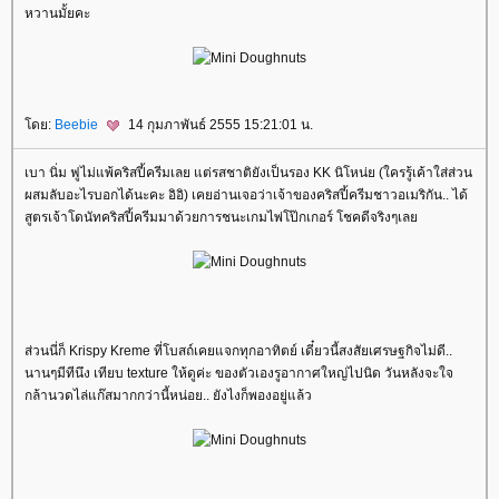
หวานมั้ยคะ
ดย:
Beebie
14 กุมภาพันธ์ 2555 15:21:01 น.
เบา นิ่ม ฟูไม่แพ้คริสปี้ครีมเลย แต่รสชาติยังเป็นรอง KK นิโหน่ย (ใครรู้เค้าใส่ส่วน
ผสมลับอะไรบอกได้นะคะ อิอิ) เคยอ่านเจอว่าเจ้าของคริสปี้ครีมชาวอเมริกัน.. ได้
สูตรเจ้าโดนัทคริสปี้ครีมมาด้วยการชนะเกมไพ่โป๊กเกอร์ โชคดีจริงๆเล
ส่วนนี่ก็ Krispy Kreme ที่โบสถ์เคยแจกทุกอาทิตย์ เดี๋ยวนี้สงสัยเศรษฐกิจไม่ดี..
นานๆมีทีนึง เทียบ texture ให้ดูค่ะ ของตัวเองรูอากาศใหญ่ไปนิด วันหลังจะใจ
กล้านวดไล่แก๊สมากกว่านี้หน่อย.. ยังไงก็พองอยู่แล้ว