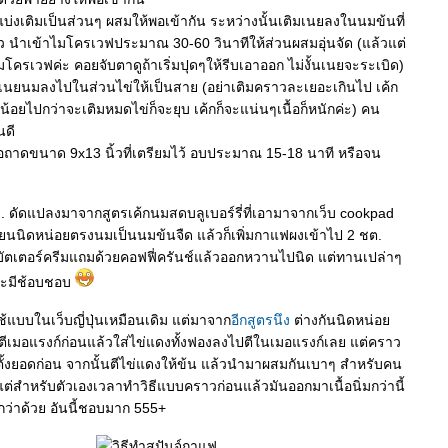
แบ่งเติมเป็นส่วนๆ ผสมให้พอเข้ากัน ระหว่างนั้นเติมเนยลงในนมข้นที่
ว นำเข้าไมโครเวฟประมาณ 30-60 วินาทีให้ส่วนผสมอุ่นจัด (แล้วแต่
รเวฟค่ะ คอยจับตาดูถ้าเริ่มปุดๆให้รีบเอาออก ไม่งั้นเนยจะระเบิด)
มเนยนมลงไปในส่วนไข่ให้เป็นสาย (อย่าเติมคราวละเยอะเกินไป เค้ก
น้อยไปกว่าจะเติมหมดไข่ก็จะยุบ เค้กก็จะแน่นๆเนื้อก็หนักค่ะ) คน
นดี
รือถาดขนาด 9x13 นิ้วที่เตรียมไว้ อบประมาณ 15-18 นาที หรือจน
่ย.. ดัดแปลงมาจากสูตรเค้กนมสดบลูเบอร์รี่ที่เอามาจากเว็บ cookpad
ปลี่ยนนิดหน่อยตรงนมเป็นนมข้นจืด แล้วก็เพิ่มกาแฟผงเข้าไป 2 ชต.
บัตเตอร์ครีมแถมด้วยคอฟฟี่ครันช์แล้วออกหวานไปนิด แต่ทานเปล่าๆ
ณซะมีช้อบชอบ
ใช้แบบในเว็บญี่ปุ่นเหมือนเดิม แต่มาจาก
อีกสูตรนึง
ต่างกันนิดหน่อ
ตีเมอแรงก์ก่อนแล้วใส่ไข่แดงทั้งฟองลงไปตีในเมอแรงก์เลย แต่คราว
ห้ตั้งยอดก่อน จากนั้นตีไข่แดงให้ข้น แล้วนำมาผสมกันเบาๆ สำหรับคน
. แต่สำหรับตัวเองเวลาทำวิธีแบบคราวก่อนแล้วมันออกมาเนื้อนิ่มกว่านี้
ว่าด้วย อันนี้ชอบมาก 555+