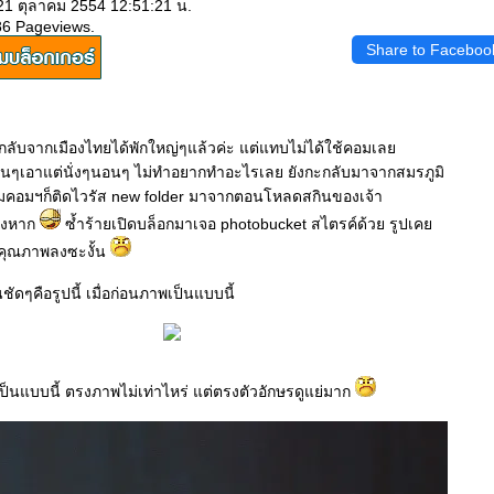
 21 ตุลาคม 2554 12:51:21 น.
86 Pageviews.
Share to Faceboo
 กลับจากเมืองไทยได้พักใหญ่ๆแล้วค่ะ แต่แทบไม่ได้ใช้คอมเล
ๆ วันๆเอาแต่นั่งๆนอนๆ ไม่ทำอยากทำอะไรเลย ยังกะกลับมาจากสมรภูมิ
มคอมฯก็ติดไวรัส new folder มาจากตอนโหลดสกินของเจ้า
่างหาก
ซ้ำร้ายเปิดบล็อกมาเจอ photobucket สไตรค์ด้วย รูปเค
ดคุณภาพลงซะงั้น
นชัดๆคือรูปนี้ เมื่อก่อนภาพเป็นแบบนี้
็นแบบนี้ ตรงภาพไม่เท่าไหร่ แต่ตรงตัวอักษรดูแย่มาก