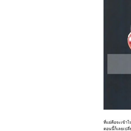
บางกรอบ
❤Pumpkin Custard - สังขยา
ฟักทอง ส่งการบ้านพี่แอนน์
(clayann) ค่ะ
❤Hello Kitty Cookies - คุ้กกี้คิตตี้
❤Gummy Hearts & Sparkling
Cranberry-Pomegranate
❤Carrot Cupcakes - คัพเค้ก
ครอท
❤ Chrysanthemum Cake, a
tribute to my "mum" - มินิเค้กดอก
เบญจมาศ ด้วยรักและอาลัยแม่ค่ะ
❤Coffee Crunch Cake - เค้ก
กาแฟและคอฟฟี่ครันช์ (ลงใหม่
เพราะเผลอกดลบบล็อกไปค่ะ -_-")
❤Chocolate Sandwich Cookies -
คุ้กกี้แซนด์วิชช็อคโกแลต
❤Toffee Strawberries - สตรอ
เบอร์รี่เคลือบทอฟฟี่
❤Sunflower Cake - เค้กชิฟฟ่อน
รูปดอกทานตะวัน
ที่แย่คือจะเข้
❤Raisin Bread - ขนมปังลูกเกด
ตอนนี้ก็เลยเปล