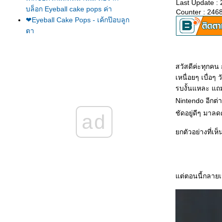
Last Update :
บล็อก Eyeball cake pops ค่า
Counter : 246
❤Eyeball Cake Pops - เค้กป๊อบลูก
ตา
❤Strawberry Cake with White
Chocolate Buttercream - เค้กสต
รอเบอร์รี่และไวท์ช็อคโกแลตบัต
สวัสดีค่ะทุกคน
เตอร์ครีม
เหนื่อยๆ เบื่อ
❤Witch's Fingers Cookies - คุ้กกี้
รบงั้นแหละ แถ
นิ้วมือแม่มด
Nintendo อีกต
❤Cheddar Goldfish Crackers -
ครกเกอร์เชดด้าร์ชีส
ชัดอยู่ดีๆ มาล
ad
❤Firework Cupcakes - คัพเค้ก
กตัวอย่างที่เห็
ดอกไม้ไฟ
❤Chicken Farm Special Project :
Queen of The Afternoon Tea
หมายเลย 44 ~ Blueberry &
Lemon ค่า
ต่ตอนนี้กลายเป
❤Mini Pizza Buns - ขนมปังหน้า
พิซซ่า
❤Thin & Crispy Oatmeal Raisin
Cookies - คุ้กกี้ข้าวโอ๊ดลูกเกดสูตร