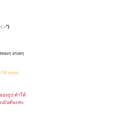
-_-")
แฟหอมๆ อร่อยๆ
่าได้ เลยขอ
l ของรูป ทำให้
เม้นต์นะคะ