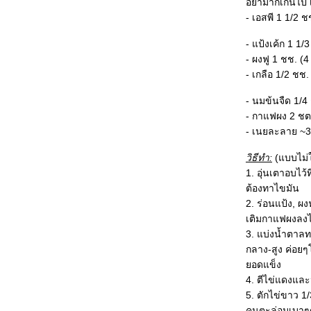
อย่ามากเกินไป
❤Triple-Layer Chocolate
- เอสพี 1 1/2 ชช
Cheesecake - ช็อคโกแลตชีสเค้ก
3 สี
- แป้งเค้ก 1 1/
❤Butter Cookies - คุ้กกี้เน
- ผงฟู 1 ชช. (4
❤Green Tea Tiramisu - ทีรามิ
- เกลือ 1/2 ชช.
สุชาเขียว
- นมข้นจืด 1/4
❤Chocolate Mousse Pie - ช็อคโก
- กาแฟผง 2 ชต.
ลตมูสพา
- เนยละลาย ~3 
❤Chocolate Fudge - ช็อคโกแลต
ฟัดจ์
วิธีทำ:
(แบบไม่ใ
❤Cream Puffs - ครีมพัฟ
1. อุ่นเตาอบไว
❤Vanilla Soufflé - วานิลลาซูฟเล
ต้องทาไขมัน
❤Chocolate Trifle with English
2. ร่อนแป้ง, ผง
Toffee Bits - ช็อคโกแลตไทรเฟิ่ล
เติมกาแฟผงลงไ
หน้าทอฟฟี่
3. แบ่งน้ำตาล
❤Banoffee Pie - บานอฟฟี่พา
กลาง-สูง ค่อยๆ
❤Key Lime Pie - คีย์ไลม์พา
❤Strawberry Cake with
อดแข็ง
Buttercream Icing - เค้กเนยสตรอ
4. ตีไข่แดงและ
เบอรี่
5. ตักไข่ขาว 1
❤Sausage Cheese Buns -
คนตะล่อมเบาๆด