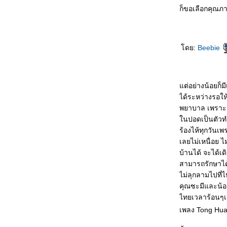
❤Blueberry Cream Cake - เค้ก
ก็ขอเลือกคุณภ
นมสดบลูเบอร์รี่
❤Chocolate Cookies - คุ้กกี้ช็อค
กแลต
ดย:
Beebie
❤Blueberry Muffins - มัฟฟิ่นบลู
เบอร์รี่
❤Christmas Cupcakes - คัพเค้ก
คริสต์มาส
ต่อย่างน้อยก็มี
❤Stained Glass Cookies - คุ้กกี้
ได้ระหว่างรอให้
กระจกสี
พยาบาล เพราะต้
❤Tarte au Chocolat - ช็อคโกแลต
นปอดเป็นตัวทำ
ทาร์ต
ร้องไห้ทุกวันเพ
❤Kolacky - คุ้กกี้ครีมชีสไส้แยม
เลยไม่เหนื่อย 
❤Mummy Cupcakes - คัพเค้กหน้า
บ้านได้ จะได้เ
มัมมี่
สามารถรักษาได้ 
❤Pecan Pie Bars - พีคานพายคุ้กกี้
ไม่ลุกลามไปที่ไ
บาร์
คุณซะมีและน้อง
❤Frosted Lemon Cookies - คุ้
ไทยเวลาร้อนๆเล
กกี้เลม่อน
เพลง Tong Hu
❤Blackberry Cheesecake - ชีส