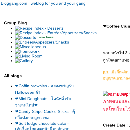
Bloggang.com : weblog for you and your gang
Group Blog
❤Coffee Crunc
หาย หน้าไป 3 
ถูกใจคอกาแฟอย่
p.s. เมื่อกี๊กด
All blogs
อนุญาตเอามาลง
❤Coffin brownies - สยองขวัญรับ
Halloween ค่า
หมายเหตุ:
❤Mini Doughnuts - โดนัทจิ๋วรับ
ภาพขนมและสู
วาเลนไทน์❤
จะโพสใหม่ไว
❤Candy-Stripe Cookie Sticks - คุ้
กกี้แท่งลายลูกกวาด
❤Soft fudge chocolate cake -
Create Date :
เค้กช็อคโกแลตหน้านิ่ม: ต่อจาก