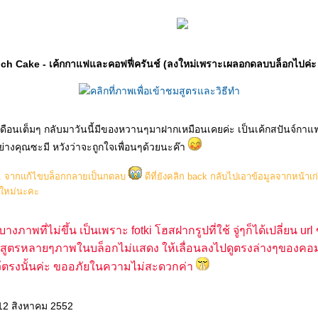
h Cake - เค้กกาแฟและคอฟฟี่ครันช์ (ลงใหม่เพราะเผลอกดลบบล็อกไปค่ะ 
เดือนเต็มๆ กลับมาวันนี้มีของหวานๆมาฝากเหมือนเคยค่ะ เป็นเค้กสปันจ์กา
างคุณซะมี หวังว่าจะถูกใจเพื่อนๆด้วยนะค๊า
ผิด.. จากแก้ไขบล็อกกลายเป็นกดลบ
ดีที่ยังคลิก back กลับไปเอาข้อมูลจากหน้าเก
ใหม่นะคะ
บางภาพที่ไม่ขึ้น เป็นเพราะ fotki โฮสฝากรูปที่ใช้ จู่ๆก็ได้เปลี่ยน ur
ตรหลายๆภาพในบล็อกไม่แสดง ให้เลื่อนลงไปดูตรงล่างๆของคอม
้ตรงนั้นค่ะ ขออภัยในความไม่สะดวกค่า
 12 สิงหาคม 2552