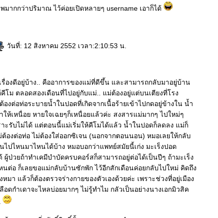
าพมากกว่าปริมาณ ไว้ค่อยเปิดหลายๆ username เอาก็ได้
วันที่: 12 สิงหาคม 2552 เวลา:2:10:53 น.
เรื่องดีอยู่บ้าง.. คืออาการของแม่ที่ดีขึ้น และสามารถกลับมาอยู่บ้าน
คีโม ตลอดสองเดือนที่ไปอยู่กับแม่.. แม่ต้องอยู่แต่บนเตียงที่โรง
องต่อท่อระบายน้ำในปอดที่เกิดจากเนื้อร้ายเข้าไปกดอยู่ข้างใน น้ำ
ให้เหนื่อย หายใจเฉยๆก็เหนื่อยแล้วค่ะ สงสารแม่มากๆ ไปใหม่ๆ
ราะรับไม่ได้ แต่ตอนนี้แม่เริ่มให้คีโมได้แล้ว น้ำในปอดก็ลดลง แม่ก็
ไม่ต้องต่อท่อ ไม่ต้องใส่ออกซิเจน (นอกจากตอนนอน) หมอเลยให้กลับ
ดินไปไหนมาไหนได้บ้าง หมอบอกว่าแพทย์สมัยนี้เก่ง มะเร็งปอด
ผู้ป่วยถ้าทำเคมีบำบัดครบคอร์สก็สามารถอยู่ต่อได้เป็นปีๆ ถ้ามะเร็ง
หนต่อ ก็เลยขอแม่กลับบ้านซักพัก ไว้อีกสักเดือนค่อยกลับไปใหม่ คิดถึง
หมา แล้วก็ต้องตรวจร่างกายของตัวเองด้วยค่ะ เพราะช่วงที่อยู่เมือง
ือดกำเดาจะไหลบ่อยมากๆ ไม่รู้ทำไม กลัวเป็นอย่างนางเอกมิวสิค
a