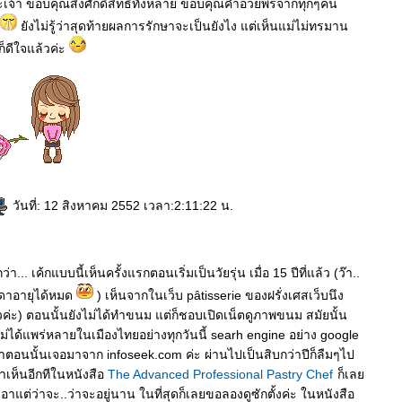
จ้า ขอบคุณสิ่งศักดิ์สิทธิ์ทั้งหลาย ขอบคุณคำอวยพรจากทุกๆคน
ังไม่รู้ว่าสุดท้ายผลการรักษาจะเป็นยังไง แต่เห็นแม่ไม่ทรมาน
็ดีใจแล้วค่ะ
วันที่: 12 สิงหาคม 2552 เวลา:2:11:22 น.
่า... เค้กแบบนี้เห็นครั้งแรกตอนเริ่มเป็นวัยรุ่น เมื่อ 15 ปีที่แล้ว (ว๊า..
นเดาอายุได้หมด
) เห็นจากในเว็บ pâtisserie ของฝรั่งเศสเว็บนึง
้วค่ะ) ตอนนั้นยังไม่ได้ทำขนม แต่ก็ชอบเปิดเน็ตดูภาพขนม สมัยนั้น
ไม่ได้แพร่หลายในเมืองไทยอย่างทุกวันนี้ searh engine อย่าง google
้ว่าตอนนั้นเจอมาจาก infoseek.com ค่ะ ผ่านไปเป็นสิบกว่าปีก็ลืมๆไป
มาเห็นอีกทีในหนังสือ
The Advanced Professional Pastry Chef
ก็เล
าแต่ว่าจะ..ว่าจะอยู่นาน ในที่สุดก็เลยขอลองดูซักตั้งค่ะ ในหนังสือ