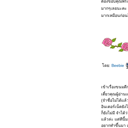
ต้องขอบคุณพระเ
เค้กแบล็คเบอร์รี่
❤Cinnamon Buns - ขนมปังซินนา
มากๆเลยนะคะ
ม่อน
มากเหมือนก่อนก
❤Chocolate Covered
Strawberries - สตรอเบอรี่เคลือบ
ช็อคโกแลต
❤Rice Krispies Treats - ข้าวตัง
มาร์ชแมลโลว์
❤Neapolitan Cookies - คุ้กกี้สามสี
❤Green Tea Sponge Cake with
Red Bean Cream - เค้กชาเขียว
ดย:
Beebie
ครีมถั่วแดง
❤Orange Roll - โรลส้ม
❤Oatmeal Raisin Cookies - คุ้กกี้
ข้าวโอ๊ตลูกเกด
เข้าเรื่องขนมดีกว
❤London Cheesecake - ลอนดอน
เดี๋ยวคุณผู้อ่า
ชีสเค้ก
(จำชื่อไม่ได้แล
❤Fortune Cookies - คุ้กกี้ทำนา
อินเตอร์เน็ตยัง
❤Black Forest Cake - เค้กแบ
ก็ยังไม่มี จำได
ล็คฟอเรสต์
ล้วล่ะ แต่ทีนี้
❤Pierre Hermé’s Chocolate
อยากทำขึ้นมา เอ