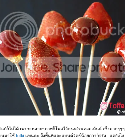
าไปแก้ก็ไม่ได้ เพราะหลายๆภาพก็โพสไว้ตรงส่วนคอมเม้นต์ เซ็งมากๆๆๆ
ี่ยนมาใช้
fotki
ทนค่ะ ถึงพื้นที่และแบนด์วิดธ์น้อยกว่าก็จริง.. แต่ยังไง