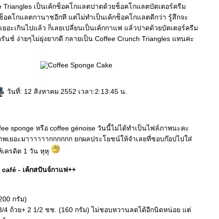
e Triangles เป็นเค้กช็อคโกแลตปาดด้วยช็อคโกแลตบัตเตอร์ครีม
็อคโกแลตกานาชอีกที แต่ไม่ทำเป็นเค้กช็อคโกแลตดีกว่า รู้สึกจะ
ยอะเกินไปแล้ว ก็เลยเปลี่ยนเป็นเค้กกาแฟ แล้วปาดด้วยบัตเตอร์ครีม
ันช์ ง่ายๆไม่ยุ่งยากดี กลายเป็น Coffee Crunch Triangles แทนค่ะ
วันที่: 12 สิงหาคม 2552 เวลา:2:13:45 น.
fee sponge หรือ coffee génoise วันนี้ไม่ได้ทำเป็นไฟล์ภาพนะคะ
ภาพเยอะมาาาาาากกกกกก ยกผลประโยชน์ให้จำเลยที่ชอบก๊อปไปใส่
ห้เครดิต 1 วัน หุหุ
café - เค้กสปันจ์กาแฟ++
(200 กรัม)
/4 ถ้วย+ 2 1/2 ชช. (160 กรัม) ไม่ชอบหวานลดได้อีกนิดหน่อย แต่