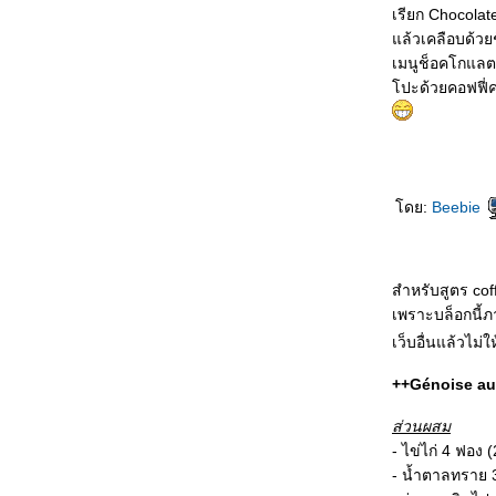
Macarons - ช็อคโกแลตมาคารอน
เรียก Chocolat
❤Taro Buns - ขนมปังไส้เผือก
ล้วเคลือบด้วยช
❤Savoiardi - อิตาเลี่ยนเลดี้ฟิงเก
เมนูช็อคโกแลตเ
อร์ส
ปะด้วยคอฟฟี่คร
❤Fruit Tarts - ทาร์ตผลไม้
❤Easter Cake - เค้กเนยอีสเตอร์
❤Tiramisù - ทีรามิสุ
❤Three Milk Cake (Pastel de
Tres Leches) - เค้กสามนม
ดย:
Beebie
❤Choc Balls - ช็อคบอล
❤Butter-Cream Cheese Cookies
- คุ้กกี้ครีมชีสเนยสด
❤Chocolate Chiffon Cake - ช็อค
สำหรับสูตร cof
กแลตชิฟฟ่อนเค้ก
เพราะบล็อกนี้
❤Mrs.Fields Blue-Ribbon
เว็บอื่นแล้วไม่ใ
Chocolate Chip Cookies - มิสซิส
ฟิลด์ช็อคโกแลตชิพคุ้กกี้
++Génoise au 
❤Coffee Butter Cake - เค้กกาแฟ
❤French Ladyfingers - เลดี้ฟิงเก
ส่วนผสม
อร์ส
- ไข่ไก่ 4 ฟอง 
❤Banana Cupcakes - เค้กกล้ว
- น้ำตาลทราย 3
หอมสูตรนุ่ม