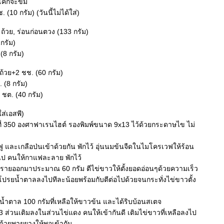
 เค้กจะขม
. (10 กรัม) (วันนี้ไม่ได้ใส่)
3 ถ้วย, ร่อนก่อนตวง (133 กรัม)
 กรัม)
 (8 กรัม)
 ถ้วย+2 ชช. (60 กรัม)
 (8 กรัม)
ชต. (40 กรัม)
ส่เอสพี)
้ที่ 350 องศาฟาเรนไฮต์ รองพิมพ์ขนาด 9x13 ไว้ด้วยกระดาษไข ไม่
ฟู และเกลือป่นเข้าด้วยกัน พักไว้ อุ่นนมข้นจืดในไมโครเวฟให้ร้อน
ป คนให้กาแฟละลาย พักไว้
ทรายออกมาประมาณ 60 กรัม ตีไข่ขาวให้ตั้งยอดอ่อนๆด้วยความเร็ว
โปรยน้ำตาลลงไปทีละน้อยพร้อมกับตีต่อไปด้วยจนกระทั่งไข่ขาวตั้ง
น้ำตาล 100 กรัมที่เหลือให้ขาวข้น และได้ริบบ้อนสเตจ
/3 ส่วนเติมลงในส่วนไข่แดง คนให้เข้ากันดี เติมไข่ขาวที่เหลือลงไป
้วยพายยางให้พอเข้ากัน