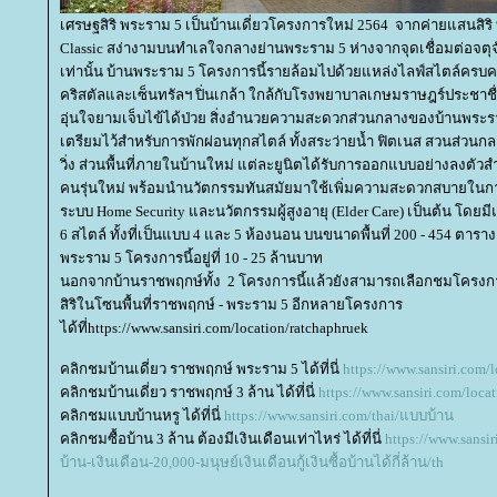
เศรษฐสิริ พระราม 5 เป็นบ้านเดี่ยวโครงการใหม่ 2564 จากค่ายแสนสิร
Classic สง่างามบนทำเลใจกลางย่านพระราม 5 ห่างจากจุดเชื่อมต่อจตุจัก
เท่านั้น บ้านพระราม 5 โครงการนี้รายล้อมไปด้วยแหล่งไลฟ์สไตล์ครบคร
คริสตัลและเซ็นทรัลฯ ปิ่นเกล้า ใกล้กับโรงพยาบาลเกษมราษฎร์ประชาช
อุ่นใจยามเจ็บไข้ได้ป่วย สิ่งอำนวยความสะดวกส่วนกลางของบ้านพระรา
เตรียมไว้สำหรับการพักผ่อนทุกสไตล์ ทั้งสระว่ายน้ำ ฟิตเนส สวนส่วนก
วิ่ง ส่วนพื้นที่ภายในบ้านใหม่ แต่ละยูนิตได้รับการออกแบบอย่างลงตั
คนรุ่นใหม่ พร้อมนำนวัตกรรมทันสมัยมาใช้เพิ่มความสะดวกสบายในการใ
ระบบ Home Security และนวัตกรรมผู้สูงอายุ (Elder Care) เป็นต้น โดยมีแบ
6 สไตล์ ทั้งที่เป็นแบบ 4 และ 5 ห้องนอน บนขนาดพื้นที่ 200 - 454 ต
พระราม 5 โครงการนี้อยู่ที่ 10 - 25 ล้านบาท
นอกจากบ้านราชพฤกษ์ทั้ง 2 โครงการนี้แล้วยังสามารถเลือกชมโครง
สิริในโซนพื้นที่ราชพฤกษ์ - พระราม 5 อีกหลายโครงการ
ได้ที่https://www.sansiri.com/location/ratchaphruek
คลิกชมบ้านเดี่ยว ราชพฤกษ์ พระราม 5 ได้ที่นี่
https://www.sansiri.com/
คลิกชมบ้านเดี่ยว ราชพฤกษ์ 3 ล้าน ได้ที่นี่
https://www.sansiri.com/loca
คลิกชมแบบบ้านหรู ได้ที่นี่
https://www.sansiri.com/thai/แบบบ้าน
คลิกชมซื้อบ้าน 3 ล้าน ต้องมีเงินเดือนเท่าไหร่ ได้ที่นี่
https://www.sansi
บ้าน-เงินเดือน-20,000-มนุษย์เงินเดือนกู้เงินซื้อบ้านได้กี่ล้าน/th