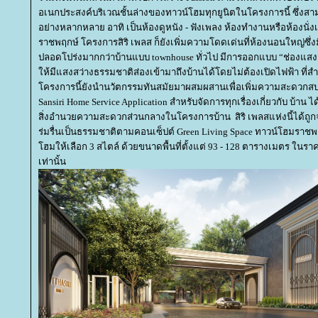
อเนกประสงค์บริเวณชั้นล่างของทาวน์โฮมทุกยูนิตในโครงการนี้ ซึ่งส
อย่างหลากหลาย อาทิ เป็นห้องดูหนัง - ฟังเพลง ห้องทำงานหรือห้องนั่งเ
ราชพฤกษ์ โครงการสิริ เพลส ก็ยังเพิ่มความโดดเด่นที่ห้องนอนใหญ่ซึ่
ปลอดโปร่งมากกว่าบ้านแบบ townhouse ทั่วไป มีการออกแบบ “ช่องแสงธร
ห้มีแสงสว่างธรรมชาติส่องเข้ามาถึงบ้านได้โดยไม่ต้องเปิดไฟฟ้า ที
ครงการนี้ยังนำนวัตกรรมทันสมัยมาผสมผสานเพื่อเพิ่มความสะดวกสบายใ
Sansiri Home Service Application สำหรับจัดการทุกเรื่องเกี่ยวกับ บ้าน ไ
สิ่งอำนวยความสะดวกส่วนกลางในโครงการบ้าน สิริ เพลสแห่งนี้ได้ถูก
ร่มรื่นเป็นธรรมชาติตามคอนเซ็ปต์ Green Living Space ทาวน์โฮมราชพ
ฮมให้เลือก 3 สไตล์ ด้วยขนาดพื้นที่ตั้งแต่ 93 - 128 ตารางเมตร ในราค
เท่านั้น