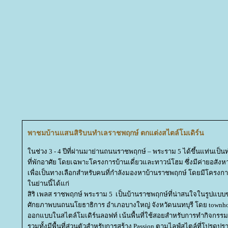
พาชมบ้านแสนสิริบนทำเลราชพฤกษ์ ตกแต่งสไตล์โมเดิร์น
นช่วง 3 - 4 ปีที่ผ่านมาย่านถนนราชพฤกษ์ – พระราม 5 ได้ขึ้นแท่นเ
ที่พักอาศัย โดยเฉพาะโครงการบ้านเดี่ยวและทาวน์โฮม ซึ่งมีค่ายอสังห
เพื่อเป็นทางเลือกสำหรับคนที่กำลังมองหาบ้านราชพฤกษ์ โดยมีโครงกา
นย่านนี้ได้แก่
สิริ เพลส ราชพฤกษ์ พระราม 5 เป็นบ้านราชพฤกษ์ที่น่าสนใจในรูปแบ
ศักยภาพบนถนนโยธาธิการ อำเภอบางใหญ่ จังหวัดนนทบุรี โดย townhome
ออกแบบในสไตล์โมเดิร์นลอฟท์ เน้นพื้นที่ใช้สอยสำหรับการทำกิจกร
รวมทั้งมีพื้นที่ส่วนตัวสำหรับการสร้าง Passion ตามไลฟ์สไตล์ที่โปร