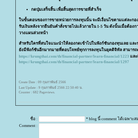
กดปุ่มเสร็จสิ้น เพื่อสิ้นสุดการขายที่สำเร็จ
นขั้นตอนของการขายหน่วยการลงทุนนั้น จะมีเงื่อนไขตามแต่ละกองท
รับเงินหลังจากยืนยันคำสั่งขายไปแล้วภายใน 1-5 วัน ดังนั้นเมื่อต้
วางแผนล่วงหน้า
สำหรับใครที่สนใจแนะนำให้ลองกดเข้าไปในฟังก์ชันกองทุนเลย และ
ังมีฟังก์ชันอีกมากมายที่ตอบโจทย์ทุกการลงทุนในยุคดิจิทัล สามารถดู
https://krungthai.com/th/financial-partner/learn-financial/1223
ละศึ
https://krungthai.com/th/financial-partner/learn-financial/1297
Create Date : 09 กุมภาพันธ์ 2566
Last Update : 9 กุมภาพันธ์ 2566 22:50:40 น.
Counter : 682 Pageviews.
ชื่อ :
* blog นี้ comment ได้เฉพาะส
Comment :