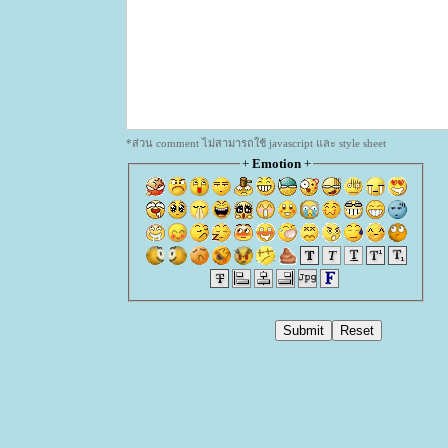
*ส่วน comment ไม่สามารถใช้ javascript และ style sheet
+
Emotion
+