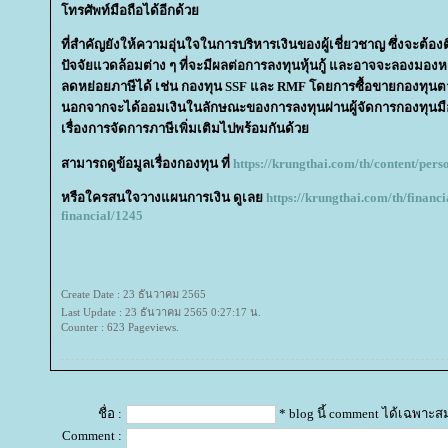
ทรศัพท์มือถือได้อีกด้ว
ที่สำคัญยังให้ความอุ่นใจในการบริหารเงินของผู้เชี่ยวชาญ ซึ่งจะต
ปัจจัยแวดล้อมต่าง ๆ ที่จะมีผลต่อการลงทุนหุ้นกู้ และอาจจะลองมองห
ลดหย่อยภาษีได้ เช่น กองทุน SSF และ RMF โดยการซื้อขายกองทุนตาม
นอกจากจะได้ออมเงินในลักษณะของการลงทุนผ่านผู้จัดการกองทุนมือ
เรื่องการจัดการภาษีเพิ่มเติมไปพร้อมกันด้ว
สามารถดูข้อมูลเรื่องกองทุน ที่
https://krungthai.com/th/content/per
หรือใครสนใจวางแผนการเงิน ดูเล
https://krungthai.com/th/financi
financial/1245
Create Date : 23 ธันวาคม 2565
Last Update : 23 ธันวาคม 2565 0:27:17 น.
Counter : 623 Pageviews.
ชื่อ :
* blog นี้ comment ได้เฉพาะส
Comment :