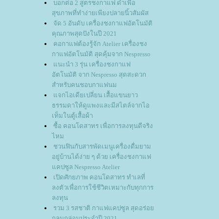
บอกต่อ 2 สูตรชงกาแฟ ดำเพื่อ
สุขภาพที่ทำง่ายเพียงปลายนิ้วสัมผัส
จัด 5 อันดับ เครื่องชงกาแฟอัตโนมัติ
คุณภาพสุดปังในปี 2021
คอกาแฟต้องรู้จัก Atelier เครื่องชง
กาแฟอัตโนมัติ สุดคุ้มจาก Nespresso
นะนำ 3 รุ่น เครื่องชงกาแฟ
อัตโนมัติ จาก Nespresso สุดสะดวก
สำหรับคนชอบกาแฟนม
จกไอเดียเปลี่ยน เสื้อแขนยาว
ธรรมดาให้ดูแพงและมีสไตล์จากไอ
เท็มในตู้เสื้อผ้า
ซื้อ คอนโดสาทร เพื่อการลงทุนดีจริง
ไหม
ชวนฟินกับสารพัดเมนูเครื่องดื่มยาม
อยู่บ้านได้ง่าย ๆ ด้วย เครื่องชงกาแฟ
คปซูล Nespresso Atelier
เปิดศักยภาพ คอนโดสาทร ทำเลที่
ลงตัวเพื่อการใช้ชีวิตเหมาะกับทุกการ
ลงทุน
รวม 3 รสชาติ กาแฟแคปซูล สุดอร่อ
กลมกล่อมประจำปี 2021