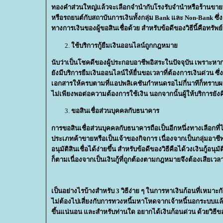
ทองคำส่วนใหญ่แล้วจะเลือกจำนำกับโรงรับจำนำหรือร้านขายทอ
หรือรถยนต์กับสถาบันการเงินทั้งกลุ่ม Bank และ Non-Bank ซึ่
ทางการเงินของผู้ขอสินเชื่อด้วย สำหรับข้อดีของวิธีนี้คือทร
ช้บริการกู้ยืมเงินออนไลน์ถูกกฎหมา
นับว่าเป็นโชคดีของผู้ประกอบอาชีพอิสระในปัจจุบัน เพราะหา
ังมีบริการยืมเงินออนไลน์ให้ยื่นขอเวลาที่ต้องการเงินด่วน ซ
เอกสารให้ครบตามที่แอปพลิเคชันกำหนดรอไม่กี่นาทีก็ทราบผลกา
ไม่เพียงพอต่อความต้องการใช้เงิน นอกจากนั้นผู้ให้บริการยั
ขอสินเชื่อส่วนบุคคลกับธนาคาร
การขอสินเชื่อส่วนบุคคลกับธนาคารถือเป็นอีกหนึ่งทางเลือกที
ประเภทค้าขายหรือเป็นเจ้าของกิจการ เนื่องจากเป็นกลุ่มอาชีพ
อนุมัติสินเชื่อได้ง่ายขึ้น สำหรับข้อดีของวิธีคือได้วงเงินกู้อน
ก็ตามเนื่องจากเป็นเงินกู้ที่ถูกต้องตามกฎหมายจึงต้องเสียเ
เป็นอย่างไรบ้างสำหรับ 3 วิธีง่าย ๆ ในการหาเงินก้อนที่เหมา
ไม่ต้องไปเสี่ยงกับการทวงหนี้มหาโหดจากเจ้าหนี้นอกระบบแล้ว 
ขึ้นแน่นอน และสำหรับท่านใด อยากได้เงินก้อนด่วน ด้วยวิธีข