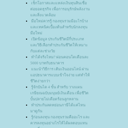
เช็กโอกาสและแหล่งเงินทุนสินเชื่อ
ต่อยอดธุรกิจ เพื่อการอนุรักษ์พลังงาน
ละสิ่งแวดล้อม
มือใหม่ควรรู้ กองทุนรวมมีอะไรบ้าง
ละเทคนิคเบื้องต้นสำหรับนักลงทุน
มือใหม่
เปิดข้อมูล ประกันชีวิตมีกี่ประเภท
ละวิธีเลือกทำประกันชีวิตให้เหมาะ
กับแต่ละช่วงวั
ทำได้จริงไหม? ผ่อนคอนโดเดือนละ
5000 บาทกับธนาคาร
นะนำวิธีการ เติมเงินออนไลน์ ผ่าน
อปธนาคารแบบเข้าใจง่าย แต่ทำให้
ชีวิตง่ายกว่า
รู้จักบันได 4 ขั้น สำหรับ วางแผน
เกษียณฉบับมนุษย์เงินเดือน เพื่อชีวิต
บั้นปลายไม่เดือดร้อนลูกหลาน
ทำประกันลดหย่อนภาษีได้แค่ไหน
มาดูกัน
รู้ก่อนลงทุน กองทุนรวมคืออะไร และ
ควรลงทุนอย่างไรให้ได้ผลตอบแทน