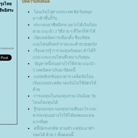
บทความทั้งหมด
อกรุงไท
ชีพอิสระ
อนเงินไปต่างประเทศ ติดวันหยุด
าวช้าขึ้นกี่ัวัน
ประกอบอาชีพอิสระ อยากได้เงินก้อน
ด่วน แนะนำ 3 วิธีง่าย ๆ ที่ใครก็ทำได้
เปิดเทคนิคการเลือกตั้ง ชื่อบริษัท
บบไหนที่จดจำง่ายและค้าขายสุดปัง
 comments
เรื่องควรรู้ การ ลงทุนกับทอง ทำได้กี่
บบ และแบบไหนที่เหมาะกับคุณ
ปัญหาหนี้จบอย่างไรให้สวย แนะนำ
5 เทคนิคหาเงินมาปิดหนี้
อปพลิเคชั่นธนาคาร เคล็ดลับโอน
เงินแบบประหยัด กดเงินไม่ใช้บัตรได้
ด้ว
การลงทุนในกองทุนรวม เงินน้อย วั
ไหนก็ลงทุนได้
รู้ก่อนลงทุน กองทุนรวมคืออะไร และ
ควรลงทุนอย่างไรให้ได้ผลตอบแทน
มากที่สุด
หนี้บัตรเครดิต ท่วมหัว แต่ยังเอาตัว
รอดได้ ด้วย 5 ขั้นตอนนี้