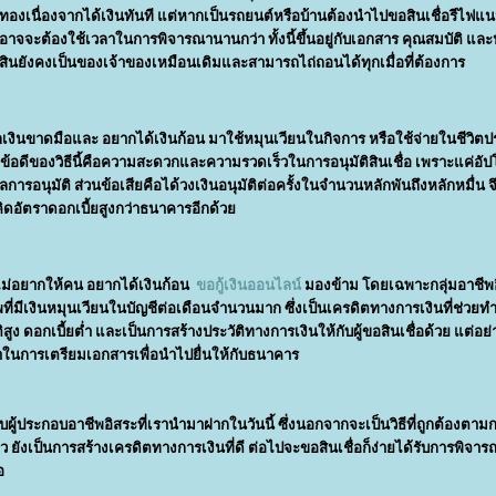
งเนื่องจากได้เงินทันที แต่หากเป็นรถยนต์หรือบ้านต้องนำไปขอสินเชื่อรีไฟแน
งอาจจะต้องใช้เวลาในการพิจารณานานกว่า ทั้งนี้ขึ้นอยู่กับเอกสาร คุณสมบัติ และป
ัพย์สินยังคงเป็นของเจ้าของเหมือนเดิมและสามารถไถ่ถอนได้ทุกเมื่อที่ต้องการ
กเงินขาดมือและ อยากได้เงินก้อน มาใช้หมุนเวียนในกิจการ หรือใช้จ่ายในชีวิตป
ึ่งข้อดีของวิธีนี้คือความสะดวกและความรวดเร็วในการอนุมัติสินเชื่อ เพราะแค่อั
รอนุมัติ ส่วนข้อเสียคือได้วงเงินอนุมัติต่อครั้งในจำนวนหลักพันถึงหลักหมื่น 
งคิดอัตราดอกเบี้ยสูงกว่าธนาคารอีกด้ว
่ไม่อยากให้คน อยากได้เงินก้อน
ขอกู้เงินออนไลน์
มองข้าม โดยเฉพาะกลุ่มอาชีพ
ที่มีเงินหมุนเวียนในบัญชีต่อเดือนจำนวนมาก ซึ่งเป็นเครดิตทางการเงินที่ช่วยทำ
ุมัติสูง ดอกเบี้ยต่ำ และเป็นการสร้างประวัติทางการเงินให้กับผู้ขอสินเชื่อด้วย แต่อย
วลาในการเตรียมเอกสารเพื่อนำไปยื่นให้กับธนาคาร
ะกับผู้ประกอบอาชีพอิสระที่เรานำมาฝากในวันนี้ ซึ่งนอกจากจะเป็นวิธีที่ถูกต้อง
ยังเป็นการสร้างเครดิตทางการเงินที่ดี ต่อไปจะขอสินเชื่อก็ง่ายได้รับการพิจาร
อ