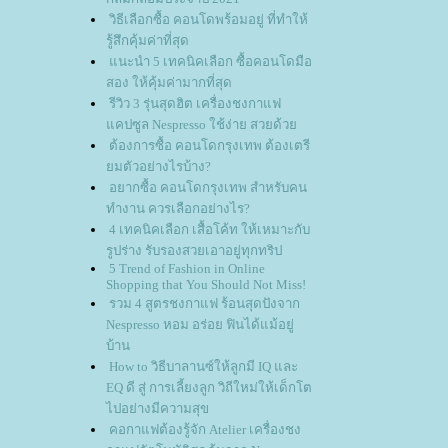
วิธีเลือกซื้อ คอนโดพร้อมอยู่ ที่ทำให้
รู้สึกคุ้มค่าที่สุด
นะนำ 5 เทคนิคเลือก ซื้อคอนโดมือ
สอง ให้คุ้มค่ามากที่สุด
รีวิว 3 รุ่นสุดฮิต เครื่องชงกาแฟ
คปซูล Nespresso ใช้ง่าย สวยด้ว
ต้องการซื้อ คอนโดกรุงเทพ ต้องเตรี
มตัวอย่างไรบ้าง?
อยากซื้อ คอนโดกรุงเทพ สำหรับคน
ทำงาน ควรเลือกอย่างไร?
4 เทคนิคเลือก เสื้อโค้ท ให้เหมาะกับ
รูปร่าง รับรองสวยเอาอยู่ทุกทริป
5 Trend of Fashion in Online
Shopping that You Should Not Miss!
รวม 4 สูตรชงกาแฟ ร้อนสุดปังจาก
Nespresso หอม อร่อย ฟินได้แม้อยู่
บ้าน
How to วิธีบาลานซ์ให้ลูกมี IQ และ
EQ ดี สู่ การเลี้ยงลูก วิถีใหม่ให้เด็กโต
ไปอย่างมีความสุข
คอกาแฟต้องรู้จัก Atelier เครื่องชง