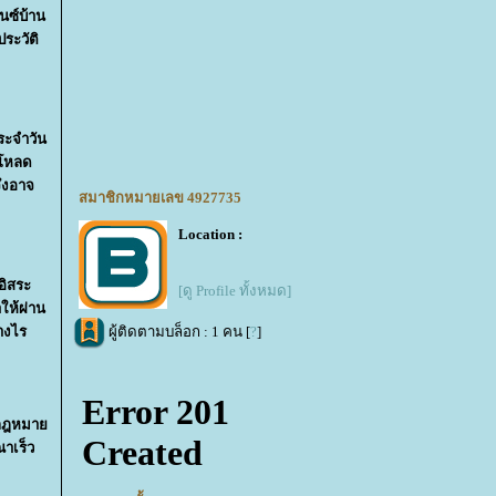
นซ์บ้าน
ระวัติ
ระจำวัน
ปโหลด
จึงอาจ
สมาชิกหมายเลข 4927735
Location :
อิสระ
[ดู Profile ทั้งหมด]
ให้ผ่าน
ผู้ติดตามบล็อก : 1 คน [
?
]
่างไร
ตามกฎหมา
ณาเร็ว