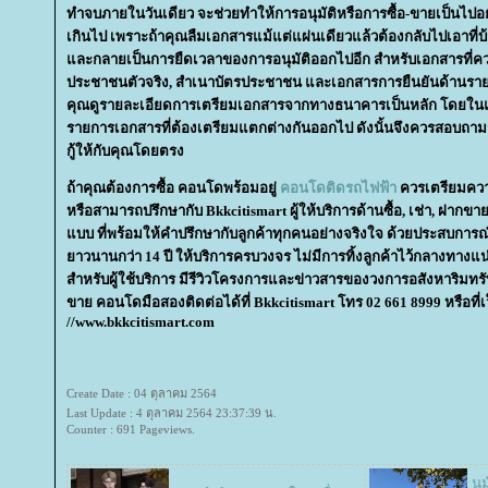
ทำจบภายในวันเดียว จะช่วยทำให้การอนุมัติหรือการซื้อ-ขายเป็นไปอย่
เกินไป เพราะถ้าคุณลืมเอกสารแม้แต่แผ่นเดียวแล้วต้องกลับไปเอาที่บ
ละกลายเป็นการยืดเวลาของการอนุมัติออกไปอีก สำหรับเอกสารที่ควร
ประชาชนตัวจริง, สำเนาบัตรประชาชน และเอกสารการยืนยันด้านรายได้
คุณดูรายละเอียดการเตรียมเอกสารจากทางธนาคารเป็นหลัก โดยใ
รายการเอกสารที่ต้องเตรียมแตกต่างกันออกไป ดังนั้นจึงควรสอบถามจาก
กู้ให้กับคุณโดยตรง
ถ้าคุณต้องการซื้อ คอนโดพร้อมอยู่
คอนโดติดรถไฟฟ้า
ควรเตรียมความพ
หรือสามารถปรึกษากับ Bkkcitismart ผู้ให้บริการด้านซื้อ, เช่า, ฝากข
บบ ที่พร้อมให้คำปรึกษากับลูกค้าทุกคนอย่างจริงใจ ด้วยประสบการณ์
าวนานกว่า 14 ปี ให้บริการครบวงจร ไม่มีการทิ้งลูกค้าไว้กลางทางแน่นอ
สำหรับผู้ใช้บริการ มีรีวิวโครงการและข่าวสารของวงการอสังหาริมทร
ขาย คอนโดมือสองติดต่อได้ที่ Bkkcitismart โทร 02 661 8999 หรือที่เ
//www.bkkcitismart.com
Create Date : 04 ตุลาคม 2564
Last Update : 4 ตุลาคม 2564 23:37:39 น.
Counter : 691 Pageviews.
นม