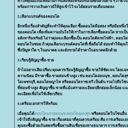
ทำให้คุณมีเงินเหลือในการแต่งห้องหรือปรับเปลี่ยนส่วนต่าง ๆ ภายใ
พร้อมการวางเงินดาวน์ให้สูงเข้าไว้ จะได้ผ่อนรายเดือนลดลง
2.เลือกแบรนด์ของคอนโด
อีกหนึ่งเรื่องสำคัญที่จะทำให้คุณเลือก ซื้อคอนโดมือสอง หรือมือหนึ่งใ
ของคอนโด เพื่อเพิ่มความมั่นใจให้เราในการเลือกซื้อคอนโด หากเป
อสังหาริมทรัพย์ ไม่ว่าคุณจะเลือกซื้อเป็น คอนโดติดรถไฟฟ้า , คอ
คอนโดในซอย ถ้าคุณเลือกแบรนด์คอนโดที่เชื่อถือได้ ย่อมทำให้คุณใ
ซึ่งปัญหาใด ๆ ในอนาคต และยังขายได้ราคาในอนาคตอีกด้ว
3.เรียนรู้สัญญาซื้อ-ขา
ถ้าไม่อยากเสียเปรียบ คุณควรเรียนรู้สัญญาซื้อ-ขายให้ชัดเจน โดยเ
ความนิยม มีราคาซื้อ-ขายค่อนข้างสูง เช่น คอนโดอ่อนนุช , คอนโดส
ดเพชรบุรี, คอนโดพญาไท หรือคอนโดราชเทวี เป็นต้น รวมไปถึงโซ
ที่ค่อนข้างสูง สัญญาซื้อ-ขายที่แม้แต่รายละเอียดปลีกย่อยเล็กน้อย แน
ละเอียดเพื่อไม่ให้เสียเปรียบ
4.เตรียมเอกสารให้พร้อม
เมื่อคุณได้
คอนโดแถวอ่อนนุช
คอนโดอุดมสุข
หรือคอนโดในโซนอื่น ๆ
เข้าใจถึงสัญญาซื้อ-ขาย เรื่องต่อมาที่คุณควรเตรียม คือ การเตรียมเอ
คุณจะซื้อด้วยเงินสดหรือซื้อผ่านสินเชื่อของทางธนาคาร การเตรียม