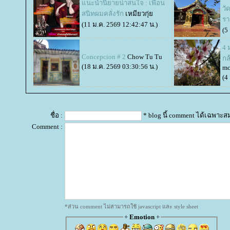
นะนำนิยายน่าสนใจ : เพื่อน
วั
สนิทผมคลั่งรัก
เหมียวกุ่
รา
(11 ม.ค. 2569 12:42:47 น.)
(5
4 
Concepcion # 2
Chow Tu Tu
กล
(18 ม.ค. 2569 03:30:56 น.)
mc
(4
ชื่อ :
* blog นี้ comment ได้เฉพาะส
Comment :
*ส่วน comment ไม่สามารถใช้ javascript และ style sheet
+
Emotion
+