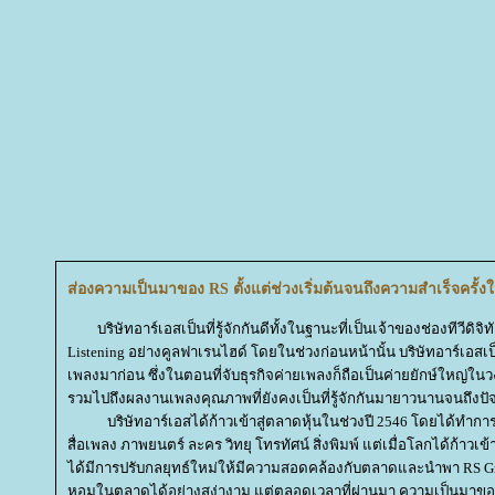
ส่องความเป็นมาของ RS ตั้งแต่ช่วงเริ่มต้นจนถึงความสำเร็จครั้ง
บริษัทอาร์เอสเป็นที่รู้จักกันดีทั้งในฐานะที่เป็นเจ้าของช่องทีวีดิจิท
Listening อย่างคูลฟาเรนไฮด์ โดยในช่วงก่อนหน้านั้น บริษัทอาร์เอสเป
เพลงมาก่อน ซึ่งในตอนที่จับธุรกิจค่ายเพลงก็ถือเป็นค่ายยักษ์ใหญ่ใ
รวมไปถึงผลงานเพลงคุณภาพที่ยังคงเป็นที่รู้จักกันมายาวนานจนถึงปัจจ
บริษัทอาร์เอสได้ก้าวเข้าสู่ตลาดหุ้นในช่วงปี 2546 โดยได้ทำการจับธ
สื่อเพลง ภาพยนตร์ ละคร วิทยุ โทรทัศน์ สิ่งพิมพ์ แต่เมื่อโลกได้ก้าวเข้า
ได้มีการปรับกลยุทธ์ใหม่ให้มีความสอดคล้องกับตลาดและนำพา RS Group
หอมในตลาดได้อย่างสง่างาม แต่ตลอดเวลาที่ผ่านมา ความเป็นมาของ