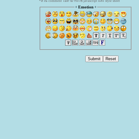
*ส่วน comment ไม่สามารถใช้ javascript และ style sheet
+
Emotion
+