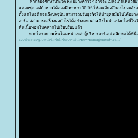
หากลองศึกษาประวัติ RS อย่างคร่าว ๆ อาจจะไม่สังเกตเห็นวิสัยทัศ
ต่ละชุด แต่ถ้าหากได้ลองศึกษาประวัติ RS ให้ละเอียดลึกลงไปจะสังเก
ตั้งแต่ในอดีตจนถึงปัจจุบัน สามารถปรับธุรกิจให้นำยุคสมัยไปได้อย่าง
อาร์เอสสามารถสร้างผลกำไรได้อย่างมหาศาล จึงไม่น่าแปลกใจที่ในวันน
หุ้นเนื้อหอมในตลาดไปเรียบร้อยแล้ว
หากใครอยากเห็นโฉมหน้าเหล่าผู้บริหารอาร์เอส คลิกชมได้ที่นี
accelerates-growth-in-full-force-with-new-management-team/