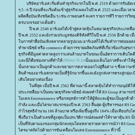
บริษัทอาร์เอส เริ่มต้นทำธุรกิจแรกในปี พ.ศ. 2519 ด้วยการรับอัด
ๆ 5 - 6 ปี ก่อนที่จะเริ่มต้นเข้าสู่ธุรกิจเพลงในปี พ.ศ. 2525 และเมื่อเวลาผ
ผลิตสื่อบันเทิงชนิดอื่น ๆ เช่น ภาพยนตร์ ละคร รายการทีวี รายการวิทยุ เพ
ครบวงจรอย่างเต็มตัว
ปี พ.ศ. 2546 อาร์เอสได้เข้าสู่ตลาดหุ้นในหมวดธุรกิจประเภทสื่อแล
ปี พ.ศ. 2552 และยังร่วมประมูลช่องดิจิทัลทีวีในปี พ.ศ. 2556 อีกด้วย
นการทำสื่อบันเทิงหลากหลายรูปแบบ อาร์เอสก็ได้เริ่มทำการต่อยอด
ทำพาณิชย์ หรือ commerce ด้วยการขายผลิตภัณฑ์ที่เกี่ยวข้องกับสุขภ
ธุรกิจที่มีมูลค่าตลาดสูงกว่าแสนล้านบาทในขณะนั้นอัตราการเติบโตด
ละนี่ก็คือช่องทางที่ทำให้
บริษัทอาร์เอส
นั้นมองเห็นโอกาสที่จะทำให้ฐา
นั้นกลายมาเป็นลูกค้าและขยายการตลาดออกไปสู่สื่อต่าง ๆ ซึ่งความช
สินค้าของอาร์เอสกลายเป็นที่รู้จักมากขึ้นและยังถูกส่งสารตรงสู่กลุ่
เติบโตอย่างต่อเนื่อง
นที่สุด เมื่อปี พ.ศ. 2562 ที่ผ่านมานี้ ตลาดหุ้นได้ทำการอนุมัติใ
ประเภทสื่อมาเป็นหมวดธุรกิจพาณิชย์ ส่งผลทำให้ RS Group สามารถขั
มเดล Entertainmerce หรือกลยุทธ์การทำให้ผู้ฟังและผู้ชมเป็นลูกค้าด
กำลัง และเมื่อไตรมาสแรกของปี พ.ศ. 2563 สิ้นสุด ผู้บริหารของ RS G
กำไรสุทธิจำนวน 186 ล้านบาท หรือเพิ่มขึ้นสูงถึง 184% เมื่อเทียบกับ
ซึ่งถือว่าเป็นตัวเลขที่สูงสุดเป็นประวัติการณ์ส่งผลทำให้ราคาหุ้น RS น
เป็นที่จับตามองของกลุ่มนักลงทุนโดยหลายรายคาดการณ์ว่า RS Gro
ไตรมาสถัดไปด้วยการขับเคลื่อนโมเดล Entertainmerce ที่ว่านี้