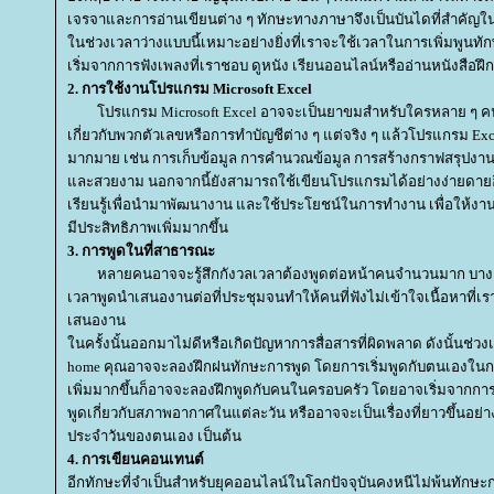
เจรจาและการอ่านเขียนต่าง ๆ ทักษะทางภาษาจึงเป็นบันไดที่สำคัญ
นช่วงเวลาว่างแบบนี้เหมาะอย่างยิ่งที่เราจะใช้เวลาในการเพิ่มพูนท
เริ่มจากการฟังเพลงที่เราชอบ ดูหนัง เรียนออนไลน์หรืออ่านหนังสือฝึ
2. การใช้งานโปรแกรม Microsoft Excel
ปรแกรม Microsoft Excel อาจจะเป็นยาขมสำหรับใครหลาย ๆ คน เ
เกี่ยวกับพวกตัวเลขหรือการทำบัญชีต่าง ๆ แต่จริง ๆ แล้วโปรแกรม Exc
มากมาย เช่น การเก็บข้อมูล การคำนวณข้อมูล การสร้างกราฟสรุปงาน
ละสวยงาม นอกจากนี้ยังสามารถใช้เขียนโปรแกรมได้อย่างง่ายดายอีกด
เรียนรู้เพื่อนำมาพัฒนางาน และใช้ประโยชน์ในการทำงาน เพื่อให้
มีประสิทธิภาพเพิ่มมากขึ้น
3. การพูดในที่สาธารณะ
หลายคนอาจจะรู้สึกกังวลเวลาต้องพูดต่อหน้าคนจำนวนมาก บางคนอ
เวลาพูดนำเสนองานต่อที่ประชุมจนทำให้คนที่ฟังไม่เข้าใจเนื้อหาที่เ
เสนองาน
นครั้งนั้นออกมาไม่ดีหรือเกิดปัญหาการสื่อสารที่ผิดพลาด ดังนั้นช่ว
home คุณอาจจะลองฝึกฝนทักษะการพูด โดยการเริ่มพูดกับตนเองในกร
เพิ่มมากขึ้นก็อาจจะลองฝึกพูดกับคนในครอบครัว โดยอาจเริ่มจากการเล่
พูดเกี่ยวกับสภาพอากาศในแต่ละวัน หรืออาจจะเป็นเรื่องที่ยาวขึ้นอย่างกา
ประจำวันของตนเอง เป็นต้น
4. การเขียนคอนเทนต์
อีกทักษะที่จำเป็นสำหรับยุคออนไลน์ในโลกปัจจุบันคงหนีไม่พ้นทักษะ