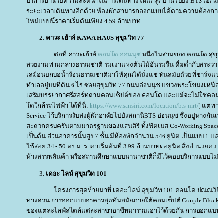
บริการอำนวยความสะดวกในการเดินทางให้แก่ลูกบ้านไปยัง BTS เอกมัย ท
ระยะเวลาเดินทางอีกด้วย ห้องพักสามารถออกแบบได้ตามความต้องการขอ
หม่แบบนี้ราคาเริ่มต้นเพียง 4.59 ล้านบาท
คาวะ เฮ้าส์ KAWA HAUS สุขุมวิท 77
ต่อที่ คาวะเฮ้าส์
คอนโด อ่อนนุช
หนึ่งในสามของ คอนโด สุขุมวิท 
สวยงามท่ามกลางธรรมชาติ ร่มเงาแห่งต้นไม้อันร่มรื่น ดื่มด่ำกับสระว่าย
เสมือนยกบ่อน้ำร้อนธรรมชาติมาให้คุณได้นั่งแช่ ทันสมัยด้วยที่ชาร์จ
ทำเลอยู่บนที่ดิน 6 ไร่ ซอยสุขุมวิท 77 ถนนอ่อนนุช แขวงพระโขนงเหนือ
เสริมบรรยากาศรีสอร์ทตามคอนเซ็ปต์ของ คอนโด และแม้จะไม่ใช่คอ
ดใกล้รถไฟฟ้า ได้ที่นี่:
https://www.sansiri.com/location/bts-mrt/
) แต่ท
Service ไว้บริการรับส่งผู้พักอาศัยไปยังสถานีBTS อ่อนนุช ซึ่งอยู่ห่างกั
สะดวกครบครันตามมาตรฐานของแสนสิริ ทั้งฟิตเนส Co-Working Space ล็อ
เป็นต้น ส่วนอาคารนั้นสูง 7 ชั้น มีห้องพักจำนวน 546 ยูนิต เป็นแบบ 1 และ
ช้สอย 34 - 50 ตร.ม. ราคาเริ่มต้นที่ 3.99 ล้านบาทต่อยูนิต สิ่งอำ
ห้างสรรพสินค้า หรือสถานศึกษาแบบนานาชาติก็มีไว้คอยบริการแบบ
เดอะ ไลน์ สุขุมวิท 101
ครงการสุดท้ายมาที่ เดอะ ไลน์ สุขุมวิท 101 คอนโด ปุณณวิถี
ทางด่วน การออกแบบอาคารสุดทันสมัยภายใต้คอนเซ็ปต์ Couple B
ของแต่ละไลฟ์สไตล์แต่ละสาขาอาชีพมารวมเอาไว้ด้วยกัน การออ