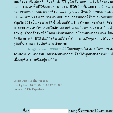
ของผู้อยู่อาศัยเป็นหลัก ห้องพักทั้ง 778 ยูนิต จึงเน้นความโปร่งโล่งสบ
กว่า 3.4 เมตร พื้นที่ใช้สอย 26 - 63 ตร.ม. มีให้เลือกทั้งแบบ 1 - 2 ห้องนอน
กลางร่วมกันอย่างลงตัว อาทิ Co-Working Space ที่รองรับการทั้งงานทั้ง
Kitchen สวนหย่อม สระว่ายน้ำ ฟิตเนส ก็มีรองรับการใช้งานอย่างครบครั
สุขุมวิท 101 เป็น คอนโด 37 ชั้นตั้งบนที่ดิน 4 ไร่ ติดถนนสุขุมวิท ใกล้
บางจาก เขตพระโขนง อยู่ใกล้ทางด่วนพิเศษเฉลิมมหานคร แวดล้อมด
อาทิ ศูนย์การค้า เทสโก้ โลตัส เซ็นทรัลบางนา โรงพยาบาลสุขุมวิท เป็นต้
ดติดรถไฟฟ้า BTS ปุณวิถี เดินไม่กี่ก้าวก็สามารถไปถึงจุดหมายได้อย
ูนิตก็น่าคบหา เริ่มต้นที่ 3.99 ล้านบาท
bangkok condo จากแสนสิริ
นย่านสุขุมวิท ทั้ง 3 โครงการ ท
ครบครัน เดินทางง่าย แถมราคาสามารถจับต้องได้ทุกสาขาอาชีพเช่นนี้ ม
เพื่ออยู่ชั่วคราวหรืออยู่ยาวก็คุ้ม
Create Date : 16 มีนาคม 2563
Last Update : 16 มีนาคม 2563 17:37:49 น.
Counter : 1437 Pageviews.
ชื่อ :
* blog นี้ comment ได้เฉพาะสม