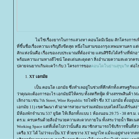
ไม่ใช่เรื่องยากในการแสวงหา คอนโดมิเนียม สักโครงการเพื่อพ
ที่ขึ้นชื่อเรื่องความเจริญถึงขีดสุด หนึ่งในสามของกรุงเทพมหานคร แต่เ
สักแห่งนั่นคือ เรื่องของงบประมาณที่ต้องจ่าย แสนสิริจึงได้สร้างที่พั
พร้อมความงามทางดีไซน์ โดดเด่นสะดุดตา สิ่งอำนวยความสะดวกคร
ปลายจนยากเกินจะคว้า กับ 3 โครงการของ
คอนโดในย่านสุขุมวิท
ต่อไป
XT เอกมั
เป็น คอนโด เอกมัย ซึ่งทำเลอยู่ในช่วงที่คึกคักทั้งเศรษฐกิจ
ว่าคุณจะต้องการอะไร เอกมัยมีให้ครบ ทั้งสตรีทฟู้ด ห้างสรรพสินค้า Maj
เลิกงาน เช่น 7th Street, Wine Republic รถไฟฟ้า ซึ่ง XT เอกมัย ตั้งอยู่บ
เอกมัย 11) เขตวัฒนา ตัวอาคารสวยงามร่วมสมัยแบบสไตล์โมเดิร์นสง่า
มีห้องพักจำนวน 537 ยูนิต ให้เลือกทั้งแบบ 1 ห้องนอน 29.75 - 38 ตร.ม
ตร.ม. ครบครันด้วยสิ่งอำนวยความสะดวกภายใน ทั้งสระว่ายน้ำ ฟิตเนสพร
Working Space แต่ที่เด็ดไปกว่านั้นคือ สมาชิกสามารถใช้บริการพื้นที่
เครือ XT ได้ ไม่ว่าจะเป็น XT ห้วยขวาง XT พญาไท แม้จะอยู่ห่างจากส