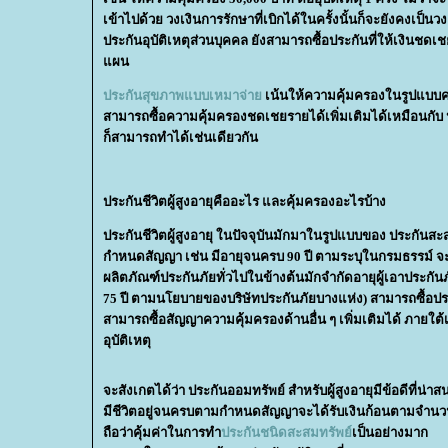
เข้าไปด้วย วงเงินการรักษาที่เบิกได้ในครั้งนั้นก็จะยังคงเป็นวงเ
ประกันอุบัติเหตุส่วนบุคคล ยังสามารถซื้อประกันที่ให้เงินช
ผน
ประกันสุขภาพแบบเหมาจ่า
เน้นให้ความคุ้มครองในรูปแบบค่าร
สามารถซื้อความคุ้มครองชดเชยรายได้เพิ่มเติมได้เหมือนกับ ปร
ก็สามารถทำได้เช่นเดียวกัน
ประกันชีวิตผู้สูงอายุคืออะไร และคุ้มครองอะไรบ้าง
ประกันชีวิตผู้สูงอายุ ในปัจจุบันมักมาในรูปแบบของ ประกันสะส
กำหนดสัญญา เช่น มีอายุจนครบ 90 ปี ตามระบุในกรมธรรม์ จะไ
ผลิตภัณฑ์ประกันภัยทั่วไปในข้างต้นมักจำกัดอายุผู้เอาประกันภัยอย
75 ปี ตามนโยบายของบริษัทประกันภัยบางแห่ง) สามารถซื้อประก
สามารถซื้อสัญญาความคุ้มครองด้านอื่น ๆ เพิ่มเติมได้ ภายใต้
อุบัติเหตุ
จะสังเกตได้ว่า ประกันออมทรัพย์ สำหรับผู้สูงอายุมีข้อดีที่
มีชีวิตอยู่จนครบตามกำหนดสัญญาจะได้รับเงินก้อนตามจำนวน
ถือว่าคุ้มค่าในการทำ
ประกันชนิดสะสมทรัพย์
เป็นอย่างมาก