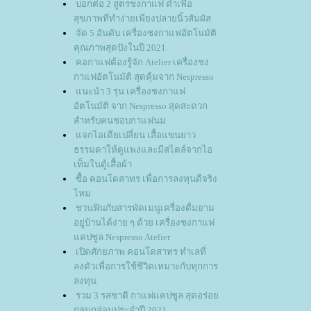
บอกต่อ 2 สูตรชงกาแฟ ดำเพื่อ
สุขภาพที่ทำง่ายเพียงปลายนิ้วสัมผัส
จัด 5 อันดับ เครื่องชงกาแฟอัตโนมัติ
คุณภาพสุดปังในปี 2021
คอกาแฟต้องรู้จัก Atelier เครื่องชง
กาแฟอัตโนมัติ สุดคุ้มจาก Nespresso
นะนำ 3 รุ่น เครื่องชงกาแฟ
อัตโนมัติ จาก Nespresso สุดสะดวก
สำหรับคนชอบกาแฟนม
จกไอเดียเปลี่ยน เสื้อแขนยาว
ธรรมดาให้ดูแพงและมีสไตล์จากไอ
เท็มในตู้เสื้อผ้า
ซื้อ คอนโดสาทร เพื่อการลงทุนดีจริง
ไหม
ชวนฟินกับสารพัดเมนูเครื่องดื่มยาม
อยู่บ้านได้ง่าย ๆ ด้วย เครื่องชงกาแฟ
คปซูล Nespresso Atelier
เปิดศักยภาพ คอนโดสาทร ทำเลที่
ลงตัวเพื่อการใช้ชีวิตเหมาะกับทุกการ
ลงทุน
รวม 3 รสชาติ กาแฟแคปซูล สุดอร่อ
กลมกล่อมประจำปี 2021