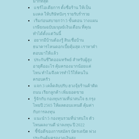
มากที่สุด
ชร์ไอเดียการ ตั้งชื่อร้าน ให้เป็น
มงคล ให้บริษัทปังๆ รายรับร่ำรว
เริ่มก่อนสบายกว่า 5 ขั้นตอน วางแผน
เกษียณฉบับมนุษย์เงินเดือน ที่คุณ
ทำได้ตั้งแต่วันนี้
อยากมีบ้านต้องรู้ สินเชื่อบ้าน
ธนาคารไหนดอกเบี้ยคุ้มสุด เราหาคำ
ตอบมาให้แล้ว
ประกันชีวิตออมทรัพย์ สำหรับผู้สูง
อายุคืออะไร คุ้มครองมากน้อยแค่
ไหน ทำไมจึงควรทำไว้ให้คนใน
ครอบครัว
จก 3 เคล็ดลับปรับ ฮวงจุ้ยร้านค้าติด
ถนน เรียกลูกค้า เพิ่มยอดขา
รู้จักกับ กองทุนรวมที่น่าสนใจ ธ.กรุง
ไทยปี 2565 ให้ผลตอบแทนดี คุ้มค่า
กับการลงทุน
นะนำ 5 กองทุนรวมที่น่าสนใจ ตัว
ไหนผลงานดี น่าลงทุน ปี 2022
ชี้ข้อดีของการสมัคร บัตรเดบิต พ่วง
ประกันคุ้มครองวงเงินสูง