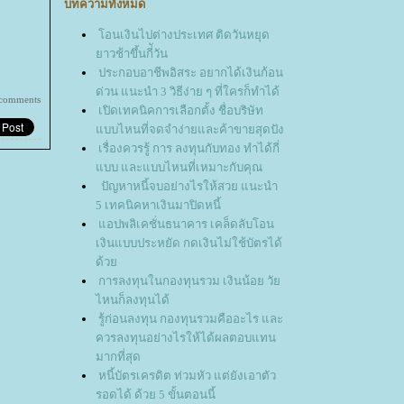
บทความทั้งหมด
อนเงินไปต่างประเทศ ติดวันหยุด
าวช้าขึ้นกี่ัวัน
ประกอบอาชีพอิสระ อยากได้เงินก้อน
ด่วน แนะนำ 3 วิธีง่าย ๆ ที่ใครก็ทำได้
 comments
เปิดเทคนิคการเลือกตั้ง ชื่อบริษัท
บบไหนที่จดจำง่ายและค้าขายสุดปัง
เรื่องควรรู้ การ ลงทุนกับทอง ทำได้กี่
บบ และแบบไหนที่เหมาะกับคุณ
ปัญหาหนี้จบอย่างไรให้สวย แนะนำ
5 เทคนิคหาเงินมาปิดหนี้
อปพลิเคชั่นธนาคาร เคล็ดลับโอน
เงินแบบประหยัด กดเงินไม่ใช้บัตรได้
ด้ว
การลงทุนในกองทุนรวม เงินน้อย วั
ไหนก็ลงทุนได้
รู้ก่อนลงทุน กองทุนรวมคืออะไร และ
ควรลงทุนอย่างไรให้ได้ผลตอบแทน
มากที่สุด
หนี้บัตรเครดิต ท่วมหัว แต่ยังเอาตัว
รอดได้ ด้วย 5 ขั้นตอนนี้