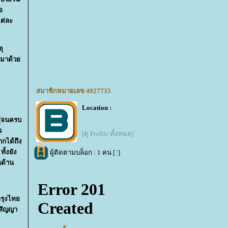
อ
แต่ละ
ตุ
้ามาด้ว
สมาชิกหมายเลข 4927735
Location :
ยู่จนครบ
ว
[ดู Profile ทั้งหมด]
ากได้ถึง
ั้งยัง
ผู้ติดตามบล็อก : 1 คน [
?
]
นด้าน
กกรุงไท
ุสัญญา