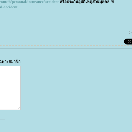
.com/th/personal/insurance/accident
หรือประกันอุบัติเหตุส่วนบุคคล ที่
al-accident
0
้เฉพาะสมาชิก