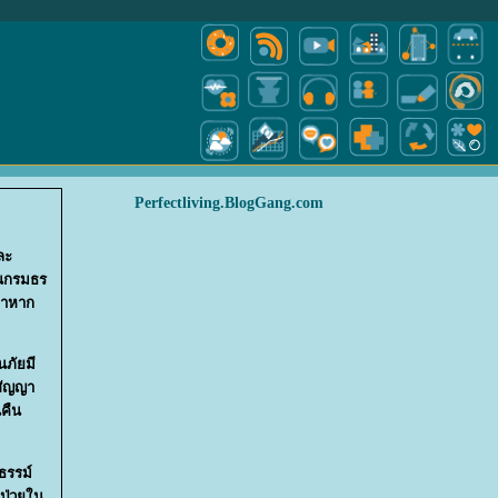
Perfectliving.BlogGang.com
ละ
ในกรมธร
ว่าหาก
นภัยมี
สัญญา
นคืน
ธรรม์
้ป่วยใน