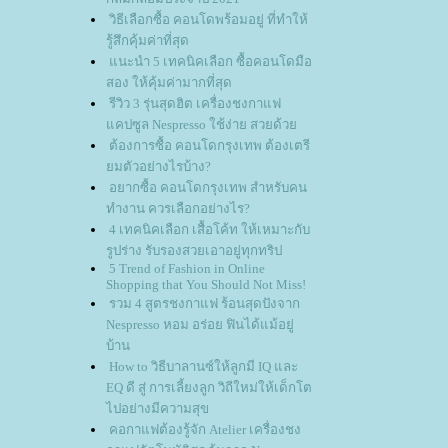
วิธีเลือกซื้อ คอนโดพร้อมอยู่ ที่ทำให้
รู้สึกคุ้มค่าที่สุด
นะนำ 5 เทคนิคเลือก ซื้อคอนโดมือ
สอง ให้คุ้มค่ามากที่สุด
รีวิว 3 รุ่นสุดฮิต เครื่องชงกาแฟ
คปซูล Nespresso ใช้ง่าย สวยด้ว
ต้องการซื้อ คอนโดกรุงเทพ ต้องเตรี
มตัวอย่างไรบ้าง?
อยากซื้อ คอนโดกรุงเทพ สำหรับคน
ทำงาน ควรเลือกอย่างไร?
4 เทคนิคเลือก เสื้อโค้ท ให้เหมาะกับ
รูปร่าง รับรองสวยเอาอยู่ทุกทริป
5 Trend of Fashion in Online
Shopping that You Should Not Miss!
รวม 4 สูตรชงกาแฟ ร้อนสุดปังจาก
Nespresso หอม อร่อย ฟินได้แม้อยู่
บ้าน
How to วิธีบาลานซ์ให้ลูกมี IQ และ
EQ ดี สู่ การเลี้ยงลูก วิถีใหม่ให้เด็กโต
ไปอย่างมีความสุข
คอกาแฟต้องรู้จัก Atelier เครื่องชง