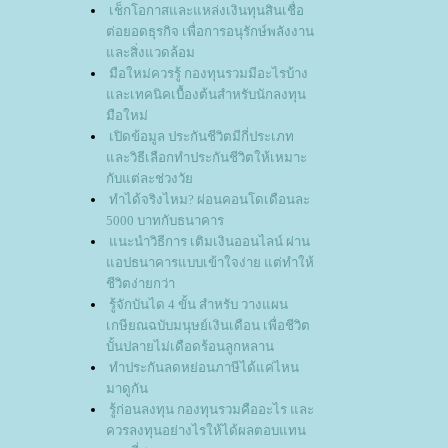
เช็กโอกาสและแหล่งเงินทุนสินเชื่อ
ต่อยอดธุรกิจ เพื่อการอนุรักษ์พลังงาน
ละสิ่งแวดล้อม
มือใหม่ควรรู้ กองทุนรวมมีอะไรบ้าง
ละเทคนิคเบื้องต้นสำหรับนักลงทุน
มือใหม่
เปิดข้อมูล ประกันชีวิตมีกี่ประเภท
ละวิธีเลือกทำประกันชีวิตให้เหมาะ
กับแต่ละช่วงวั
ทำได้จริงไหม? ผ่อนคอนโดเดือนละ
5000 บาทกับธนาคาร
นะนำวิธีการ เติมเงินออนไลน์ ผ่าน
อปธนาคารแบบเข้าใจง่าย แต่ทำให้
ชีวิตง่ายกว่า
รู้จักบันได 4 ขั้น สำหรับ วางแผน
เกษียณฉบับมนุษย์เงินเดือน เพื่อชีวิต
บั้นปลายไม่เดือดร้อนลูกหลาน
ทำประกันลดหย่อนภาษีได้แค่ไหน
มาดูกัน
รู้ก่อนลงทุน กองทุนรวมคืออะไร และ
ควรลงทุนอย่างไรให้ได้ผลตอบแทน