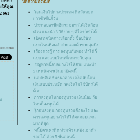
 มีหน้า
บทความทั้งหมด
ยให้คุณ
อนเงินไปต่างประเทศ ติดวันหยุด
2 661
าวช้าขึ้นกี่ัวัน
ประกอบอาชีพอิสระ อยากได้เงินก้อน
ด่วน แนะนำ 3 วิธีง่าย ๆ ที่ใครก็ทำได้
เปิดเทคนิคการเลือกตั้ง ชื่อบริษัท
บบไหนที่จดจำง่ายและค้าขายสุดปัง
 comments
เรื่องควรรู้ การ ลงทุนกับทอง ทำได้กี่
บบ และแบบไหนที่เหมาะกับคุณ
ปัญหาหนี้จบอย่างไรให้สวย แนะนำ
5 เทคนิคหาเงินมาปิดหนี้
อปพลิเคชั่นธนาคาร เคล็ดลับโอน
เงินแบบประหยัด กดเงินไม่ใช้บัตรได้
ด้ว
การลงทุนในกองทุนรวม เงินน้อย วั
คม
ไหนก็ลงทุนได้
รู้ก่อนลงทุน กองทุนรวมคืออะไร และ
ควรลงทุนอย่างไรให้ได้ผลตอบแทน
มากที่สุด
หนี้บัตรเครดิต ท่วมหัว แต่ยังเอาตัว
รอดได้ ด้วย 5 ขั้นตอนนี้