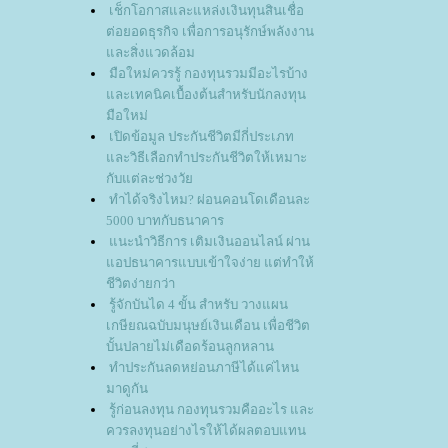
เช็กโอกาสและแหล่งเงินทุนสินเชื่อ
ต่อยอดธุรกิจ เพื่อการอนุรักษ์พลังงาน
ละสิ่งแวดล้อม
มือใหม่ควรรู้ กองทุนรวมมีอะไรบ้าง
ละเทคนิคเบื้องต้นสำหรับนักลงทุน
มือใหม่
เปิดข้อมูล ประกันชีวิตมีกี่ประเภท
ละวิธีเลือกทำประกันชีวิตให้เหมาะ
กับแต่ละช่วงวั
ทำได้จริงไหม? ผ่อนคอนโดเดือนละ
5000 บาทกับธนาคาร
นะนำวิธีการ เติมเงินออนไลน์ ผ่าน
อปธนาคารแบบเข้าใจง่าย แต่ทำให้
ชีวิตง่ายกว่า
รู้จักบันได 4 ขั้น สำหรับ วางแผน
เกษียณฉบับมนุษย์เงินเดือน เพื่อชีวิต
บั้นปลายไม่เดือดร้อนลูกหลาน
ทำประกันลดหย่อนภาษีได้แค่ไหน
มาดูกัน
รู้ก่อนลงทุน กองทุนรวมคืออะไร และ
ควรลงทุนอย่างไรให้ได้ผลตอบแทน