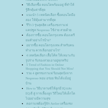
วิธีเลือกซื้อ คอนโดพร้อมอยู่ ที่ทำให้
รู้สึกคุ้มค่าที่สุด
นะนำ 5 เทคนิคเลือก ซื้อคอนโดมือ
สอง ให้คุ้มค่ามากที่สุด
รีวิว 3 รุ่นสุดฮิต เครื่องชงกาแฟ
คปซูล Nespresso ใช้ง่าย สวยด้ว
ต้องการซื้อ คอนโดกรุงเทพ ต้องเตรี
มตัวอย่างไรบ้าง?
อยากซื้อ คอนโดกรุงเทพ สำหรับคน
ทำงาน ควรเลือกอย่างไร?
4 เทคนิคเลือก เสื้อโค้ท ให้เหมาะกับ
รูปร่าง รับรองสวยเอาอยู่ทุกทริป
5 Trend of Fashion in Online
Shopping that You Should Not Miss!
รวม 4 สูตรชงกาแฟ ร้อนสุดปังจาก
Nespresso หอม อร่อย ฟินได้แม้อยู่
บ้าน
How to วิธีบาลานซ์ให้ลูกมี IQ และ
EQ ดี สู่ การเลี้ยงลูก วิถีใหม่ให้เด็กโต
ไปอย่างมีความสุข
คอกาแฟต้องรู้จัก Atelier เครื่องชง