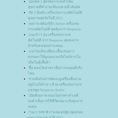
บอกต่อ 2 สูตรชงกาแฟ ดำเพื่อ
สุขภาพที่ทำง่ายเพียงปลายนิ้วสัมผัส
จัด 5 อันดับ เครื่องชงกาแฟอัตโนมัติ
คุณภาพสุดปังในปี 2021
คอกาแฟต้องรู้จัก Atelier เครื่องชง
กาแฟอัตโนมัติ สุดคุ้มจาก Nespresso
นะนำ 3 รุ่น เครื่องชงกาแฟ
อัตโนมัติ จาก Nespresso สุดสะดวก
สำหรับคนชอบกาแฟนม
จกไอเดียเปลี่ยน เสื้อแขนยาว
ธรรมดาให้ดูแพงและมีสไตล์จากไอ
เท็มในตู้เสื้อผ้า
ซื้อ คอนโดสาทร เพื่อการลงทุนดีจริง
ไหม
ชวนฟินกับสารพัดเมนูเครื่องดื่มยาม
อยู่บ้านได้ง่าย ๆ ด้วย เครื่องชงกาแฟ
คปซูล Nespresso Atelier
เปิดศักยภาพ คอนโดสาทร ทำเลที่
ลงตัวเพื่อการใช้ชีวิตเหมาะกับทุกการ
ลงทุน
รวม 3 รสชาติ กาแฟแคปซูล สุดอร่อ
กลมกล่อมประจำปี 2021