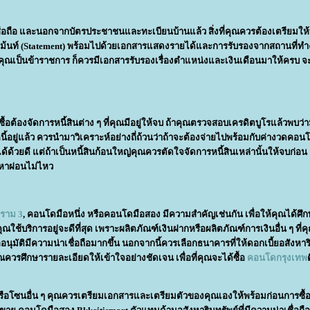
าเชื่อถือ และนอกจากบัตรประชาชนและทะเบียนบ้านแล้ว สิ่งที่คุณควรต้องเตรียมให
สเตทเม้นท์ (Statement) พร้อมไปด้วยเอกสารแสดงรายได้และการรับรองจากสถานที่ท
าคุณเป็นข้าราชการ ก็ควรมีเอกสารรับรองเรื่องตำแหน่งและเงินเดือนมาให้ครบ จ
้อต้องจัดการหนี้สินต่าง ๆ ที่คุณมีอยู่ให้จบ ถ้าคุณตรวจสอบเครดิตบูโรแล้วพบว่า
ี้อยู่แล้ว ควรนำมาวิเคราะห์อย่างถี่ถ้วนว่าถ้าจะต้องจ่ายไปพร้อมกับค่างวดคอน
ด้วยดี แต่ถ้าเป็นหนี้สินก้อนใหญ่คุณควรตัดใจจัดการหนี้สินเหล่านั้นให้จบก่อน 
ญหาผ่อนไม่ไหว
ราม 3
, คอนโดมือหนึ่ง หรือคอนโดมือสอง มีความสำคัญเช่นกัน เพื่อให้คุณได้ศ
ุณใช้บริการอยู่จะดีที่สุด เพราะผลิตภัณฑ์เงินฝากหรือผลิตภัณฑ์การเงินอื่น ๆ ที่คุ
นุมัติมีความน่าเชื่อถือมากขึ้น นอกจากนี้ควรเลือกธนาคารที่ให้ดอกเบี้ยอสังหาร
ุณควรศึกษารายละเอียดให้เข้าใจอย่างชัดเจน เพื่อที่คุณจะได้ซื้อ
คอนโดกรุงเทพ
หรือโซนอื่น ๆ คุณควรเตรียมเอกสารและเตรียมตัวของคุณเองให้พร้อมก่อนการซื้อ 