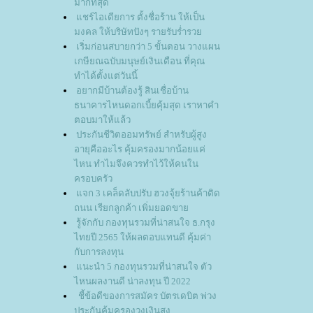
มากที่สุด
ชร์ไอเดียการ ตั้งชื่อร้าน ให้เป็น
มงคล ให้บริษัทปังๆ รายรับร่ำรว
เริ่มก่อนสบายกว่า 5 ขั้นตอน วางแผน
เกษียณฉบับมนุษย์เงินเดือน ที่คุณ
ทำได้ตั้งแต่วันนี้
อยากมีบ้านต้องรู้ สินเชื่อบ้าน
ธนาคารไหนดอกเบี้ยคุ้มสุด เราหาคำ
ตอบมาให้แล้ว
ประกันชีวิตออมทรัพย์ สำหรับผู้สูง
อายุคืออะไร คุ้มครองมากน้อยแค่
ไหน ทำไมจึงควรทำไว้ให้คนใน
ครอบครัว
จก 3 เคล็ดลับปรับ ฮวงจุ้ยร้านค้าติด
ถนน เรียกลูกค้า เพิ่มยอดขา
รู้จักกับ กองทุนรวมที่น่าสนใจ ธ.กรุง
ไทยปี 2565 ให้ผลตอบแทนดี คุ้มค่า
กับการลงทุน
นะนำ 5 กองทุนรวมที่น่าสนใจ ตัว
ไหนผลงานดี น่าลงทุน ปี 2022
ชี้ข้อดีของการสมัคร บัตรเดบิต พ่วง
ประกันคุ้มครองวงเงินสูง