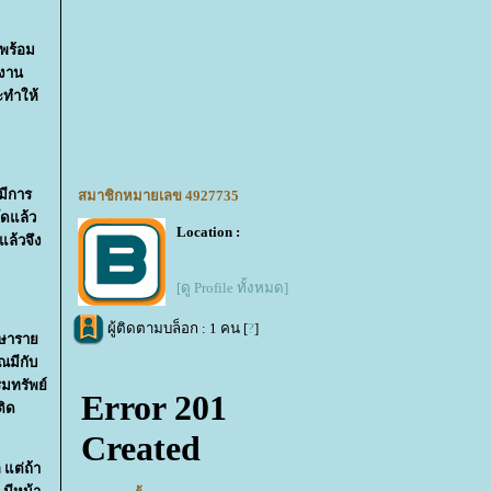
้พร้อม
ำงาน
ะทำให้
มีการ
สมาชิกหมายเลข 4927735
โดแล้ว
Location :
แล้วจึง
[ดู Profile ทั้งหมด]
ผู้ติดตามบล็อก : 1 คน [
?
]
ึกษารา
ณมีกับ
ิมทรัพย์
ติด
แต่ถ้า