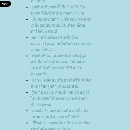
มากที่สุด
ชร์ไอเดียการ ตั้งชื่อร้าน ให้เป็น
มงคล ให้บริษัทปังๆ รายรับร่ำรว
เริ่มก่อนสบายกว่า 5 ขั้นตอน วางแผน
เกษียณฉบับมนุษย์เงินเดือน ที่คุณ
ทำได้ตั้งแต่วันนี้
อยากมีบ้านต้องรู้ สินเชื่อบ้าน
ธนาคารไหนดอกเบี้ยคุ้มสุด เราหาคำ
ตอบมาให้แล้ว
ประกันชีวิตออมทรัพย์ สำหรับผู้สูง
อายุคืออะไร คุ้มครองมากน้อยแค่
ไหน ทำไมจึงควรทำไว้ให้คนใน
ครอบครัว
จก 3 เคล็ดลับปรับ ฮวงจุ้ยร้านค้าติด
ถนน เรียกลูกค้า เพิ่มยอดขา
รู้จักกับ กองทุนรวมที่น่าสนใจ ธ.กรุง
ไทยปี 2565 ให้ผลตอบแทนดี คุ้มค่า
กับการลงทุน
นะนำ 5 กองทุนรวมที่น่าสนใจ ตัว
ไหนผลงานดี น่าลงทุน ปี 2022
ชี้ข้อดีของการสมัคร บัตรเดบิต พ่วง
ประกันคุ้มครองวงเงินสูง