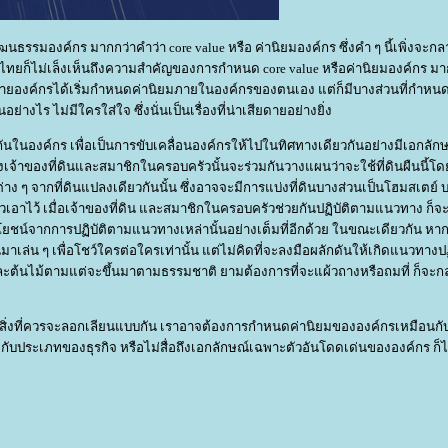
มองค์กร มากกว่าคำว่า core value หรือ ค่านิยมองค์กร ซึ่งคำ ๆ นี้เพิ่งจะก
ในไทยก็ไม่เล็งเห็นถึงความสำคัญของการกำหนด core value หรือค่านิยมองค์กร มา
้หลายองค์กรได้เริ่มกำหนดค่านิยมภายในองค์กรของตนเอง แต่ก็มีบางส่วนที่กำหนด
็นอย่างไร ไม่มีใครใส่ใจ ซึ่งนั่นเป็นเรื่องที่น่าเสียดายอย่างยิ่ง
นองค์กร เพื่อเป็นการขับเคลื่อนองค์กรให้ไปในทิศทางเดียวกันอย่างมีเอกลัก
ึ่งเจ้าของที่ดินและสมาชิกในครอบครัวนั้นจะร่วมกันวางแผนว่าจะใช้ที่ดินผืนนี้โด
่าง ๆ จากที่ดินแปลงเดียวกันนั้น ซึ่งอาจจะมีการแบ่งที่ดินบางส่วนเป็นโฮมสเตย์ 
ัวเอาไว้ เมื่อเจ้าของที่ดิน และสมาชิกในครอบครัวช่วยกันปฏิบัติตามแนวทาง ก็จะ
ับประโยชน์จากการปฏิบัติตามแนวทางเหล่านั้นอย่างเต็มที่อีกด้วย ในขณะเดียวกัน หา
้นมาเล่น ๆ เพื่อโชว์ใครต่อใครเท่านั้น แต่ไม่คิดที่จะลงมือผลักดันให้เกิดแนวทางปฏ
ัชพืชและต้นไม้ตามแต่จะขึ้นมาตามธรรมชาติ ยามต้องการที่จะแผ้วถางหรือถมที่ ก็จะ
งที่ควรจะลอกเลียนแบบกัน เราอาจต้องการกำหนดค่านิยมขององค์กรเหมือนกั
บประเภทของธุรกิจ หรือไม่สื่อถึงเอกลักษณ์เฉพาะตัวอันโดดเด่นขององค์กร ก็ไม