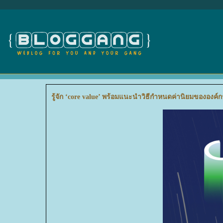
รู้จัก ‘core value’ พร้อมแนะนำวิธีกำหนดค่านิยมขององค์ก