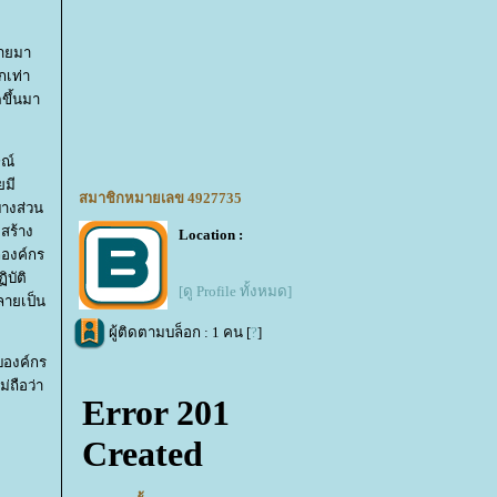
ลายมา
กเท่า
ขึ้นมา
ษณ์
ยมี
สมาชิกหมายเลข 4927735
บางส่วน
สร้าง
Location :
กองค์กร
ิบัติ
[ดู Profile ทั้งหมด]
กลายเป็น
ผู้ติดตามบล็อก : 1 คน [
?
]
บองค์กร
่ถือว่า