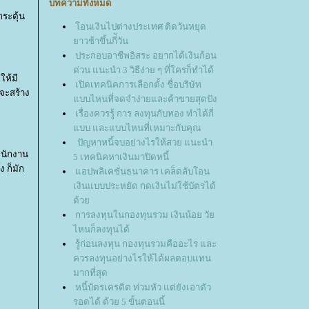
บทความทั้งหมด
ระตุ้น
อนเงินไปต่างประเทศ ติดวันหยุด
าวช้าขึ้นกี่ัวัน
ประกอบอาชีพอิสระ อยากได้เงินก้อน
ด่วน แนะนำ 3 วิธีง่าย ๆ ที่ใครก็ทำได้
ห้มี
เปิดเทคนิคการเลือกตั้ง ชื่อบริษัท
่จะสร้าง
บบไหนที่จดจำง่ายและค้าขายสุดปัง
เรื่องควรรู้ การ ลงทุนกับทอง ทำได้กี่
บบ และแบบไหนที่เหมาะกับคุณ
ปัญหาหนี้จบอย่างไรให้สวย แนะนำ
อพนักงาน
5 เทคนิคหาเงินมาปิดหนี้
ง ก็มัก
อปพลิเคชั่นธนาคาร เคล็ดลับโอน
เงินแบบประหยัด กดเงินไม่ใช้บัตรได้
ด้ว
การลงทุนในกองทุนรวม เงินน้อย วั
ไหนก็ลงทุนได้
รู้ก่อนลงทุน กองทุนรวมคืออะไร และ
ควรลงทุนอย่างไรให้ได้ผลตอบแทน
มากที่สุด
หนี้บัตรเครดิต ท่วมหัว แต่ยังเอาตัว
รอดได้ ด้วย 5 ขั้นตอนนี้