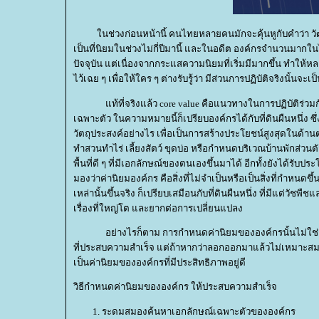
นช่วงก่อนหน้านี้ คนไทยหลายคนมักจะคุ้นหูกับคำว่า วัฒนธรร
เป็นที่นิยมในช่วงไม่กี่ปีมานี้ และในอดีต องค์กรจำนวนมาก
ปัจจุบัน แต่เนื่องจากกระแสความนิยมที่เริ่มมีมากขึ้น ทำให
ไว้เฉย ๆ เพื่อให้ใคร ๆ ต่างรับรู้ว่า มีส่วนการปฏิบัติจริงนั้นจะเป
ท้ที่จริงแล้ว core value คือแนวทางในการปฏิบัติร่วมกันใ
เฉพาะตัว ในความหมายนี้ก็เปรียบองค์กรได้กับที่ดินผืนหนึ่ง ซ
วัตถุประสงค์อย่างไร เพื่อเป็นการสร้างประโยชน์สูงสุดในด้านต
ทำสวนทำไร่ เลี้ยงสัตว์ ขุดบ่อ หรือกำหนดบริเวณบ้านพักส่วนต
พื้นที่ดี ๆ ที่มีเอกลักษณ์ของตนเองขึ้นมาได้ อีกทั้งยังได้ร
มองว่าค่านิยมองค์กร คือสิ่งที่ไม่จำเป็นหรือเป็นสิ่งที่กำหนดขึ
เหล่านั้นขึ้นจริง ก็เปรียบเสมือนกับที่ดินผืนหนึ่ง ที่มีแต่ว
เรื่องที่ใหญ่โต และยากต่อการเปลี่ยนแปลง
อย่างไรก็ตาม การกำหนดค่านิยมขององค์กรนั้นไม่ใช่สิ่
ที่ประสบความสำเร็จ แต่ถ้าหากว่าลอกออกมาแล้วไม่เหมาะสมกั
เป็นค่านิยมขององค์กรที่มีประสิทธิภาพอยู่ดี
วิธีกำหนดค่านิยมขององค์กร ให้ประสบความสำเร็จ
ระดมสมองค้นหาเอกลักษณ์เฉพาะตัวขององค์กร