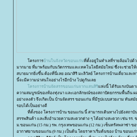
ครงการ
บ้านในจังหวัดขอนแก่น
ที่ตั้งอยู่ในทำเลที่รายล้อมไป
มากมาย ที่มาพร้อมกับนวัตกรรมและเทคโนโลยีสมัยใหม่ ซึ่งจะช่วยให้
สบายมากยิ่งขึ้น ต้องที่นี่เลย อณาสิริ มะลิวัลย์ โครงการบ้านเดี่ยว
นี้จะมีความน่าสนใจอย่างไรอีกบ้าง ไปดูกันเล
ครงการบ้านจัดสรรขอนแก่นจากแสนสิริ
ห่งนี้ ได้รับแรงบันดา
ความสมบูรณ์ของท้องทุ่งนา และเอกลักษณ์ของสถาปัตยกรรมพื้นถิ่น ผ
อย่างลงตัว จึงเกิดเป็น บ้านจัดสรร ขอนแก่น ที่มีรูปแบบสวยงาม ทัน
รอบได้เป็นอย่างดี
ที่ตั้งของ โครงการบ้าน ขอนแก่น นี้ สามารถเดินทางไปยังสถาบัน
สรรพสินค้า และสิ่งอำนวยความสะดวกต่าง ๆ ได้อย่างสะดวก เช่น รร. ข
ม.ขอนแก่น (15 กม.) รพ. กรุงเทพขอนแก่น (12 กม.) เซ็นทรัลพลาซ่า ขอน
อากาศยานขอนแก่น (9 กม.) เป็นต้น โดยราคาเริ่มต้นของ บ้าน ขอนแก่น นี้