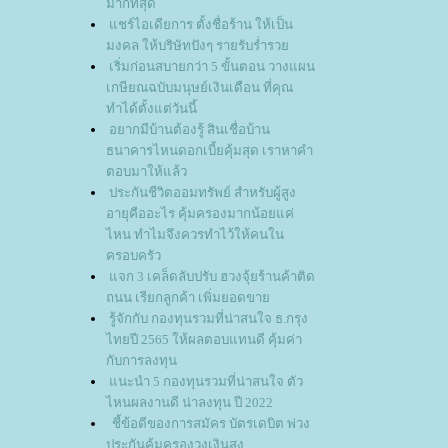
มากที่สุด
ชร์ไอเดียการ ตั้งชื่อร้าน ให้เป็น
มงคล ให้บริษัทปังๆ รายรับร่ำรว
เริ่มก่อนสบายกว่า 5 ขั้นตอน วางแผน
เกษียณฉบับมนุษย์เงินเดือน ที่คุณ
ทำได้ตั้งแต่วันนี้
อยากมีบ้านต้องรู้ สินเชื่อบ้าน
ธนาคารไหนดอกเบี้ยคุ้มสุด เราหาคำ
ตอบมาให้แล้ว
ประกันชีวิตออมทรัพย์ สำหรับผู้สูง
อายุคืออะไร คุ้มครองมากน้อยแค่
ไหน ทำไมจึงควรทำไว้ให้คนใน
ครอบครัว
จก 3 เคล็ดลับปรับ ฮวงจุ้ยร้านค้าติด
ถนน เรียกลูกค้า เพิ่มยอดขา
รู้จักกับ กองทุนรวมที่น่าสนใจ ธ.กรุง
ไทยปี 2565 ให้ผลตอบแทนดี คุ้มค่า
กับการลงทุน
นะนำ 5 กองทุนรวมที่น่าสนใจ ตัว
ไหนผลงานดี น่าลงทุน ปี 2022
ชี้ข้อดีของการสมัคร บัตรเดบิต พ่วง
ประกันคุ้มครองวงเงินสูง