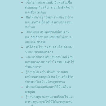
เช็กโอกาสและแหล่งเงินทุนสินเชื่อ
ต่อยอดธุรกิจ เพื่อการอนุรักษ์พลังงาน
ละสิ่งแวดล้อม
มือใหม่ควรรู้ กองทุนรวมมีอะไรบ้าง
ละเทคนิคเบื้องต้นสำหรับนักลงทุน
มือใหม่
เปิดข้อมูล ประกันชีวิตมีกี่ประเภท
ละวิธีเลือกทำประกันชีวิตให้เหมาะ
กับแต่ละช่วงวั
ทำได้จริงไหม? ผ่อนคอนโดเดือนละ
5000 บาทกับธนาคาร
นะนำวิธีการ เติมเงินออนไลน์ ผ่าน
อปธนาคารแบบเข้าใจง่าย แต่ทำให้
ชีวิตง่ายกว่า
รู้จักบันได 4 ขั้น สำหรับ วางแผน
เกษียณฉบับมนุษย์เงินเดือน เพื่อชีวิต
บั้นปลายไม่เดือดร้อนลูกหลาน
ทำประกันลดหย่อนภาษีได้แค่ไหน
มาดูกัน
รู้ก่อนลงทุน กองทุนรวมคืออะไร และ
ควรลงทุนอย่างไรให้ได้ผลตอบแทน