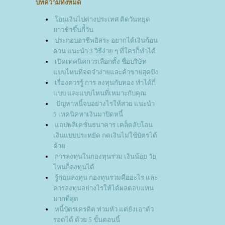
บทความทั้งหมด
อนเงินไปต่างประเทศ ติดวันหยุด
าวช้าขึ้นกี่ัวัน
ประกอบอาชีพอิสระ อยากได้เงินก้อน
ด่วน แนะนำ 3 วิธีง่าย ๆ ที่ใครก็ทำได้
เปิดเทคนิคการเลือกตั้ง ชื่อบริษัท
บบไหนที่จดจำง่ายและค้าขายสุดปัง
เรื่องควรรู้ การ ลงทุนกับทอง ทำได้กี่
บบ และแบบไหนที่เหมาะกับคุณ
ปัญหาหนี้จบอย่างไรให้สวย แนะนำ
5 เทคนิคหาเงินมาปิดหนี้
อปพลิเคชั่นธนาคาร เคล็ดลับโอน
เงินแบบประหยัด กดเงินไม่ใช้บัตรได้
ด้ว
การลงทุนในกองทุนรวม เงินน้อย วั
ไหนก็ลงทุนได้
รู้ก่อนลงทุน กองทุนรวมคืออะไร และ
ควรลงทุนอย่างไรให้ได้ผลตอบแทน
มากที่สุด
หนี้บัตรเครดิต ท่วมหัว แต่ยังเอาตัว
รอดได้ ด้วย 5 ขั้นตอนนี้