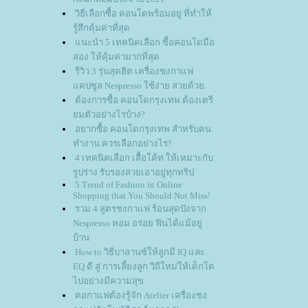
วิธีเลือกซื้อ คอนโดพร้อมอยู่ ที่ทำให้
รู้สึกคุ้มค่าที่สุด
นะนำ 5 เทคนิคเลือก ซื้อคอนโดมือ
สอง ให้คุ้มค่ามากที่สุด
รีวิว 3 รุ่นสุดฮิต เครื่องชงกาแฟ
คปซูล Nespresso ใช้ง่าย สวยด้ว
ต้องการซื้อ คอนโดกรุงเทพ ต้องเตรี
มตัวอย่างไรบ้าง?
อยากซื้อ คอนโดกรุงเทพ สำหรับคน
ทำงาน ควรเลือกอย่างไร?
4 เทคนิคเลือก เสื้อโค้ท ให้เหมาะกับ
รูปร่าง รับรองสวยเอาอยู่ทุกทริป
5 Trend of Fashion in Online
Shopping that You Should Not Miss!
รวม 4 สูตรชงกาแฟ ร้อนสุดปังจาก
Nespresso หอม อร่อย ฟินได้แม้อยู่
บ้าน
How to วิธีบาลานซ์ให้ลูกมี IQ และ
EQ ดี สู่ การเลี้ยงลูก วิถีใหม่ให้เด็กโต
ไปอย่างมีความสุข
คอกาแฟต้องรู้จัก Atelier เครื่องชง