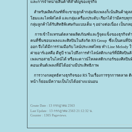
ละการจำหน่ายสินค้าที่สำคัญของธุรกิจ
สำหรับผลิตภัณฑ์ที่จะขายลูกค้ากลุ่มฟังเพลงก็เน้นสินค้าคูลส
ฮมและไลฟ์สไตล์ และกลุ่มเครื่องประดับ เรียกได้ว่ามีครบท
กลุ่มลูกค้าได้รับสิทธิพิเศษกันแบบเต็ม ๆ อย่างต่อเนื่อง เป็
การเข้าใจเทรนด์ตลาดผลิตภัณฑ์และรู้จุดแข็งของธุรกิจทำใ
คนที่ชื่นชอบเพลงและศิลปินในสังกัด RS Group ซึ่งเป็นคนที่ปั
ออก จึงได้มีการร่วมมือกับ ไลน์ประเทศไทย ทำ Line Melody
ค่ายอาร์เอสคือ ดีทูบี รวมไปถึงการทำไลน์สติกเกอร์ที่มีศิล
เพลงรอสายในไลน์ได้ หรือจะดาวน์โหลดสติกเกอร์ของศิลปินที่ช
คอนเท้นต์เพลงที่มีได้อย่างมีประสิทธิภาพ
การวางกลยุทธ์ทางธุรกิจของ RS ในเรื่องการรุกการตลาด ติดสปี
หน้า ก็ย่อมมีความเป็นไปได้อย่างแน่นอน
Create Date : 13 กรกฎาคม 2563
Last Update : 13 กรกฎาคม 2563 21:12:32 น.
Counter : 1305 Pageviews.