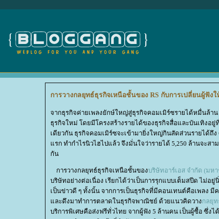
การวางกลยุทธ์ธุรกิจเหนือชั้นของ RS กับการเปลี่ยนผู้ฟังให
จากธุรกิจค่ายเพลงยักษ์ใหญ่สู่ธุรกิจคอมเมิร์ซรายได้หมื่นล้าน 
ธุรกิจใหม่ โดยมีโครงสร้างรายได้ของธุรกิจสื่อและบันเทิงอยู
เดียวกัน ธุรกิจคอมเมิร์ซจะเข้ามายิ่งใหญ่กินสัดส่วนรายได้ถ
รก ทำกำไรนิวไฮไปแล้ว จึงมั่นใจว่ารายได้ 5,250 ล้านจะสามาร
กัน
การวางกลยุทธ์ธุรกิจเหนือชั้นของ
บริษัทอาร์เอส จำกัด (มห
บริษัทอย่างต่อเนื่อง เรียกได้ว่าเป็นการรุกแบบเต็มสปีด ไม่อยู่น
เป็นข่าวดี ๆ ทั้งนั้น จากการเป็นธุรกิจที่มีคอนเทนต์คือเพลง มีค
ละดึงมาทำการตลาดในธุรกิจพาณิชย์ ด้วยแนวคิดวาง
กลยุทธ
บริการพิเศษคือส่งฟรีทั่วไทย จากผู้ฟัง 5 ล้านคน เป็นผู้ซื้อ ซ