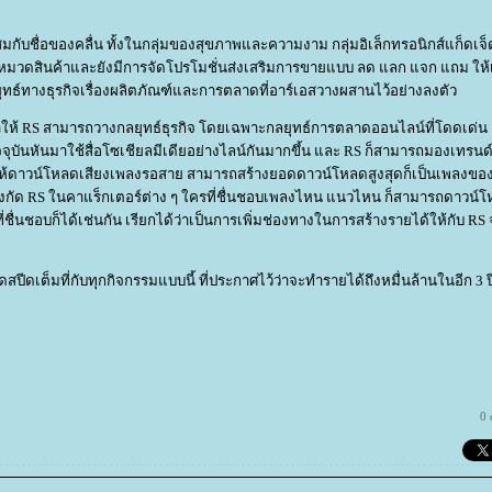
มกับชื่อของคลื่น ทั้งในกลุ่มของสุขภาพและความงาม กลุ่มอิเล็กทรอนิกส์แก็ดเจ็ด
ุกหมวดสินค้าและยังมีการจัดโปรโมชั่นส่งเสริมการขายแบบ ลด แลก แจก แถม ให
นกลยุทธ์ทางธุรกิจเรื่องผลิตภัณฑ์และการตลาดที่อาร์เอสวางผสานไว้อย่างลงตัว
ห้ RS สามารถวางกลยุทธ์ธุรกิจ โดยเฉพาะกลยุทธ์การตลาดออนไลน์ที่โดดเด่น 
จจุบันหันมาใช้สื่อโซเชียลมีเดียอย่างไลน์กันมากขึ้น และ RS ก็สามารถมองเทรนด์
 ให้ดาวน์โหลดเสียงเพลงรอสาย สามารถสร้างยอดดาวน์โหลดสูงสุดก็เป็นเพลงของ
ปินสังกัด RS ในคาแร็กเตอร์ต่าง ๆ ใครที่ชื่นชอบเพลงไหน แนวไหน ก็สามารถดาวน์
ื่นชอบก็ได้เช่นกัน เรียกได้ว่าเป็นการเพิ่มช่องทางในการสร้างรายได้ให้กับ RS
ดเต็มที่กับทุกกิจกรรมแบบนี้ ที่ประกาศไว้ว่าจะทำรายได้ถึงหมื่นล้านในอีก 3 ป
0