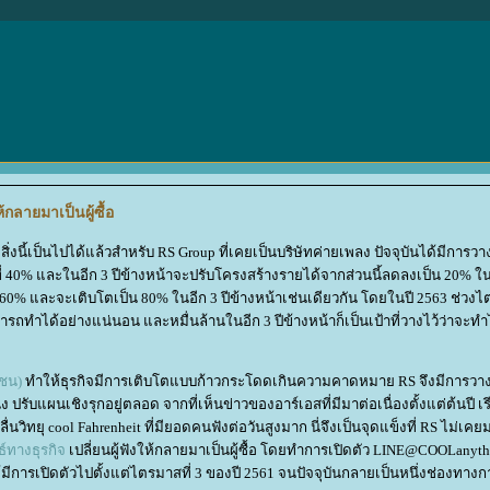
้กลายมาเป็นผู้ซื้อ
สิ่งนี้เป็นไปได้แล้วสำหรับ RS Group ที่เคยเป็นบริษัทค่ายเพลง ปัจจุบันได้มีการวา
่ที่ 40% และในอีก 3 ปีข้างหน้าจะปรับโครงสร้างรายได้จากส่วนนี้ลดลงเป็น 20% 
ึง 60% และจะเติบโตเป็น 80% ในอีก 3 ปีข้างหน้าเช่นเดียวกัน โดยในปี 2563 ช่วง
ถทำได้อย่างแน่นอน และหมื่นล้านในอีก 3 ปีข้างหน้าก็เป็นเป้าที่วางไว้ว่าจะทำ
าชน)
ทำให้ธุรกิจมีการเติบโตแบบก้าวกระโดดเกินความคาดหมาย RS จึงมีการวาง
ิ่ง ปรับแผนเชิงรุกอยู่ตลอด จากที่เห็นข่าวของอาร์เอสที่มีมาต่อเนื่องตั้งแต่ต้นปี เร
ลื่นวิทยุ cool Fahrenheit ที่มียอดคนฟังต่อวันสูงมาก นี่จึงเป็นจุดแข็งที่ RS ไม่เค
์ทางธุรกิ
จ
เปลี่ยนผู้ฟังให้กลายมาเป็นผู้ซื้อ โดยทำการเปิดตัว LINE@COOLanythin
ึ่งได้มีการเปิดตัวไปตั้งแต่ไตรมาสที่ 3 ของปี 2561 จนปัจจุบันกลายเป็นหนึ่งช่องทา