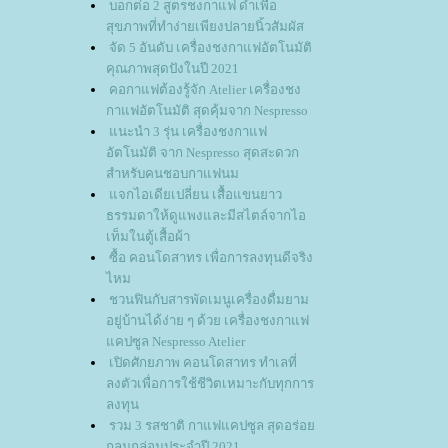
บอกต่อ 2 สูตรชงกาแฟ ดำเพื่อ
สุขภาพที่ทำง่ายเพียงปลายนิ้วสัมผัส
จัด 5 อันดับ เครื่องชงกาแฟอัตโนมัติ
คุณภาพสุดปังในปี 2021
คอกาแฟต้องรู้จัก Atelier เครื่องชง
กาแฟอัตโนมัติ สุดคุ้มจาก Nespresso
นะนำ 3 รุ่น เครื่องชงกาแฟ
อัตโนมัติ จาก Nespresso สุดสะดวก
สำหรับคนชอบกาแฟนม
จกไอเดียเปลี่ยน เสื้อแขนยาว
ธรรมดาให้ดูแพงและมีสไตล์จากไอ
เท็มในตู้เสื้อผ้า
ซื้อ คอนโดสาทร เพื่อการลงทุนดีจริง
ไหม
ชวนฟินกับสารพัดเมนูเครื่องดื่มยาม
อยู่บ้านได้ง่าย ๆ ด้วย เครื่องชงกาแฟ
คปซูล Nespresso Atelier
เปิดศักยภาพ คอนโดสาทร ทำเลที่
ลงตัวเพื่อการใช้ชีวิตเหมาะกับทุกการ
ลงทุน
รวม 3 รสชาติ กาแฟแคปซูล สุดอร่อ
กลมกล่อมประจำปี 2021