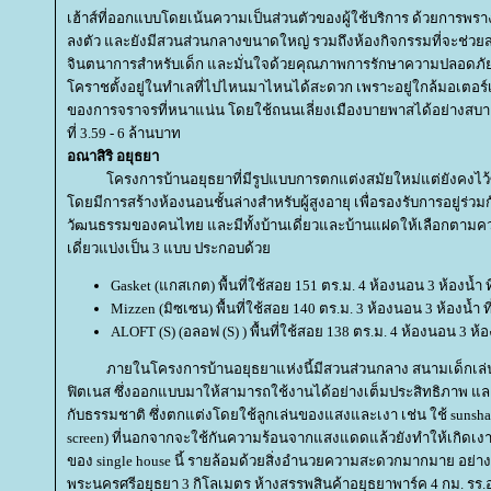
เฮ้าส์ที่ออกแบบโดยเน้นความเป็นส่วนตัวของผู้ใช้บริการ ด้วยการพร
ลงตัว และยังมีสวนส่วนกลางขนาดใหญ่ รวมถึงห้องกิจกรรมที่จะช่วยส่
จินตนาการสำหรับเด็ก และมั่นใจด้วยคุณภาพการรักษาความปลอดภัย
คราชตั้งอยู่ในทำเลที่ไปไหนมาไหนได้สะดวก เพราะอยู่ใกล้มอเตอร์
ของการจราจรที่หนาแน่น โดยใช้ถนนเลี่ยงเมืองบายพาสได้อย่างสบาย ๆ 
ที่ 3.59 - 6 ล้านบาท
อณาสิริ อยุธยา
ครงการบ้านอยุธยาที่มีรูปแบบการตกแต่งสมัยใหม่แต่ยังคงไว้ซ
ดยมีการสร้างห้องนอนชั้นล่างสำหรับผู้สูงอายุ เพื่อรองรับการอยู่ร่วม
วัฒนธรรมของคนไทย และมีทั้งบ้านเดี่ยวและบ้านแฝดให้เลือกตามคว
เดี่ยวแบ่งเป็น 3 แบบ ประกอบด้ว
Gasket (แกสเกต) พื้นที่ใช้สอย 151 ตร.ม. 4 ห้องนอน 3 ห้องน้ำ 
Mizzen (มิซเซน) พื้นที่ใช้สอย 140 ตร.ม. 3 ห้องนอน 3 ห้องน้ำ 
ALOFT (S) (อลอฟ (S) ) พื้นที่ใช้สอย 138 ตร.ม. 4 ห้องนอน 3 ห้อ
ภายในโครงการบ้านอยุธยาแห่งนี้มีสวนส่วนกลาง สนามเด็กเล่น คลั
ฟิตเนส ซึ่งออกแบบมาให้สามารถใช้งานได้อย่างเต็มประสิทธิภาพ 
กับธรรมชาติ ซึ่งตกแต่งโดยใช้ลูกเล่นของแสงและเงา เช่น ใช้ suns
screen) ที่นอกจากจะใช้กันความร้อนจากแสงแดดแล้วยังทำให้เกิดเงาที
ของ single house นี้ รายล้อมด้วยสิ่งอำนวยความสะดวกมากมาย อย่าง
พระนครศรีอยุธยา 3 กิโลเมตร ห้างสรรพสินค้าอยุธยาพาร์ค 4 กม. รร.อ