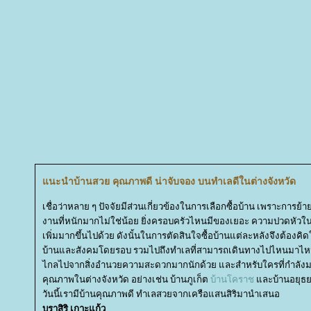
นะนำบ้านสวย คุณภาพดี น่าจับจอง บนทำเลดีในต่างจังหวัด
เชื่อว่าหลาย ๆ ปัจจัยมีส่วนเกี่ยวข้องในการเลือกซื้อบ้าน เพราะการย้า
งานที่หนักมากไม่ใช่น้อย ยิ่งครอบครัวไหนมีของเยอะ ความปวดหัวในกา
เพิ่มมากขึ้นไปด้วย ดังนั้นในการตัดสินใจซื้อบ้านแต่ละหลังจึงต้องคิด
บ้านและสังคมโดยรอบ รวมไปถึงทำเลที่สามารถเดินทางไปไหนมาไหนไ
ไกลไปจากสิ่งอำนวยความสะดวกมากนักด้วย และสำหรับใครที่กำลังม
คุณภาพในต่างจังหวัด อย่างเช่น บ้านภูเก็ต
บ้านโคราช
ละบ้านอยุธยา
วันนี้เรามีบ้านคุณภาพดี ทำเลสวยจากเครือแสนสิริมานำเสนอ
บุราสิริ เกาะแก้ว