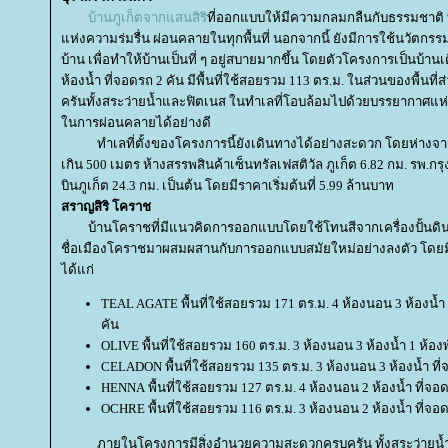
บ้านภูเก็ตจากแสนสิริ
ที่ออกแบบให้มีความกลมกลืนกับธรรมชาติ 
ห่งความร่มรื่น ผ่อนคลายในทุกพื้นที่ นอกจากนี้ ยังมีการใช้นวัตกรร
บ้าน เพื่อทำให้บ้านเป็นที่ ๆ อยู่สบายมากขึ้น โดยตัวโครงการเป็นบ้าน
ห้องน้ำ ที่จอดรถ 2 คัน มีพื้นที่ใช้สอยรวม 113 ตร.ม. ในส่วนของพื้นที
ครันทั้งสระว่ายน้ำและฟิตเนส ในทำเลที่โอบล้อมไปด้วยบรรยากาศแห่
นการผ่อนคลายได้อย่างดี
ทำเลที่ตั้งของโครงการนี้ยังเดินทางได้อย่างสะดวก โดยห่างจาก ร
เกิน 500 เมตร ห้างสรรพสินค้าเซ็นทรัลเฟสติวัล ภูเก็ต 6.82 กม. รพ.ก
บินภูเก็ต 24.3 กม. เป็นต้น โดยมีราคาเริ่มต้นที่ 5.99 ล้านบาท
สราญสิริ โคราช
บ้านโคราชที่มีแนวคิดการออกแบบโดยใช้โทนสีจากเครื่องปั้นดินเผ
ชื่อเมืองโคราชมาผสมผสานกับการออกแบบสมัยใหม่อย่างลงตัว โดยมีแ
ได้แก่
TEAL AGATE พื้นที่ใช้สอยรวม 171 ตร.ม. 4 ห้องนอน 3 ห้องน้ำ 
คัน
OLIVE พื้นที่ใช้สอยรวม 160 ตร.ม. 3 ห้องนอน 3 ห้องน้ำ 1 ห้อง
CELADON พื้นที่ใช้สอยรวม 135 ตร.ม. 3 ห้องนอน 3 ห้องน้ำ ที
HENNA พื้นที่ใช้สอยรวม 127 ตร.ม. 4 ห้องนอน 2 ห้องน้ำ ที่จอ
OCHRE พื้นที่ใช้สอยรวม 116 ตร.ม. 3 ห้องนอน 2 ห้องน้ำ ที่จอ
ภายในโครงการมีสิ่งอำนวยความสะดวกครบครัน ทั้งสระว่ายน้ำ ฟิ