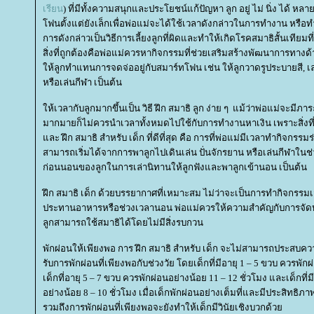
เรียน
) ที่มีทั้งความสนุกและประโยชน์แก้ปัญหา ลูก อยู่ ไม่ นิ่ง ได้ ห
ฟนตั้งแต่ยังเล็กเพื่อพ่อแม่จะได้ใช้เวลาดังกล่าวในการทำงาน หรือทำธุ
การดังกล่าวเป็นวิธีการเลี้ยงลูกที่ผิดและทำให้เกิดโรคสมาธิสั้นเทียม
สิ่งที่ถูกต้องคือพ่อแม่ควรหากิจกรรมที่ช่วยเสริมสร้างพัฒนาการทา
ห้ลูกทำแทนการจดจ่ออยู่กับสมาร์ทโฟน เช่น ให้ลูกวาดรูประบายสี, 
หรือเล่นกีฬา เป็นต้น
ห้เวลากับลูกมากขึ้นเป็น วิธี ฝึก สมาธิ ลูก ง่าย ๆ แม้ว่าพ่อแม่จะมีภาร
มากมายก็ไม่ควรนำเวลาทั้งหมดไปใช้กับการทำงานหาเงิน เพราะสิ่งที่ช
ละ ฝึก สมาธิ สำหรับ เด็ก ที่ดีที่สุด คือ การที่พ่อแม่มีเวลาทำกิจกรรม
สามารถเริ่มได้จากการพาลูกไปเดินเล่น ปั่นจักรยาน หรือเล่นกีฬาในช
ก่อนนอนของลูกในการเล่านิทานให้ลูกฟังและพาลูกเข้านอน เป็นต้น
ฝึก สมาธิ เด็ก ด้วยบรรยากาศที่เหมาะสม ไม่ว่าจะเป็นการทำกิจกรรมเ
ประทานอาหารหรือช่วงเวลานอน พ่อแม่ควรให้ความสำคัญกับการจัดบ
ลูกสามารถใช้สมาธิได้โดยไม่มีสิ่งรบกวน
พักผ่อนให้เพียงพอ การ ฝึก สมาธิ สำหรับ เด็ก จะไม่สามารถประสบคว
รับการพักผ่อนที่เพียงพอกับช่วงวัย โดยเด็กที่มีอายุ 1 – 5 ขวบ ควรพัก
เด็กที่อายุ 5 – 7 ขวบ ควรพักผ่อนอย่างน้อย 11 – 12 ชั่วโมง และเด็กที่
อย่างน้อย 8 – 10 ชั่วโมง เมื่อเด็กพักผ่อนอย่างเต็มที่และมีประสิทธิภ
รวมถึงการพักผ่อนที่เพียงพอจะยังทำให้เด็กมีวินัยเชิงบวกด้ว