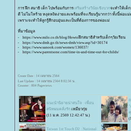
การ ฝึก สมาธิ เด็ก ไปพร้อมกับการ
เสริมสร้างวินัยเชิงบวก
จะทำให้เด็ก
ดี ไม่โมโหร้าย หงุดหงิดง่ายและพร้อมที่จะเรียนรู้มากกว่า ทั้งนี้พ่อแ
เพราะจะทำให้ลูกรู้สึกอบอุ่นและเป็นที่ต้องการของพ่อแม่
ที่มาข้อมูล
- https://www.milo.co.th/blog/Howtoฝึกสมาธิสำหรับเด็กๆวัยเรียน
- https://www.dmh.go.th/news-dmh/view.asp?id=30174
- https://www.sanook.com/women/136037/
- https://www.parentsone.com/time-in-and-time-out-for-childs/
Create Date : 14 เมษายน 2564
Last Update : 14 เมษายน 2564 8:02:56 น.
Counter : 804 Pageviews.
ถ
นะนำนิยายน่าสนใจ : เพื่อน
"
สนิทผมคลั่งรัก
เหมียวกุ่
ค
(11 ม.ค. 2569 12:42:47 น.)
(
Taiwan 1st Touch D2 : National