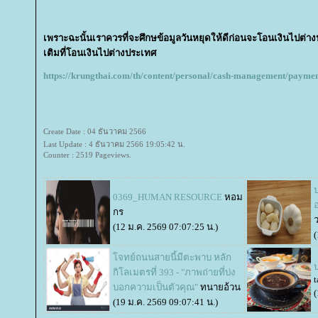
เพราะฉะนั้นเราควรที่จะศึกษข้อมูลวันหยุดให้ดีก่อนจะโอนเงินไปต่าง
เติมที่โอนเงินไปต่างประเทศ
https://krungthai.com/th/content/personal/cash-management/paymen
Create Date : 04 ธันวาคม 2566
Last Update : 4 ธันวาคม 2566 19:05:42 น.
Counter : 2519 Pageviews.
0369_HUMAN RESOURCE
หอม
กร
ว
(12 ม.ค. 2569 07:07:25 น.)
(
จทย์ถนนสายนี้มีตะพาบ หลัก
กิโลเมตรที่ 393 - "ภาพถ่ายที่บ่ง
t
บอกความเป็นตัวคุณ"
ทนายอ้วน
(
(19 ม.ค. 2569 09:07:41 น.)