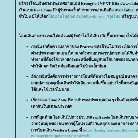
บริการโอนเงินต่างประเทศผ่านแอป Krungthai NEXT และ //www.ktb
เงินแบบ Real Time ถึงผู้รับรวดเร็วทำรายการผ่านมือถือ iPad Tablet
ชั่วโมง มีให้เลือก
อนเงินไปต่างประเทศ swift code กรุงไท
หรือรูปแบ
อนเงินต่างประเทศไปแล้วแต่ผู้รับยังไม่ได้เงิน เกิดขึึ้นเพราะอะไรได้
กรณีแรกคือความล่าช้าของ Process หลังบ้าน ไม่ว่าจะเป็นการโ
ต่างประเทศผ่านแอพ ก็ตาม หลังจากธนาคารปลายทางได้รับคำ
ทำงานที่ต้องใช้เวลาสักระยะหนึ่งขึ้นอยู่กับนโยบายของธนาคาร
ทำให้เวลารับเงินต้องยืดออกไปบ้างเล็กน้อ
อีกกรณีหนึ่งคือการทำรายการโอนที่ต้นทางไม่สมบูรณ์ ธนาคา
สายปลายเหตุเพิ่มเติมทำให้เสียเวลาเพิ่มขึ้น อย่างไรก็ตามป
ได้และใช้เวลาไม่นาน
เรื่องของ Time Zone ที่ต่างกันของประเทศต่าง ๆ เป็นตัวแปรที
เท่ากันในแต่ละประเทศ
กรณีสุดท้าย โอนเงินไปต่างประเทศ swift code โอนเงินระบบ W
จากวันหยุดของธนาคารผู้โอนรวมถึงวันหยุดของธนาคารปลาย
การโอนเงิน Western Union ที่
https://krungthai.com/th/person
management/payment-transfer/59