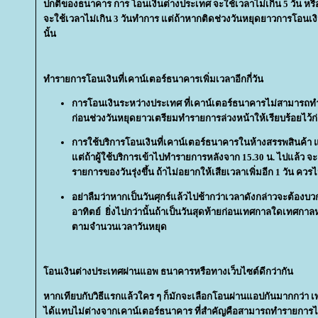
ปกติของธนาคาร การ โอนเงินต่างประเทศ จะใช้เวลาไม่เกิน 5 วัน ห
จะใช้เวลาไม่เกิน 3 วันทำการ แต่ถ้าหากติดช่วงวันหยุดยาวการโอนเ
นั้น
ทำรายการโอนเงินที่เคาน์เตอร์ธนาคารเพิ่มเวลาอีกกี่วัน
การโอนเงินระหว่างประเทศ ที่เคาน์เตอร์ธนาคารไม่สามารถทำ
ก่อนช่วงวันหยุดยาวเตรียมทำรายการล่วงหน้าให้เรียบร้อยไว้ก่
การใช้บริการโอนเงินที่เคาน์เตอร์ธนาคารในห้างสรรพสินค้า แม้
ต่ถ้าผู้ใช้บริการเข้าไปทำรายการหลังจาก 15.30 น. ไปแล้ว จะเ
รายการของวันรุ่งขึ้น ถ้าไม่อยากให้เสียเวลาเพิ่มอีก 1 วัน ควร
อย่าลืมว่าหากเป็นวันศุกร์แล้วไปช้ากว่าเวลาดังกล่าวจะต้องบวกเ
อาทิตย์ ยิ่งไปกว่านั้นถ้าเป็นวันสุดท้ายก่อนเทศกาลใดเทศกาล
ตามจำนวนเวลาวันหยุด
อนเงินต่างประเทศผ่านแอพ ธนาคารหรือทางเว็บไซต์ดีกว่ากัน
หากเทียบกับวิธีแรกแล้วใคร ๆ ก็มักจะเลือกโอนผ่านแอปกันมากกว่
ได้แทบไม่ต่างจากเคาน์เตอร์ธนาคาร ที่สำคัญคือสามารถทำรายการได้