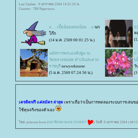
Last Update : 9 มกราคม 2564 14:31:10 น.
Counter : 789 Pageviews.
๏ .... เบี้ยน้อยหอยน้อย ... ๏
นก
0
ห
ก๊ก
(1
(14 ม.ค. 2569 00:01:25 น.)
นมัสการพระองค์ปฐม ณ
กว
วัดหลวงพ่อสด ดำเนินสะดวก
บล
ราชบุรี
newyorknurse
วั
(5 ม.ค. 2569 07:24:56 น.)
(3
เครดิตฟรี แค่สมัคร ล่าสุด
เพราะถือว่าเป็นการทดลองระบบการเล่นของ
ช้ทุนจริงของตัวเอง
ดย: princess lover (
สมาชิกหมายเลข 6208967
) วันที่: 9 มกราคม 2564 เวลา: