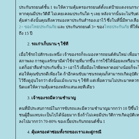
ประกันรถยนต์ชั้น 1 จะให้ความคุ้มครองรถยนต์ตั้งแต่ป้ายแดงจนกระทั่งร
หากคุณมีประวัติดี ไม่เคยเคลมประกันใด ๆ เลย หลังจากนั้นจะไม่รับต่อป
คุ้มค่า ดังนั้นคุณจึงควรมองหาประกันสำรองเอาไว้ ซึ่งในที่นี้มีทางเลื
2+ ของไทยประกันภั
ละ ประกันรถยนต์ 3+ ของ
ไทยประกันภั
ที่ให
ถึง 15 ปี
รถเก่าเก็บนาน ๆ ใช้ที
เมื่อใช้รถไปสักระยะหนึ่ง เจ้าของรถก็จะมองหารถยนต์คันใหม่ เพื่อมา
สภาพลง การดูแลรักษามีค่าใช้จ่ายที่มากขึ้น การใช้ให้น้อยลงหรือนา
ต่ก็อย่าลืมทำประกันชั้น 3+ เอาไว้ เผื่อมีอะไรผิดพลาดอย่างน้อยก็จ
ต่อให้คุณขับรถดีเพียงใด ถ้าอีกคนขับมาชนรถคุณก็สามารถเกิดอุบัติเห
ไว้จึงดูอุ่นใจกว่า ดังนั้นแม้จะนาน ๆ ใช้ที แต่เพื่อความไม่ประมาทควรท
นิดแต่ให้ความคุ้มครองหลักแสนเลยทีเดียว
เจ้าของรถมีความชำนาญ
คนที่มีประสบการณ์ในการขับรถและมีความชำนาญมากกว่า 10 ปีขึ้นไป เ
ชนผู้อื่นแทบจะเป็นไปได้น้อยมาก ยิ่งถ้าไม่เคยมีประวัติการเกิดอุบัติเห
ลงไปมากกว่า 70-80% ของเบี้ยประกันรถยนต์ชั้น 1
คุ้มครองค่าซ่อมทั้งรถของเราและคู่กรณี