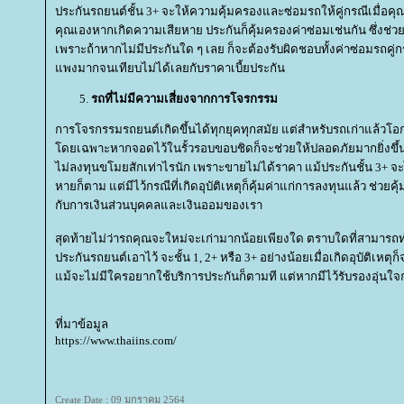
ประกันรถยนต์ชั้น 3+ จะให้ความคุ้มครองและซ่อมรถให้คู่กรณีเมื่อค
คุณเองหากเกิดความเสียหาย ประกันก็คุ้มครองค่าซ่อมเช่นกัน ซึ่งช่ว
เพราะถ้าหากไม่มีประกันใด ๆ เลย ก็จะต้องรับผิดชอบทั้งค่าซ่อมรถคู
พงมากจนเทียบไม่ได้เลยกับราคาเบี้ยประกัน
รถที่ไม่มีความเสี่ยงจากการโจรกรรม
การโจรกรรมรถยนต์เกิดขึ้นได้ทุกยุคทุกสมัย แต่สำหรับรถเก่าแล้วโ
ดยเฉพาะหากจอดไว้ในรั้วรอบขอบชิดก็จะช่วยให้ปลอดภัยมากยิ่งขึ้น 
ไม่ลงทุนขโมยสักเท่าไรนัก เพราะขายไม่ได้ราคา แม้ประกันชั้น 3+ จ
หายก็ตาม แต่มีไว้กรณีที่เกิดอุบัติเหตุก็คุ้มค่าแก่การลงทุนแล้ว ช่วย
กับการเงินส่วนบุคคลและเงินออมของเรา
สุดท้ายไม่ว่ารถคุณจะใหม่จะเก่ามากน้อยเพียงใด ตราบใดที่สามารถทำ
ประกันรถยนต์เอาไว้ จะชั้น 1, 2+ หรือ 3+ อย่างน้อยเมื่อเกิดอุบัติเหตุ
ม้จะไม่มีใครอยากใช้บริการประกันก็ตามที แต่หากมีไว้รับรองอุ่นใจ
ที่มาข้อมูล
https://www.thaiins.com/
Create Date : 09 มกราคม 2564