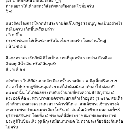
(อ่ะ มาพิมพ์เดียวกันหมดเลย -_-)
ท่านอยากให้เค้าแสดงวิสัยทัศหาเสียงก่อนใช่มั้ยครับ
ช่
นวคิดเรื่องการโหวตทำประชามติแก้ไขรัฐธรรมนูญ จะเป็นอย่างไร
ต่อไปครับ เกิดขึ้นหรือเปล่า?
เ กิ ด ขึ้ น
ประชาชนจะให้เห็นชอบหรือไม่เห็นชอบครับ โดยส่วนใหญ่
เ ห็ น ช อ บ
สีแห่งความจงรักภักดี สีใดเป็นมงคลที่สุดครับ ระหว่าง สีเหลือง
สีชมพู สีน้ำเงิน หรือสีอื่นๆครับ
สี เ ห ลื อ ง
เล่ากันว่า ในพิธีฝังเสาหลักเมืองครั้งแรกสมัย ร.๑ มีงูเล็กปริศนา ๔
ตัว ลงไปปรากฏที่ก้นหลุมด้วย แต่ก็จำต้องฝังเสาทับลงไป ต่อมาปี
๒๔๗๕ นั้น ได้เกิดผลกระทบกับเจ้านายที่ทรงความสำคัญรวม ๔
พระองค์ คือ ๑. พระบาทสมเด็จพระปกเกล้าเจ้าอยู่หัว (ร.๗) ๒. สมเด็จ
เจ้าฟ้ากรมหลวงพระนครสวรรค์วรพินิต ๓. สมเด็จพระเจ้าบรมวงศ์
เธอกรมพระกำแพงเพชรอัครโยธิน ๔. สมเด็จเจ้าฟ้ากรมหลวงเพ็ชร์
บุรีราชสิรินทร โดยทั้ง ๔ พระองค์นี้มีพระราชสมภพและพระราช
ประสูติในปีมะเส็ง (งูเล็ก) เหมือนกันหมด ไม่ทราบจะเกี่ยวข้องกันหรือ
ไม่ครับ