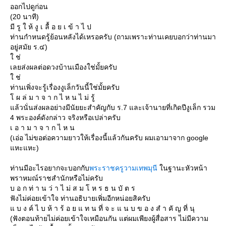
ออกไปดูก่อน
(20 นาที)
มี รู ใ ห้ งู เ ลื้ อ ย เ ข้ า ไ ป
ท่านกำหนดรู้ย้อนหลังได้เหรอครับ (ถามเพราะท่านเคยบอกว่าท่านมา
อยู่สมัย ร.๔)
ช่
เลยส่งผลต่อดวงบ้านเมืองใช่มั้ยครับ
ช่
ท่านเพิ่งจะรู้เรื่องงูเล็กวันนี้ใช่มั้ยครับ
ผ ล่ ม า จ า ก ไ ห น ไ ม่ รู้
ล้วนั่นส่งผลอย่างมีนัยยะสำคัญกับ ร.7 และเจ้านายที่เกิดปีงูเล็ก รวม
4 พระองค์ดังกล่าว จริงหรือเปล่าครับ
เ อ า ม า จ า ก ไ ห น
(เอ่อ ไม่ขอต่อความยาวให้เรื่องนี้แล้วกันครับ ผมเอามาจาก google
หะแหะ)
ท่านมีอะไรอยากจะบอกกับ
พระราชครูวามเทพมุนี
นฐานะหัวหน้า
พราหมณ์ราชสำนักหรือไม่ครับ
บ อ ก ท่ า น ว่ า ไ ม่ ส ม โ ห ร ธ น บั ต ร
ฟังไม่ค่อยเข้าใจ ท่านอธิบายเพิ่มอีกหน่อยสิครับ
บ ง ค์ ไ บ ห้ า ร้ อ ย แ ท น ที่ จ ะ แ น บ ข อ ง สํ า คั ญ ที่ นุ
(ฟังตอนท้ายไม่ค่อยเข้าใจเหมือนกัน แต่ผมเพียงผู้สื่อสาร ไม่มีความ