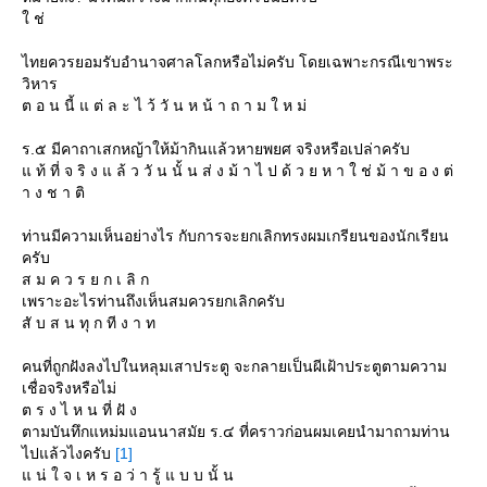
ช่
ไทยควรยอมรับอำนาจศาลโลกหรือไม่ครับ โดยเฉพาะกรณีเขาพระ
วิหาร
ต อ น นี้ แ ต่ ล ะ ไ ว้ วั น ห น้ า ถ า ม ใ ห ม่
ร.๕ มีคาถาเสกหญ้าให้ม้ากินแล้วหายพยศ จริงหรือเปล่าครับ
ท้ ที่ จ ริ ง แ ล้ ว วั น นั้ น ส่ ง ม้ า ไ ป ด้ ว ย ห า ใ ช่ ม้ า ข อ ง ต่
า ง ช า ติ
ท่านมีความเห็นอย่างไร กับการจะยกเลิกทรงผมเกรียนของนักเรียน
ครับ
ส ม ค ว ร ย ก เ ลิ ก
เพราะอะไรท่านถึงเห็นสมควรยกเลิกครับ
สั บ ส น ทุ ก ที ง า ท
คนที่ถูกฝังลงไปในหลุมเสาประตู จะกลายเป็นผีเฝ้าประตูตามความ
เชื่อจริงหรือไม่
ต ร ง ไ ห น ที่ ฝั ง
ตามบันทึกแหม่มแอนนาสมัย ร.๔ ที่คราวก่อนผมเคยนำมาถามท่าน
ไปแล้วไงครับ
[1]
น่ ใ จ เ ห ร อ ว่ า รู้ แ บ บ นั้ น