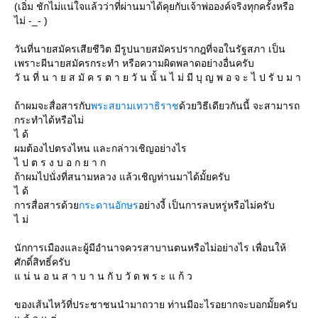
(เอิ่ม ชักไม่แน่ใจแล้วว่าที่ผ่านมาได้คุยกับเจ้าพ่อองค์จริงทุกครั้งหรือ
ไม่ -_- )
วันที่นายสมัครเสียชีวิต มีรูปนายสมัครปรากฎที่จอในรัฐสภา เป็น
เพราะผีนายสมัครกระทำ หรือความผิดพลาดอย่างอื่นครับ
วั น ที่ น า ย ส มั ค ร ต า ย วั น นั้ น ไ ม่ มี บุ ญ พ อ จ ะ ไ ป รั บ ม า
ถ้าผมจะสื่อสารกับ
พระสยามเทวาธิราช
ด้วยวิธีเดียวกันนี้ จะสามารถ
กระทำได้หรือไม่
ไ ด้
ผมต้องไปตรงไหน และกล่าวเชิญอย่างไร
ไ ป ต ร ง บ อ ก ย า ก
ถ้าผมไปนั่งที่สนามหลวง แล้วเชิญท่านมาได้มั้ยครับ
ไ ด้
การสื่อสารด้ว
กระดานอักษร
อย่างงี้ เป็นการลบหรู่หรือไม่ครับ
ไ ม่
นักการเมืองและผู้มีอำนาจควรสาบานตนหรือไม่อย่างไร เพื่อนให้
ศักดิ์สิทธิ์ครับ
น่ น อ น ส า บ า น กั บ วั ด พ ร ะ แ ก้ ว
ของเส้นไหว้ที่ประชาชนนำมาถวาย ท่านมีอะไรอยากจะบอกมั้ยครับ