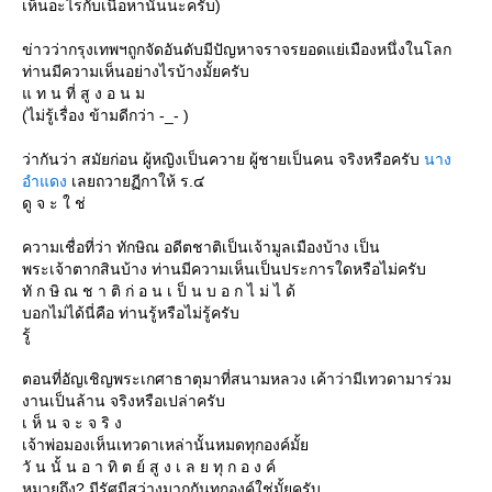
เห็นอะไรกับเนื้อหานั้นนะครับ)
ข่าวว่ากรุงเทพฯถูกจัดอันดับมีปัญหาจราจรยอดแย่เมืองหนึ่งในโลก
ท่านมีความเห็นอย่างไรบ้างมั้ยครับ
ท น ที่ สู ง อ น ม
(ไม่รู้เรื่อง ข้ามดีกว่า -_- )
ว่ากันว่า สมัยก่อน ผู้หญิงเป็นควาย ผู้ชายเป็นคน จริงหรือครับ
นาง
อำแดง
เลยถวายฏีกาให้ ร.๔
ดู จ ะ ใ ช่
ความเชื่อที่ว่า ทักษิณ อดีตชาติเป็นเจ้ามูลเมืองบ้าง เป็น
พระเจ้าตากสินบ้าง ท่านมีความเห็นเป็นประการใดหรือไม่ครับ
ทั ก ษิ ณ ช า ติ ก่ อ น เ ป็ น บ อ ก ไ ม่ ไ ด้
บอกไม่ได้นี่คือ ท่านรู้หรือไม่รู้ครับ
รู้
ตอนที่อัญเชิญพระเกศาธาตุมาที่สนามหลวง เค้าว่ามีเทวดามาร่วม
งานเป็นล้าน จริงหรือเปล่าครับ
เ ห็ น จ ะ จ ริ ง
เจ้าพ่อมองเห็นเทวดาเหล่านั้นหมดทุกองค์มั้
วั น นั้ น อ า ทิ ต ย์ สู ง เ ล ย ทุ ก อ ง ค์
หมายถึง? มีรัศมีสว่างมากกันทุกองค์ใช่มั้ยครับ