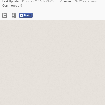
Last Update :
11 ตุลาคม 2555 14:06:00 น.
Counter :
3722 Pageviews.
Comments :
5