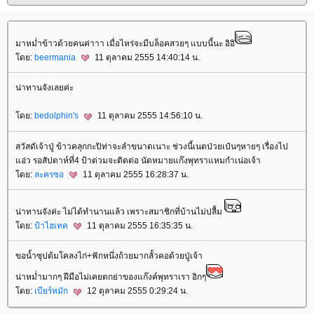
มาหม่ำข้าวด้วยคนค่าาา เมื่อไหร่จะมีบล็อคสวยๆ แบบนี้นะ อิอิ
ดย:
beermania
11 ตุลาคม 2555 14:40:14 น.
น่าทานจังเลยค่ะ
ดย:
bedolphin's
11 ตุลาคม 2555 14:56:10 น.
สวัสดัเจ้าปู่ ข้าวคลุกกะปิท่าจะลำขนาดเนาะ ช่วงนี้เนตป่วยเป๋นๆหายๆ เรื่องไป
อ่ว รอสัปดาห์ที่4 ป้าต่วมจะติดต่อ นัดหมายแก๊งพุทราแหมกำเน่อเจ้า
ดย:
ละครซอ
11 ตุลาคม 2555 16:28:37 น.
น่าทานจังค่ะ ไม่ได้ทำนานแล้ว เพราะสมาชิกที่บ้านไม่ปลื้ม
ดย:
ป้าไฮเทค
11 ตุลาคม 2555 16:35:35 น.
ขอนํ้าซุปต้มโคลงไก่+ฟักหนึ่งถ้วยมากลั้วคอด้วยปู่เจ้า
น่าหมํ่ามากๆ ฝีมือไม่เคยตกย่าของแก๊งค์พุทราเรา อิกๆ
ดย:
เบียร์หมัก
12 ตุลาคม 2555 0:29:24 น.