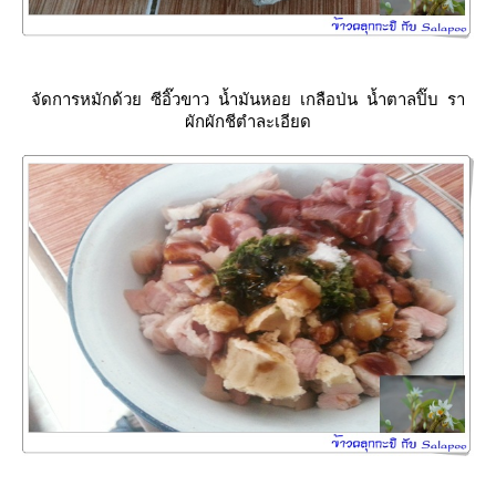
จัดการหมักด้วย ซีอิ๊วขาว น้ำมันหอย เกลือป่น น้ำตาลปิ๊บ รา
ผักผักชีตำละเอียด