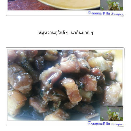
หมูหวานดูใกล้ ๆ น่ากินมาก ๆ