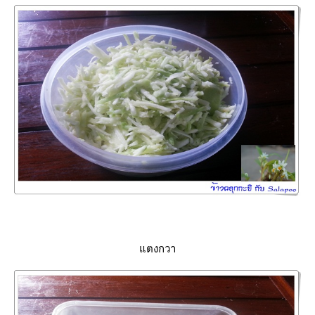
ตงกวา