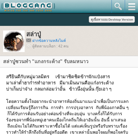
สล่าปู่
ฝากข้อความหลังไมค์
ผู้ติดตามบล็อก : 42 คน
สล่าปู่ชวนทำ "แกงกระด้าง" รับลมหนาว
สรียินดีกับหมู่มวลมิตร เข้ามาชิดชิดข้าฯจักแป๋งสาร
มาเล่าต๋ำฮาก๋ารทำอาหาร มีมาเมินนานคือแก๋งกระด้าง
บ่าเก็มบ่าจ๋าง กลมกล่อมว่าอั้น ข้าวนึ่งอุ่นนั้น กุ๊ยเอา ๆ
ดยความตั้งใจอยากจะนำอาหารท้องถิ่นมาแนะนำเพื่อเป็นการแลก
เปลี่ยนเรียนรู้ถึงการกิน การทำ การปรุงอาหาร กับพี่น้องภาคอื่น ๆ
ก็ได้รับการต้อนรับอย่างค่อนข้างที่จะอบอุ่น บางครั้งก็ได้รับการ
ร้องขอจากพี่น้องหมู่เฮาคนเมืองไกลถิ่นให้เอาอันนั้น อันนี้ มาเสนอ
ถึงแม้จะไม่ได้กินเพราะหาซื้อไม่ได้ แต่แค่เห็นรูปหรือรับทราบเรื่อง
ราวทำให้รำลึกถึงถิ่นที่อยู่หรืออดีต เขาเหล่านั้นพอใจผมก็พอใจครับ