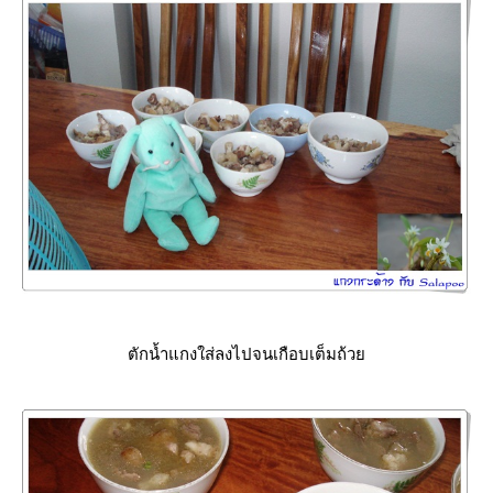
ตักน้ำแกงใส่ลงไปจนเกือบเต็มถ้ว