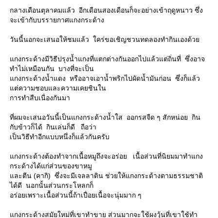
กลางเดือนตุลาคมแล้ว อีกเดือนสองเดือนก็จะอย่างเข้าฤดูหนาว ซึ่ง
จะเข้ากับบรรายกาศแกงกระด้าง
วันนี้นอกจะเสนอให้ชมแล้ว ใคร่ขอเชิญชวนทดลองทำกินเองด้ว
กงกระด้างมีวิธีปรุงน้ำแกงที่แตกต่างกันออกไปแล้วแต่ถิ่นที่ ซึ่งอาจ
ทำไม่เหมือนกัน บางที่จะเป็น
กงกระด้างน้ำแดง หรืออาจเอาน้ำพริกไปผัดน้ำมันก่อน ซึ่งก็แล้ว
ต่ความชอบและความเคยชินใน
การทำสืบเนื่องกันมา
ที่ผมจะเสนอวันนี้เป็นแกงกระด้างน้ำใส ออกรสจืด ๆ สักหน่อย กิน
กับข้าวก็ได้ กินเล่นก็ดี ถือว่า
เป็นวิธีทำอีกแบบหนึ่งก็แล้วกันครับ
กงกระด้างต้องทำจากเนื้อหมูถึงจะอร่อย เนื้อส่วนที่นิยมมาทำแกง
กระด้างได้แก่ส่วนของขาหมู
ละตีน (คากิ) ซึ่งจะมีเจลลาติน ช่วยให้แกงกระด้างตามธรรมชาติ
ได้ดี นอกนั้นส่วนกระโหลกก็
อร่อยเพราะเนื้อส่วนนี้ถ้าเปื่อยเนื้อจะนุ่มมาก ๆ
กงกระด้างสมัยใหม่ที่เขาทำขาย ส่วนมากจะใช้ผงวุ้นที่เขาใช้ทำ