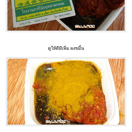
ดูให้ดีมีเพิ่ม ผงขมิ้น