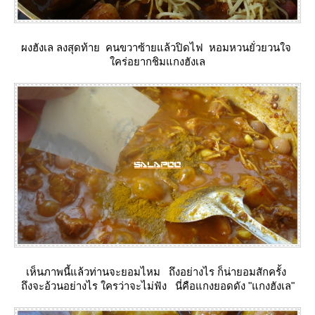
ผงฮังเล ลงสุดท้าย คนขวาซ้ายแล้วปิดไฟ หอมหวนยั่วยวนใจ
คร่อยากชิมแกงฮังเล
เห็นภาพนี้แล้วท่านจะยอมไหม ถึงอย่างไร ก็น่ายอมสักครั้ง
ถึงจะอ้วนอย่างไร ใครว่าจะไม่ฟัง นี่คือแกงยอดดัง "แกงฮังเล"