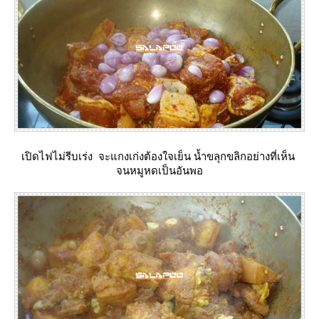
เปิดไฟไม่รีบเร่ง จะแกงเก่งต้องใจเย็น น้ำขลุกขลิกอย่างที่เห็น
จนหมูหดเป็นอันพอ