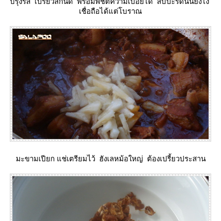
ปรุงรส เปรี้ยวสักนิด พร้อมพิชิตความเปื่อยได้ สับปะรดนั่นยังไง
เชื่อถือได้แต่โบราณ
มะขามเปียก แช่เตรียมไว้ ฮังเลหม้อใหญ่ ต้องเปรี้ยวประสาน