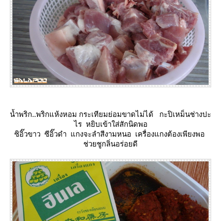
น้ำพริก..พริกแห้งหอม กระเทียมย่อมขาดไม่ได้ กะปิเหม็นช่างปะ
ไร หยิบเข้าใส่สักนิดพอ
ซิอิ๊วขาว ซีอิ๊วดำ แกงจะลำสีงามหนอ เครื่องแกงต้องเพียงพอ
ช่วยชูกลิ่นอร่อยดี