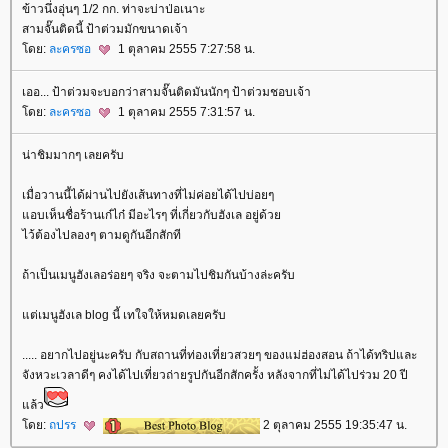
ข้าวนึ่งอุ่นๆ 1/2 กก. ท่าจะบ่าป่อเนาะ
สามจั๊นติดนี้ ป้าต่วมมักขนาดเจ้า
ดย:
ละครซอ
1 ตุลาคม 2555 7:27:58 น.
เออ... ป้าต่วมจะบอกว่าสามจั๊นติดมันนักๆ ป้าต่วมชอบเจ้า
ดย:
ละครซอ
1 ตุลาคม 2555 7:31:57 น.
น่าชิมมากๆ เลยครับ
เมื่อวานนี้ได้ผ่านไปยังเส้นทางที่ไม่ค่อยได้ไปบ่อยๆ
อบเห็นชื่อร้านเก๋ไก๋ มีอะไรๆ ที่เกี่ยวกับฮังเล อยู่ด้ว
ไว้ต้องไปลองๆ ตามดูกันอีกสักที
ถ้าเป็นเมนูฮังเลอร่อยๆ จริง จะตามไปชิมกันบ้างล่ะครับ
ต่เมนูฮังเล blog นี้ เทใจให้หมดเลยครับ
..... อยากไปอยู่นะครับ กับสถานที่ท่องเที่ยวสวยๆ ของแม่ฮ่องสอน ถ้าได้ทริปและ
จังหวะเวลาดีๆ คงได้ไปเที่ยวถ่ายรูปกันอีกสักครั้ง หลังจากที่ไม่ได้ไปร่วม 20 ปี
ล้ว
ดย:
ถปรร
2 ตุลาคม 2555 19:35:47 น.