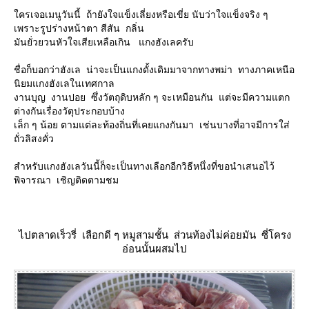
ครเจอเมนูวันนี้ ถ้ายังใจแข็งเลี่ยงหรือเขี่ย นับว่าใจแข็งจริง ๆ
เพราะรูปร่างหน้าตา สีสัน กลิ่น
มันยั่วยวนหัวใจเสียเหลือเกิน แกงฮังเลครับ
ชื่อก็บอกว่าฮังเล น่าจะเป็นแกงดั้งเดิมมาจากทางพม่า ทางภาคเหนือ
นิยมแกงฮังเลในเทศกาล
งานบุญ งานปอย ซึ่งวัตถุดิบหลัก ๆ จะเหมือนกัน แต่จะมีความแตก
ต่างกันเรื่องวัตุประกอบบ้าง
เล็ก ๆ น้อย ตามแต่ละท้องถิ่นที่เคยแกงกันมา เช่นบางที่อาจมีการใส่
ถั่วลิสงคั่ว
สำหรับแกงฮังเลวันนี้ก็จะเป็นทางเลือกอีกวิธีหนึ่งที่ขอนำเสนอไว้
พิจารณา เชิญติดตามชม
ไปตลาดเร็วรี่ เลือกดี ๆ หมูสามชั้น ส่วนท้องไม่ค่อยมัน ซี่โครง
อ่อนนั้นผสมไป