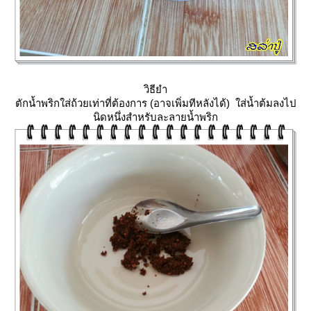
วิธียำ
ตักน้ำพริกใส่ถ้วยเท่าที่ต้องการ (อาจเพิ่มทีหลังได้) ใส่น้ำต้มลงไป
นิดหนึ่งสำหรับละลายน้ำพริก