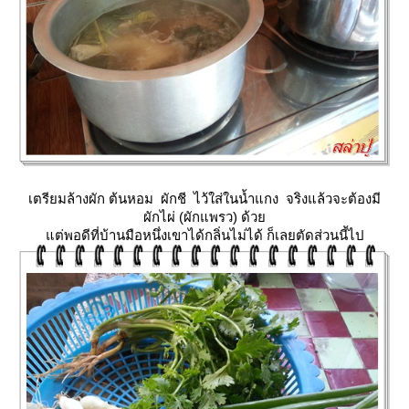
เตรียมล้างผัก ต้นหอม ผักชี ไว้ใส่ในน้ำแกง จริงแล้วจะต้องมี
ผักไผ่ (ผักแพรว) ด้ว
ต่พอดีที่บ้านมือหนึ่งเขาได้กลิ่นไม่ได้ ก็เลยตัดส่วนนี้ไป