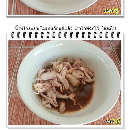
น้ำพริกละลายไม่เป็นก้อนดีแล้ว เอาไก่ที่ฉีกไว้ ใส่ลงไป