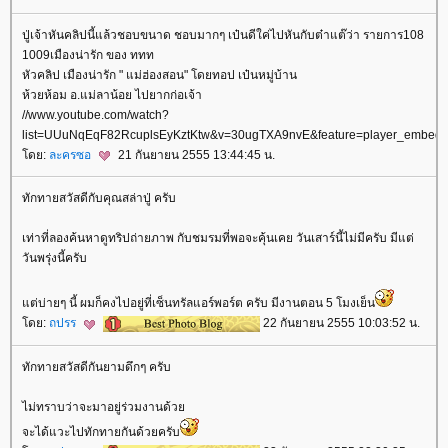
ปู่เจ้าหันคลิปนี้แล้วชอบขนาด ชอบมากๆ เป๋นดีใค่ไปหันกับต๋าแต๊ว่า รายการ108
1009เมืองน่ารัก ของ ททท
หัวคลิป เมืองน่ารัก " แม่ฮ่องสอน" โดยทอป เป๋นหมู่บ้าน
ห้วยห้อม อ.แม่ลาน้อย ไปยากก่อเจ้า
//www.youtube.com/watch?
list=UUuNqEqF82RcuplsEyKztKtw&v=30ugTXA9nvE&feature=player_embed
ดย:
ละครซอ
21 กันยายน 2555 13:44:45 น.
ทักทายสวัสดีกับคุณสล่าปู่ ครับ
เท่าที่ลองค้นหาดูทริปถ่ายภาพ กับชมรมที่พอจะคุ้นเคย วันเสาร์นี้ไม่มีครับ มีแต่
วันพรุ่งนี้ครับ
ต่บ่ายๆ นี้ ผมก็คงไปอยู่ที่เซ็นทรัลแอร์พอร์ต ครับ มีงานตอน 5 โมงเย็น
ดย:
ถปรร
22 กันยายน 2555 10:03:52 น.
ทักทายสวัสดีกันยามดึกๆ ครับ
ไม่ทราบว่าจะมาอยู่ร่วมงานด้ว
จะได้แวะไปทักทายกันด้วยครับ