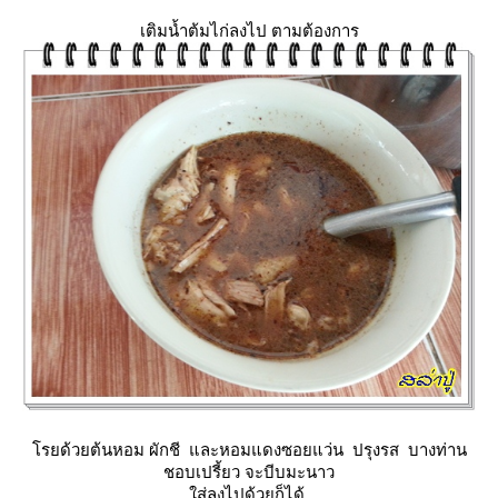
เติมน้ำต้มไก่ลงไป ตามต้องการ
รยด้วยต้นหอม ผักชี และหอมแดงซอยแว่น ปรุงรส บางท่าน
ชอบเปรี้ยว จะบีบมะนาว
ส่ลงไปด้วยก็ได้