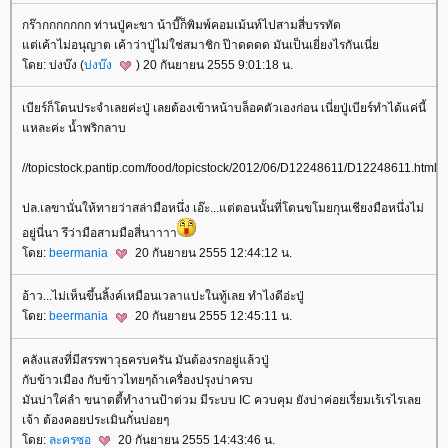
กร๊ากกกกกกก ท่านปู่คะขา น้าบี๊ก็พิมพ์คอมเม้นท์ไปสามสี่บรรทัด
ต่เค้าไม่อนุญาต เค้าว่าปู่ไม่ใช่สมาชิก ป๊าดดดด มันเป็นเยี่ยงไรกันเนี่
ดย: บ่งบ๊ง (
บ่งบ๊ง
) 20 กันยายน 2555 9:01:18 น.
เบียร์ก็โดนประจำเลยค่ะปู่ เลยต้องเข้าหน้าบล็อคตัวเองก่อน เนี่ยปู่เบียร์ทำได้แค่นี้
หละค่ะ น้ำพริกลาบ
//topicstock.pantip.com/food/topicstock/2012/06/D12248611/D12248611.html
ปล.เลขานั่นให้ทายว่าสล่ามือหนึ่ง เอ๊ะ...แต่ตอนนั้นที่โดนขโมยกุนเชียงมือหนึ่งไม่
อยู่นี่นา รึว่ามือสามมือสี่นาาาา
ดย:
beermania
20 กันยายน 2555 12:44:12 น.
อ้าว...ไม่เห็นขึ้นลิ้งค์เหมือนเวลาแปะในทู้เลย ทำไงดีอ่ะปู่
ดย:
beermania
20 กันยายน 2555 12:45:11 น.
คลังแสงที่มีสรรพาวุธครบครัน มันต้องรกอยู่แล้วปู่
กับข้าวเมือง กับข้าวไทยๆถ้าเครื่องปรุงบ่าครบ
มันบ่าใค่ลำ ขนาดตี้ทำงานป้าต่วม มีระบบ IC ควบคุม ยังบ่าค่อยเรี่ยมเร้เรไรเล
เจ้า ต้องคอยประเมินกั๋นบ่อยๆ
ดย:
ละครซอ
20 กันยายน 2555 14:43:46 น.