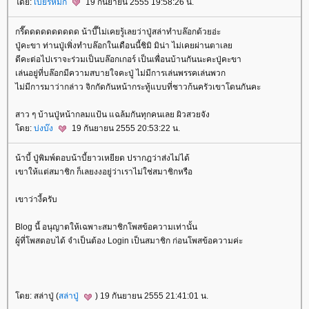
ดย:
เบียร์หมัก
19 กันยายน 2555 19:58:26 น.
กรี๊ดดดดดดดดดด น้าบี๊ไม่เคยรู้เลยว่าปู่สล่าทำบล๊อกด้วยอ่ะ
ปู่คะขา ท่านปู่เพิ่งทำบล๊อกในเดือนนี้ชิมิ มิน่า ไม่เคยผ่านตาเล
ดีคะต่อไปเราจะร่วมเป็นบล๊อกเกอร์ เป็นเพื่อนบ้านกันนะคะปู่คะขา
เล่นอยู่ที่บล๊อกมีความสบายใจคะปู่ ไม่มีการเล่นพรรคเล่นพวก
ไม่มีการมาว่ากล่าว จิกกัดกันหน้ากระทู้แบบที่ชาวก้นครัวเขาโดนกันคะ
สาว ๆ บ้านปู่หน้ากลมแป้น แฉล้มกันทุกคนเลย ผิวสวยจัง
ดย:
บ่งบ๊ง
19 กันยายน 2555 20:53:22 น.
น้าบี้ ปู่พิมพ์ตอบน้าบี้ยาวเหยียด ปรากฎว่าส่งไม่ได้
เขาให้แต่สมาชิก ก็เลยงงอยู่ว่าเราไม่ใช่สมาชิกหรือ
เขาว่างี้ครับ
Blog นี้ อนุญาตให้เฉพาะสมาชิกโพสข้อความเท่านั้น
ผู้ที่โพสตอบได้ จำเป็นต้อง Login เป็นสมาชิก ก่อนโพสข้อความค่ะ
ดย: สล่าปู่ (
สล่าปู่
) 19 กันยายน 2555 21:41:01 น.