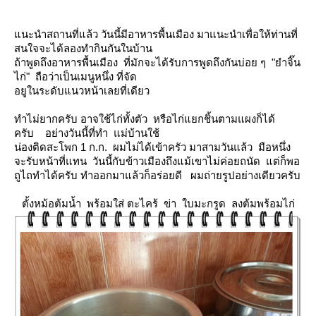
นะนำสถานที่แล้ว วันนี้มีอาหารพื้นเมือง มาแนะนำเพื่อให้ท่านที่
สนใจจะได้ลองทำกินกันในบ้าน
ถ้าพูดถึงอาหารพื้นเมือง ที่มักจะได้รับการพูดถึงกันบ่อย ๆ "ยำจิ๊น
ไก่" ถือว่าเป็นเมนูหนึ่ง ที่จัด
อยูในระดับแนวหน้าเลยที่เดียว
ทำไม่ยากครับ อาจใช้ไก่ทั้งตัว หรือไก่แยกชิ้นตามแผงก็ได้
ครับ อย่างวันนี้ที่ทำ แม่บ้านใช้
น่องติดสะโพก 1 ก.ก. ผมไม่ได้เข้าครัว มาสามวันแล้ว มือหนึ่ง
จะรับหน้าที่แทน วันนี้กับข้าวเมืองถึงแม้เขาไม่ค่อยถนัด แต่ก็พอ
ถูไถทำได้ครับ ทำออกมาแล้วก็อร่อยดี ผมถ่ายรูปอย่างเดียวครับ
ตั้งหม้อต้มน้ำ พร้อมใส่ ตะไคร้ ข่า ใบมะกรูด ลงต้มพร้อมไก่