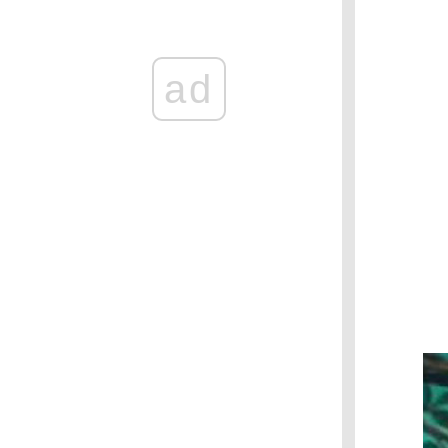
เคยทำ
ตะพาบ#337 : งานเลี้ยงรุ่น
ถนนสายนี้มีตะพาบ หลัก กม.ที่ 336 : ติ๊ต่างว่าถูก
ad
Lottery รางวัลที่ 1
ถนนสายนี้มีตะพาบ หลักกม.ที่335 : หัวใจขณะ
พัก
ถนนสายนี้มีตะพาบ หลัก กม.ที่334 : ปัจจัยที่5
ถนนสายนี้มีตะพาบหลัก กม.333 :หลงทาง
ถนนสายนี้มีตะพาบ#331-332 : เรื่องเก่าเล่า
หม่&สัมภาษณ์ตัวเอง
ถนนสายนี้มีตะพาบ330 : คนเดียวก็ได้ บายดี
ถนนสายนี้มีตะพาบ หลัก กม.ที่ 328 : สัตว์เลี้ยง
ของฉันหายไป
ถนนสายนีมีตะพาบ หลัก กม.327 : ภาษากา
ถนนสายนี้มีตะพาบ หลัก กม.#326:นอนหลับและ
ฝัน
ถนนสายนี้มีตะพาบ หลักกม.ที่ 325: ยุค90
ถนนสายนี้มีตะพาบ หลักกม.ที่324: หมดคำพูด
ถนนสายนี้มีตะพาบ หลักกม.ที่323 : นิทานที่โดน
จคุณ