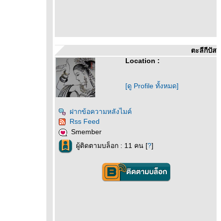
ตะลีกีปัส
Location :
[ดู Profile ทั้งหมด]
ฝากข้อความหลังไมค์
Rss Feed
Smember
ผู้ติดตามบล็อก : 11 คน [
?
]