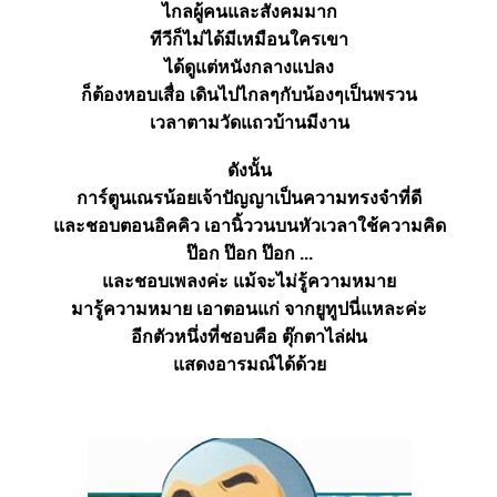
ไกลผู้คนและสังคมมาก
ทีวีก็ไม่ได้มีเหมือนใครเขา
ได้ดูแต่หนังกลางแปลง
ก็ต้องหอบเสื่อ เดินไปไกลๆกับน้องๆเป็นพรวน
เวลาตามวัดแถวบ้านมีงาน
ดังนั้น
การ์ตูนเณรน้อยเจ้าปัญญาเป็นความทรงจำที่ดี
ละชอบตอนอิคคิว เอานิ้ววนบนหัวเวลาใช้ความคิด
ป๊อก ป๊อก ป๊อก ...
ละชอบเพลงค่ะ แม้จะไม่รู้ความหมา
มารู้ความหมาย เอาตอนแก่ จากยูทูปนี่แหละค่ะ
อีกตัวหนึ่งที่ชอบคือ ตุ๊กตาไล่ฝน
สดงอารมณ์ได้ด้ว