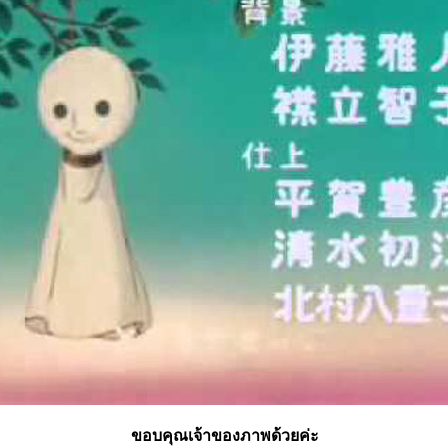
ขอบคุณเจ้าของภาพด้วยค่ะ