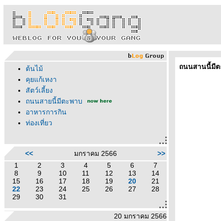
ถนนสานนี้มีตะ
ต้นไม้
คุยแก้เหงา
สัตว์เลี้ยง
ถนนสายนี้มีตะพาบ
อาหารการกิน
ท่องเที่ยว
<<
มกราคม 2566
>>
1
2
3
4
5
6
7
8
9
10
11
12
13
14
15
16
17
18
19
20
21
22
23
24
25
26
27
28
29
30
31
20 มกราคม 2566