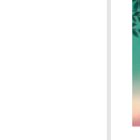
ถนนสายนี้มีตะพาบ หลักกม.ที่ 322 : เพลงไหนที่
ตรงกับชีวิตคุณ
ถนนสายนี้มีตะพาบ หลักกิโลเมตรที่ 321 : ตา
สว่าง
ถนนสายนี้มีตะพาบ หลัก กม.#320 : แอบรัก
ถนนสายนี้มีตะพาบ: หลักกิโลเมตรที่319 : จันทร์
เจ้าขา
ถนนสานนี้มีตะพาบหลักกม.ที่318 -ตัวการ์ตูนที่
คุณชอบมากที่สุด
ถนนสายนี้มีตะพาบ หลักกม.ที่317 : ปล่อยวาง
ถนนสายนี้มีตะพาบ หลักกม.ที่ 315 : รางวัล
ปลอบใจ
ถนนสายนี้มีตะพาบ หลักกิโลเมตรที่ 314 "Lie to
me"
ถนนสายนี้มีตะพาบ หลักกม.#313 : ถูกทิ้ง
ถนนสายนี้มีตะพาบ หลัก กม.ที่ 312 : เรื่องไม่เป็น
เรื่อง
ถนนสายนี้มีตะพาบ หลัก กม.311 : วันที่ฝน
ตกหนัก
ถนนสายนี้มีตะพาบ หลักกม.ที่ 310 : ทุกอย่าง
กำลังจะเปลี่ยนไป