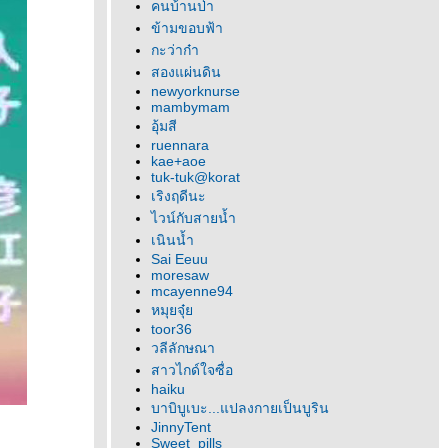
คนบ้านป่า
ข้ามขอบฟ้า
กะว่าก๋า
สองแผ่นดิน
newyorknurse
mambymam
อุ้มสี
ruennara
kae+aoe
tuk-tuk@korat
เริงฤดีนะ
ไวน์กับสายน้ำ
เนินน้ำ
Sai Eeuu
moresaw
mcayenne94
หมุยจุ๋
toor36
วลีลักษณา
สาวไกด์ใจซื่อ
haiku
บาบิบูเบะ...แปลงกายเป็นบูริน
JinnyTent
Sweet_pills