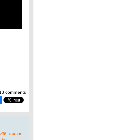
13 comments
or36
,
คุณสา