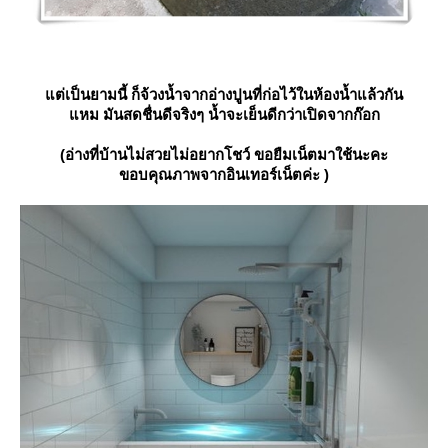
ต่เป็นยามนี้ ก็จ้วงน้ำจากอ่างปูนที่ก่อไว้ในห้องน้ำแล้วกัน
หม มันสดชื่นดีจริงๆ น้ำจะเย็นดีกว่าเปิดจากก๊อก
(อ่างที่บ้านไม่สวยไม่อยากโชว์ ขอยืมเน็ตมาใช้นะคะ
ขอบคุณภาพจากอินเทอร์เน็ตค่ะ )