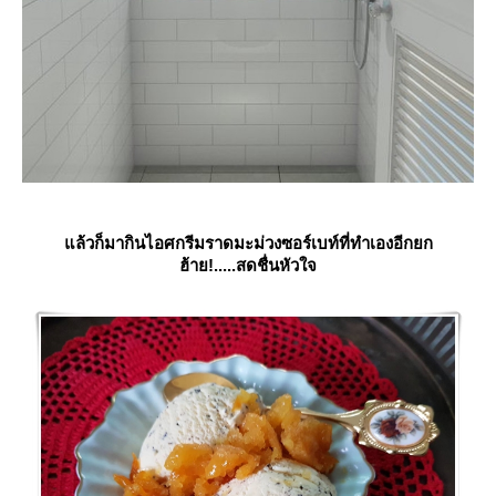
ล้วก็มากินไอศกรีมราดมะม่วงซอร์เบท์ที่ทำเองอีกยก
ฮ้าย!.....สดชื่นหัวใจ