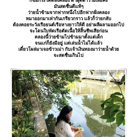
ก็ขอกระโดดลงคลอง ดำผุดดำว่ายเลยค่ะ
มันสดชื่นดีแท้ๆ
ว่ายน้ำข้ามจากฟากหนึ่งไปอีกฟากฝั่งคลอง
หมาออกมาเห่ากันเกรียวกราว แล้วก็ว่ายกลับ
ต้องคอยระวังเรือยนต์เรือหางยาวให้ดี อย่าผลีผลามออกไป
จะโดนใบพัดเรือตัดเนื้อให้สิ้นชีพเสียก่อน
คลองนี้ว่ายข้ามไปข้ามมาตั้งแต่เด็ก
จนแก่ก็ยังมีอยู่ แต่เล่นน้ำไม่ได้แล้ว
เดี๋ยวโผล่มาเจอข้าวเม่า กับเจ้าเงินทองมาว่ายน้ำด้ว
จะสดชื่นเกินไป