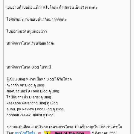
เคยอาบน้ำบ่อตอนเด็กๆ ที่ไปใต้ค่ะ น้ำมันเย้น เย็นจริงๆ นะคะ
ไอศกรีมมะม่วงซอเบต์น่ากินมากกกกค่ะ
ไปบอกหมวดหนูหน่อยน้าา
บันทึกการโหวตเรียบร้อยแล้วค่ะ
บันทึกการโหวต Blog ในวันนี้
ผู้เขียน Blog หมวดเนื้อหา Blog ได้รับโหวต
กะว่าก๋า Art Blog ดู Blog
ซองขาวเบอร์ 9 Food Blog ดู Blog
ไวน์กับสายน้ำ Diarist ดู Blog
kae+aoe Parenting Blog ดู Blog
auau_py Review Food Blog ดู Blog
nonnoiGiwGiw Diarist ดู Blog
ระบบจะบันทึกคะแนนโหวต เฉพาะการโหวต 10 ครั้งล่าสุดในแต่ละวันเท่านั้น
ดย:
สาวไกด์ใจซื่อ
5 สิงหาคม 2563