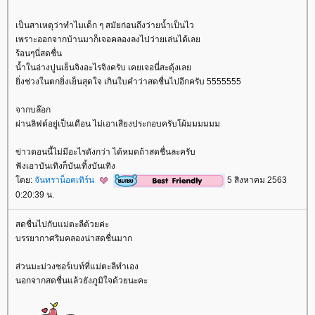
เป็นสาเหตุว่าทำไมเด็ก ๆ สมัยก่อนถึงว่ายน้ำเป็นไว
เพราะออกจากบ้านมาก็เจอคลองลงไปว่ายเล่นได้เล
ร้อนๆนี่สดชื่น
น้ำในอ่างปูนเย็นจิงอะไรจิงครับ เคยเจอนี่สะดุ้งเล
ิ่งช่วงในตกยิ่งเย็นสุดใจ เกินใบคำว่าสดชื่นไปอีกครับ 5555555
จากบล๊อก
ผ่านลิฟต์อยู่เป็นเดือน ไม่เอาเสียงประกอบครับโผ้มมมมมม
ข่าวตอนนี้ไม่มีอะไรดังกว่า ได้หมดถ้าสดชื่นละครับ
ฟังเอาบันเทิงก็บันเทิ้งบันเทิง
ดย:
จันทราน็อคเทิร์น
5 สิงหาคม 2563
0:20:39 น.
สดชื่นไปกับแม่ตะลีด้วยค่ะ
บรรยากาศริมคลองน่าสดชื่นมาก
ส่วนมะม่วงซอร์เบท์ที่แม่ตะลีทำเอง
นอกจากสดชื่นแล้วยังภูมิใจด้วยนะคะ