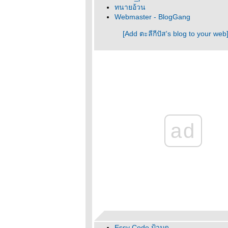
ทนายอ้วน
Webmaster - BlogGang
[Add ตะลีกีปัส's blog to your web
ad
Essy Code ป้ามด