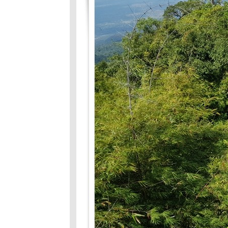
รัก
ถนนสายนี้มี
ตะพาบ: หลัก
กิโลเมตรที่319
: จันทร์เจ้าขา
ถนนสานนี้มี
ตะพาบหลัก
กม.ที่318 -ตัว
การ์ตูนที่คุณ
ชอบมากที่สุด
ถนนสายนี้มี
ตะพาบ หลัก
กม.ที่317 :
ปล่อยวาง
ถนนสายนี้มี
ตะพาบ หลัก
กม.ที่ 315 :
รางวัลปลอบใจ
ถนนสายนี้มี
ตะพาบ หลัก