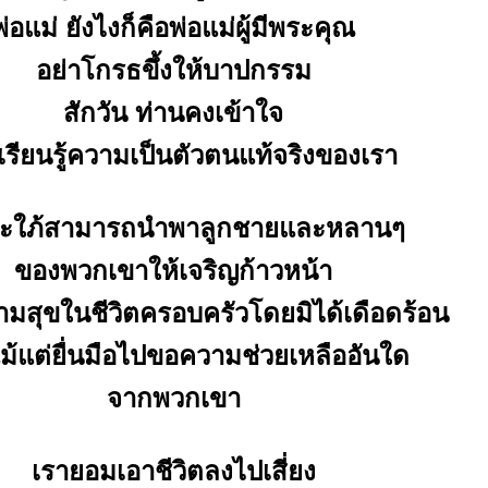
พ่อแม่ ยังไงก็คือพ่อแม่ผู้มีพระคุณ
อย่าโกรธขึ้งให้บาปกรรม
สักวัน ท่านคงเข้าใจ
ียนรู้ความเป็นตัวตนแท้จริงของเรา
อสะใภ้สามารถนำพาลูกชายและหลานๆ
ของพวกเขาให้เจริญก้าวหน้า
มสุขในชีวิตครอบครัวโดยมิได้เดือดร้อน
ม้แต่ยื่นมือไปขอความช่วยเหลืออันใด
จากพวกเขา
เรายอมเอาชีวิตลงไปเสี่ยง