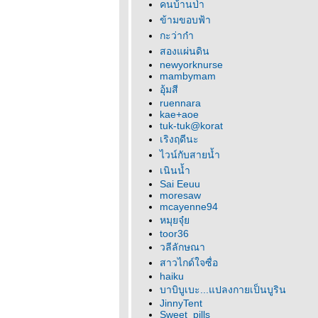
คนบ้านป่า
ข้ามขอบฟ้า
กะว่าก๋า
สองแผ่นดิน
newyorknurse
mambymam
อุ้มสี
ruennara
kae+aoe
tuk-tuk@korat
เริงฤดีนะ
ไวน์กับสายน้ำ
เนินน้ำ
Sai Eeuu
moresaw
mcayenne94
หมุยจุ๋
toor36
วลีลักษณา
สาวไกด์ใจซื่อ
haiku
บาบิบูเบะ...แปลงกายเป็นบูริน
JinnyTent
Sweet_pills