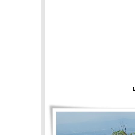
ถนนสายนี้มี
ตะพาบ หลัก
กม.ที่324: หมด
คำพูด
ถนนสายนี้มี
ตะพาบ หลัก
กม.ที่323 :
นิทานที่โดนใจ
คุณ
ถนนสายนี้มี
ตะพาบ หลัก
กม.ที่ 322 :
เพลงไหนที่ตรง
กับชีวิตคุณ
ถนนสายนี้มี
ตะพาบ หลัก
กิโลเมตรที่
321 : ตาสว่าง
ถนนสายนี้มี
ตะพาบ หลัก
กม.#320 : แอบ