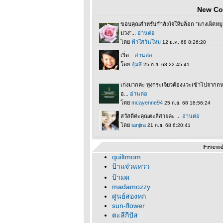
New C
quiltmom
ป้าแจ๋วแหวว
ป้ามด
madamozzy
ศูนย์สองหก
sun-flower
ตะลีกีปัส