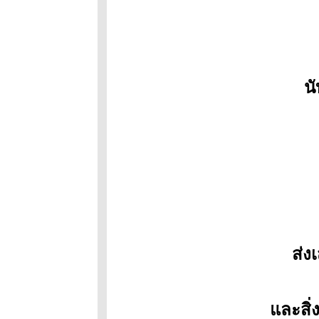
ถนนสายนี้สา
นี้ มีตะพาบ
หลักกิโลเมตรที่
344 "ไม่เค
พอ"
ถนนสายนี้มี
น
ตะพาบ #342 :
ทิศทางในปี
หน้า
ถนนสายนี้มี
ตะพาบหลัก
กม.# 339
อยากทำแต่ไม่
เคยทำ
ตะพาบ#337 :
งานเลี้ยงรุ่น
ส่ง
ถนนสายนี้มี
ตะพาบ หลัก
กม.ที่ 336 : ติ๊
ต่างว่าถูก
ละสิ่ง
Lottery รางวัล