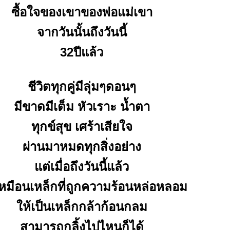
ซื้อใจของเขาของพ่อแม่เขา
จากวันนั้นถึงวันนี้
32ปีแล้ว
ชีวิตทุกคู่มีลุ่มๆดอนๆ
มีขาดมีเต็ม หัวเราะ น้ำตา
ทุกข์สุข เศร้าเสียใจ
ผ่านมาหมดทุกสิ่งอย่าง
ต่เมื่อถึงวันนี้แล้ว
หมือนเหล็กที่ถูกความร้อนหล่อหลอม
ห้เป็นเหล็กกล้าก้อนกลม
สามารถกลิ้งไปไหนก็ได้