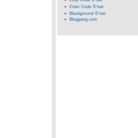
Color Code ป้ามด
Blackground ป้ามด
Bloggang.com