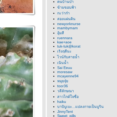
คนบ้านป่า
ข้ามขอบฟ้า
กะว่าก๋า
สองแผ่นดิน
newyorknurse
mambymam
อุ้มสี
ruennara
kae+aoe
tuk-tuk@korat
เริงฤดีนะ
ไวน์กับสายน้ำ
เนินน้ำ
Sai Eeuu
moresaw
mcayenne94
หมุยจุ๋
toor36
วลีลักษณา
สาวไกด์ใจซื่อ
haiku
บาบิบูเบะ...แปลงกายเป็นบูริน
JinnyTent
Sweet_pills