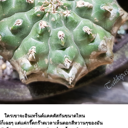
ครเขาจะอินเทร็นด์แคคตัสกันขนาดไหน
ก็เฉยๆ แต่แค่กรี๊ดกร๊าดเวลาเห็นดอกสีหวานๆของมัน