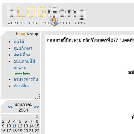
ถนนสายนี้มีตะพาบ หลักกิโลเมตรที่ 277 "แคคต
ต้นไม้
คุยแก้เหงา
สัตว์เลี้ยง
ถนนสายนี้มี
ตะพาบ
อย
อาหารการกิน
ท่องเที่ยว
พฤษภาคม
<<
>>
2564
1
น
2
3
4
5
6
7
8
9
10
11
12
13
14
15
16
17
18
19
20
21
22