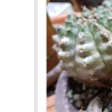
332 : เรื่องเก่า
เล่า
หม่&สัมภาษณ์
ตัวเอง
ถนนสายนี้มี
ตะพาบ330 :
คนเดียวก็ได้
บายดี
ถนนสายนี้มี
ตะพาบ หลัก
กม.ที่ 328 :
สัตว์เลี้ยงของ
ฉันหายไป
ถนนสายนีมี
ตะพาบ หลัก
กม.327 : ภาษา
กา
ถนนสายนี้มี
ตะพาบ หลัก
กม.#326:นอน
หลับและฝัน