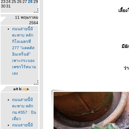
23
24
25
26
27
28
29
30
31
เลี้ย
11 พฤษภาคม
2564
ถนนสายนี้มี
ตะพาบ หลัก
กิโลเมตรที่
มีผ
277 "แคคตัส
อินเทร็นด์"
เพาะกระบอง
เพชรไร้หนาม
ว่
เอง
ถนนสายนี้มี
ตะพาบ หลัก
กม.#357 : บิน
เดี่ยว
ถนนสายนี้มี