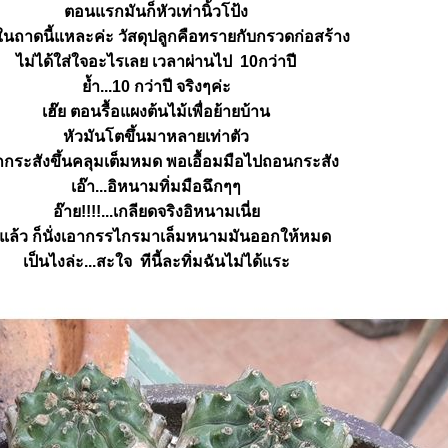
ตอนแรกมันก็หัวเท่านิ้วโป้ง
งในถาดนี้แหละค่ะ วัสดุปลูกคือทรายกับกรวดก่อสร้าง
ไม่ได้ใส่ใจอะไรเลย เวลาผ่านไป 10กว่าปี
้ำ...10 กว่าปี จริงๆค่ะ
เฮ๊ย ตอนรื้อแผงต้นไม้เพื่อย้ายบ้าน
หัวมันโตขึ้นมาหลายเท่าตัว
ักกระสังขึ้นคลุมเต็มหมด พอเอื้อมมือไปถอนกระสัง
เอ๊า...อิหนามทิ่มมือฉึกๆๆ
อ๊าย!!!!...เกลียดจริงอิหนามเนี่
าแล้ว ก็นั่งเอากรรไกรมาเล็มหนามมันออกให้หมด
เป็นไงล่ะ...สะใจ ทีนี้ละทิ่มฉันไม่ได้แระ