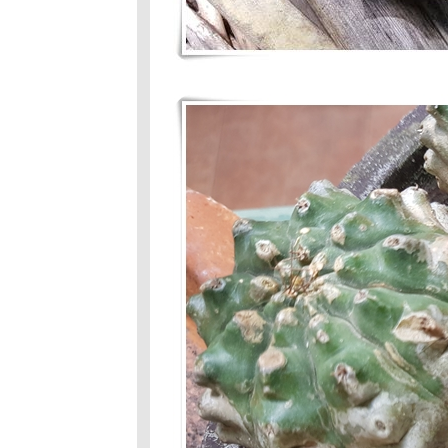
พาบ หลัก
กิโลเมตรที่
347 : ติดเป็น
นิสั
ถนนสายนี้สา
นี้ มีตะพาบ
หลักกิโลเมตรที่
344 "ไม่เค
พอ"
ถนนสายนี้มี
ตะพาบ #342 :
ทิศทางในปี
หน้า
ถนนสายนี้มี
ตะพาบหลัก
กม.# 339
อยากทำแต่ไม่
เคยทำ
ตะพาบ#337 :
งานเลี้ยงรุ่น