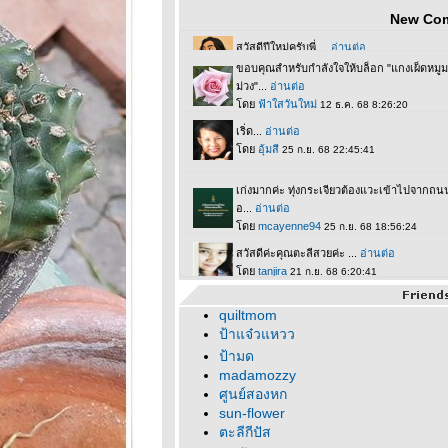
New Co
quiltmom
ป้าแจ๋วแหวว
ป้ามด
madamozzy
ศูนย์สองหก
sun-flower
ตะลีกีปัส