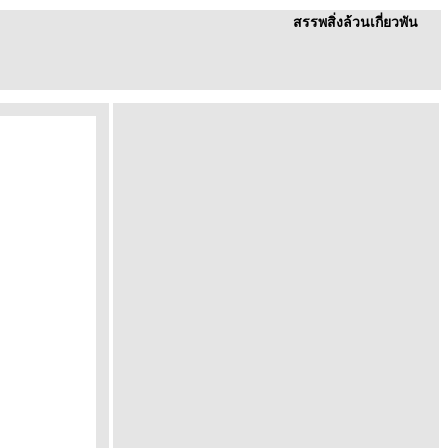
สรรพสิ่งล้วนเกี่ยวพัน