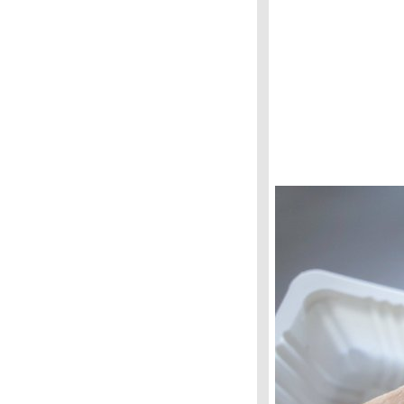
ปล่อยวาง
ถนนสายนี้มีตะพาบ หลักกม.ที่ 315 :
รางวัลปลอบใจ
ถนนสายนี้มีตะพาบ หลักกิโลเมตรที่
314 "Lie to me"
ถนนสายนี้มีตะพาบ หลักกม.#313 : ถูก
ทิ้ง
ถนนสายนี้มีตะพาบ หลัก กม.ที่ 312 :
เรื่องไม่เป็นเรื่อง
ถนนสายนี้มีตะพาบ หลัก กม.311 : วัน
ที่ฝนตกหนัก
ถนนสายนี้มีตะพาบ หลักกม.ที่ 310 : ทุก
อย่างกำลังจะเปลี่ยนไป
ถนนสายนี้มีตะพาบ หลัก กม.309 "ล้อ
เลียน"
ถนนสายนี้มีตะพาบ หลักกม.ที่308 :
ลางสังหรณ์
ถนนสายนี้มีตะพาบ หลัก กม.ที่ 307 :
ภูเขา หรือ ทะเล
ถนนสายนี้มีตะพาบ หลัก กม.#306 : สิบ
สาม