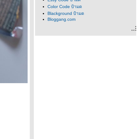
Color Code ป้ามด
Blackground ป้ามด
Bloggang.com