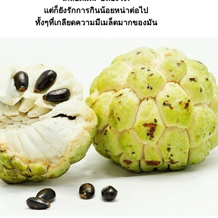
ต่ก็ยังรักการกินน้อยหน่าต่อไป
ทั้งๆที่เกลียดความมีเมล็ดมากของมัน