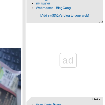
ทนายอ้วน
Webmaster - BlogGang
[Add ตะลีกีปัส's blog to your web]
ad
Essy Code ป้ามด