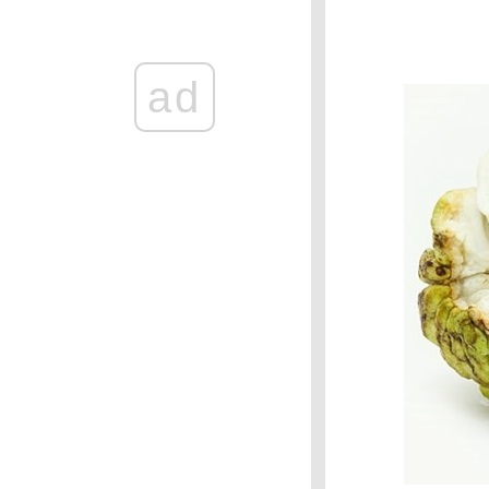
กิโลเมตรที่ 344 "ไม่เคยพอ"
ถนนสายนี้มีตะพาบ #342 : ทิศทางในปี
หน้า
ถนนสายนี้มีตะพาบหลัก กม.# 339
ad
อยากทำแต่ไม่เคยทำ
ตะพาบ#337 : งานเลี้ยงรุ่น
ถนนสายนี้มีตะพาบ หลัก กม.ที่ 336 : ติ๊
ต่างว่าถูก Lottery รางวัลที่ 1
ถนนสายนี้มีตะพาบ หลักกม.ที่335 :
หัวใจขณะพัก
ถนนสายนี้มีตะพาบ หลัก กม.ที่334 :
ปัจจัยที่5
ถนนสายนี้มีตะพาบหลัก กม.333 :หลง
ทาง
ถนนสายนี้มีตะพาบ#331-332 : เรื่อง
เก่าเล่าใหม่&สัมภาษณ์ตัวเอง
ถนนสายนี้มีตะพาบ330 : คนเดียวก็ได้
บายดี
ถนนสายนี้มีตะพาบ หลัก กม.ที่ 328 :
สัตว์เลี้ยงของฉันหายไป
ถนนสายนีมีตะพาบ หลัก กม.327 :