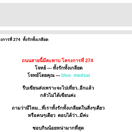
ารที่ 274 ทั้งรักทั้งเกลียด
ถนนสายนี้มีตะพาบ โครงการที่ 274
จทย์ --- ทั้งรักทั้งเกลียด
จทย์โดยคุณ ---
blue_medsai
รีบเขียนส่งเพราะจะไปเที่ยว..อีกแล้ว
กลัวไม่ได้เขียนค่ะ
ถามว่ามีไหม...ที่เราทั้งรักทั้งเกลียดในสิ่งๆเดียว
หรือคนๆเดียว ตอบได้ว่า..มีค่ะ
ชอบกินน้อยหน่ามากที่สุด