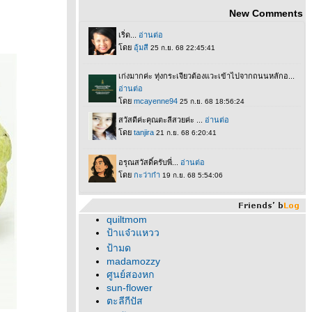
New Comments
quiltmom
ป้าแจ๋วแหวว
ป้ามด
madamozzy
ศูนย์สองหก
sun-flower
ตะลีกีปัส