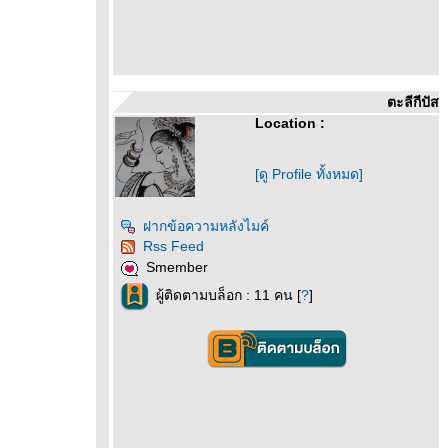
ตะลีกีปัส
Location :
[ดู Profile ทั้งหมด]
ฝากข้อความหลังไมค์
Rss Feed
Smember
ผู้ติดตามบล็อก : 11 คน [
?
]