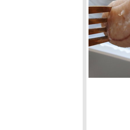
ถนนสายนี้มีตะพาบ หลักกิโลเมตรที่
305 : =ชีวิตสมบูรณ์แบบ
ถนนสายนี้มีตะพาบ หลัก กม.ที่ 303 :
เพื่อน
ถนนสายนี้มีตะพาบ หลักกกม.ที่302 :
ทางแยก
ถนนสายนี้มีตะพาบ หลักกม.ที่ 301 :
เรื่องที่อยากเล่า : กักตัว
ถนนสายนี้มีตะพาบ หลักกม.ที่ 300 :
ทศวรรษที่สาบสูญ
ถนนสายนี้มีตะพาบ หลัก กม.299 - เขา
เล่ามา
ถนนสายนี้มีตะพาบ หลักกิโลเมตร 298
-หลากหลายอารมณ์
ถนนสายนี้มีตะพาบ หลักกม.ที่ 297 :
ร้านริมทาง
ถนนสายนี้มีตะพาบ หลักกม. 296 : Fun
Run
ถนนสายนี้มีตะพาบ หลัก กม.ที่ 295 :
มิจฉาชีพ