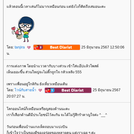
ล้วตอนนี้เวลาเล่นก้ไม่มากเหมือนก่อน แต่ยังไงก็คิดถึงเสมอนะคะ
ดย:
tanjira
25 มิถุนายน 2567 12:50:06
น.
การแต่งภาพ โดยนำแววตากับบางส่วน เข้าใส่แอ๊ปแล้วโพสต์
เห็นเยอะขึ้น ส่วนใหญ่จะไม่ติ๊กถูกใจ กลัวเหลิง 555
เพราะเพื่อนอยู่ใกล้กัน ยังเหี่ยวเหมือนเดิม
ดย:
ไวน์กับสายน้ำ
25 มิถุนายน 2567
20:07:27 น.
ลกออนไลน์ก็เหมือนเหรียญสองด้านนะคะ
เราก็เลือกด้านดีมีประโยชน์ไว้ละกัน จะได้ไม่รู้สึกรำคาญใจค่ะ ^__^
วันก่อนเพื่อนบ้านแกงเห็ดถอบมาแบ่งปัน
ก็เข้าใจว่าเป็นของดีของอร่อยของหลายคน แต่เราเฉย ๆ ค่ะ