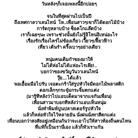
วันหลังๆก็เจอเพลงนี้อีกบ่อยๆ
จนในที่สุดผ่านไปเป็นปี
ถึงเทศกาลวาเลนไทน์ โห..เพื่อนสาวๆเขาก็ได้ดอกไม้บ้าง
การ์ดกุหลาบบ้าง ช็อคโกแล๊ตบ้าง
เราก็เฉยๆนะ เพราะช่วงนั้นยังไม่รู้อิโหน่อิเหน่อะไร
เรื่องรักเรื่องไคร่ไม่ข้องเกี่ยว เวี๊ยวๆเฟี๊ยวฟ๊าว
เที่ยว เต้นรำ ดริ๊งเบาๆอย่างเดียว
หนุ่มคนเดิมกำของมาให้
ไม่ได้ห่อไม่ได้แห่อะไรเล๊ย!..
บอกว่าของขวัญวันวาเลนไทน์
วุ๊ย....ได้แล้ว
พอเอื้อมมือไปรับ เจอตะกร้าใส่รูปหัวใจมีดอกไม้พลาสติก
ดอกเล็กๆกระจุ๋มกระจิ๋มตกแต่ง
(มารู้ทีหลังว่าไปแอบเด็ดมาจากแจกันเพื่อน)
เพื่อนสาวมาบอกทีหลังว่าแอบเห็นหนุ่ม
นั่งทำพิมพ์ปูนปลาสเตอร์รูปหัวใจ
ล้วก็หล่อหัวใจไว้หลายอัน นั่งฝนนั่งทาสีตกแต่ง
เพื่อนบอกว่าสงสัยอยู่เหมือนกันว่าจะเอาไปให้สาวท้องถิ่นคนไหน
ที่แท้ก็เป็นเรานี่เอง แล้วก็หัวเราะกัน