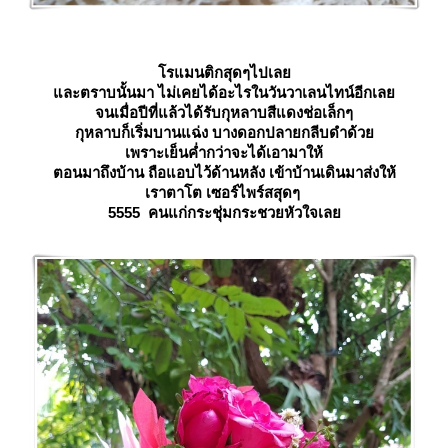
รแมนติกสุดๆไปเล
ละตราบนั้นมา ไม่เคยได้อะไรในวันวาเลนไทน์อีกเล
จนเมื่อปีที่แล้วได้รับกุหลาบสีแดงช่อเล็กๆ
กุหลาบก็เริ่มบานแฉ่ง บางดอกปลายกลีบดำด้ว
เพราะเย็นค่ำกว่าจะได้เอามาให้
ตอนมาถึงบ้าน ถือแอบไว้ด้านหลัง เข้าบ้านเดินมาส่งให้
เราตาโต เซอร์ไพร์สสุดๆ
5555 คนแก่กระชุ่มกระชวยหัวใจเล