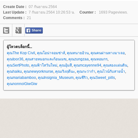
Create Date :
07 กันยายน 2564
Last Update :
7 กันยายน 2564 10:26:53 น.
Counter :
1693 Pageviews.
Comments :
21
ผู้โหวตบล็อกนี้...
คุณThe Kop Civil
,
คุณโอน่าจอมซ่าส์
,
คุณทนายอ้วน
,
คุณคนผ่านทางมาเจอ
,
คุณtoor36
,
คุณสายหมอกและก้อนเมฆ
,
คุณzungzaa
,
คุณหอมกร
,
คุณSertPhoto
,
คุณฟ้าใสวันใหม่
,
คุณอุ้มสี
,
คุณmcayenne94
,
คุณสองแผ่นดิน
,
คุณhaiku
,
คุณnewyorknurse
,
คุณเริงฤดีนะ
,
คุณกะว่าก๋า
,
คุณไวน์กับสายน้ำ
,
คุณmariabamboo
,
คุณInsignia_Museum
,
คุณชีริว
,
คุณSweet_pills
,
คุณnonnoiGiwGiw