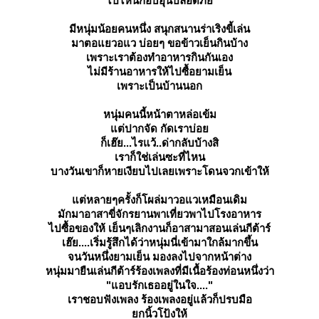
ไปไหนก็อบอุ่นปลอดภั
มีหนุ่มน้อยคนหนึ่ง สนุกสนานร่าเริงขี้เล่น
มาตอแยวอแว บ่อยๆ ขอข้าวเย็นกินบ้าง
เพราะเราต้องทำอาหารกินกันเอง
ไม่มีร้านอาหารให้ไปซื้อยามเย็น
เพราะเป็นบ้านนอก
หนุ่มคนนี้หน้าตาหล่อเข้ม
ต่ปากจัด กัดเราบ่อ
ก็เฮ๊ย...ไรแว้..ด่ากลับบ้างสิ
เราก็ใช่เล่นซะที่ไหน
บางวันเขาก็หายเงียบไปเลยเพราะโดนจวกเข้าให้
ต่หลายๆครั้งก็โผล่มาวอแวเหมือนเดิม
มักมาอาสาขี่จักรยานพาเที่ยวพาไปโรงอาหาร
ไปซื้อของให้ เย็นๆเลิกงานก็อาสามาสอนเล่นกีต้าร์
เฮ๊ย....เริ่มรู้สึกได้ว่าหนุ่มนี่เข้ามาใกล้มากขึ้น
จนวันหนึ่งยามเย็น มองลงไปจากหน้าต่าง
หนุ่มมายืนเล่นกีต้าร์ร้องเพลงที่มีเนื้อร้องท่อนหนึ่งว่า
"แอบรักเธออยู่ในใจ...."
เราชอบฟังเพลง ร้องเพลงอยู่แล้วก็ปรบมือ
กนิ้วโป้งให้