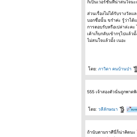
ถนนสายนี้...มีตะพาบก.ม.ที่ 294
ก็เป็นเวอร์ชั่นที่น่าสนใจน
"deja vu"
ถนนสายนี้มีตะพาบหลักกิโลเมตรที่
ส่วนเรื่องไม่ได้รับรางวัลแ
293 -ไม้จิ้มฟัน
บอกชื่อนั้น ขรำค่ะ รู้ว่าได
ถนนสายนี้มีตะพาบ หลักกม.ที่292 :
การตอบรับหรือเปล่าล่ะคะ 
ประทับใจ
เค้าเก็บกลับเข้ากรุไปแล้วม
ถนนสายนี้มีตะพาบ #291 : รู้ว่า
ไม่สนใจแล้วมั้ง เนอะ
เสี่ยงแต่ต้องขอลอง
ถนนสายนี้มีตะพาบ หลักกิโลเมตร
ที่ 290-ตัวละครที่น่ารังเกียจ
ถนนสายนี้มีตะพาบ#289 : ทดลอง
ดย:
ภาวิดา คนบ้านป่า
ตะพาบ หลักกิโลเมตรที่ 288 "เมื่อ
คิดถึงเรื่องเที่ยว คุณคิดถึงอะไร"
ถนนสายนี้มีตะพาบ หลัก กม.ที่287
555 เจ้าสองตัวนั่นถูกพาดพ
"คิดถึง"
ถนนสายนี้มีตะพาบ หลักกิโลเมตรที่
286 "ถูกปฏิเสธ"
ดย:
วลีลักษณา
ถนนสายนี้มีตะพาบ หลักกิโลเมตรที่
285 "ครั้งแรก"
ถนนสายนี้มีตะพาบ หลักกิโลเมตรที่
ถ้านับตามราศีนี่ก็น่าคิดน
284 "เที่ยวทิพย์ทั่วไทย" :