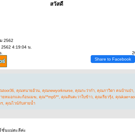
สวัสดี
คม 2562
 2562 4:19:04 น.
s.
2
Share to Facebook
ุณtoor36
,
คุณทนายอ้วน
,
คุณnewyorknurse
,
คุณกะว่าก๋า
,
คุณภาวิดา คนบ้านป่า
,
สายหมอกและก้อนเมฆ
,
คุณ**mp5**
,
คุณสันตะวาใบข้าว
,
คุณเรียวรุ้ง
,
คุณkae+ao
กร
,
คุณไวน์กับสายน้ำ
ชั่นแม่ตะลีค่ะ