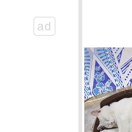
กิโลเมตรที่ 344 "ไม่เคยพอ"
ถนนสายนี้มีตะพาบ #342 : ทิศทาง
นปีหน้า
ถนนสายนี้มีตะพาบหลัก กม.# 339
ad
อยากทำแต่ไม่เคยทำ
ตะพาบ#337 : งานเลี้ยงรุ่น
ถนนสายนี้มีตะพาบ หลัก กม.ที่ 336
: ติ๊ต่างว่าถูก Lottery รางวัลที่ 1
ถนนสายนี้มีตะพาบ หลักกม.ที่335 :
หัวใจขณะพัก
ถนนสายนี้มีตะพาบ หลัก กม.ที่334 :
ปัจจัยที่5
ถนนสายนี้มีตะพาบหลัก กม.333
:หลงทาง
ถนนสายนี้มีตะพาบ#331-332 :
เรื่องเก่าเล่าใหม่&สัมภาษณ์ตัวเอง
ถนนสายนี้มีตะพาบ330 : คนเดียว
ก็ได้ บายดี
ถนนสายนี้มีตะพาบ หลัก กม.ที่ 328
: สัตว์เลี้ยงของฉันหายไป
ถนนสายนีมีตะพาบ หลัก กม.327 :