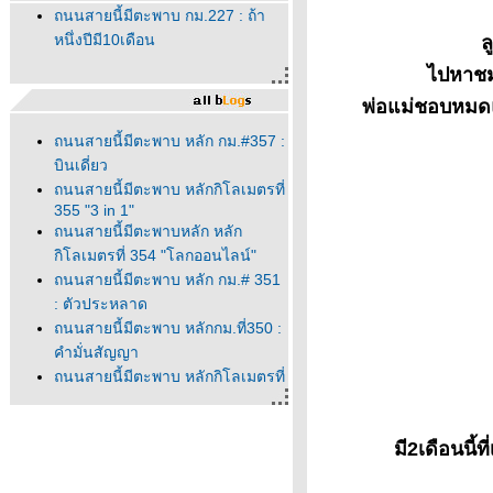
ถนนสายนี้มีตะพาบ กม.227 : ถ้า
หนึ่งปีมี10เดือน
ล
ไปหาชม
พ่อแม่ชอบหมดแห
ถนนสายนี้มีตะพาบ หลัก กม.#357 :
บินเดี่ยว
ถนนสายนี้มีตะพาบ หลักกิโลเมตรที่
355 "3 in 1"
ถนนสายนี้มีตะพาบหลัก หลัก
กิโลเมตรที่ 354 "โลกออนไลน์"
ถนนสายนี้มีตะพาบ หลัก กม.# 351
: ตัวประหลาด
ถนนสายนี้มีตะพาบ หลักกม.ที่350 :
คำมั่นสัญญา
ถนนสายนี้มีตะพาบ หลักกิโลเมตรที่
348 "ฉุกละหุก"
ถนนสายนี้มัตะพาบ หลักกิโลเมตรที่
มี2เดือนนี้
347 : ติดเป็นนิสั
ถนนสายนี้สายนี้ มีตะพาบ หลัก