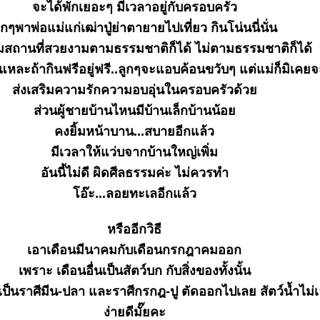
จะได้พักเยอะๆ มีเวลาอยู่กับครอบครัว
ูกๆพาพ่อแม่แก่เฒ่าปู่ย่าตายายไปเที่ยว กินโน่นนี่นั่น
สถานที่สวยงามตามธรรมชาติก็ได้ ไม่ตามธรรมชาติก็ได้
ละถ้ากินฟรีอยู่ฟรี..ลูกๆจะแอบค้อนขวับๆ แต่แม่ก็มิเคยจ
ส่งเสริมความรักความอบอุ่นในครอบครัวด้ว
ส่วนผู้ชายบ้านไหนมีบ้านเล็กบ้านน้อ
คงยิ้มหน้าบาน...สบายอีกแล้ว
มีเวลาให้แว่บจากบ้านใหญ่เพิ่ม
อันนี้ไม่ดี ผิดศีลธรรมค่ะ ไม่ควรทำ
อ๊ะ...ลอยทะเลอีกแล้ว
หรืออีกวิธี
เอาเดือนมีนาคมกับเดือนกรกฎาคมออก
เพราะ เดือนอื่นเป็นสัตว์บก กับสิ่งของทั้งนั้น
ที่เป็นราศีมีน-ปลา และราศีกรกฎ-ปู ตัดออกไปเลย สัตว์น้ำไม่
ง่ายดีมั๊ยคะ