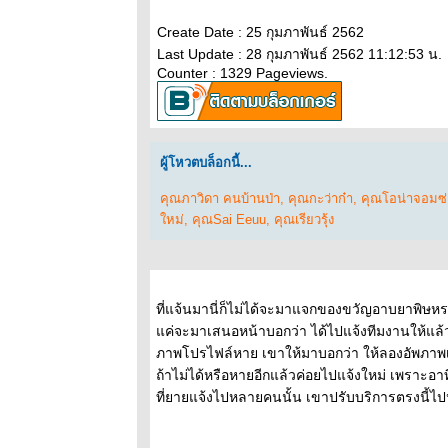
กม.ที่324: หมด
Create Date : 25 กุมภาพันธ์ 2562
คำพูด
Last Update : 28 กุมภาพันธ์ 2562 11:12:53 น.
ถนนสายนี้มี
Counter : 1329 Pageviews.
ตะพาบ หลัก
กม.ที่323 :
นิทานที่โดนใจ
คุณ
ผู้โหวตบล็อกนี้...
ถนนสายนี้มี
ตะพาบ หลัก
คุณภาวิดา คนบ้านป่า
,
คุณกะว่าก๋า
,
คุณโอน่าจอมซ่
กม.ที่ 322 :
หม่
,
คุณSai Eeuu
,
คุณเรียวรุ้ง
เพลงไหนที่ตรง
กับชีวิตคุณ
ถนนสายนี้มี
ตะพาบ หลัก
ที่แจ้นมานี่ก็ไม่ได้จะมาแจกของขวัญอาบยาพิษหร
กิโลเมตรที่
ค่จะมาเสนอหน้าบอกว่า ได้ไปแจ้งทีมงานให้แล้วว
321 : ตาสว่าง
ภาพโปรไฟล์หาย เขาให้มาบอกว่า ให้ลองอัพภาพเ
ถนนสายนี้มี
ถ้าไม่ได้หรือหายอีกแล้วค่อยไปแจ้งใหม่ เพราะอาทิ
ตะพาบ หลัก
ที่ยายแจ้งไปหลายคนนั้น เขาปรับบริการตรงนี้ไ
กม.#320 : แอบ
รัก