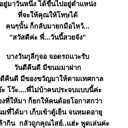
อยู่มาวันหนึ่ง ได้ขึ้นไปอยู่ตำแหน่ง
ที่จะให้คุณให้โทษได้
คนๆนั้น ก็กลับมายกมือไหว้...
"สวัสดีค่ะ พี่...วันนี้สวยจัง"
บางวันกุลีกุจอ จอดรถแวะรับ
วันดีคืนดี มีขนมมาฝาก
นดีคืนดี มีของขวัญมาให้ตามเทศกาล
ะ โว๊ะ....พี่ไม่บ้าคนประจบแบบนี้ค่ะ
งที่ให้มา ก็ยกให้คนด้อยโอกาสกว่า
มที่ได้มา เก็บเข้าตู้เย็น จนหมดอายุ
ล้ากิน กลัวถูกคุณไสย์..แฮ่ะ พูดเล่นค่ะ