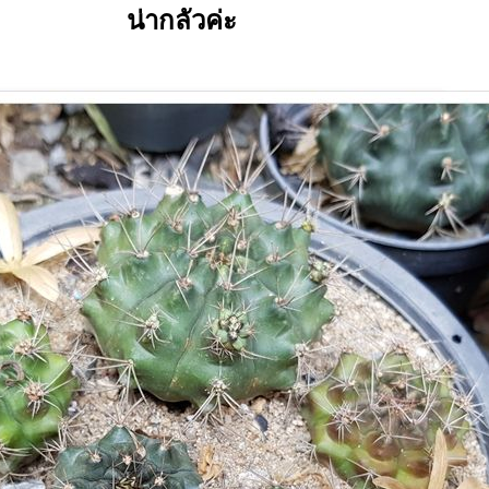
น่ากลัวค่ะ