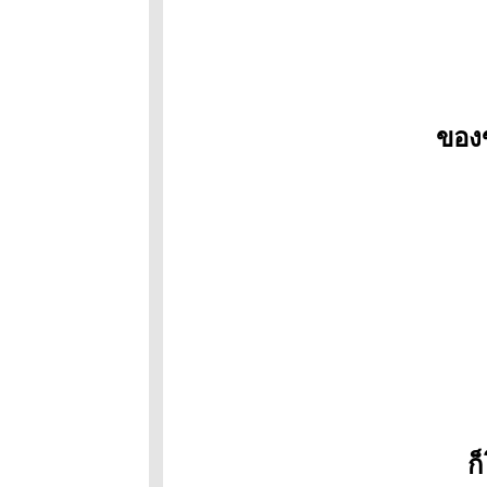
นี้ มีตะพาบ
หลักกิโลเมตรที่
344 "ไม่เค
พอ"
ถนนสายนี้มี
ตะพาบ #342 :
ของ
ทิศทางในปี
หน้า
ถนนสายนี้มี
ตะพาบหลัก
กม.# 339
อยากทำแต่ไม่
เคยทำ
ตะพาบ#337 :
งานเลี้ยงรุ่น
ถนนสายนี้มี
ตะพาบ หลัก
กม.ที่ 336 : ติ๊
ต่างว่าถูก
Lottery รางวัล
ก
ที่ 1