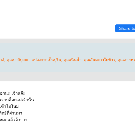
Share t
าส์
,
คุณบาบิบูเบะ...แปลงกายเป็นบูริน
,
คุณเนินน้ำ
,
คุณสันตะวาใบข้าว
,
คุณสายห
อกนะ เจ้าแจ๊ะ
่าบล็อกแม่เจ้านั้น
ข้าไปใหม่
ตย์ที่ผ่านมา
ปหมดแล้วจ้าาาา