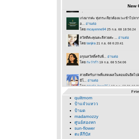
New 
quiltmom
ป้าแจ๋วแหวว
ป้ามด
madamozzy
ศูนย์สองหก
sun-flower
ตะลีกีปัส