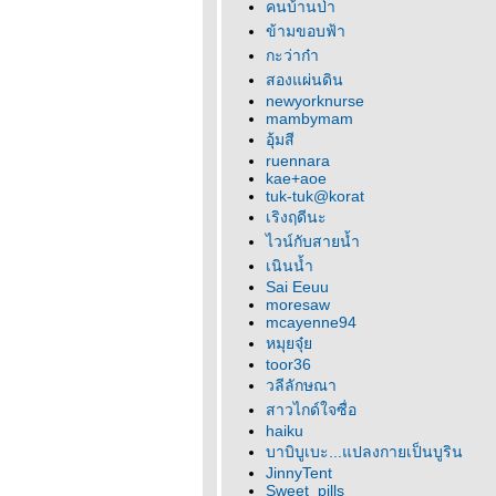
คนบ้านป่า
ข้ามขอบฟ้า
กะว่าก๋า
สองแผ่นดิน
newyorknurse
mambymam
อุ้มสี
ruennara
kae+aoe
tuk-tuk@korat
เริงฤดีนะ
ไวน์กับสายน้ำ
เนินน้ำ
Sai Eeuu
moresaw
mcayenne94
หมุยจุ๋
toor36
วลีลักษณา
สาวไกด์ใจซื่อ
haiku
บาบิบูเบะ...แปลงกายเป็นบูริน
JinnyTent
Sweet_pills