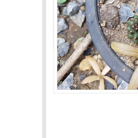
คนเดียวก็ได้
บายดี
ถนนสายนี้มี
ตะพาบ หลัก
กม.ที่ 328 :
สัตว์เลี้ยงของ
ฉันหายไป
ถนนสายนีมี
ตะพาบ หลัก
กม.327 : ภาษา
กา
ถนนสายนี้มี
ตะพาบ หลัก
กม.#326:นอน
หลับและฝัน
ถนนสายนี้มี
ตะพาบ หลัก
กม.ที่ 325:
ุค90
ถนนสายนี้มี
ตะพาบ หลัก