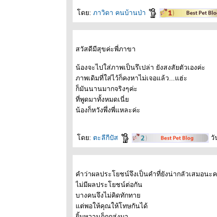
ถนนสายนี้มี
ดย:
ภาวิดา คนบ้านป่า
ตะพาบ: หลัก
กิโลเมตรที่319
: จันทร์เจ้าขา
ถนนสานนี้มี
สวัสดีมีสุขค่ะพี่ภาขา
ตะพาบหลัก
น้องจะไปใส่ภาพเป็นรึเปล่า ยังสงสัยตัวเองค่ะ
กม.ที่318 -ตัว
ภาพเดิมที่ใส่ไว้ก็คงหาไม่เจอแล้ว...แฮ่ะ
การ์ตูนที่คุณ
ก็มันนานมากจริงๆค่ะ
ชอบมากที่สุด
ที่พูดมาทั้งหมดเนี่
ถนนสายนี้มี
น้องก็หวังพึ่งพี่แหละค่ะ
ตะพาบ หลัก
กม.ที่317 :
ปล่อยวาง
ดย:
ตะลีกีปัส
วั
ถนนสายนี้มี
ตะพาบ หลัก
กม.ที่ 315 :
คำว่าผลประโยชน์จึงเป็นคำที่ยังน่ากลัวเสมอนะคร
รางวัลปลอบใจ
ไม่มีผลประโยชน์ต่อกัน
ถนนสายนี้มี
บางคนจึงไม่คิดทักทา
ตะพาบ หลัก
ต่พอให้คุณให้โทษกันได้
กิโลเมตรที่
ิ้มหวานก็ถูกส่งมา